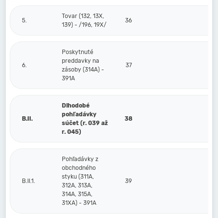
Tovar (132, 13X,
5.
36
139) - /196, 19X/
Poskytnuté
preddavky na
6.
37
zásoby (314A) -
391A
Dlhodobé
pohľadávky
B.II.
38
súčet (r. 039 až
r. 045)
Pohľadávky z
obchodného
styku (311A,
B.II.1.
39
312A, 313A,
314A, 315A,
31XA) - 391A