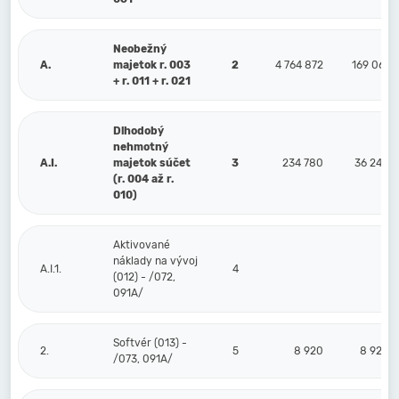
Neobežný
A.
majetok r. 003
2
4 764 872
169 061
+ r. 011 + r. 021
Dlhodobý
nehmotný
A.I.
majetok súčet
3
234 780
36 240
(r. 004 až r.
010)
Aktivované
náklady na vývoj
A.I.1.
4
(012) - /072,
091A/
Softvér (013) -
2.
5
8 920
8 920
/073, 091A/