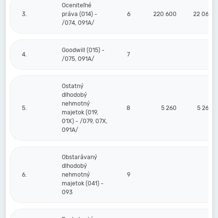
Oceniteľné
3.
práva (014) -
6
220 600
22 060
/074, 091A/
Goodwill (015) -
4.
7
/075, 091A/
Ostatný
dlhodobý
nehmotný
5.
8
5 260
5 260
majetok (019,
01X) - /079, 07X,
091A/
Obstarávaný
dlhodobý
6.
nehmotný
9
majetok (041) -
093