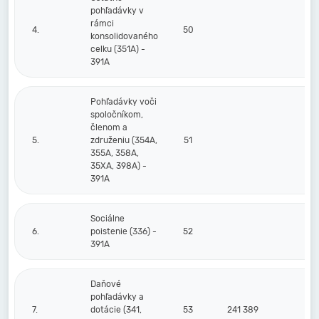
pohľadávky v
rámci
4.
50
konsolidovaného
celku (351A) -
391A
Pohľadávky voči
spoločníkom,
členom a
5.
združeniu (354A,
51
355A, 358A,
35XA, 398A) -
391A
Sociálne
6.
poistenie (336) -
52
391A
Daňové
pohľadávky a
7.
dotácie (341,
53
241 389