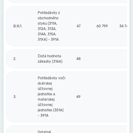
Pohľadávky z
obchodného
styku (311A,
B.III.1.
47
60 799
34 741
312A, 313A,
314A, 315A,
31XA) - 391A
Čistá hodnota
2.
48
zákazky (316A)
Pohľadávky voči
dcérskej
účtovnej
jednotke a
3.
49
materskej
účtovnej
jednotke (351A)
- 391A
Ostatné