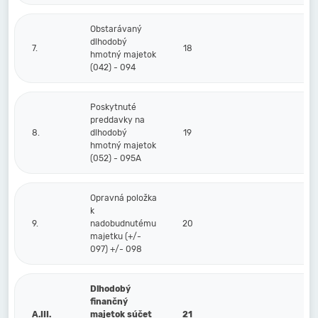
Obstarávaný
dlhodobý
7.
18
hmotný majetok
(042) - 094
Poskytnuté
preddavky na
8.
dlhodobý
19
hmotný majetok
(052) - 095A
Opravná položka
k
9.
nadobudnutému
20
majetku (+/-
097) +/- 098
Dlhodobý
finančný
A.III.
majetok súčet
21