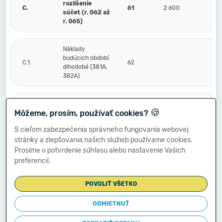
rozlíšenie
C.
61
2 600
súčet (r. 062 až
r. 065)
Náklady
budúcich období
C.1.
62
dlhodobé (381A,
382A)
Náklady
🍪
Môžeme, prosím, používať cookies?
budúcich období
2.
63
16
krátkodobé
S cieľom zabezpečenia správneho fungovania webovej
(381A, 382A)
stránky a zlepšovania našich služieb používame cookies.
Prosíme o potvrdenie súhlasu alebo nastavenie Vašich
Príjmy budúcich
preferencií.
3.
období dlhodobé
64
(385A)
POVOLIŤ VŠETKO
Príjmy budúcich
ODMIETNUŤ
období
4.
65
2 584
krátkodobé