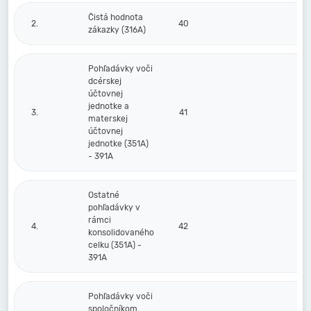
Čistá hodnota
2.
40
zákazky (316A)
Pohľadávky voči
dcérskej
účtovnej
jednotke a
3.
41
materskej
účtovnej
jednotke (351A)
- 391A
Ostatné
pohľadávky v
rámci
4.
42
konsolidovaného
celku (351A) -
391A
Pohľadávky voči
spoločníkom,