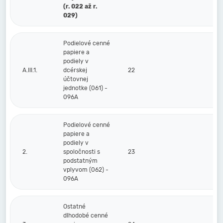
(r. 022 až r.
029)
Podielové cenné
papiere a
podiely v
A.III.1.
dcérskej
22
účtovnej
jednotke (061) -
096A
Podielové cenné
papiere a
podiely v
2.
spoločnosti s
23
podstatným
vplyvom (062) -
096A
Ostatné
dlhodobé cenné