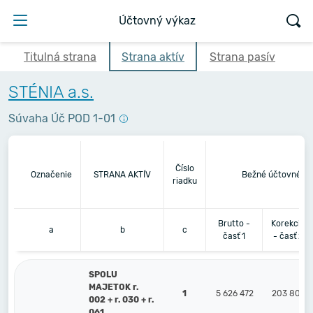
Účtovný výkaz
Titulná strana
Strana aktív
Strana pasív
STÉNIA a.s.
Súvaha Úč POD 1-01
Číslo
Označenie
STRANA AKTÍV
Bežné účtovné ob
riadku
Brutto -
Korekcia
a
b
c
časť 1
- časť 2
SPOLU
MAJETOK r.
1
5 626 472
203 802
002 + r. 030 + r.
061