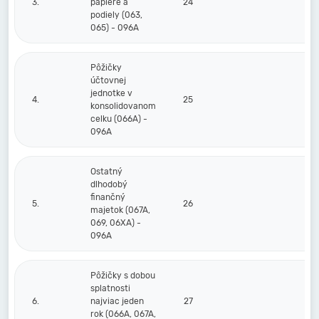
3.
papiere a
24
podiely (063,
065) - 096A
Pôžičky
účtovnej
jednotke v
4.
25
konsolidovanom
celku (066A) -
096A
Ostatný
dlhodobý
finančný
5.
26
majetok (067A,
069, 06XA) -
096A
Pôžičky s dobou
splatnosti
6.
najviac jeden
27
rok (066A, 067A,