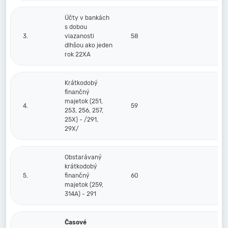
Účty v bankách
s dobou
3.
viazanosti
58
dlhšou ako jeden
rok 22XA
Krátkodobý
finančný
majetok (251,
4.
59
253, 256, 257,
25X) - /291,
29X/
Obstarávaný
krátkodobý
5.
finančný
60
majetok (259,
314A) - 291
Časové