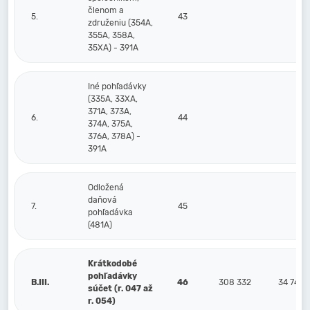
členom a
5.
43
združeniu (354A,
355A, 358A,
35XA) - 391A
Iné pohľadávky
(335A, 33XA,
371A, 373A,
6.
44
374A, 375A,
376A, 378A) -
391A
Odložená
daňová
7.
45
pohľadávka
(481A)
Krátkodobé
pohľadávky
B.III.
46
308 332
34 741
súčet (r. 047 až
r. 054)