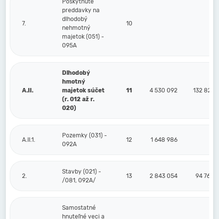
Poskytnuté
preddavky na
dlhodobý
7.
10
nehmotný
majetok (051) -
095A
Dlhodobý
hmotný
A.II.
majetok súčet
11
4 530 092
132 821
(r. 012 až r.
020)
Pozemky (031) -
A.II.1.
12
1 648 986
092A
Stavby (021) -
2.
13
2 843 054
94 769
/081, 092A/
Samostatné
hnuteľné veci a