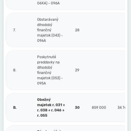
06XA) - 096A
Obstarávaný
dlhodobý
7.
finančný
28
majetok (043) -
096A
Poskytnuté
preddavky na
dlhodobý
8.
29
finančný
majetok (053) -
095A
Obežný
majetok r. 031 +
B.
30
859 000
34 741
r. 038 + r. 046 +
r. 055