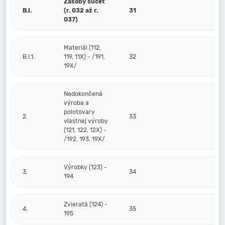
Zásoby súčet
B.I.
(r. 032 až r.
31
037)
Materiál (112,
B.I.1.
119, 11X) - /191,
32
19X/
Nedokončená
výroba a
polotovary
2.
33
vlastnej výroby
(121, 122, 12X) -
/192, 193, 19X/
Výrobky (123) -
3.
34
194
Zvieratá (124) -
4.
35
195