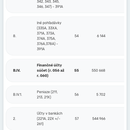
342, 343, 345,
346, 347) - 391A
Iné pohľadávky
(335A, 33XA,
371A, 373A,
8.
54
6 144
374A, 375A,
376A,378A) -
391A
Finančné účty
B.IV.
súčet (r. 056 až
55
550 668
r. 060)
Peniaze (211,
B.IV.1.
56
5 702
213, 21X)
Účty v bankách
2.
(221A, 22X +/-
57
544 966
261)