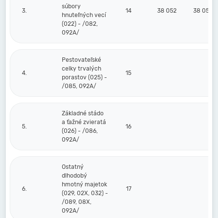
súbory
3.
14
38 052
38 052
hnuteľných vecí
(022) - /082,
092A/
Pestovateľské
celky trvalých
4.
15
porastov (025) -
/085, 092A/
Základné stádo
a ťažné zvieratá
5.
16
(026) - /086,
092A/
Ostatný
dlhodobý
hmotný majetok
6.
17
(029, 02X, 032) -
/089, 08X,
092A/