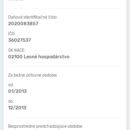
Daňové identifikačné číslo:
2020083857
IČO:
36027537
SK NACE:
02100 Lesné hospodárstvo
Za bežné účtovné obdobie
od:
01/2013
do:
12/2013
Bezprostredne predchádzajúce obdobie