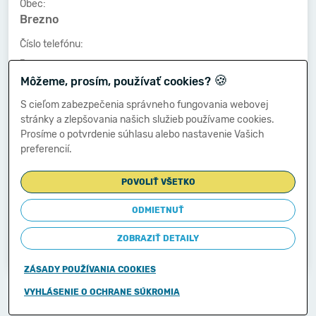
Obec:
Brezno
Číslo telefónu:
-
🍪
Môžeme, prosím, používať cookies?
Číslo faxu:
-
S cieľom zabezpečenia správneho fungovania webovej
stránky a zlepšovania našich služieb používame cookies.
E-mailová adresa:
Prosíme o potvrdenie súhlasu alebo nastavenie Vašich
-
preferencií.
POVOLIŤ VŠETKO
Zostavená dňa:
27.03.2014
ODMIETNUŤ
Schválená dňa:
ZOBRAZIŤ DETAILY
-
ZÁSADY POUŽÍVANIA COOKIES
Copyright © 2011-2026
VYHLÁSENIE O OCHRANE SÚKROMIA
Ministerstvo financií Slovenskej republiky