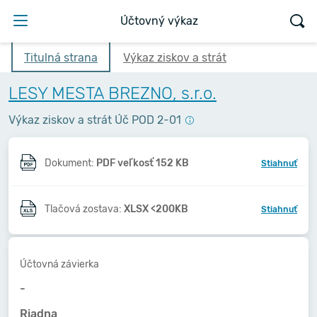
Účtovný výkaz
Titulná strana
Výkaz ziskov a strát
LESY MESTA BREZNO, s.r.o.
Výkaz ziskov a strát Úč POD 2-01
Dokument:
PDF veľkosť 152 KB
Stiahnuť
Tlačová zostava:
XLSX <200KB
Stiahnuť
Účtovná závierka
-
Riadna