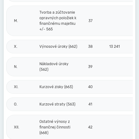
Tvorba a zúčtovanie
opravných položiek k
M.
37
finančnému majetku
+/- 565
X.
Výnosové úroky (662)
38
13 241
Nákladové úroky
N.
39
(562)
XI.
Kurzové zisky (663)
40
O.
Kurzové straty (563)
41
Ostatné výnosy z
XII.
finančnej činnosti
42
(668)