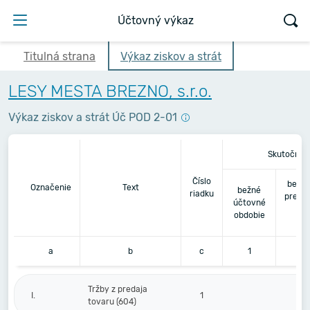
Účtovný výkaz
Titulná strana
Výkaz ziskov a strát
LESY MESTA BREZNO, s.r.o.
Výkaz ziskov a strát Úč POD 2-01
Skutočnos
Číslo
bezpr
Označenie
Text
bežné
riadku
predc
účtovné
úč
obdobie
ob
a
b
c
1
Tržby z predaja
I.
1
tovaru (604)