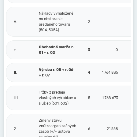
Náklady vynaložené
na obstaranie
A.
2
predaného tovaru
(504, 505A)
Obchodná marža r.
+
3
0
01 - r. 02
Výroba r. 05 + r. 06
II.
4
1 764 835
+ r. 07
Tržby z predaja
II.1.
vlastných výrobkov a
5
1 768 673
služieb (601, 602)
Zmeny stavu
vnútroorganizačných
2.
6
-21 558
zásob (+/- účtová