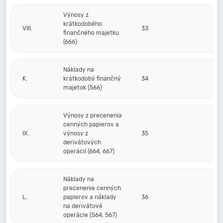
Výnosy z
krátkodobého
VIII.
33
finančného majetku
(666)
Náklady na
K.
krátkodobý finančný
34
majetok (566)
Výnosy z precenenia
cenných papierov a
IX.
výnosy z
35
derivátových
operácií (664, 667)
Náklady na
precenenie cenných
L.
papierov a náklady
36
na derivátové
operácie (564, 567)