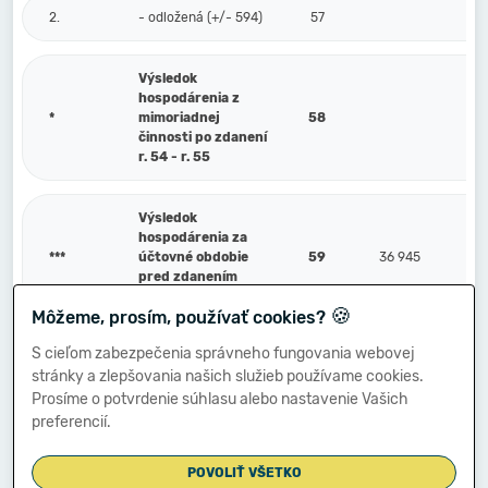
2.
- odložená (+/- 594)
57
Výsledok
hospodárenia z
*
mimoriadnej
58
činnosti po zdanení
r. 54 - r. 55
Výsledok
hospodárenia za
***
účtovné obdobie
59
36 945
pred zdanením
(+/-) [r. 47 + r. 54]
🍪
Môžeme, prosím, používať cookies?
S cieľom zabezpečenia správneho fungovania webovej
Prevod podielov na
stránky a zlepšovania našich služieb používame cookies.
výsledku
V.
hospodárenia
60
Prosíme o potvrdenie súhlasu alebo nastavenie Vašich
spoločníkom (+/-
preferencií.
596)
POVOLIŤ VŠETKO