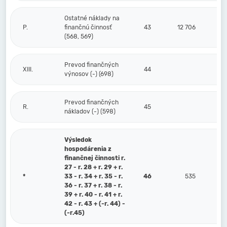
Ostatné náklady na
P.
finančnú činnosť
43
12 706
(568, 569)
Prevod finančných
XIII.
44
výnosov (-) (698)
Prevod finančných
R.
45
nákladov (-) (598)
Výsledok
hospodárenia z
finančnej činnosti r.
27 - r. 28 + r. 29 + r.
*
33 - r. 34 + r. 35 - r.
46
535
36 - r. 37 + r. 38 - r.
39 + r. 40 - r. 41 + r.
42 - r. 43 + (-r. 44) -
(-r.45)