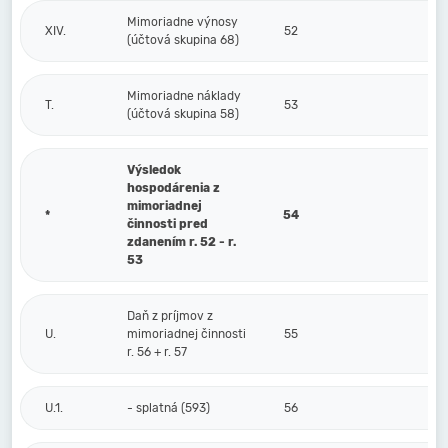
Mimoriadne výnosy
XIV.
52
(účtová skupina 68)
Mimoriadne náklady
T.
53
(účtová skupina 58)
Výsledok
hospodárenia z
mimoriadnej
*
54
činnosti pred
zdanením r. 52 - r.
53
Daň z príjmov z
U.
mimoriadnej činnosti
55
r. 56 + r. 57
U.1.
- splatná (593)
56