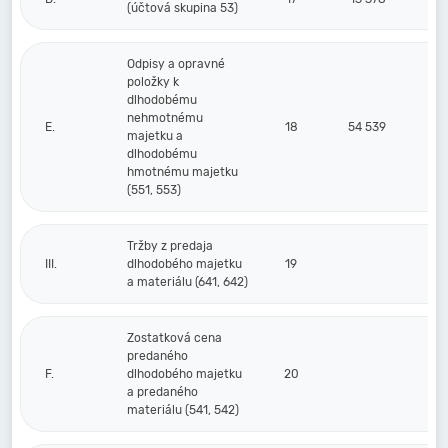
(účtová skupina 53)
Odpisy a opravné
položky k
dlhodobému
nehmotnému
E.
18
54 539
majetku a
dlhodobému
hmotnému majetku
(551, 553)
Tržby z predaja
III.
dlhodobého majetku
19
a materiálu (641, 642)
Zostatková cena
predaného
F.
dlhodobého majetku
20
a predaného
materiálu (541, 542)