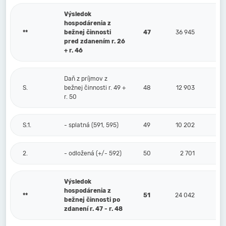
Výsledok
hospodárenia z
**
bežnej činnosti
47
36 945
pred zdanením r. 26
+ r. 46
Daň z príjmov z
S.
bežnej činnosti r. 49 +
48
12 903
r. 50
S.1.
- splatná (591, 595)
49
10 202
2.
- odložená (+/- 592)
50
2 701
Výsledok
hospodárenia z
**
51
24 042
bežnej činnosti po
zdanení r. 47 - r. 48