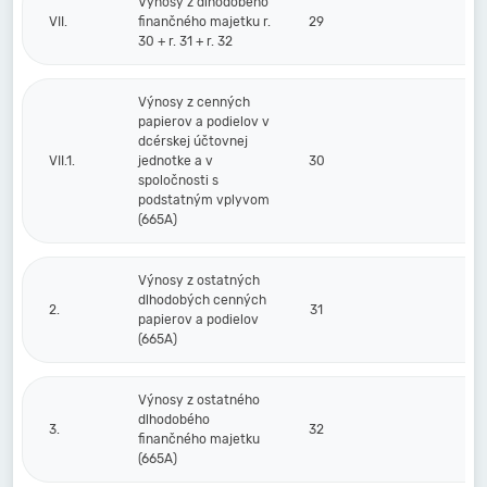
Výnosy z dlhodobého
VII.
finančného majetku r.
29
30 + r. 31 + r. 32
Výnosy z cenných
papierov a podielov v
dcérskej účtovnej
VII.1.
jednotke a v
30
spoločnosti s
podstatným vplyvom
(665A)
Výnosy z ostatných
dlhodobých cenných
2.
31
papierov a podielov
(665A)
Výnosy z ostatného
dlhodobého
3.
32
finančného majetku
(665A)