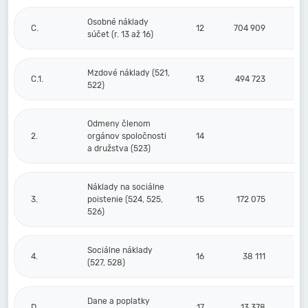
Osobné náklady
C.
12
704 909
súčet (r. 13 až 16)
Mzdové náklady (521,
C.1.
13
494 723
522)
Odmeny členom
2.
orgánov spoločnosti
14
a družstva (523)
Náklady na sociálne
3.
poistenie (524, 525,
15
172 075
526)
Sociálne náklady
4.
16
38 111
(527, 528)
Dane a poplatky
D.
17
13 378