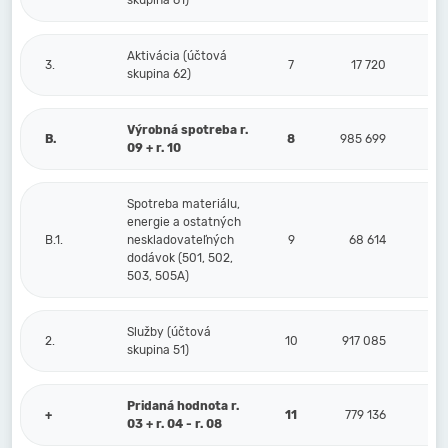
skupina 61)
Aktivácia (účtová
3.
7
17 720
skupina 62)
Výrobná spotreba r.
B.
8
985 699
09 + r. 10
Spotreba materiálu,
energie a ostatných
B.1.
neskladovateľných
9
68 614
dodávok (501, 502,
503, 505A)
Služby (účtová
2.
10
917 085
skupina 51)
Pridaná hodnota r.
+
11
779 136
03 + r. 04 - r. 08