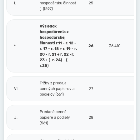
I.
hospodársku činnosť
25
(-)(597)
Výsledok
hospodárenia z
hospodárskej
činnosti r.11 - r. 12 -
*
26
36 410
r. 17 - r. 18 + r. 19 - r.
20 - r. 21 + r. 22 -r.
23 + (-r. 24) - (-
r.25)
Tržby z predaja
VI.
cenných papierov a
27
podielov (661)
Predané cenné
J.
papiere a podiely
28
(561)