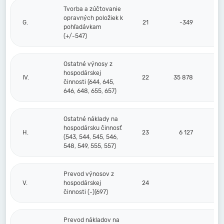
Tvorba a zúčtovanie
opravných položiek k
G.
21
-349
pohľadávkam
(+/-547)
Ostatné výnosy z
hospodárskej
IV.
22
35 878
činnosti (644, 645,
646, 648, 655, 657)
Ostatné náklady na
hospodársku činnosť
H.
23
6 127
(543, 544, 545, 546,
548, 549, 555, 557)
Prevod výnosov z
V.
hospodárskej
24
činnosti (-)(697)
Prevod nákladov na