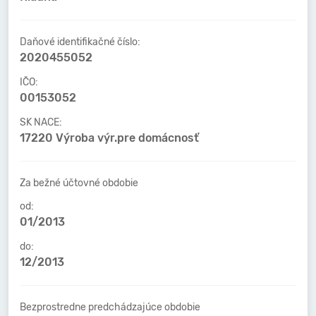
Daňové identifikačné číslo:
2020455052
IČO:
00153052
SK NACE:
17220 Výroba výr.pre domácnosť
Za bežné účtovné obdobie
od:
01/2013
do:
12/2013
Bezprostredne predchádzajúce obdobie