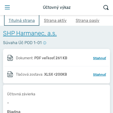
Účtovný výkaz
Titulná strana
Strana aktív
Strana pasív
SHP Harmanec, a.s.
Súvaha Úč POD 1-01
Dokument:
PDF veľkosť 261 KB
Stiahnuť
Tlačová zostava:
XLSX <200KB
Stiahnuť
Účtovná závierka
-
Riadna