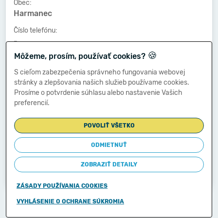
Obec:
Harmanec
Číslo telefónu:
-
🍪
Môžeme, prosím, používať cookies?
Číslo faxu:
-
S cieľom zabezpečenia správneho fungovania webovej
stránky a zlepšovania našich služieb používame cookies.
E-mailová adresa:
Prosíme o potvrdenie súhlasu alebo nastavenie Vašich
-
preferencií.
POVOLIŤ VŠETKO
Zostavená dňa:
17.01.2014
ODMIETNUŤ
Schválená dňa:
ZOBRAZIŤ DETAILY
-
ZÁSADY POUŽÍVANIA COOKIES
Copyright © 2011-2026
VYHLÁSENIE O OCHRANE SÚKROMIA
Ministerstvo financií Slovenskej republiky