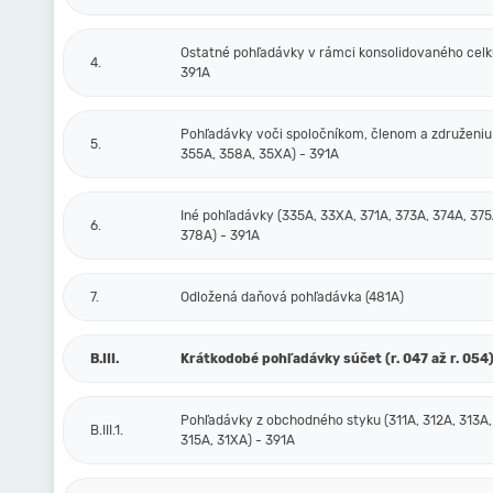
Ostatné pohľadávky v rámci konsolidovaného celku
4.
391A
Pohľadávky voči spoločníkom, členom a združeniu
5.
355A, 358A, 35XA) - 391A
Iné pohľadávky (335A, 33XA, 371A, 373A, 374A, 375
6.
378A) - 391A
7.
Odložená daňová pohľadávka (481A)
B.III.
Krátkodobé pohľadávky súčet (r. 047 až r. 054
Pohľadávky z obchodného styku (311A, 312A, 313A,
B.III.1.
315A, 31XA) - 391A