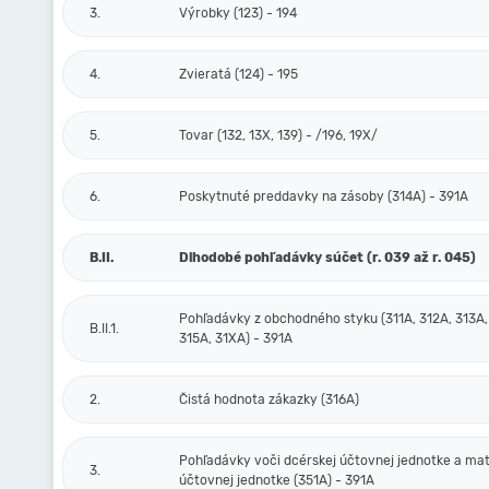
3.
Výrobky (123) - 194
4.
Zvieratá (124) - 195
5.
Tovar (132, 13X, 139) - /196, 19X/
6.
Poskytnuté preddavky na zásoby (314A) - 391A
B.II.
Dlhodobé pohľadávky súčet (r. 039 až r. 045)
Pohľadávky z obchodného styku (311A, 312A, 313A,
B.II.1.
315A, 31XA) - 391A
2.
Čistá hodnota zákazky (316A)
Pohľadávky voči dcérskej účtovnej jednotke a mat
3.
účtovnej jednotke (351A) - 391A