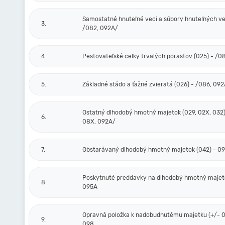
Samostatné hnuteľné veci a súbory hnuteľných vec
3.
/082, 092A/
4.
Pestovateľské celky trvalých porastov (025) - /0
5.
Základné stádo a ťažné zvieratá (026) - /086, 09
Ostatný dlhodobý hmotný majetok (029, 02X, 032)
6.
08X, 092A/
7.
Obstarávaný dlhodobý hmotný majetok (042) - 0
Poskytnuté preddavky na dlhodobý hmotný majeto
8.
095A
Opravná položka k nadobudnutému majetku (+/- 0
9.
098