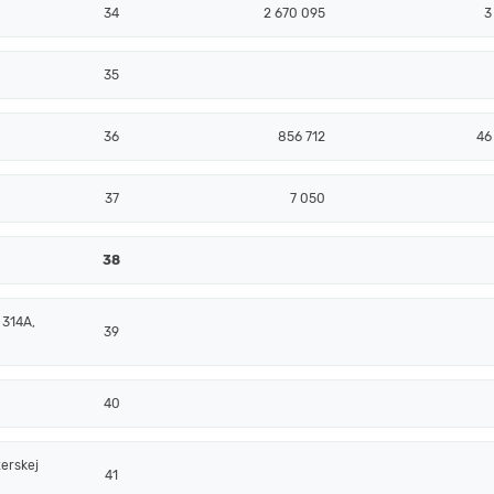
34
2 670 095
3
35
36
856 712
46
37
7 050
38
 314A,
39
40
erskej
41