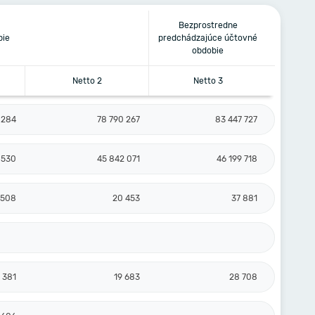
Bezprostredne
bie
predchádzajúce účtovné
obdobie
Netto 2
Netto 3
 284
78 790 267
83 447 727
 530
45 842 071
46 199 718
 508
20 453
37 881
 381
19 683
28 708