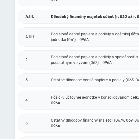
A.III.
Dlhodobý finančný majetok súčet (r. 022 až r. 
Podielové cenné papiere a podiely v dcérskej účt
A.III.1.
jednotke (061) - 096A
Podielové cenné papiere a podiely v spoločnosti s
2.
podstatným vplyvom (062) - 096A
3.
Ostatné dlhodobé cenné papiere a podiely (063, 0
Pôžičky účtovnej jednotke v konsolidovanom celku
4.
096A
Ostatný dlhodobý finančný majetok (067A, 069, 06
5.
096A