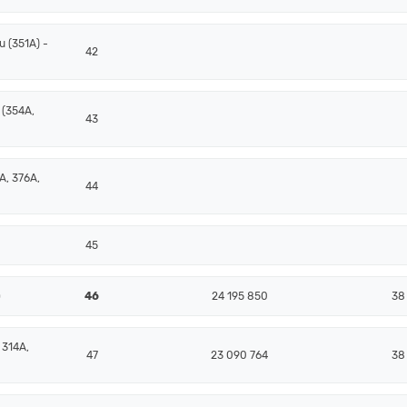
 (351A) -
42
 (354A,
43
A, 376A,
44
45
)
46
24 195 850
38
 314A,
47
23 090 764
38