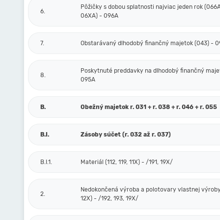
Pôžičky s dobou splatnosti najviac jeden rok (066A
6.
06XA) - 096A
7.
Obstarávaný dlhodobý finančný majetok (043) - 
Poskytnuté preddavky na dlhodobý finančný majet
8.
095A
B.
Obežný majetok r. 031 + r. 038 + r. 046 + r. 055
B.I.
Zásoby súčet (r. 032 až r. 037)
B.I.1.
Materiál (112, 119, 11X) - /191, 19X/
Nedokončená výroba a polotovary vlastnej výroby 
2.
12X) - /192, 193, 19X/