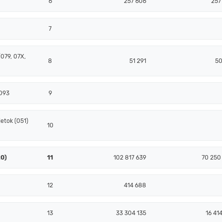
6
257 606
257
7
079, 07X,
8
51 291
50
 093
9
etok (051)
10
20)
11
102 817 639
70 250
12
414 688
13
33 304 135
16 41