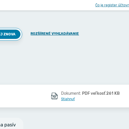
Čo je register účtov
ROZŠÍRENÉ VYHĽADÁVANIE
J ZNOVA
Dokument:
PDF veľkosť 261 KB
Stiahnuť
na pasív