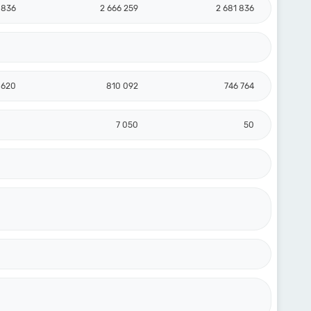
 836
2 666 259
2 681 836
 620
810 092
746 764
7 050
50