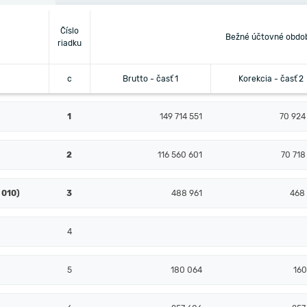
Číslo
Bežné účtovné obdo
riadku
c
Brutto - časť 1
Korekcia - časť 2
1
149 714 551
70 924
2
116 560 601
70 718
 010)
3
488 961
468
4
5
180 064
160