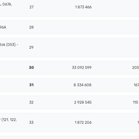
, 067A,
27
1 873 466
096A
28
ok (053) -
29
30
33 092 599
205
31
8 334 608
16
32
2 928 545
115
(121, 122,
33
1 872 206