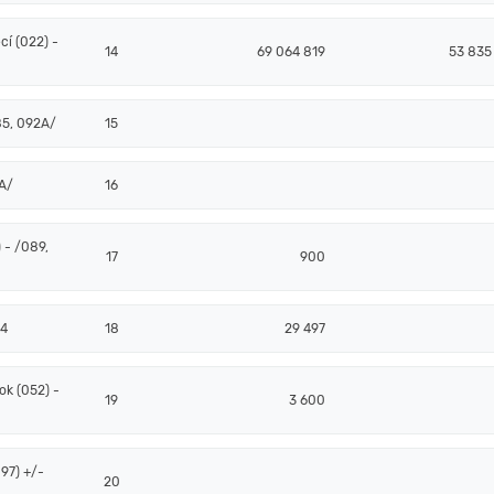
í (022) -
14
69 064 819
53 835
85, 092A/
15
2A/
16
 - /089,
17
900
94
18
29 497
k (052) -
19
3 600
97) +/-
20