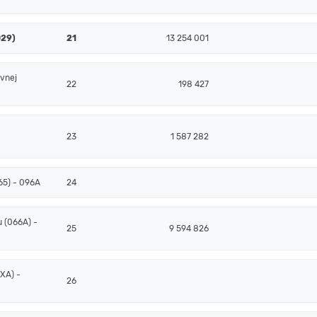
029)
21
13 254 001
ovnej
22
198 427
23
1 587 282
65) - 096A
24
 (066A) -
25
9 594 826
XA) -
26