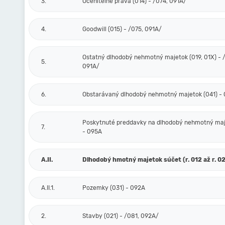
3.
Oceniteľné práva (014) - /074, 091A/
4.
Goodwill (015) - /075, 091A/
Ostatný dlhodobý nehmotný majetok (019, 01X) - /
5.
091A/
6.
Obstarávaný dlhodobý nehmotný majetok (041) -
Poskytnuté preddavky na dlhodobý nehmotný maj
7.
- 095A
A.II.
Dlhodobý hmotný majetok súčet (r. 012 až r. 0
A.II.1.
Pozemky (031) - 092A
2.
Stavby (021) - /081, 092A/