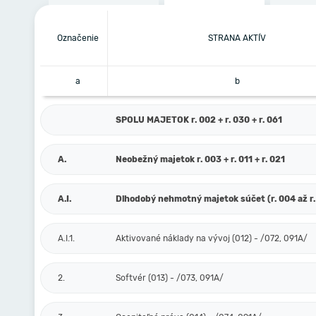
Označenie
STRANA AKTÍV
a
b
SPOLU MAJETOK r. 002 + r. 030 + r. 061
A.
Neobežný majetok r. 003 + r. 011 + r. 021
A.I.
Dlhodobý nehmotný majetok súčet (r. 004 až r.
A.I.1.
Aktivované náklady na vývoj (012) - /072, 091A/
2.
Softvér (013) - /073, 091A/