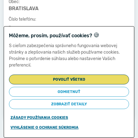
Obec:
BRATISLAVA
Číslo telefónu:
-
🍪
Môžeme, prosím, používať cookies?
Číslo faxu:
-
S cieľom zabezpečenia správneho fungovania webovej
stránky a zlepšovania našich služieb používame cookies.
E-mailová adresa:
Prosíme o potvrdenie súhlasu alebo nastavenie Vašich
-
preferencií.
POVOLIŤ VŠETKO
Zostavená dňa:
25.06.2014
ODMIETNUŤ
Schválená dňa:
ZOBRAZIŤ DETAILY
-
ZÁSADY POUŽÍVANIA COOKIES
Copyright © 2011-2026
VYHLÁSENIE O OCHRANE SÚKROMIA
Ministerstvo financií Slovenskej republiky