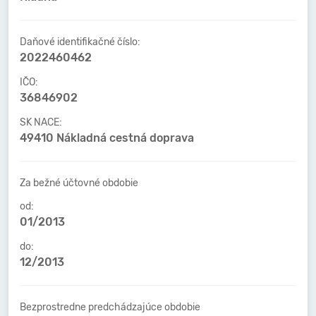
Daňové identifikačné číslo:
2022460462
IČO:
36846902
SK NACE:
49410 Nákladná cestná doprava
Za bežné účtovné obdobie
od:
01/2013
do:
12/2013
Bezprostredne predchádzajúce obdobie