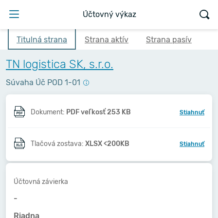
Účtovný výkaz
Titulná strana
Strana aktív
Strana pasív
TN logistica SK, s.r.o.
Súvaha Úč POD 1-01
Dokument:
PDF veľkosť 253 KB
Stiahnuť
Tlačová zostava:
XLSX <200KB
Stiahnuť
Účtovná závierka
-
Riadna