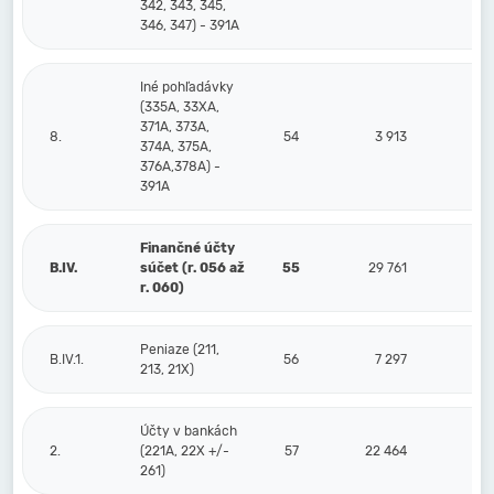
342, 343, 345,
346, 347) - 391A
Iné pohľadávky
(335A, 33XA,
371A, 373A,
8.
54
3 913
374A, 375A,
376A,378A) -
391A
Finančné účty
B.IV.
súčet (r. 056 až
55
29 761
r. 060)
Peniaze (211,
B.IV.1.
56
7 297
213, 21X)
Účty v bankách
2.
(221A, 22X +/-
57
22 464
261)