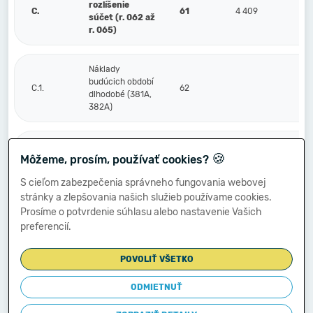
rozlíšenie
C.
61
4 409
súčet (r. 062 až
r. 065)
Náklady
budúcich období
C.1.
62
dlhodobé (381A,
382A)
Náklady
🍪
Môžeme, prosím, používať cookies?
budúcich období
2.
63
4 409
krátkodobé
S cieľom zabezpečenia správneho fungovania webovej
(381A, 382A)
stránky a zlepšovania našich služieb používame cookies.
Prosíme o potvrdenie súhlasu alebo nastavenie Vašich
Príjmy budúcich
preferencií.
3.
období dlhodobé
64
(385A)
POVOLIŤ VŠETKO
Príjmy budúcich
ODMIETNUŤ
období
4.
65
krátkodobé