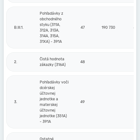
Pohľadávky z
obchodného
styku (311A,
B.III.1.
47
190 730
4 9
312A, 313A,
314A, 315A,
31XA) - 391A
Čistá hodnota
2.
48
zákazky (316A)
Pohľadávky voči
dcérskej
účtovnej
jednotke a
3.
49
materskej
účtovnej
jednotke (351A)
- 391A
Ostatné