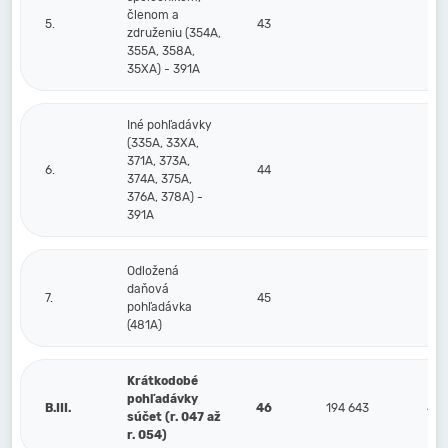
členom a
5.
43
združeniu (354A,
355A, 358A,
35XA) - 391A
Iné pohľadávky
(335A, 33XA,
371A, 373A,
6.
44
374A, 375A,
376A, 378A) -
391A
Odložená
daňová
7.
45
pohľadávka
(481A)
Krátkodobé
pohľadávky
B.III.
46
194 643
4 9
súčet (r. 047 až
r. 054)