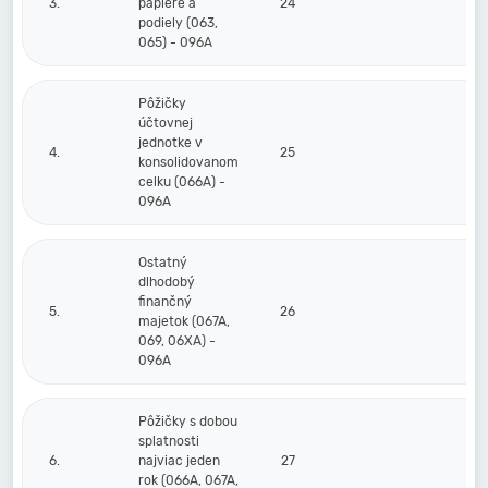
3.
papiere a
24
podiely (063,
065) - 096A
Pôžičky
účtovnej
jednotke v
4.
25
konsolidovanom
celku (066A) -
096A
Ostatný
dlhodobý
finančný
5.
26
majetok (067A,
069, 06XA) -
096A
Pôžičky s dobou
splatnosti
6.
najviac jeden
27
rok (066A, 067A,