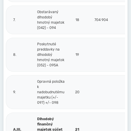
Obstarávaný
dlhodobý
7.
18
704 904
hmotný majetok
(042) - 094
Poskytnuté
preddavky na
8.
dlhodobý
19
hmotný majetok
(052) - 095A
Opravná položka
k
9.
nadobudnutému
20
majetku (+/-
097) +/- 098
Dlhodobý
finančný
A.III.
majetok súčet
21