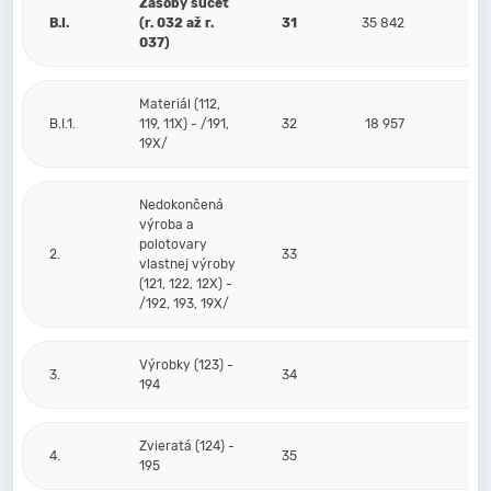
Zásoby súčet
B.I.
(r. 032 až r.
31
35 842
037)
Materiál (112,
B.I.1.
119, 11X) - /191,
32
18 957
19X/
Nedokončená
výroba a
polotovary
2.
33
vlastnej výroby
(121, 122, 12X) -
/192, 193, 19X/
Výrobky (123) -
3.
34
194
Zvieratá (124) -
4.
35
195