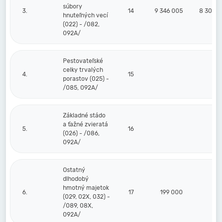
súbory
3.
14
9 346 005
8 303 1
hnuteľných vecí
(022) - /082,
092A/
Pestovateľské
celky trvalých
4.
15
porastov (025) -
/085, 092A/
Základné stádo
a ťažné zvieratá
5.
16
(026) - /086,
092A/
Ostatný
dlhodobý
hmotný majetok
6.
17
199 000
(029, 02X, 032) -
/089, 08X,
092A/