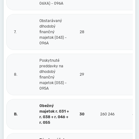
06XA) - 096A
Obstarávaný
dlhodobý
7.
finančný
28
majetok (043) -
096A
Poskytnuté
preddavky na
dlhodobý
8.
29
finančný
majetok (053) -
095A
Obežný
majetok r. 031 +
B.
30
260 246
4 9
r. 038 + r. 046 +
r. 055