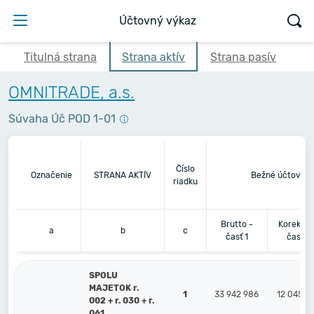
Účtovný výkaz
Titulná strana
Strana aktív
Strana pasív
OMNITRADE, a.s.
Súvaha Úč POD 1-01
Číslo
Označenie
STRANA AKTÍV
Bežné účtovné 
riadku
Brutto -
Korekcia
a
b
c
časť 1
časť 2
SPOLU
MAJETOK r.
1
33 942 986
12 045 9
002 + r. 030 + r.
061