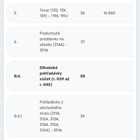
Tovar (132, 13X,
5.
36
16 885
139) - /196, 19X/
Poskytnuté
preddavky na
6.
37
zásoby (314A) -
391A
Dlhodobé
pohľadávky
B.II.
38
súčet (r. 039 až
r. 045)
Pohľadávky z
obchodného
styku (311A,
B.II.1.
39
312A, 313A,
314A, 315A,
31XA) - 391A