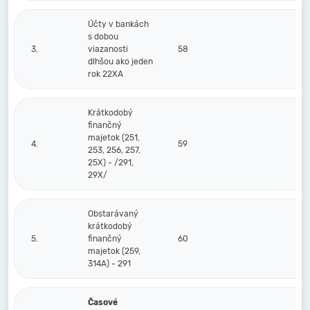
Účty v bankách
s dobou
3.
viazanosti
58
dlhšou ako jeden
rok 22XA
Krátkodobý
finančný
majetok (251,
4.
59
253, 256, 257,
25X) - /291,
29X/
Obstarávaný
krátkodobý
5.
finančný
60
majetok (259,
314A) - 291
Časové