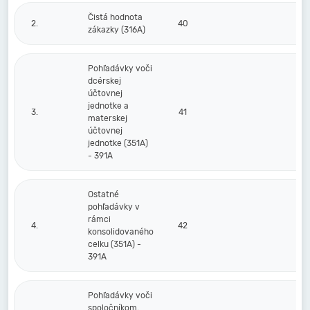
Čistá hodnota
2.
40
zákazky (316A)
Pohľadávky voči
dcérskej
účtovnej
jednotke a
3.
41
materskej
účtovnej
jednotke (351A)
- 391A
Ostatné
pohľadávky v
rámci
4.
42
konsolidovaného
celku (351A) -
391A
Pohľadávky voči
spoločníkom,