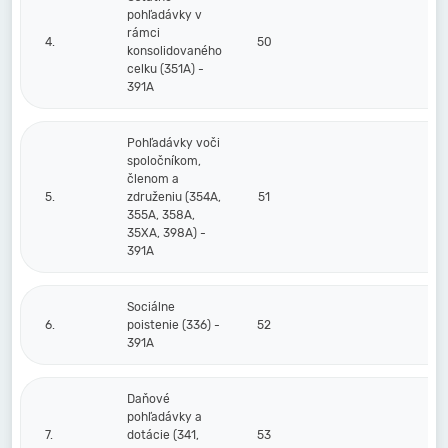
pohľadávky v
rámci
4.
50
konsolidovaného
celku (351A) -
391A
Pohľadávky voči
spoločníkom,
členom a
5.
združeniu (354A,
51
355A, 358A,
35XA, 398A) -
391A
Sociálne
6.
poistenie (336) -
52
391A
Daňové
pohľadávky a
7.
dotácie (341,
53