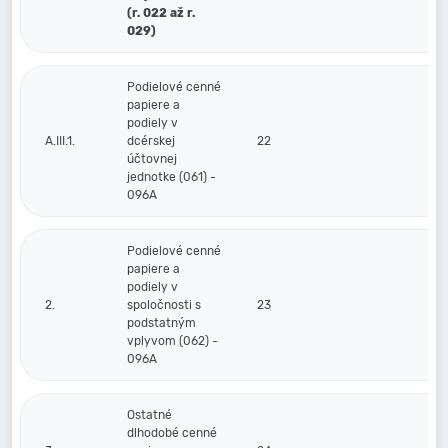
(r. 022 až r.
029)
Podielové cenné
papiere a
podiely v
A.III.1.
dcérskej
22
účtovnej
jednotke (061) -
096A
Podielové cenné
papiere a
podiely v
2.
spoločnosti s
23
podstatným
vplyvom (062) -
096A
Ostatné
dlhodobé cenné