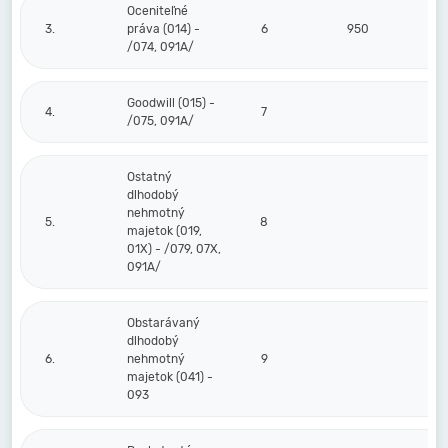
Oceniteľné
3.
práva (014) -
6
950
/074, 091A/
Goodwill (015) -
4.
7
/075, 091A/
Ostatný
dlhodobý
nehmotný
5.
8
majetok (019,
01X) - /079, 07X,
091A/
Obstarávaný
dlhodobý
6.
nehmotný
9
majetok (041) -
093