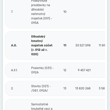
Poskytnuté
preddavky na
dlhodobý
7.
10
nehmotný
majetok (051) -
095A
Dlhodobý
hmotný
A.II.
majetok súčet
11
33 527 598
11 891 1
(r. 012 až r.
020)
Pozemky (031) -
A.II.1.
12
9 457 421
092A
Stavby (021) -
2.
13
13 820 268
3 587 9
/081, 092A/
Samostatné
hnuteľné veci a