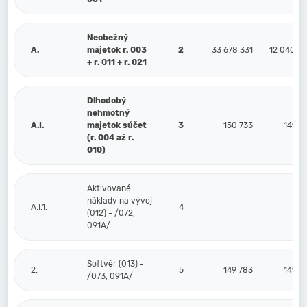
Neobežný
A.
majetok r. 003
2
33 678 331
12 040 9
+ r. 011 + r. 021
Dlhodobý
nehmotný
A.I.
majetok súčet
3
150 733
149 7
(r. 004 až r.
010)
Aktivované
náklady na vývoj
A.I.1.
4
(012) - /072,
091A/
Softvér (013) -
2.
5
149 783
149 7
/073, 091A/