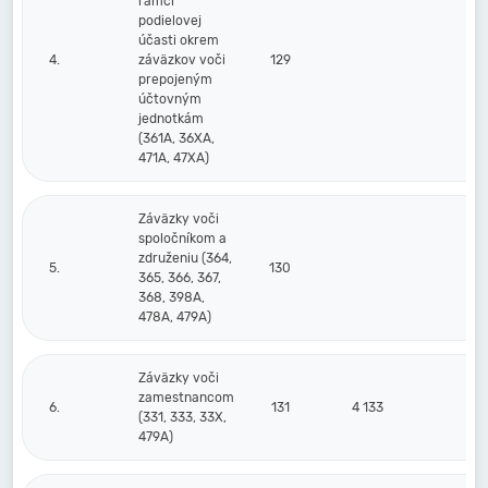
rámci
podielovej
účasti okrem
4.
záväzkov voči
129
prepojeným
účtovným
jednotkám
(361A, 36XA,
471A, 47XA)
Záväzky voči
spoločníkom a
združeniu (364,
5.
130
365, 366, 367,
368, 398A,
478A, 479A)
Záväzky voči
zamestnancom
6.
131
4 133
3
(331, 333, 33X,
479A)