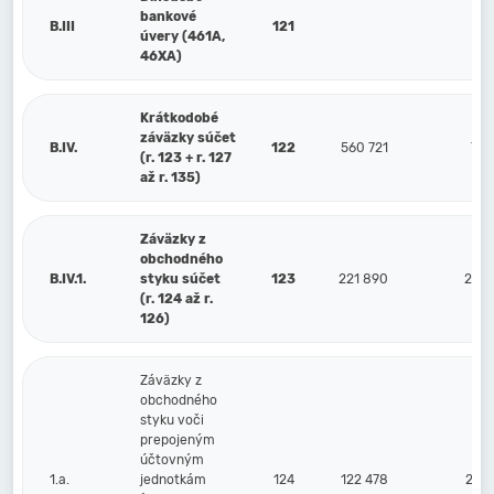
bankové
B.III
121
úvery (461A,
46XA)
Krátkodobé
záväzky súčet
B.IV.
122
560 721
791
(r. 123 + r. 127
až r. 135)
Záväzky z
obchodného
B.IV.1.
styku súčet
123
221 890
245 
(r. 124 až r.
126)
Záväzky z
obchodného
styku voči
prepojeným
účtovným
1.a.
jednotkám
124
122 478
233 