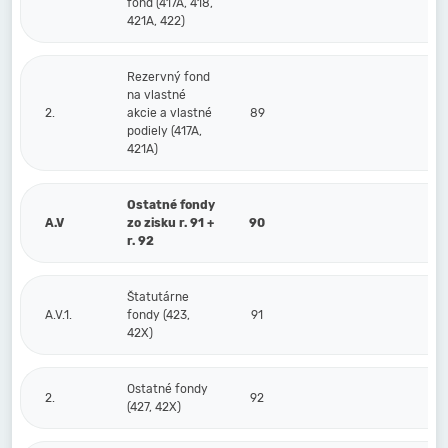
fond (417A, 418,
421A, 422)
Rezervný fond
na vlastné
2.
akcie a vlastné
89
podiely (417A,
421A)
Ostatné fondy
A.V
zo zisku r. 91 +
90
r. 92
Štatutárne
A.V.1.
fondy (423,
91
42X)
Ostatné fondy
2.
92
(427, 42X)