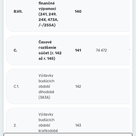
finančné
výpomoci
B.VII.
140
(241, 249,
24X, 473A,
/-/255A)
Časové
rozlíšenie
C.
141
74 472
141
súčet (r. 142
až r. 145)
Výdavky
budúcich
C.1.
období
142
dlhodobé
(383A)
Výdavky
budúcich
2.
období
143
kratkodobé