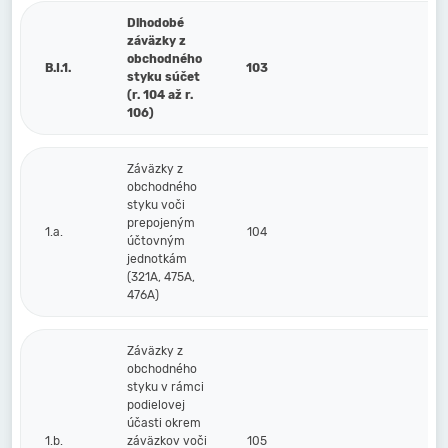
Dlhodobé
záväzky z
obchodného
B.I.1.
103
styku súčet
(r. 104 až r.
106)
Záväzky z
obchodného
styku voči
prepojeným
1.a.
104
účtovným
jednotkám
(321A, 475A,
476A)
Záväzky z
obchodného
styku v rámci
podielovej
účasti okrem
1.b.
záväzkov voči
105