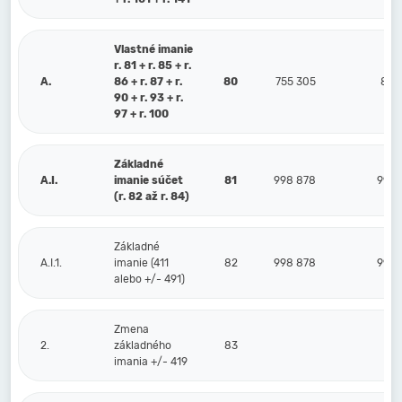
Vlastné imanie
r. 81 + r. 85 + r.
A.
86 + r. 87 + r.
80
755 305
877
90 + r. 93 + r.
97 + r. 100
Základné
A.I.
imanie súčet
81
998 878
998 
(r. 82 až r. 84)
Základné
A.I.1.
imanie (411
82
998 878
998 
alebo +/- 491)
Zmena
2.
základného
83
imania +/- 419