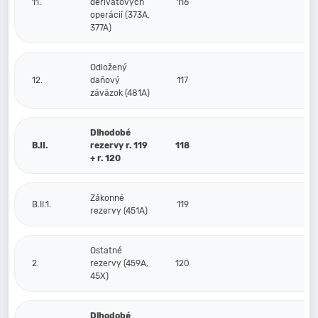
11.
derivátových
116
operácií (373A,
377A)
Odložený
12.
daňový
117
záväzok (481A)
Dlhodobé
B.II.
rezervy r. 119
118
+ r. 120
Zákonné
B.II.1.
119
rezervy (451A)
Ostatné
2.
rezervy (459A,
120
45X)
Dlhodobé