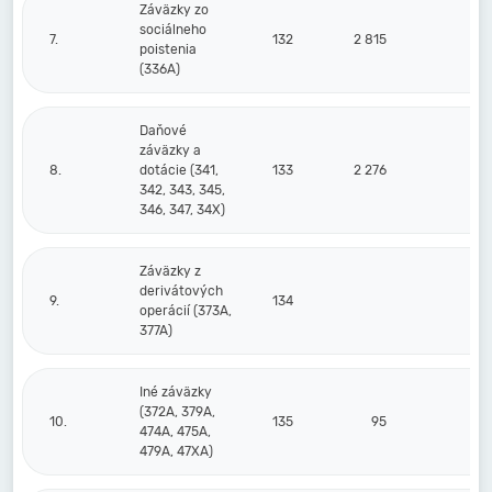
Záväzky zo
sociálneho
7.
132
2 815
2 
poistenia
(336A)
Daňové
záväzky a
8.
dotácie (341,
133
2 276
342, 343, 345,
346, 347, 34X)
Záväzky z
derivátových
9.
134
operácií (373A,
377A)
Iné záväzky
(372A, 379A,
10.
135
95
474A, 475A,
479A, 47XA)