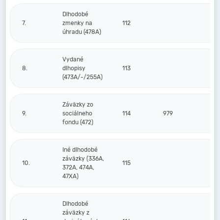
Dlhodobé
7.
zmenky na
112
úhradu (478A)
Vydané
8.
dlhopisy
113
(473A/-/255A)
Záväzky zo
9.
sociálneho
114
979
fondu (472)
Iné dlhodobé
záväzky (336A,
10.
115
372A, 474A,
47XA)
Dlhodobé
záväzky z