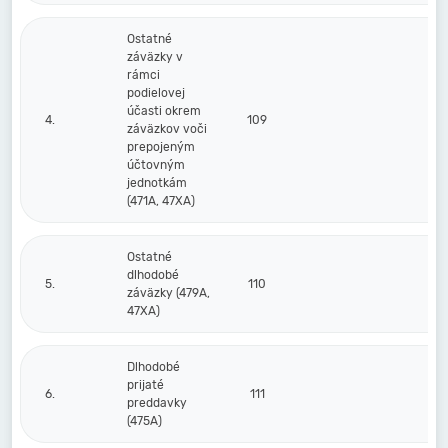
Ostatné
záväzky v
rámci
podielovej
účasti okrem
4.
109
záväzkov voči
prepojeným
účtovným
jednotkám
(471A, 47XA)
Ostatné
dlhodobé
5.
110
záväzky (479A,
47XA)
Dlhodobé
prijaté
6.
111
preddavky
(475A)