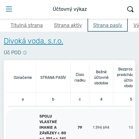
Účtovný výkaz
Titulná strana
Strana aktív
Strana pasív
Vý
Divoká voda, s.r.o.
Úč POD
Bezprostre
Bežné
Číslo
predchádza
Označenie
STRANA PASÍV
účtovné
riadku
účtovné
obdobie
obdobie
a
b
c
4
5
SPOLU
VLASTNÉ
IMANIE A
79
1 394 694
1 814
ZÁVÄZKY r. 80
+ r. 101 + r. 141