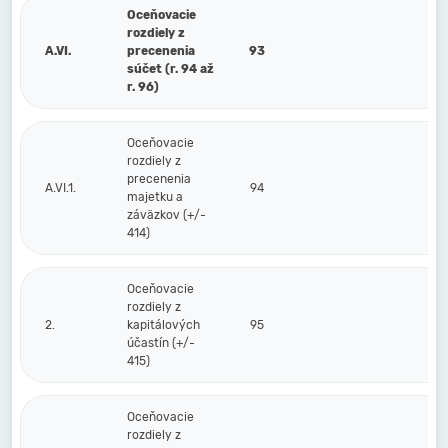
Oceňovacie
rozdiely z
A.VI.
precenenia
93
súčet (r. 94 až
r. 96)
Oceňovacie
rozdiely z
precenenia
A.VI.1.
94
majetku a
záväzkov (+/-
414)
Oceňovacie
rozdiely z
2.
kapitálových
95
účastín (+/-
415)
Oceňovacie
rozdiely z