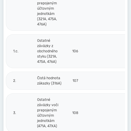
prepojeným
účtovným
jednotkám
(321A, 475A,
476A)
Ostatné
záväzky z
1.c.
obchodného
106
styku (321A,
475A, 476A)
Čistá hodnota
2.
107
zákazky (316A)
Ostatné
záväzky voči
prepojeným
3.
108
účtovným
jednotkám
(471A, 47XA)