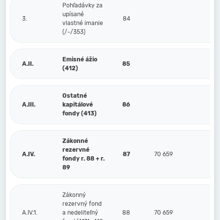
Pohľadávky za
upísané
3.
84
vlastné imanie
(/-/353)
Emisné ážio
A.II.
85
(412)
Ostatné
A.III.
kapitálové
86
fondy (413)
Zákonné
rezervné
A.IV.
87
70 659
3
fondy r. 88 + r.
89
Zákonný
rezervný fond
A.IV.1.
a nedeliteľný
88
70 659
3