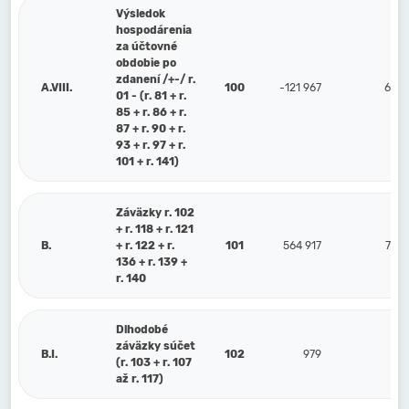
Výsledok
hospodárenia
za účtovné
obdobie po
zdanení /+-/ r.
A.VIII.
100
-121 967
674 
01 - (r. 81 + r.
85 + r. 86 + r.
87 + r. 90 + r.
93 + r. 97 + r.
101 + r. 141)
Záväzky r. 102
+ r. 118 + r. 121
B.
+ r. 122 + r.
101
564 917
795 
136 + r. 139 +
r. 140
Dlhodobé
záväzky súčet
B.I.
102
979
(r. 103 + r. 107
až r. 117)