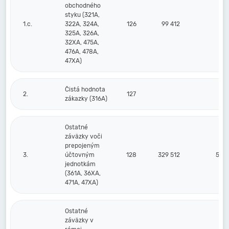
obchodného
styku (321A,
1.c.
322A, 324A,
126
99 412
12 
325A, 326A,
32XA, 475A,
476A, 478A,
47XA)
Čistá hodnota
2.
127
zákazky (316A)
Ostatné
záväzky voči
prepojeným
3.
účtovným
128
329 512
539 
jednotkám
(361A, 36XA,
471A, 47XA)
Ostatné
záväzky v