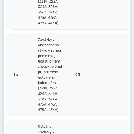
(321A, 322A,
324A, 325A,
326A, 32XA,
475A, 476A,
478A, 47XA)
Záväzky z
obchodného
styku v rámci
podielovej
účasti okrem
záväzkov voči
prepojeným
1.b.
125
účtovným
jednotkám
(321A, 322A,
324A, 325A,
326A, 32XA,
475A, 476A,
478A, 47XA)
Ostatné
záväzky z