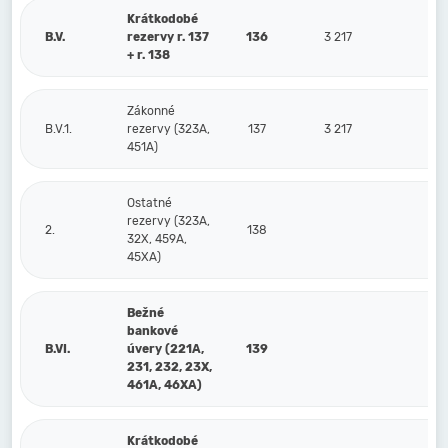
Krátkodobé
B.V.
rezervy r. 137
136
3 217
3
+ r. 138
Zákonné
B.V.1.
rezervy (323A,
137
3 217
3
451A)
Ostatné
rezervy (323A,
2.
138
32X, 459A,
45XA)
Bežné
bankové
B.VI.
úvery (221A,
139
231, 232, 23X,
461A, 46XA)
Krátkodobé