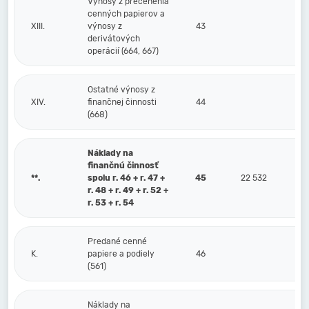
Výnosy z precenenia
cenných papierov a
XIII.
výnosy z
43
derivátových
operácií (664, 667)
Ostatné výnosy z
XIV.
finančnej činnosti
44
(668)
Náklady na
finančnú činnosť
**.
spolu r. 46 + r. 47 +
45
22 532
r. 48 + r. 49 + r. 52 +
r. 53 + r. 54
Predané cenné
K.
papiere a podiely
46
(561)
Náklady na