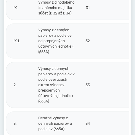
Výnosy z dlhodobého
IX.
finančného majetku
31
súčet (r. 32 až r. 34)
Výnosy z cenných
papierov a podielov
IX.1.
od prepojených
32
účtovných jednotiek
(665A)
Výnosy z cenných
papierov a podielov v
podielovej účasti
2.
okrem výnosov
33
prepojených
účtovných jednotiek
(665A)
Ostatné výnosy z
3.
cenných papierov a
34
podielov (665A)