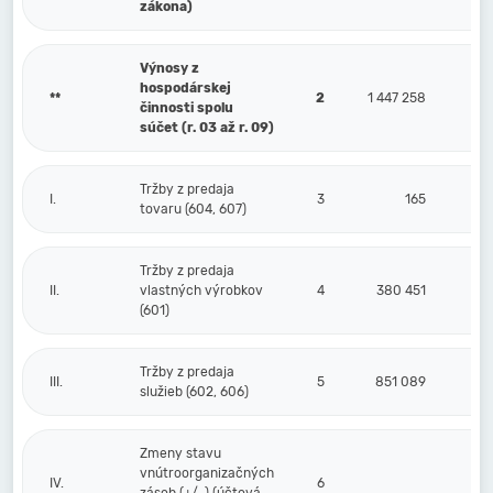
zákona)
Výnosy z
hospodárskej
**
2
1 447 258
činnosti spolu
súčet (r. 03 až r. 09)
Tržby z predaja
I.
3
165
tovaru (604, 607)
Tržby z predaja
II.
vlastných výrobkov
4
380 451
(601)
Tržby z predaja
III.
5
851 089
služieb (602, 606)
Zmeny stavu
vnútroorganizačných
IV.
6