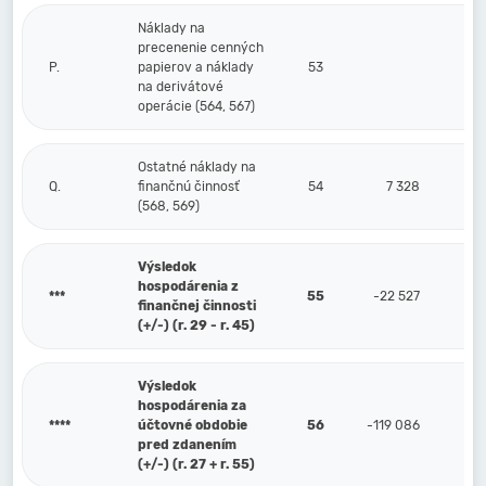
Náklady na
precenenie cenných
P.
papierov a náklady
53
na derivátové
operácie (564, 567)
Ostatné náklady na
Q.
finančnú činnosť
54
7 328
(568, 569)
Výsledok
hospodárenia z
***
55
-22 527
finančnej činnosti
(+/-) (r. 29 - r. 45)
Výsledok
hospodárenia za
****
účtovné obdobie
56
-119 086
pred zdanením
(+/-) (r. 27 + r. 55)