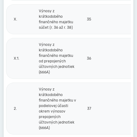
Výnosy z
krátkodobého
X.
35
finančného majetku
súčet (r. 36 až r. 38)
Výnosy z
krátkodobého
finančného majetku
X.1.
36
od prepojených
účtovných jednotiek
(666A)
Výnosy z
krátkodobého
finančného majetku v
podielovej účasti
2.
37
okrem výnosov
prepojených
účtovných jednotiek
(666A)