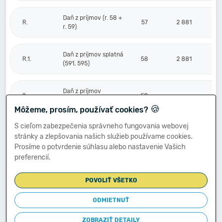
Daň z príjmov (r. 58 +
R.
57
2 881
r. 59)
Daň z príjmov splatná
R.1.
58
2 881
(591, 595)
Daň z príjmov
2.
59
odložená (+/-) (592)
🍪
Môžeme, prosím, používať cookies?
S cieľom zabezpečenia správneho fungovania webovej
Prevod podielov na
stránky a zlepšovania našich služieb používame cookies.
výsledku
S.
hospodárenia
60
Prosíme o potvrdenie súhlasu alebo nastavenie Vašich
spoločníkom (+/-
preferencií.
596)
POVOLIŤ VŠETKO
Výsledok
hospodárenia za
ODMIETNUŤ
****
účtovné obdobie po
61
-121 967
zdanení (+/-) (r. 56
ZOBRAZIŤ DETAILY