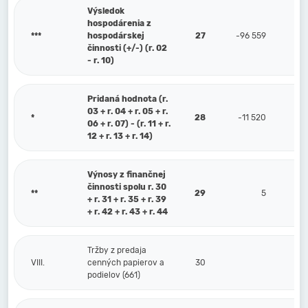
Výsledok
hospodárenia z
***
hospodárskej
27
-96 559
činnosti (+/-) (r. 02
- r. 10)
Pridaná hodnota (r.
03 + r. 04 + r. 05 + r.
*
28
-11 520
06 + r. 07) - (r. 11 + r.
12 + r. 13 + r. 14)
Výnosy z finančnej
činnosti spolu r. 30
**
29
5
+ r. 31 + r. 35 + r. 39
+ r. 42 + r. 43 + r. 44
Tržby z predaja
VIII.
cenných papierov a
30
podielov (661)