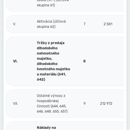
zásob (+/-) (účtová
skupina 61)
Aktivácia (účtová
V.
7
2 581
skupina 62)
Tržby z predaja
dlhodobého
nehmotného
majetku,
VI.
8
dlhodobého
hmotného majetku
a materiálu (641,
642)
Ostatné výnosy z
hospodárskej
VII.
9
212 972
činnosti (644, 645,
646, 648, 655, 657)
Náklady na