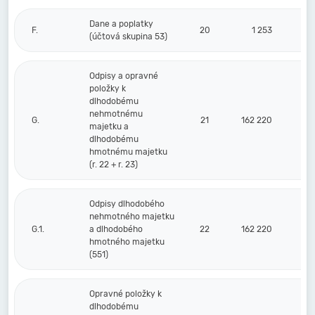
Dane a poplatky
F.
20
1 253
(účtová skupina 53)
Odpisy a opravné
položky k
dlhodobému
nehmotnému
G.
21
162 220
majetku a
dlhodobému
hmotnému majetku
(r. 22 + r. 23)
Odpisy dlhodobého
nehmotného majetku
G.1.
a dlhodobého
22
162 220
hmotného majetku
(551)
Opravné položky k
dlhodobému