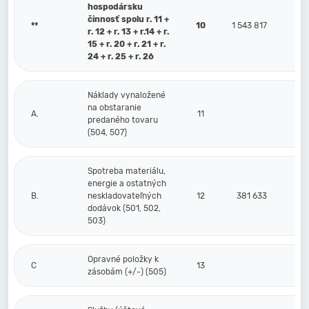
hospodársku
činnosť spolu r. 11 +
**
10
1 543 817
r. 12 + r. 13 + r.14 + r.
15 + r. 20 + r. 21 + r.
24 + r. 25 + r. 26
Náklady vynaložené
na obstaranie
A.
11
predaného tovaru
(504, 507)
Spotreba materiálu,
energie a ostatných
B.
neskladovateľných
12
381 633
dodávok (501, 502,
503)
Opravné položky k
C
13
zásobám (+/-) (505)