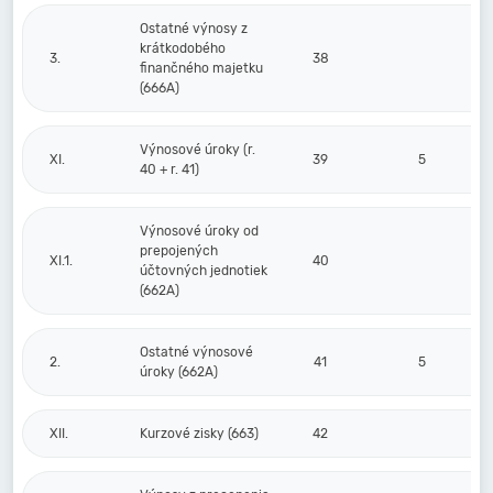
Ostatné výnosy z
krátkodobého
3.
38
finančného majetku
(666A)
Výnosové úroky (r.
XI.
39
5
40 + r. 41)
Výnosové úroky od
prepojených
XI.1.
40
účtovných jednotiek
(662A)
Ostatné výnosové
2.
41
5
úroky (662A)
XII.
Kurzové zisky (663)
42