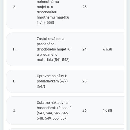
nehmotnému
2.
majetku a
23
dlhodobému
hmotnému majetku
(+/-) (553)
Zostatková cena
predaného
H.
dlhodobého majetku
24
6 638
a predaného
materiálu (541, 542)
Opravné položky k
I.
pohľadávkam (+/-)
25
(547)
Ostatné náklady na
hospodársku činnosť
J.
26
1 088
(543, 544, 545, 546,
548, 549, 555, 557)