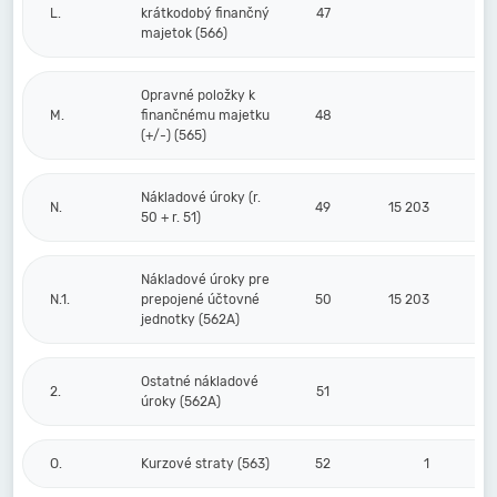
L.
krátkodobý finančný
47
majetok (566)
Opravné položky k
M.
finančnému majetku
48
(+/-) (565)
Nákladové úroky (r.
N.
49
15 203
50 + r. 51)
Nákladové úroky pre
N.1.
prepojené účtovné
50
15 203
jednotky (562A)
Ostatné nákladové
2.
51
úroky (562A)
O.
Kurzové straty (563)
52
1