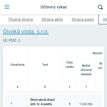
Účtovný výkaz
Titulná strana
Strana aktív
Strana pasív
Vý
Divoká voda, s.r.o.
Úč POD
Skutočnos
Číslo
Bezpr
Označenie
Text
Bežné
riadku
predc
účtovné
úč
obdobie
ob
a
b
c
1
Čistý obrat (časť
*
účt. tr. 6 podľa
1
1 234 286