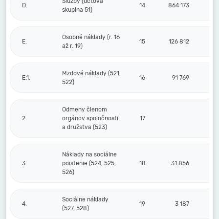
Služby (účtová
D.
14
864 173
skupina 51)
Osobné náklady (r. 16
E.
15
126 812
až r. 19)
Mzdové náklady (521,
E.1.
16
91 769
522)
Odmeny členom
2.
orgánov spoločnosti
17
a družstva (523)
Náklady na sociálne
3.
poistenie (524, 525,
18
31 856
526)
Sociálne náklady
4.
19
3 187
(527, 528)