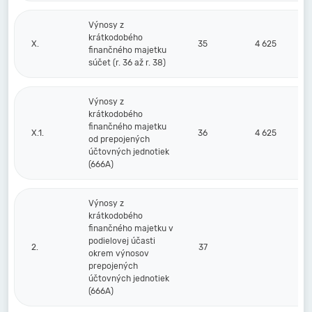
Výnosy z
krátkodobého
X.
35
4 625
finančného majetku
súčet (r. 36 až r. 38)
Výnosy z
krátkodobého
finančného majetku
X.1.
36
4 625
od prepojených
účtovných jednotiek
(666A)
Výnosy z
krátkodobého
finančného majetku v
podielovej účasti
2.
37
okrem výnosov
prepojených
účtovných jednotiek
(666A)