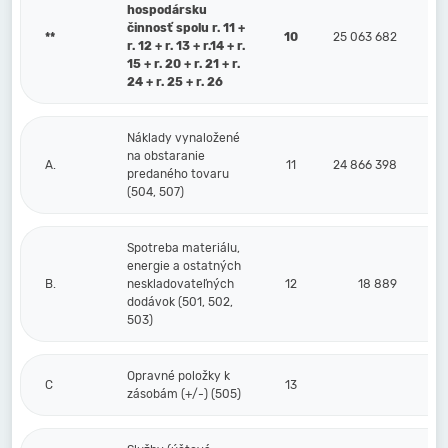
hospodársku
činnosť spolu r. 11 +
**
10
25 063 682
r. 12 + r. 13 + r.14 + r.
15 + r. 20 + r. 21 + r.
24 + r. 25 + r. 26
Náklady vynaložené
na obstaranie
A.
11
24 866 398
predaného tovaru
(504, 507)
Spotreba materiálu,
energie a ostatných
B.
neskladovateľných
12
18 889
dodávok (501, 502,
503)
Opravné položky k
C
13
zásobám (+/-) (505)