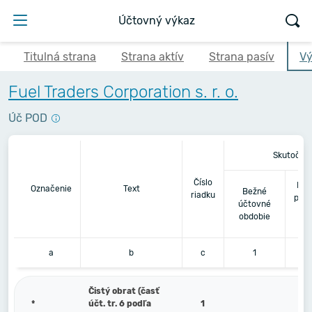
Účtovný výkaz
Titulná strana
Strana aktív
Strana pasív
Vý
Fuel Traders Corporation s. r. o.
Úč POD
Skutočno
Číslo
Bez
Označenie
Text
Bežné
riadku
pred
účtovné
obdobie
a
b
c
1
Čistý obrat (časť
*
účt. tr. 6 podľa
1