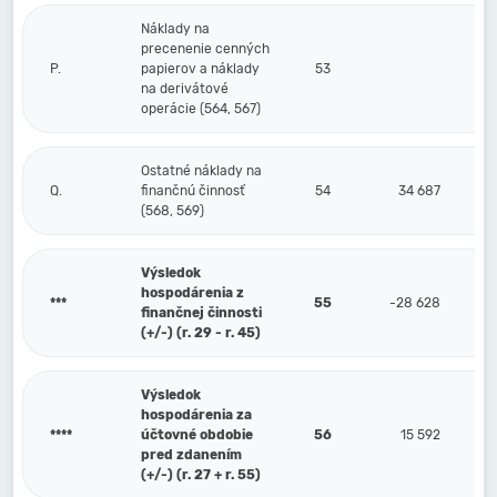
Náklady na
precenenie cenných
P.
papierov a náklady
53
na derivátové
operácie (564, 567)
Ostatné náklady na
Q.
finančnú činnosť
54
34 687
(568, 569)
Výsledok
hospodárenia z
***
55
-28 628
finančnej činnosti
(+/-) (r. 29 - r. 45)
Výsledok
hospodárenia za
****
účtovné obdobie
56
15 592
pred zdanením
(+/-) (r. 27 + r. 55)