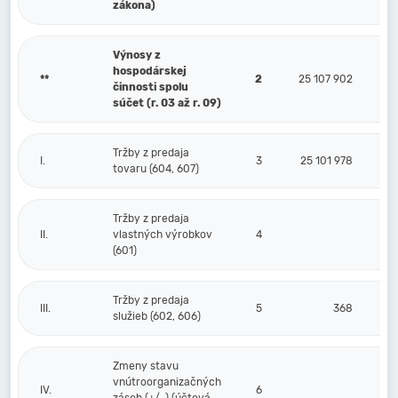
zákona)
Výnosy z
hospodárskej
**
2
25 107 902
činnosti spolu
súčet (r. 03 až r. 09)
Tržby z predaja
I.
3
25 101 978
tovaru (604, 607)
Tržby z predaja
II.
vlastných výrobkov
4
(601)
Tržby z predaja
III.
5
368
služieb (602, 606)
Zmeny stavu
vnútroorganizačných
IV.
6