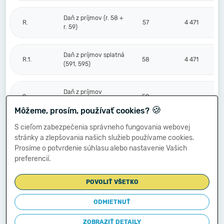
Daň z príjmov (r. 58 +
R.
57
4 471
r. 59)
Daň z príjmov splatná
R.1.
58
4 471
(591, 595)
Daň z príjmov
2.
59
odložená (+/-) (592)
🍪
Môžeme, prosím, používať cookies?
S cieľom zabezpečenia správneho fungovania webovej
Prevod podielov na
stránky a zlepšovania našich služieb používame cookies.
výsledku
S.
hospodárenia
60
Prosíme o potvrdenie súhlasu alebo nastavenie Vašich
spoločníkom (+/-
preferencií.
596)
POVOLIŤ VŠETKO
Výsledok
hospodárenia za
ODMIETNUŤ
****
účtovné obdobie po
61
11 121
zdanení (+/-) (r. 56
ZOBRAZIŤ DETAILY