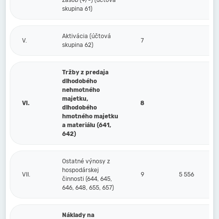
zásob (+/-) (účtová
skupina 61)
Aktivácia (účtová
V.
7
skupina 62)
Tržby z predaja
dlhodobého
nehmotného
majetku,
VI.
8
dlhodobého
hmotného majetku
a materiálu (641,
642)
Ostatné výnosy z
hospodárskej
VII.
9
5 556
činnosti (644, 645,
646, 648, 655, 657)
Náklady na