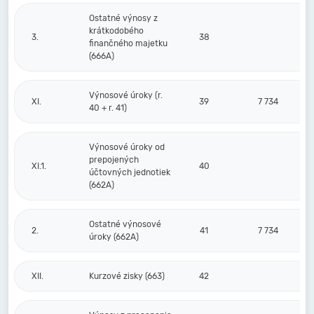
Ostatné výnosy z
krátkodobého
3.
38
finančného majetku
(666A)
Výnosové úroky (r.
XI.
39
7 734
40 + r. 41)
Výnosové úroky od
prepojených
XI.1.
40
účtovných jednotiek
(662A)
Ostatné výnosové
2.
41
7 734
úroky (662A)
XII.
Kurzové zisky (663)
42