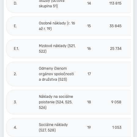
Služby (účtová
D.
14
113 815
skupina 51)
Osobné náklady (r. 16
E.
15
35 845
až r. 19)
Mzdové náklady (521,
E.1.
16
25 734
522)
Odmeny členom
2.
orgánov spoločnosti
17
a družstva (523)
Náklady na sociálne
3.
poistenie (524, 525,
18
9 058
526)
Sociálne náklady
4.
19
1 053
(527, 528)