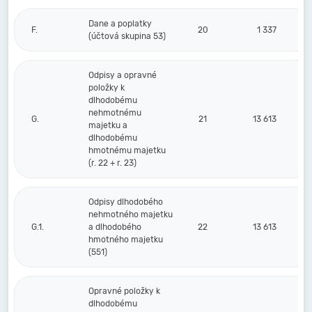
Dane a poplatky
F.
20
1 337
(účtová skupina 53)
Odpisy a opravné
položky k
dlhodobému
nehmotnému
G.
21
13 613
majetku a
dlhodobému
hmotnému majetku
(r. 22 + r. 23)
Odpisy dlhodobého
nehmotného majetku
G.1.
a dlhodobého
22
13 613
hmotného majetku
(551)
Opravné položky k
dlhodobému