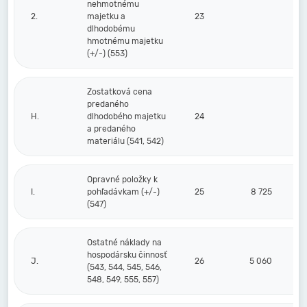
nehmotnému
2.
majetku a
23
dlhodobému
hmotnému majetku
(+/-) (553)
Zostatková cena
predaného
H.
dlhodobého majetku
24
a predaného
materiálu (541, 542)
Opravné položky k
I.
pohľadávkam (+/-)
25
8 725
(547)
Ostatné náklady na
hospodársku činnosť
J.
26
5 060
(543, 544, 545, 546,
548, 549, 555, 557)