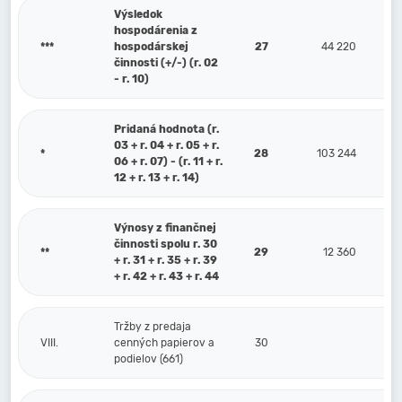
Výsledok
hospodárenia z
***
hospodárskej
27
44 220
činnosti (+/-) (r. 02
- r. 10)
Pridaná hodnota (r.
03 + r. 04 + r. 05 + r.
*
28
103 244
06 + r. 07) - (r. 11 + r.
12 + r. 13 + r. 14)
Výnosy z finančnej
činnosti spolu r. 30
**
29
12 360
+ r. 31 + r. 35 + r. 39
+ r. 42 + r. 43 + r. 44
Tržby z predaja
VIII.
cenných papierov a
30
podielov (661)