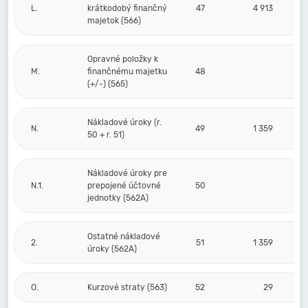
L.
krátkodobý finančný
47
4 913
majetok (566)
Opravné položky k
M.
finančnému majetku
48
(+/-) (565)
Nákladové úroky (r.
N.
49
1 359
50 + r. 51)
Nákladové úroky pre
N.1.
prepojené účtovné
50
jednotky (562A)
Ostatné nákladové
2.
51
1 359
úroky (562A)
O.
Kurzové straty (563)
52
29