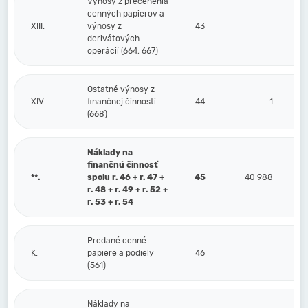
Výnosy z precenenia
cenných papierov a
XIII.
výnosy z
43
derivátových
operácií (664, 667)
Ostatné výnosy z
XIV.
finančnej činnosti
44
1
(668)
Náklady na
finančnú činnosť
**.
spolu r. 46 + r. 47 +
45
40 988
r. 48 + r. 49 + r. 52 +
r. 53 + r. 54
Predané cenné
K.
papiere a podiely
46
(561)
Náklady na