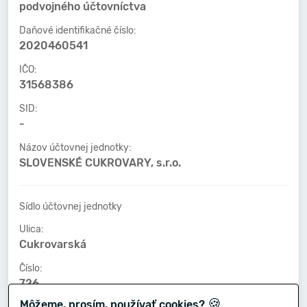
podvojného účtovníctva
Daňové identifikačné číslo:
2020460541
IČO:
31568386
SID:
-
Názov účtovnej jednotky:
SLOVENSKÉ CUKROVARY, s.r.o.
Sídlo účtovnej jednotky
Ulica:
Cukrovarská
Číslo:
726
🍪
Môžeme, prosím, používať cookies?