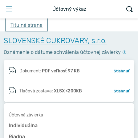
Účtovný výkaz
Titulná strana
SLOVENSKÉ CUKROVARY, s.r.o.
Oznámenie o dátume schválenia účtovnej závierky
Dokument:
PDF veľkosť 97 KB
Stiahnuť
Tlačová zostava:
XLSX <200KB
Stiahnuť
Účtovná závierka
Individuálna
Riadna