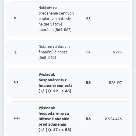
Náklady na
precenenie cenných
P.
papierov a náklady
53
na derivátové
operácie (564, 567)
Ostatné náklady na
Q.
finančnú činnosť
54
4 795
(568, 569)
Výsledok
hospodárenia z
***
55
-526 197
finančnej činnosti
(+/-) (r. 29 - r. 45)
Výsledok
hospodárenia za
****
účtovné obdobie
56
6 924 426
pred zdanením
(+/-) (r. 27 + r. 55)