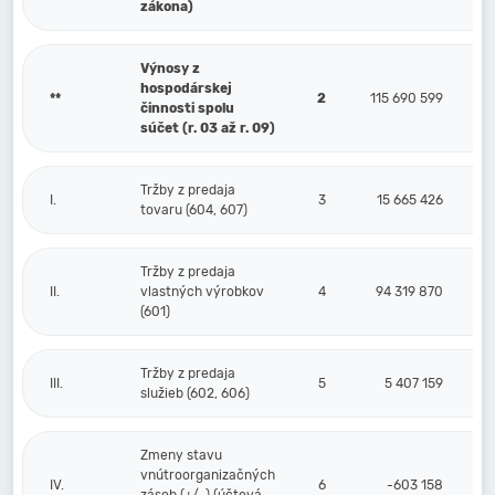
zákona)
Výnosy z
hospodárskej
**
2
115 690 599
činnosti spolu
súčet (r. 03 až r. 09)
Tržby z predaja
I.
3
15 665 426
tovaru (604, 607)
Tržby z predaja
II.
vlastných výrobkov
4
94 319 870
(601)
Tržby z predaja
III.
5
5 407 159
služieb (602, 606)
Zmeny stavu
vnútroorganizačných
IV.
6
-603 158