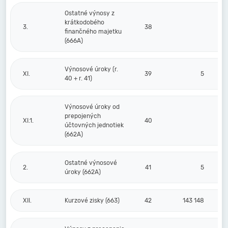
Ostatné výnosy z
krátkodobého
3.
38
finančného majetku
(666A)
Výnosové úroky (r.
XI.
39
5
40 + r. 41)
Výnosové úroky od
prepojených
XI.1.
40
účtovných jednotiek
(662A)
Ostatné výnosové
2.
41
5
úroky (662A)
XII.
Kurzové zisky (663)
42
143 148