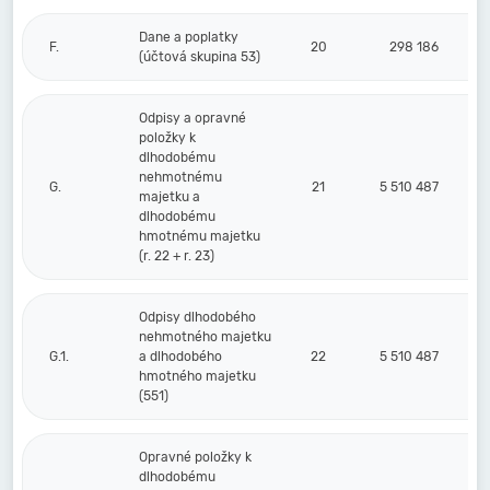
Dane a poplatky
F.
20
298 186
(účtová skupina 53)
Odpisy a opravné
položky k
dlhodobému
nehmotnému
G.
21
5 510 487
majetku a
dlhodobému
hmotnému majetku
(r. 22 + r. 23)
Odpisy dlhodobého
nehmotného majetku
G.1.
a dlhodobého
22
5 510 487
hmotného majetku
(551)
Opravné položky k
dlhodobému