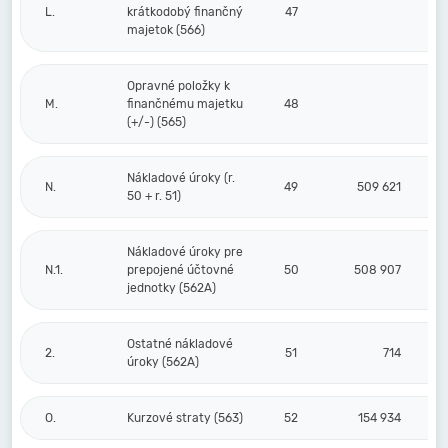
L.
krátkodobý finančný
47
majetok (566)
Opravné položky k
M.
finančnému majetku
48
(+/-) (565)
Nákladové úroky (r.
N.
49
509 621
50 + r. 51)
Nákladové úroky pre
N.1.
prepojené účtovné
50
508 907
jednotky (562A)
Ostatné nákladové
2.
51
714
úroky (562A)
O.
Kurzové straty (563)
52
154 934