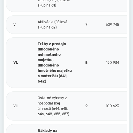
zásob (+/-) (účtová
skupina 61)
Aktivácia (účtová
V.
7
609 745
skupina 62)
Tržby z predaja
dlhodobého
nehmotného
majetku,
VI.
8
190 934
dlhodobého
hmotného majetku
a materiálu (641,
642)
Ostatné výnosy z
hospodárskej
VII.
9
100 623
činnosti (644, 645,
646, 648, 655, 657)
Náklady na