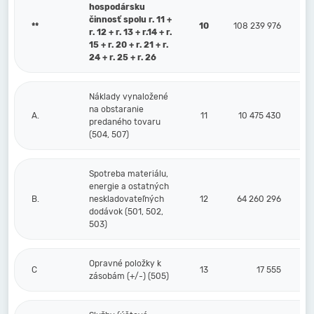
hospodársku
činnosť spolu r. 11 +
**
10
108 239 976
r. 12 + r. 13 + r.14 + r.
15 + r. 20 + r. 21 + r.
24 + r. 25 + r. 26
Náklady vynaložené
na obstaranie
A.
11
10 475 430
predaného tovaru
(504, 507)
Spotreba materiálu,
energie a ostatných
B.
neskladovateľných
12
64 260 296
dodávok (501, 502,
503)
Opravné položky k
C
13
17 555
zásobám (+/-) (505)