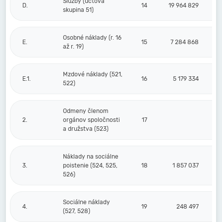
Služby (účtová
D.
14
19 964 829
skupina 51)
Osobné náklady (r. 16
E.
15
7 284 868
až r. 19)
Mzdové náklady (521,
E.1.
16
5 179 334
522)
Odmeny členom
2.
orgánov spoločnosti
17
a družstva (523)
Náklady na sociálne
3.
poistenie (524, 525,
18
1 857 037
526)
Sociálne náklady
4.
19
248 497
(527, 528)