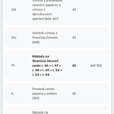
Výnosy z precenenia
cenných papierov a
XIII.
výnosy z
43
derivátových
operácií (664, 667)
Ostatné výnosy z
XIV.
finančnej činnosti
44
(668)
Náklady na
finančnú činnosť
**.
spolu r. 46 + r. 47 +
45
669 350
r. 48 + r. 49 + r. 52 +
r. 53 + r. 54
Predané cenné
K.
papiere a podiely
46
(561)
Náklady na