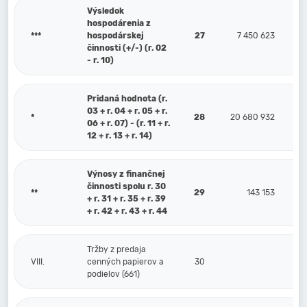
Výsledok
hospodárenia z
***
hospodárskej
27
7 450 623
činnosti (+/-) (r. 02
- r. 10)
Pridaná hodnota (r.
03 + r. 04 + r. 05 + r.
*
28
20 680 932
06 + r. 07) - (r. 11 + r.
12 + r. 13 + r. 14)
Výnosy z finančnej
činnosti spolu r. 30
**
29
143 153
+ r. 31 + r. 35 + r. 39
+ r. 42 + r. 43 + r. 44
Tržby z predaja
VIII.
cenných papierov a
30
podielov (661)