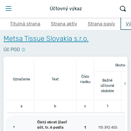
Účtovný výkaz
Titulná strana
Strana aktív
Strana pasív
Vý
Metsa Tissue Slovakia s.r.o.
Úč POD
Skutočno
Číslo
Be
Označenie
Text
Bežné
riadku
pre
účtovné
obdobie
a
b
c
1
Čistý obrat (časť
*
účt. tr. 6 podľa
1
115 392 455