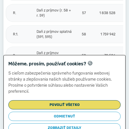
Daň z príjmov (r. 58 +
R.
57
1 838 528
r. 59)
Daň z príjmov splatná
R.1.
58
1 759 942
(591, 595)
Daň z príjmov
2.
59
78 586
odložená (+/-) (592)
🍪
Môžeme, prosím, používať cookies?
S cieľom zabezpečenia správneho fungovania webovej
Prevod podielov na
stránky a zlepšovania našich služieb používame cookies.
výsledku
S.
hospodárenia
60
Prosíme o potvrdenie súhlasu alebo nastavenie Vašich
spoločníkom (+/-
preferencií.
596)
POVOLIŤ VŠETKO
Výsledok
hospodárenia za
ODMIETNUŤ
****
účtovné obdobie po
61
5 085 898
zdanení (+/-) (r. 56
ZOBRAZIŤ DETAILY