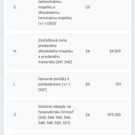
nehmotnému
2.
majetku a
23
dlhodobému
hmotnému majetku
(+/-) (553)
Zostatková cena
predaného
H.
dlhodobého majetku
24
34 559
a predaného
materiálu (541, 542)
Opravné položky k
I.
pohľadávkam (+/-)
25
511
(547)
Ostatné náklady na
hospodársku činnosť
J.
26
393 255
(543, 544, 545, 546,
548, 549, 555, 557)