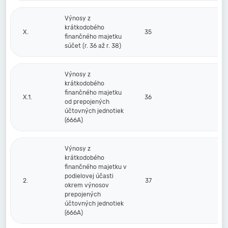
Výnosy z
krátkodobého
X.
35
finančného majetku
súčet (r. 36 až r. 38)
Výnosy z
krátkodobého
finančného majetku
X.1.
36
od prepojených
účtovných jednotiek
(666A)
Výnosy z
krátkodobého
finančného majetku v
podielovej účasti
2.
37
okrem výnosov
prepojených
účtovných jednotiek
(666A)