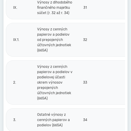
Výnosy z dlhodobého
IX.
finančného majetku
31
súčet (r. 32 až r. 34)
Výnosy z cenných
papierov a podielov
IX.1.
od prepojených
32
účtovných jednotiek
(665A)
Výnosy z cenných
papierov a podielov v
podielovej účasti
2.
okrem výnosov
33
prepojených
účtovných jednotiek
(665A)
Ostatné výnosy z
3.
cenných papierov a
34
podielov (665A)