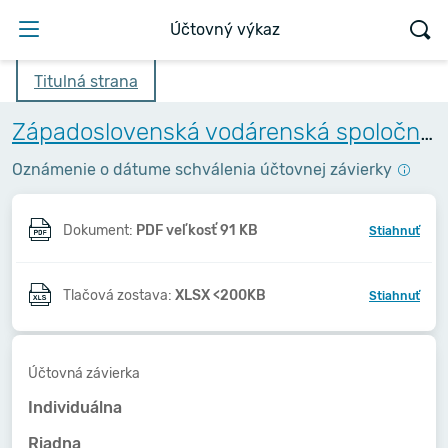
Účtovný výkaz
Titulná strana
Západoslovenská vodárenská spoločnosť, a.s.
Oznámenie o dátume schválenia účtovnej závierky
Dokument:
PDF veľkosť 91 KB
Stiahnuť
Tlačová zostava:
XLSX <200KB
Stiahnuť
Účtovná závierka
Individuálna
Riadna