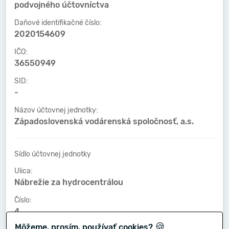
podvojného účtovníctva
Daňové identifikačné číslo:
2020154609
IČO:
36550949
SID:
-
Názov účtovnej jednotky:
Západoslovenská vodárenská spoločnosť, a.s.
Sídlo účtovnej jednotky
Ulica:
Nábrežie za hydrocentrálou
Číslo:
4
🍪
Môžeme, prosím, používať cookies?