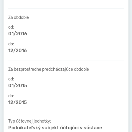
Za obdobie
od:
01/2016
do:
12/2016
Za bezprostredne predchádzajúce obdobie
od:
01/2015
do:
12/2015
Typ účtovnej jednotky:
Podnikateľský subjekt účtujúci v sústave