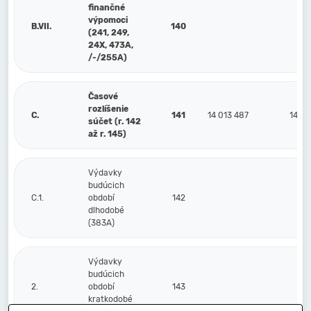
finančné
výpomoci
B.VII.
140
(241, 249,
24X, 473A,
/-/255A)
Časové
rozlíšenie
C.
141
14 013 487
14 87
súčet (r. 142
až r. 145)
Výdavky
budúcich
C.1.
období
142
dlhodobé
(383A)
Výdavky
budúcich
2.
období
143
kratkodobé