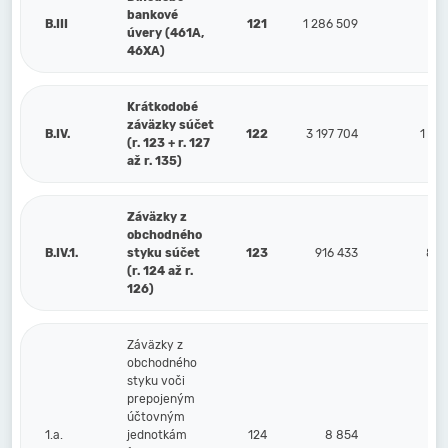
bankové
B.III
121
1 286 509
76
úvery (461A,
46XA)
Krátkodobé
záväzky súčet
B.IV.
122
3 197 704
1 54
(r. 123 + r. 127
až r. 135)
Záväzky z
obchodného
B.IV.1.
styku súčet
123
916 433
838
(r. 124 až r.
126)
Záväzky z
obchodného
styku voči
prepojeným
účtovným
1.a.
jednotkám
124
8 854