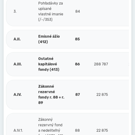
Pohľadávky za
upísané
3.
84
vlastné imanie
(/-/353)
Emisné ážio
A.II.
85
(412)
Ostatné
A.III.
kapitálové
86
288 787
288
fondy (413)
Zákonné
rezervné
A.IV.
87
22 875
2
fondy r. 88 + r.
89
Zákonný
rezervný fond
A.IV.1.
a nedeliteľný
88
22 875
2