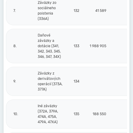
Záväzky zo
sociálneho
7.
132
41 589
5
poistenia
(336A)
Daňové
záväzky a
8.
dotácie (341,
133
1 988 905
3
342, 343, 345,
346, 347, 34X)
Záväzky z
derivátových
9.
134
operácií (373A,
377A)
Iné záväzky
(372A, 379A,
10.
135
188 550
51
474A, 475A,
479A, 47XA)