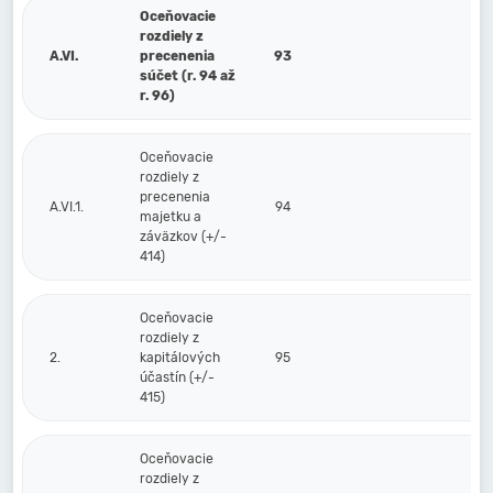
Oceňovacie
rozdiely z
A.VI.
precenenia
93
súčet (r. 94 až
r. 96)
Oceňovacie
rozdiely z
precenenia
A.VI.1.
94
majetku a
záväzkov (+/-
414)
Oceňovacie
rozdiely z
2.
kapitálových
95
účastín (+/-
415)
Oceňovacie
rozdiely z