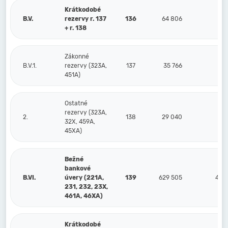
Krátkodobé
B.V.
rezervy r. 137
136
64 806
64
+ r. 138
Zákonné
B.V.1.
rezervy (323A,
137
35 766
4
451A)
Ostatné
rezervy (323A,
2.
138
29 040
23
32X, 459A,
45XA)
Bežné
bankové
B.VI.
úvery (221A,
139
629 505
4 15
231, 232, 23X,
461A, 46XA)
Krátkodobé