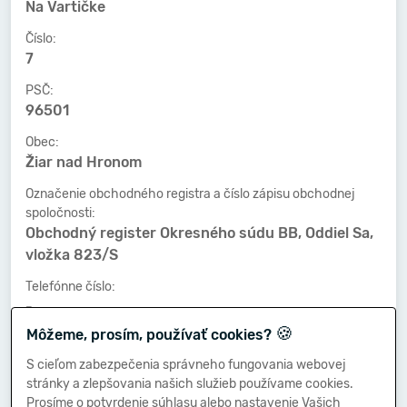
Na Vartičke
Číslo:
7
PSČ:
96501
Obec:
Žiar nad Hronom
Označenie obchodného registra a číslo zápisu obchodnej
spoločnosti:
Obchodný register Okresného súdu BB, Oddiel Sa,
vložka 823/S
Telefónne číslo:
-
🍪
Môžeme, prosím, používať cookies?
Faxové číslo:
-
S cieľom zabezpečenia správneho fungovania webovej
stránky a zlepšovania našich služieb používame cookies.
E-mailová adresa:
Prosíme o potvrdenie súhlasu alebo nastavenie Vašich