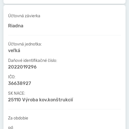
Účtovná závierka
Riadna
Účtovná jednotka:
veľká
Daňové identifikačné číslo:
2022019296
IČO:
36638927
SK NACE:
25110 Výroba kov.konštrukcií
Za obdobie
od: