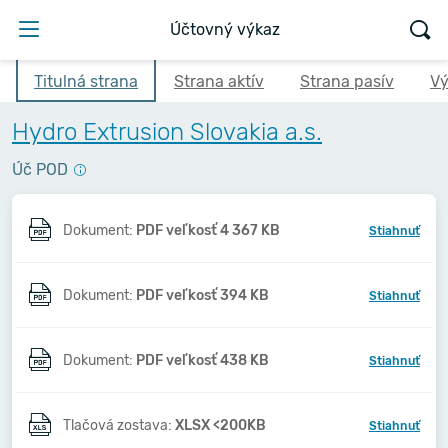
Účtovný výkaz
Titulná strana
Strana aktív
Strana pasív
Vý
Hydro Extrusion Slovakia a.s.
Úč POD
Dokument:
PDF veľkosť 4 367 KB
Stiahnuť
Dokument:
PDF veľkosť 394 KB
Stiahnuť
Dokument:
PDF veľkosť 438 KB
Stiahnuť
Tlačová zostava:
XLSX <200KB
Stiahnuť