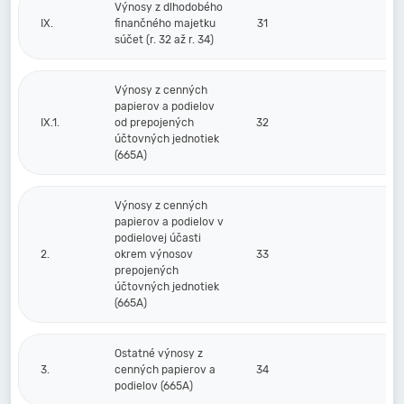
Výnosy z dlhodobého
IX.
finančného majetku
31
súčet (r. 32 až r. 34)
Výnosy z cenných
papierov a podielov
IX.1.
od prepojených
32
účtovných jednotiek
(665A)
Výnosy z cenných
papierov a podielov v
podielovej účasti
2.
okrem výnosov
33
prepojených
účtovných jednotiek
(665A)
Ostatné výnosy z
3.
cenných papierov a
34
podielov (665A)