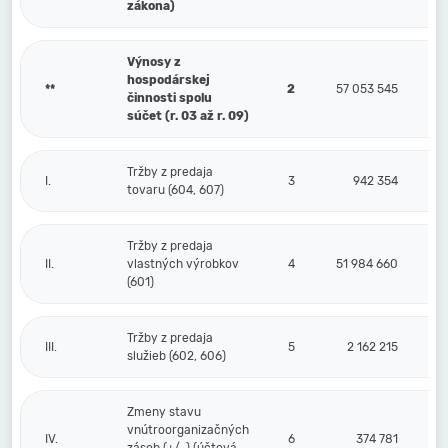
zákona)
Výnosy z
hospodárskej
**
2
57 053 545
činnosti spolu
súčet (r. 03 až r. 09)
Tržby z predaja
I.
3
942 354
tovaru (604, 607)
Tržby z predaja
II.
vlastných výrobkov
4
51 984 660
(601)
Tržby z predaja
III.
5
2 162 215
služieb (602, 606)
Zmeny stavu
vnútroorganizačných
IV.
6
374 781