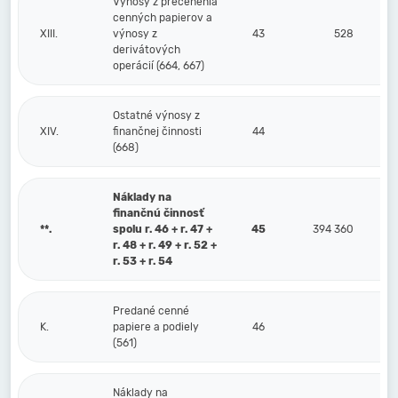
Výnosy z precenenia
cenných papierov a
XIII.
výnosy z
43
528
derivátových
operácií (664, 667)
Ostatné výnosy z
XIV.
finančnej činnosti
44
(668)
Náklady na
finančnú činnosť
**.
spolu r. 46 + r. 47 +
45
394 360
r. 48 + r. 49 + r. 52 +
r. 53 + r. 54
Predané cenné
K.
papiere a podiely
46
(561)
Náklady na