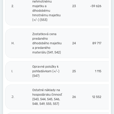
nehmotnému
2.
majetku a
23
-59 626
dlhodobému
hmotnému majetku
(+/-) (553)
Zostatková cena
predaného
H.
dlhodobého majetku
24
89 717
a predaného
materiálu (541, 542)
Opravné položky k
I.
pohľadávkam (+/-)
25
1 115
(547)
Ostatné náklady na
hospodársku činnosť
J.
26
12 552
(543, 544, 545, 546,
548, 549, 555, 557)