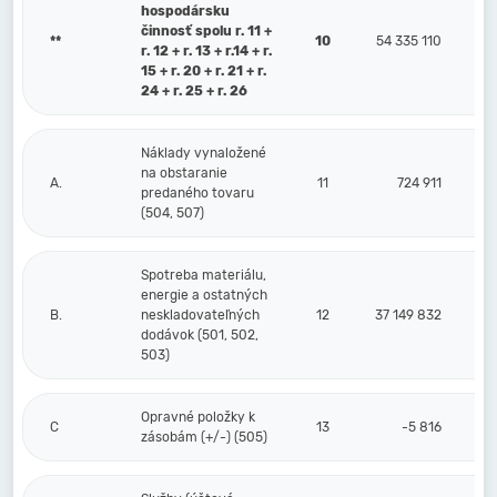
hospodársku
činnosť spolu r. 11 +
**
10
54 335 110
r. 12 + r. 13 + r.14 + r.
15 + r. 20 + r. 21 + r.
24 + r. 25 + r. 26
Náklady vynaložené
na obstaranie
A.
11
724 911
predaného tovaru
(504, 507)
Spotreba materiálu,
energie a ostatných
B.
neskladovateľných
12
37 149 832
dodávok (501, 502,
503)
Opravné položky k
C
13
-5 816
zásobám (+/-) (505)