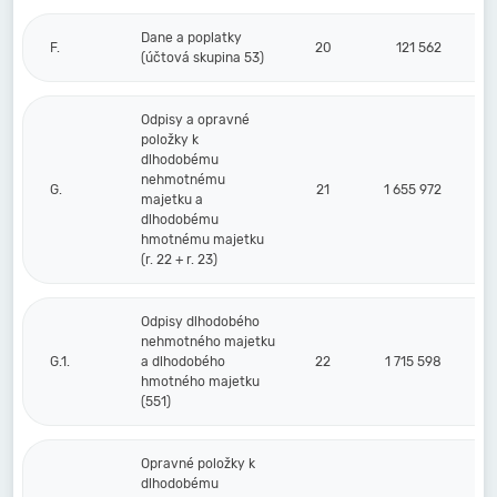
Dane a poplatky
F.
20
121 562
(účtová skupina 53)
Odpisy a opravné
položky k
dlhodobému
nehmotnému
G.
21
1 655 972
majetku a
dlhodobému
hmotnému majetku
(r. 22 + r. 23)
Odpisy dlhodobého
nehmotného majetku
G.1.
a dlhodobého
22
1 715 598
hmotného majetku
(551)
Opravné položky k
dlhodobému