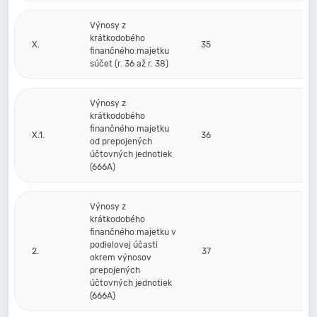
Výnosy z
krátkodobého
X.
35
finančného majetku
súčet (r. 36 až r. 38)
Výnosy z
krátkodobého
finančného majetku
X.1.
36
od prepojených
účtovných jednotiek
(666A)
Výnosy z
krátkodobého
finančného majetku v
podielovej účasti
2.
37
okrem výnosov
prepojených
účtovných jednotiek
(666A)