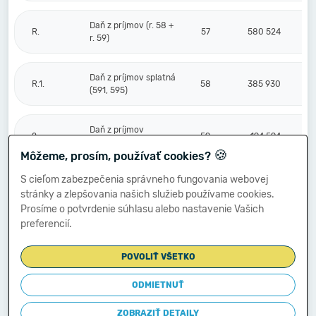
Daň z príjmov (r. 58 +
R.
57
580 524
r. 59)
Daň z príjmov splatná
R.1.
58
385 930
(591, 595)
Daň z príjmov
2.
59
194 594
odložená (+/-) (592)
🍪
Môžeme, prosím, používať cookies?
S cieľom zabezpečenia správneho fungovania webovej
Prevod podielov na
stránky a zlepšovania našich služieb používame cookies.
výsledku
S.
hospodárenia
60
Prosíme o potvrdenie súhlasu alebo nastavenie Vašich
spoločníkom (+/-
preferencií.
596)
POVOLIŤ VŠETKO
Výsledok
hospodárenia za
ODMIETNUŤ
****
účtovné obdobie po
61
1 747 758
zdanení (+/-) (r. 56
ZOBRAZIŤ DETAILY