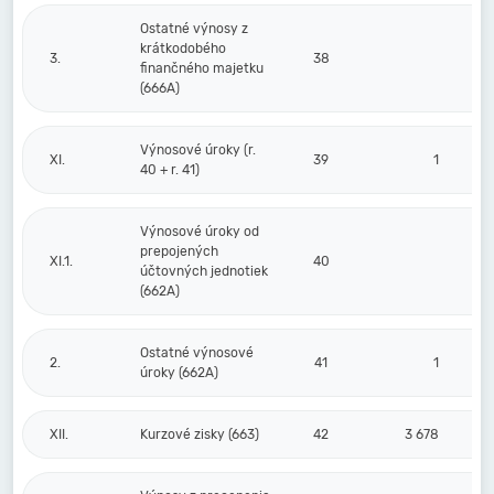
Ostatné výnosy z
krátkodobého
3.
38
finančného majetku
(666A)
Výnosové úroky (r.
XI.
39
1
40 + r. 41)
Výnosové úroky od
prepojených
XI.1.
40
účtovných jednotiek
(662A)
Ostatné výnosové
2.
41
1
úroky (662A)
XII.
Kurzové zisky (663)
42
3 678