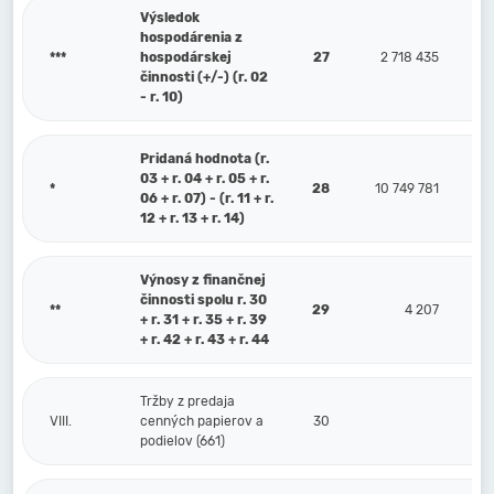
Výsledok
hospodárenia z
***
hospodárskej
27
2 718 435
činnosti (+/-) (r. 02
- r. 10)
Pridaná hodnota (r.
03 + r. 04 + r. 05 + r.
*
28
10 749 781
06 + r. 07) - (r. 11 + r.
12 + r. 13 + r. 14)
Výnosy z finančnej
činnosti spolu r. 30
**
29
4 207
+ r. 31 + r. 35 + r. 39
+ r. 42 + r. 43 + r. 44
Tržby z predaja
VIII.
cenných papierov a
30
podielov (661)