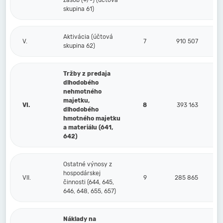
zásob (+/-) (účtová
skupina 61)
Aktivácia (účtová
V.
7
910 507
skupina 62)
Tržby z predaja
dlhodobého
nehmotného
majetku,
VI.
8
393 163
dlhodobého
hmotného majetku
a materiálu (641,
642)
Ostatné výnosy z
hospodárskej
VII.
9
285 865
činnosti (644, 645,
646, 648, 655, 657)
Náklady na