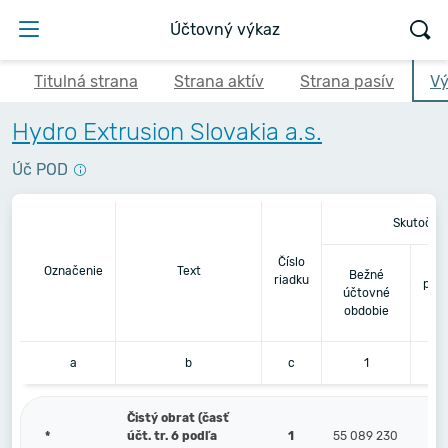
Účtovný výkaz
Titulná strana
Strana aktív
Strana pasív
Vý
Hydro Extrusion Slovakia a.s.
Úč POD
Skutočno
Číslo
Bez
Označenie
Text
Bežné
riadku
pre
účtovné
obdobie
a
b
c
1
Čistý obrat (časť
*
účt. tr. 6 podľa
1
55 089 230