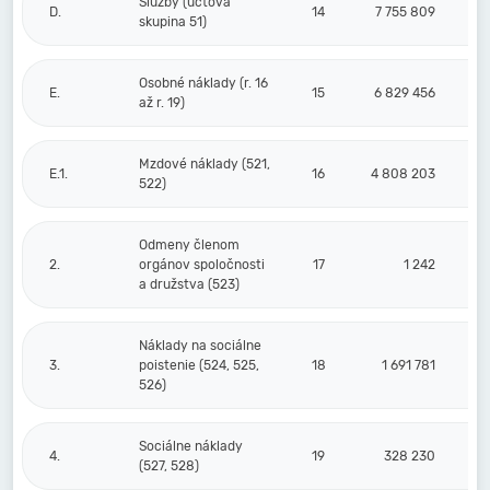
Služby (účtová
D.
14
7 755 809
skupina 51)
Osobné náklady (r. 16
E.
15
6 829 456
až r. 19)
Mzdové náklady (521,
E.1.
16
4 808 203
522)
Odmeny členom
2.
orgánov spoločnosti
17
1 242
a družstva (523)
Náklady na sociálne
3.
poistenie (524, 525,
18
1 691 781
526)
Sociálne náklady
4.
19
328 230
(527, 528)