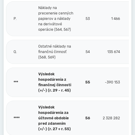
Náklady na
precenenie cenných
P.
papierov a náklady
53
1 466
na derivátové
operácie (564, 567)
Ostatné náklady na
Q.
finančnú činnosť
54
135 674
(568, 569)
Výsledok
hospodárenia z
***
55
-390 153
finančnej činnosti
(+/-) (r. 29 - r. 45)
Výsledok
hospodárenia za
****
účtovné obdobie
56
2 328 282
pred zdanením
(+/-) (r. 27 + r. 55)