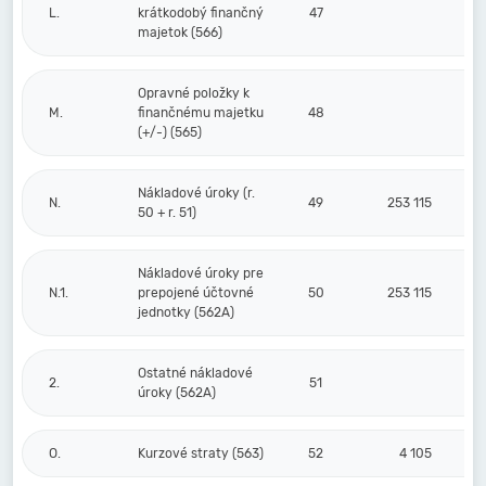
L.
krátkodobý finančný
47
majetok (566)
Opravné položky k
M.
finančnému majetku
48
(+/-) (565)
Nákladové úroky (r.
N.
49
253 115
50 + r. 51)
Nákladové úroky pre
N.1.
prepojené účtovné
50
253 115
jednotky (562A)
Ostatné nákladové
2.
51
úroky (562A)
O.
Kurzové straty (563)
52
4 105