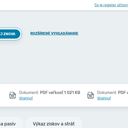
Čo je register účtov
ROZŠÍRENÉ VYHĽADÁVANIE
J ZNOVA
Dokument:
PDF veľkosť 1 021 KB
Dokument:
PDF 
Stiahnuť
Stiahnuť
na pasív
Výkaz ziskov a strát