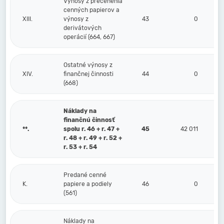
Výnosy z precenenia
cenných papierov a
XIII.
výnosy z
43
0
derivátových
operácií (664, 667)
Ostatné výnosy z
XIV.
finančnej činnosti
44
0
(668)
Náklady na
finančnú činnosť
**.
spolu r. 46 + r. 47 +
45
42 011
r. 48 + r. 49 + r. 52 +
r. 53 + r. 54
Predané cenné
K.
papiere a podiely
46
0
(561)
Náklady na