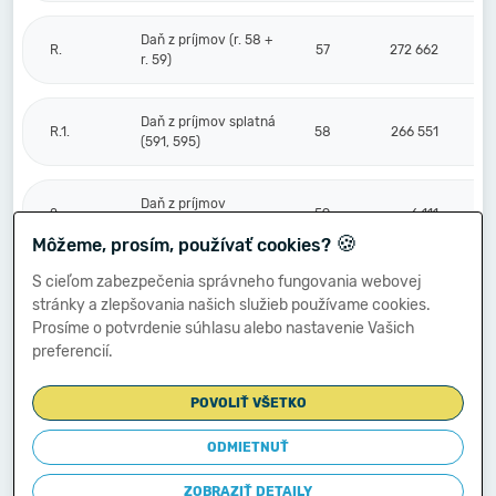
Daň z príjmov (r. 58 +
R.
57
272 662
r. 59)
Daň z príjmov splatná
R.1.
58
266 551
(591, 595)
Daň z príjmov
2.
59
6 111
odložená (+/-) (592)
🍪
Môžeme, prosím, používať cookies?
S cieľom zabezpečenia správneho fungovania webovej
Prevod podielov na
stránky a zlepšovania našich služieb používame cookies.
výsledku
S.
hospodárenia
60
0
Prosíme o potvrdenie súhlasu alebo nastavenie Vašich
spoločníkom (+/-
preferencií.
596)
POVOLIŤ VŠETKO
Výsledok
hospodárenia za
ODMIETNUŤ
****
účtovné obdobie po
61
895 085
zdanení (+/-) (r. 56
ZOBRAZIŤ DETAILY