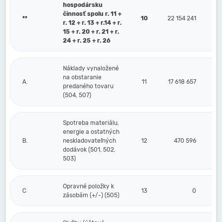
hospodársku
činnosť spolu r. 11 +
**
10
22 154 241
r. 12 + r. 13 + r.14 + r.
15 + r. 20 + r. 21 + r.
24 + r. 25 + r. 26
Náklady vynaložené
na obstaranie
A.
11
17 618 657
predaného tovaru
(504, 507)
Spotreba materiálu,
energie a ostatných
B.
neskladovateľných
12
470 596
dodávok (501, 502,
503)
Opravné položky k
C
13
0
zásobám (+/-) (505)