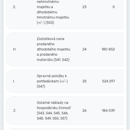
nehmotnému
2.
majetku a
23
0
dlhodobému
hmotnému majetku
(+/-) (553)
Zostatková cena
predaného
H.
dlhodobého majetku
24
180 852
a predaného
materiálu (541, 542)
Opravné položky k
I.
pohľadávkam (+/-)
25
524 297
(547)
Ostatné náklady na
hospodársku činnosť
J.
26
186 039
(543, 544, 545, 546,
548, 549, 555, 557)