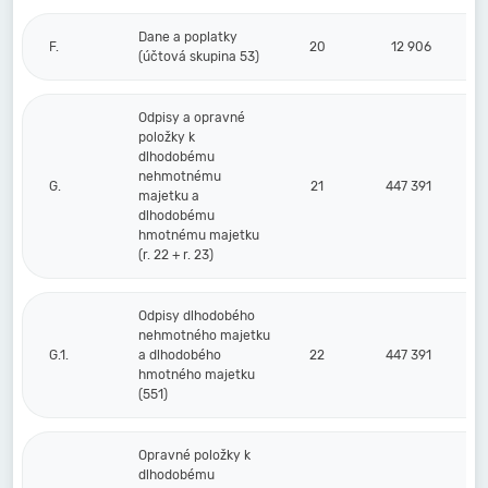
Dane a poplatky
F.
20
12 906
(účtová skupina 53)
Odpisy a opravné
položky k
dlhodobému
nehmotnému
G.
21
447 391
majetku a
dlhodobému
hmotnému majetku
(r. 22 + r. 23)
Odpisy dlhodobého
nehmotného majetku
G.1.
a dlhodobého
22
447 391
hmotného majetku
(551)
Opravné položky k
dlhodobému