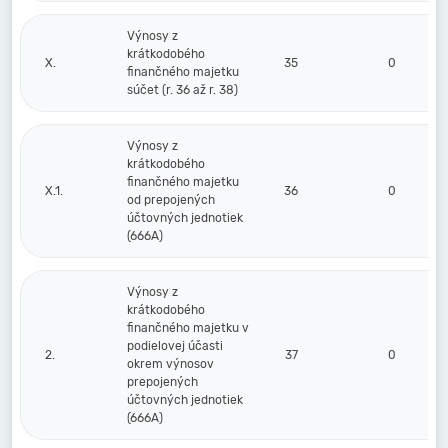
Výnosy z
krátkodobého
X.
35
0
finančného majetku
súčet (r. 36 až r. 38)
Výnosy z
krátkodobého
finančného majetku
X.1.
36
0
od prepojených
účtovných jednotiek
(666A)
Výnosy z
krátkodobého
finančného majetku v
podielovej účasti
2.
37
0
okrem výnosov
prepojených
účtovných jednotiek
(666A)