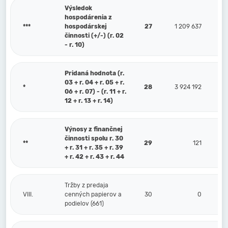
Výsledok
hospodárenia z
***
hospodárskej
27
1 209 637
činnosti (+/-) (r. 02
- r. 10)
Pridaná hodnota (r.
03 + r. 04 + r. 05 + r.
*
28
3 924 192
06 + r. 07) - (r. 11 + r.
12 + r. 13 + r. 14)
Výnosy z finančnej
činnosti spolu r. 30
**
29
121
+ r. 31 + r. 35 + r. 39
+ r. 42 + r. 43 + r. 44
Tržby z predaja
VIII.
cenných papierov a
30
0
podielov (661)