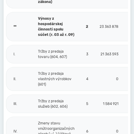
zákona)
Výnosy z
hospodárskej
**
2
23 363 878
činnosti spolu
súčet (r. 03 až r. 09)
Tržby z predaja
I.
3
21 363 593
tovaru (604, 607)
Tržby z predaja
II.
vlastných výrobkov
4
0
(601)
Tržby z predaja
III.
5
1 584 921
služieb (602, 606)
Zmeny stavu
vnútroorganizačných
IV.
6
0