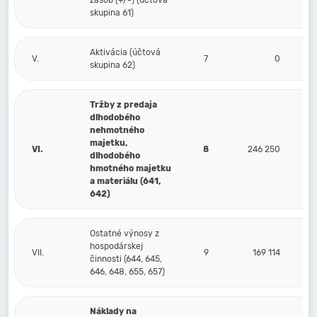
zásob (+/-) (účtová
skupina 61)
Aktivácia (účtová
V.
7
0
skupina 62)
Tržby z predaja
dlhodobého
nehmotného
majetku,
VI.
8
246 250
dlhodobého
hmotného majetku
a materiálu (641,
642)
Ostatné výnosy z
hospodárskej
VII.
9
169 114
činnosti (644, 645,
646, 648, 655, 657)
Náklady na