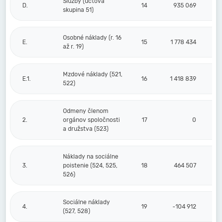
Služby (účtová
D.
14
935 069
skupina 51)
Osobné náklady (r. 16
E.
15
1 778 434
až r. 19)
Mzdové náklady (521,
E.1.
16
1 418 839
522)
Odmeny členom
2.
orgánov spoločnosti
17
0
a družstva (523)
Náklady na sociálne
3.
poistenie (524, 525,
18
464 507
526)
Sociálne náklady
4.
19
-104 912
(527, 528)