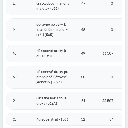
L.
krátkodobý finančný
47
0
majetok (566)
Opravné položky k
M.
finančnému majetku
48
0
(+/-) (565)
Nákladové úroky (r.
N.
49
33 507
50 + r. 51)
Nákladové úroky pre
N.1.
prepojené účtovné
50
0
jednotky (562A)
Ostatné nákladové
2.
51
33 507
úroky (562A)
O.
Kurzové straty (563)
52
81