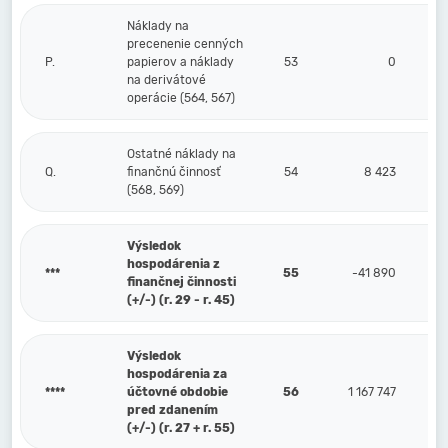
Náklady na
precenenie cenných
P.
papierov a náklady
53
0
na derivátové
operácie (564, 567)
Ostatné náklady na
Q.
finančnú činnosť
54
8 423
(568, 569)
Výsledok
hospodárenia z
***
55
-41 890
finančnej činnosti
(+/-) (r. 29 - r. 45)
Výsledok
hospodárenia za
****
účtovné obdobie
56
1 167 747
pred zdanením
(+/-) (r. 27 + r. 55)