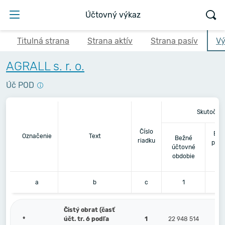
Účtovný výkaz
Titulná strana
Strana aktív
Strana pasív
Vý
AGRALL s. r. o.
Úč POD
Skutočno
Číslo
Bez
Označenie
Text
Bežné
riadku
pred
účtovné
obdobie
a
b
c
1
Čistý obrat (časť
*
účt. tr. 6 podľa
1
22 948 514