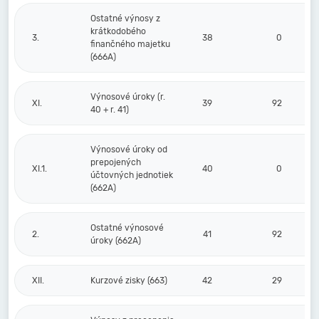
Ostatné výnosy z
krátkodobého
3.
38
0
finančného majetku
(666A)
Výnosové úroky (r.
XI.
39
92
40 + r. 41)
Výnosové úroky od
prepojených
XI.1.
40
0
účtovných jednotiek
(662A)
Ostatné výnosové
2.
41
92
úroky (662A)
XII.
Kurzové zisky (663)
42
29