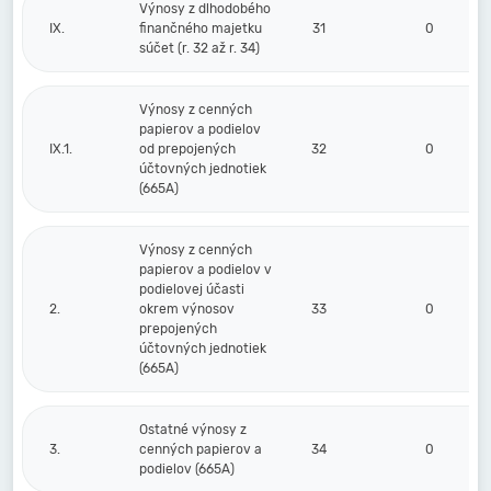
Výnosy z dlhodobého
IX.
finančného majetku
31
0
súčet (r. 32 až r. 34)
Výnosy z cenných
papierov a podielov
IX.1.
od prepojených
32
0
účtovných jednotiek
(665A)
Výnosy z cenných
papierov a podielov v
podielovej účasti
2.
okrem výnosov
33
0
prepojených
účtovných jednotiek
(665A)
Ostatné výnosy z
3.
cenných papierov a
34
0
podielov (665A)