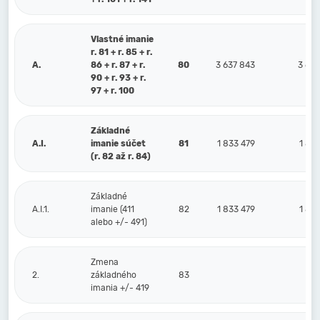
Vlastné imanie
r. 81 + r. 85 + r.
A.
86 + r. 87 + r.
80
3 637 843
3 645
90 + r. 93 + r.
97 + r. 100
Základné
A.I.
imanie súčet
81
1 833 479
1 83
(r. 82 až r. 84)
Základné
A.I.1.
imanie (411
82
1 833 479
1 83
alebo +/- 491)
Zmena
2.
základného
83
imania +/- 419