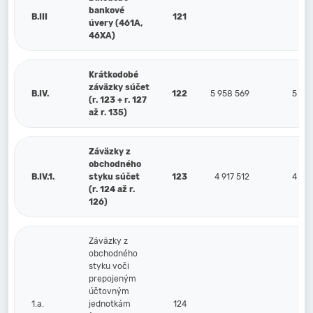
bankové
B.III
121
úvery (461A,
46XA)
Krátkodobé
záväzky súčet
B.IV.
122
5 958 569
5 545
(r. 123 + r. 127
až r. 135)
Záväzky z
obchodného
B.IV.1.
styku súčet
123
4 917 512
4 673
(r. 124 až r.
126)
Záväzky z
obchodného
styku voči
prepojeným
účtovným
1.a.
jednotkám
124