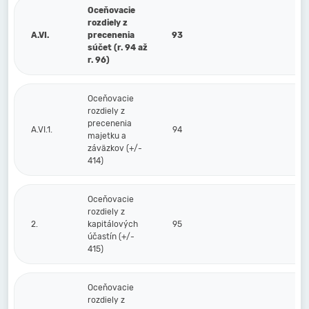
Oceňovacie
rozdiely z
A.VI.
precenenia
93
súčet (r. 94 až
r. 96)
Oceňovacie
rozdiely z
precenenia
A.VI.1.
94
majetku a
záväzkov (+/-
414)
Oceňovacie
rozdiely z
2.
kapitálových
95
účastín (+/-
415)
Oceňovacie
rozdiely z