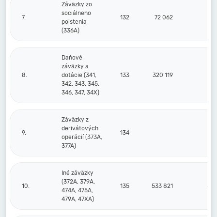
Záväzky zo
sociálneho
7.
132
72 062
67
poistenia
(336A)
Daňové
záväzky a
8.
dotácie (341,
133
320 119
241
342, 343, 345,
346, 347, 34X)
Záväzky z
derivátových
9.
134
operácií (373A,
377A)
Iné záväzky
(372A, 379A,
10.
135
533 821
464
474A, 475A,
479A, 47XA)