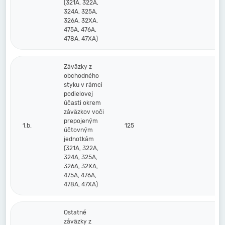
(321A, 322A,
324A, 325A,
326A, 32XA,
475A, 476A,
478A, 47XA)
Záväzky z
obchodného
styku v rámci
podielovej
účasti okrem
záväzkov voči
prepojeným
1.b.
125
účtovným
jednotkám
(321A, 322A,
324A, 325A,
326A, 32XA,
475A, 476A,
478A, 47XA)
Ostatné
záväzky z