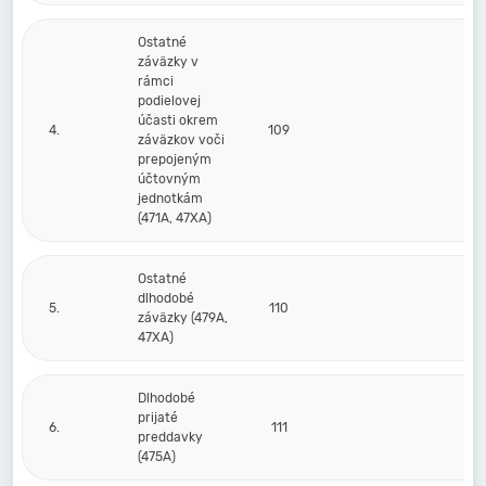
Ostatné
záväzky v
rámci
podielovej
účasti okrem
4.
109
záväzkov voči
prepojeným
účtovným
jednotkám
(471A, 47XA)
Ostatné
dlhodobé
5.
110
záväzky (479A,
47XA)
Dlhodobé
prijaté
6.
111
preddavky
(475A)