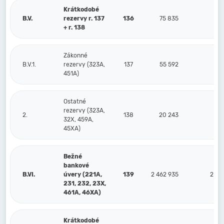
Krátkodobé
B.V.
rezervy r. 137
136
75 835
72
+ r. 138
Zákonné
B.V.1.
rezervy (323A,
137
55 592
5
451A)
Ostatné
rezervy (323A,
2.
138
20 243
14
32X, 459A,
45XA)
Bežné
bankové
B.VI.
úvery (221A,
139
2 462 935
2 17
231, 232, 23X,
461A, 46XA)
Krátkodobé