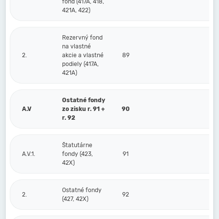
fond (417A, 418,
421A, 422)
Rezervný fond
na vlastné
2.
akcie a vlastné
89
podiely (417A,
421A)
Ostatné fondy
A.V
zo zisku r. 91 +
90
r. 92
Štatutárne
A.V.1.
fondy (423,
91
42X)
Ostatné fondy
2.
92
(427, 42X)