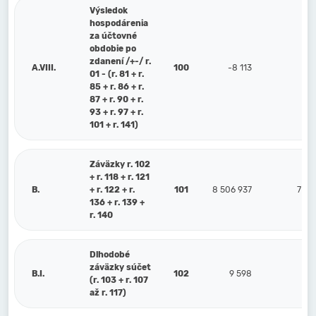
Výsledok
hospodárenia
za účtovné
obdobie po
zdanení /+-/ r.
A.VIII.
100
-8 113
99
01 - (r. 81 + r.
85 + r. 86 + r.
87 + r. 90 + r.
93 + r. 97 + r.
101 + r. 141)
Záväzky r. 102
+ r. 118 + r. 121
B.
+ r. 122 + r.
101
8 506 937
7 81
136 + r. 139 +
r. 140
Dlhodobé
záväzky súčet
B.I.
102
9 598
20
(r. 103 + r. 107
až r. 117)