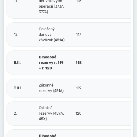
11.
derivátových
116
operácií (373A,
377A)
Odložený
12.
daňový
117
15
záväzok (481A)
Dlhodobé
B.II.
rezervy r. 119
118
+ r. 120
Zákonné
B.II.1.
119
rezervy (451A)
Ostatné
2.
rezervy (459A,
120
45X)
Dlhodobé