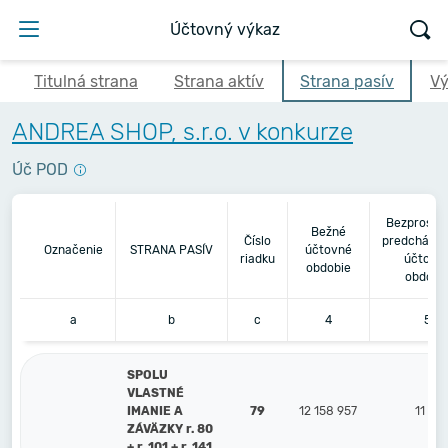
Účtovný výkaz
Titulná strana
Strana aktív
Strana pasív
Vý
ANDREA SHOP, s.r.o. v konkurze
Úč POD
Bezprostr
Bežné
Číslo
predchádza
Označenie
STRANA PASÍV
účtovné
riadku
účtovn
obdobie
obdobi
a
b
c
4
5
SPOLU
VLASTNÉ
IMANIE A
79
12 158 957
11 46
ZÁVÄZKY r. 80
+ r. 101 + r. 141