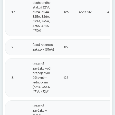
obchodného
styku (321A,
1.c.
322A, 324A,
126
4 917 512
4 673
325A, 326A,
32XA, 475A,
476A, 478A,
47XA)
Čistá hodnota
2.
127
zákazky (316A)
Ostatné
záväzky voči
prepojeným
3.
účtovným
128
jednotkám
(361A, 36XA,
471A, 47XA)
Ostatné
záväzky v