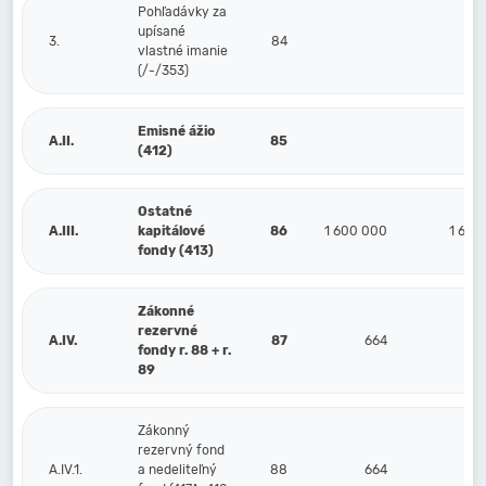
Pohľadávky za
upísané
3.
84
vlastné imanie
(/-/353)
Emisné ážio
A.II.
85
(412)
Ostatné
A.III.
kapitálové
86
1 600 000
1 600
fondy (413)
Zákonné
rezervné
A.IV.
87
664
fondy r. 88 + r.
89
Zákonný
rezervný fond
A.IV.1.
a nedeliteľný
88
664