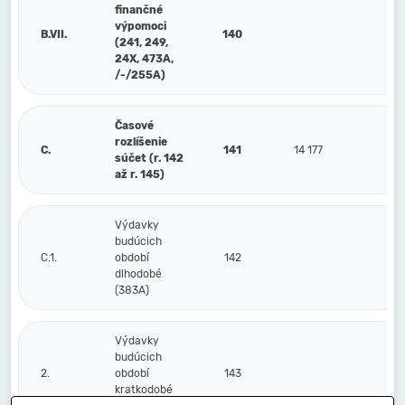
finančné
výpomoci
B.VII.
140
(241, 249,
24X, 473A,
/-/255A)
Časové
rozlíšenie
C.
141
14 177
súčet (r. 142
až r. 145)
Výdavky
budúcich
C.1.
období
142
dlhodobé
(383A)
Výdavky
budúcich
2.
období
143
kratkodobé