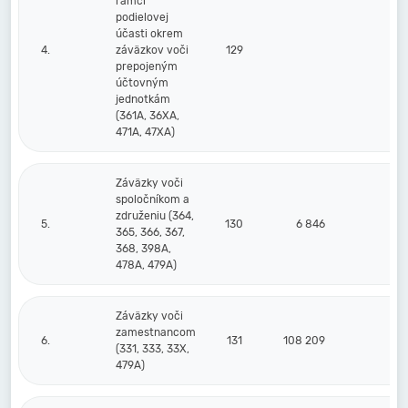
rámci
podielovej
účasti okrem
4.
záväzkov voči
129
prepojeným
účtovným
jednotkám
(361A, 36XA,
471A, 47XA)
Záväzky voči
spoločníkom a
združeniu (364,
5.
130
6 846
365, 366, 367,
368, 398A,
478A, 479A)
Záväzky voči
zamestnancom
6.
131
108 209
97
(331, 333, 33X,
479A)