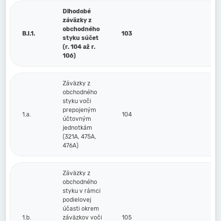
Dlhodobé
záväzky z
obchodného
B.I.1.
103
styku súčet
(r. 104 až r.
106)
Záväzky z
obchodného
styku voči
prepojeným
1.a.
104
účtovným
jednotkám
(321A, 475A,
476A)
Záväzky z
obchodného
styku v rámci
podielovej
účasti okrem
1.b.
záväzkov voči
105