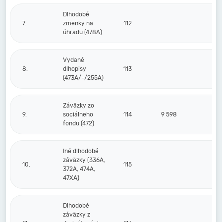
Dlhodobé
7.
zmenky na
112
úhradu (478A)
Vydané
8.
dlhopisy
113
(473A/-/255A)
Záväzky zo
9.
sociálneho
114
9 598
5
fondu (472)
Iné dlhodobé
záväzky (336A,
10.
115
372A, 474A,
47XA)
Dlhodobé
záväzky z