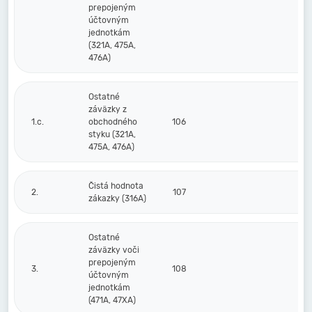
prepojeným
účtovným
jednotkám
(321A, 475A,
476A)
Ostatné
záväzky z
1.c.
obchodného
106
styku (321A,
475A, 476A)
Čistá hodnota
2.
107
zákazky (316A)
Ostatné
záväzky voči
prepojeným
3.
108
účtovným
jednotkám
(471A, 47XA)