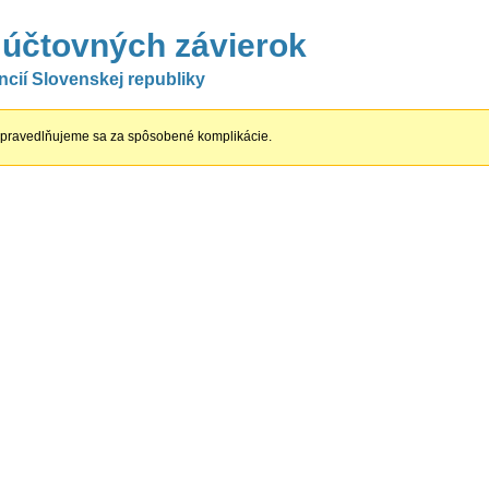
 účtovných závierok
ancií Slovenskej republiky
pravedlňujeme sa za spôsobené komplikácie.