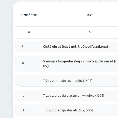
Označenie
Text
a
b
*
Čistý obrat (časť účt. tr. 6 podľa zákona)
Výnosy z hospodárskej činnosti spolu súčet (r. 
**
09)
I.
Tržby z predaja tovaru (604, 607)
II.
Tržby z predaja vlastných výrobkov (601)
III.
Tržby z predaja služieb (602, 606)