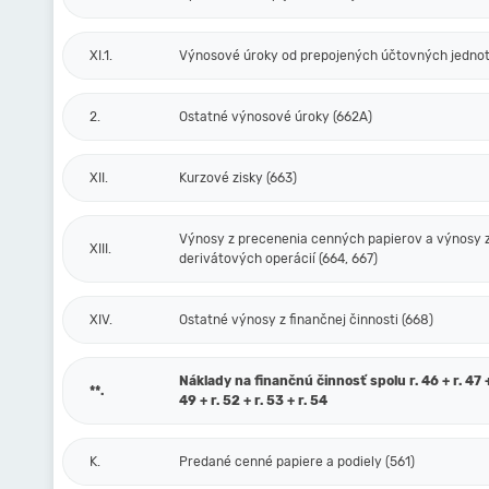
XI.1.
Výnosové úroky od prepojených účtovných jednot
2.
Ostatné výnosové úroky (662A)
XII.
Kurzové zisky (663)
Výnosy z precenenia cenných papierov a výnosy 
XIII.
derivátových operácií (664, 667)
XIV.
Ostatné výnosy z finančnej činnosti (668)
Náklady na finančnú činnosť spolu r. 46 + r. 47 + 
**.
49 + r. 52 + r. 53 + r. 54
K.
Predané cenné papiere a podiely (561)