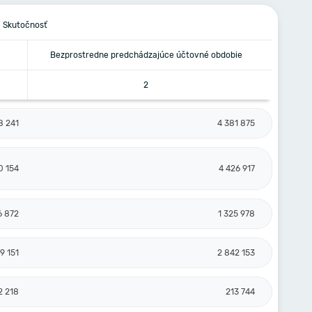
Skutočnosť
Bezprostredne predchádzajúce účtovné obdobie
2
8 241
4 381 875
0 154
4 426 917
6 872
1 325 978
9 151
2 842 153
2 218
213 744