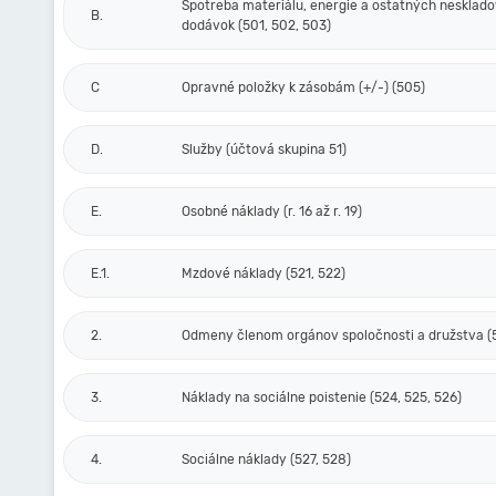
Spotreba materiálu, energie a ostatných nesklad
B.
dodávok (501, 502, 503)
C
Opravné položky k zásobám (+/-) (505)
D.
Služby (účtová skupina 51)
E.
Osobné náklady (r. 16 až r. 19)
E.1.
Mzdové náklady (521, 522)
2.
Odmeny členom orgánov spoločnosti a družstva (
3.
Náklady na sociálne poistenie (524, 525, 526)
4.
Sociálne náklady (527, 528)