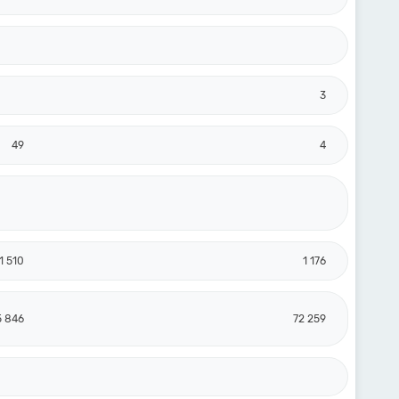
3
49
4
1 510
1 176
5 846
72 259