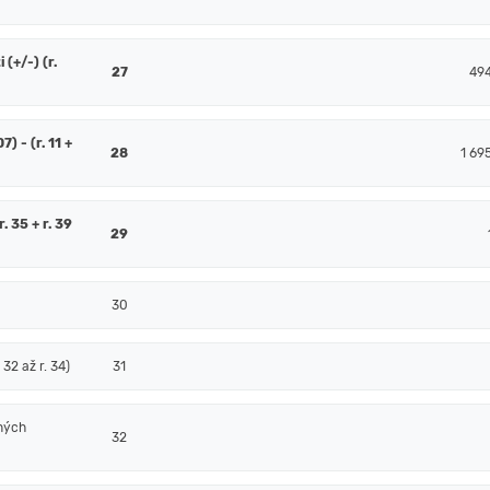
(+/-) (r.
27
49
7) - (r. 11 +
28
1 69
. 35 + r. 39
29
30
32 až r. 34)
31
ných
32