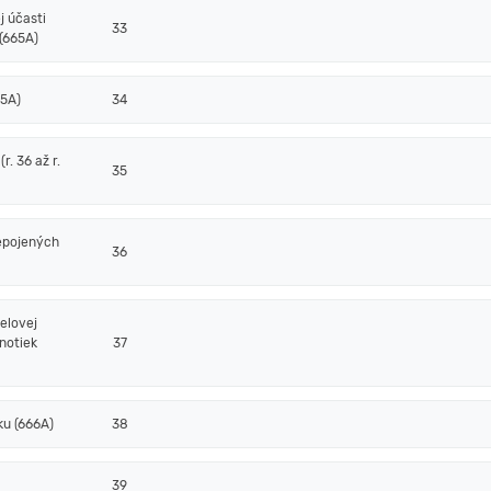
j účasti
33
(665A)
65A)
34
. 36 až r.
35
epojených
36
elovej
notiek
37
ku (666A)
38
39