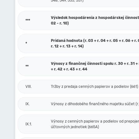
548, 549, 555, 557)
Výsledok hospodárenia z hospodárskej činnosti 
***
02 - r. 10)
Pridaná hodnota (r. 03 + r. 04 + r. 05 + r. 06 + r. 0
*
r. 12 + r. 13 + r. 14)
Výnosy z finančnej činnosti spolu r. 30 + r. 31 + r
**
+ r. 42 + r. 43 + r. 44
VIII.
Tržby z predaja cenných papierov a podielov (661)
IX.
Výnosy z dlhodobého finančného majetku súčet (r. 
Výnosy z cenných papierov a podielov od prepoje
IX.1.
účtovných jednotiek (665A)