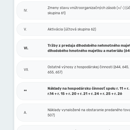
Zmeny stavu vnútroorganizačných zásob (+/-) (ú
IV.
skupina 61)
V.
Aktivácia (účtová skupina 62)
Tržby z predaja dlhodobého nehmotného maje
VI.
dlhodobého hmotného majetku a materiálu (64
Ostatné výnosy z hospodárskej činnosti (644, 645,
VII.
655, 657)
Náklady na hospodársku činnosť spolu r. 11 + r. 1
**
r.14 + r. 15 + r. 20 + r. 21 + r. 24 + r. 25 + r. 26
Náklady vynaložené na obstaranie predaného tova
A.
507)