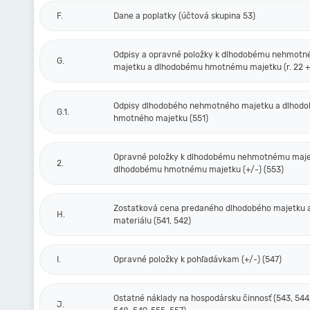
F.
Dane a poplatky (účtová skupina 53)
Odpisy a opravné položky k dlhodobému nehmot
G.
majetku a dlhodobému hmotnému majetku (r. 22 + 
Odpisy dlhodobého nehmotného majetku a dlhod
G.1.
hmotného majetku (551)
Opravné položky k dlhodobému nehmotnému maje
2.
dlhodobému hmotnému majetku (+/-) (553)
Zostatková cena predaného dlhodobého majetku 
H.
materiálu (541, 542)
I.
Opravné položky k pohľadávkam (+/-) (547)
Ostatné náklady na hospodársku činnosť (543, 544,
J.