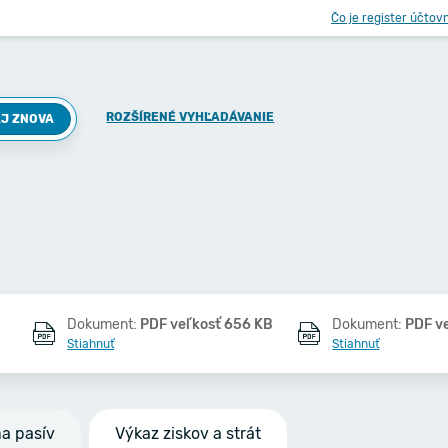
Čo je register účtov
ROZŠÍRENÉ VYHĽADÁVANIE
J ZNOVA
Dokument:
PDF veľkosť 656 KB
Dokument:
PDF v
Stiahnuť
Stiahnuť
na pasív
Výkaz ziskov a strát