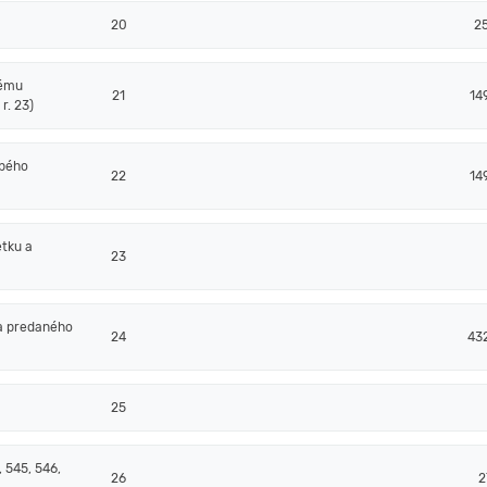
20
2
nému
21
14
r. 23)
obého
22
14
tku a
23
a predaného
24
43
25
 545, 546,
26
2