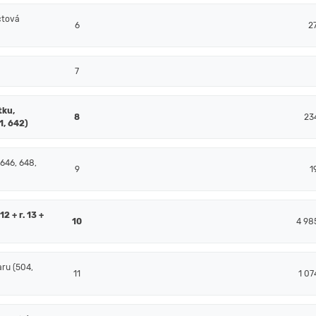
čtová
6
2
7
tku,
8
23
1, 642)
 646, 648,
9
1
2 + r. 13 +
10
4 98
ru (504,
11
1 07