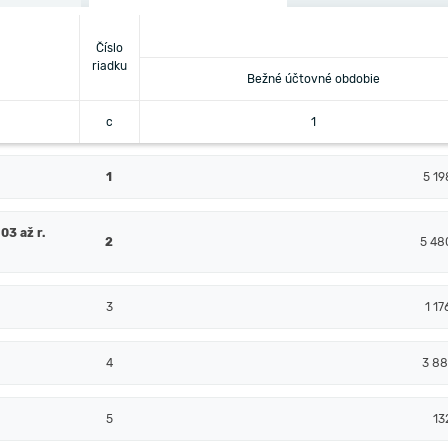
Číslo
riadku
Bežné účtovné obdobie
c
1
1
5 19
03 až r.
2
5 48
3
1 17
4
3 88
5
13