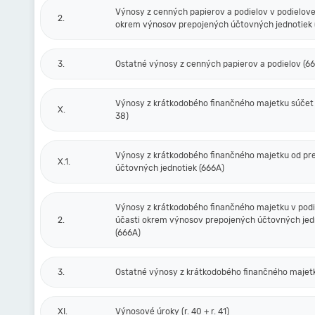
Výnosy z cenných papierov a podielov v podielove
2.
okrem výnosov prepojených účtovných jednotiek 
3.
Ostatné výnosy z cenných papierov a podielov (6
Výnosy z krátkodobého finančného majetku súčet (r
X.
38)
Výnosy z krátkodobého finančného majetku od pr
X.1.
účtovných jednotiek (666A)
Výnosy z krátkodobého finančného majetku v podi
2.
účasti okrem výnosov prepojených účtovných jed
(666A)
3.
Ostatné výnosy z krátkodobého finančného majet
XI.
Výnosové úroky (r. 40 + r. 41)