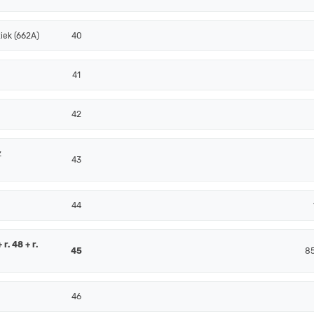
iek (662A)
40
41
42
z
43
44
r. 48 + r.
45
8
46