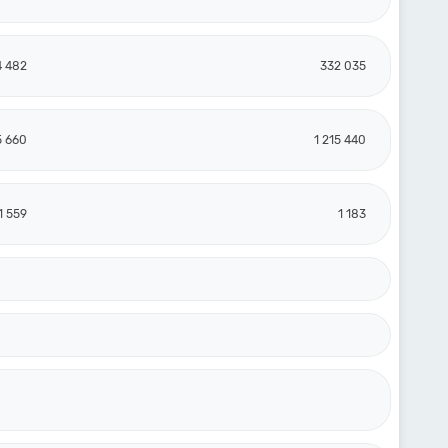
4 482
332 035
5 660
1 215 440
1 559
1 183