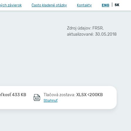
|
SK
ných závierok
Často kladené otázky
Kontakty
ENG
Zdroj údajov: FRSR,
aktualizované: 30.05.2018
eľkosť 433 KB
Tlačová zostava:
XLSX <200KB
Stiahnuť