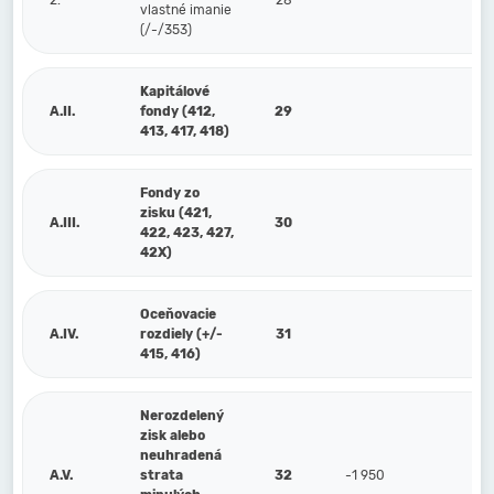
2.
28
vlastné imanie
(/-/353)
Kapitálové
A.II.
fondy (412,
29
413, 417, 418)
Fondy zo
zisku (421,
A.III.
30
422, 423, 427,
42X)
Oceňovacie
A.IV.
rozdiely (+/-
31
415, 416)
Nerozdelený
zisk alebo
neuhradená
A.V.
strata
32
-1 950
-1 