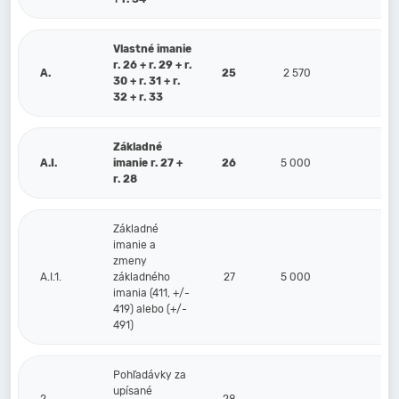
Vlastné imanie
r. 26 + r. 29 + r.
A.
25
2 570
3 
30 + r. 31 + r.
32 + r. 33
Základné
A.I.
imanie r. 27 +
26
5 000
5 
r. 28
Základné
imanie a
zmeny
A.I.1.
základného
27
5 000
5 
imania (411, +/-
419) alebo (+/-
491)
Pohľadávky za
upísané