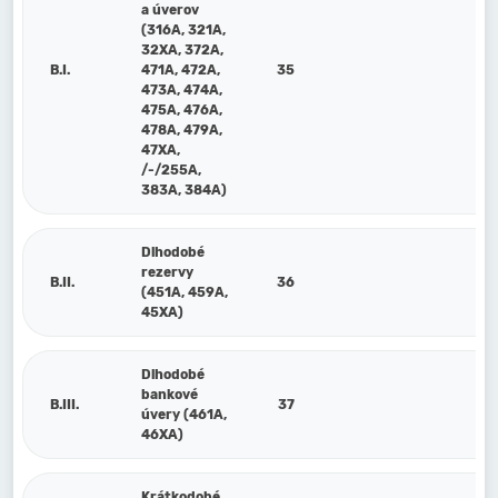
a úverov
(316A, 321A,
32XA, 372A,
B.I.
471A, 472A,
35
473A, 474A,
475A, 476A,
478A, 479A,
47XA,
/-/255A,
383A, 384A)
Dlhodobé
rezervy
B.II.
36
(451A, 459A,
45XA)
Dlhodobé
bankové
B.III.
37
úvery (461A,
46XA)
Krátkodobé