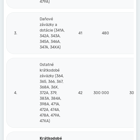
479A)
Daňové
záväzky a
dotácie (341A,
3.
41
480
342A, 343A,
345A, 346A,
347A, 34XA)
Ostatné
krátkodobé
záväzky (364,
365, 366, 367,
368A, 36X,
4.
372A, 379,
42
300 000
300 
383A, 384A,
398A, 471A,
472A, 474A,
478A, 479A,
47XA)
Krátkodobé