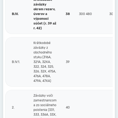
záväzky
okrem rezerv,
B.IV.
úverov a
38
300 480
300 
výpomoci
súčet (r. 39 až
r. 42)
Krátkodobé
záväzky z
obchodného
styku (316A,
B.IV.1.
321A, 32XA,
39
322, 324, 325,
326, 32X, 475A,
476A, 478A,
479A, 47XA)
Záväzky voči
zamestnancom
a zo sociálneho
2.
40
poistenia (331,
333, 336A, 33X,