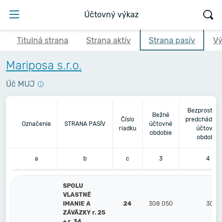
Účtovný výkaz
Titulná strana
Strana aktív
Strana pasív
Vý
Mariposa s.r.o.
Úč MUJ
Bezprostre
Bežné
Číslo
predchádzaj
Označenie
STRANA PASÍV
účtovné
riadku
účtovné
obdobie
obdobie
a
b
c
3
4
SPOLU
VLASTNÉ
IMANIE A
24
308 050
308 
ZÁVÄZKY r. 25
+ r. 34