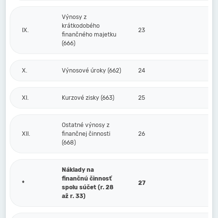
Výnosy z
krátkodobého
IX.
23
finančného majetku
(666)
X.
Výnosové úroky (662)
24
XI.
Kurzové zisky (663)
25
Ostatné výnosy z
XII.
finančnej činnosti
26
(668)
Náklady na
finančnú činnosť
*
27
spolu súčet (r. 28
až r. 33)