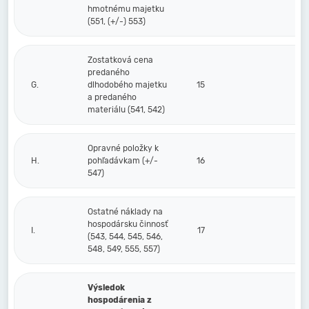
hmotnému majetku
(551, (+/-) 553)
Zostatková cena
predaného
G.
dlhodobého majetku
15
a predaného
materiálu (541, 542)
Opravné položky k
H.
pohľadávkam (+/-
16
547)
Ostatné náklady na
hospodársku činnosť
I.
17
(543, 544, 545, 546,
548, 549, 555, 557)
Výsledok
hospodárenia z