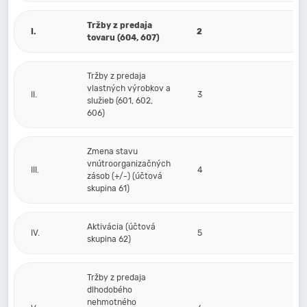
Tržby z predaja
I.
2
tovaru (604, 607)
Tržby z predaja
vlastných výrobkov a
II.
3
služieb (601, 602,
606)
Zmena stavu
vnútroorganizačných
III.
4
zásob (+/-) (účtová
skupina 61)
Aktivácia (účtová
IV.
5
skupina 62)
Tržby z predaja
dlhodobého
nehmotného