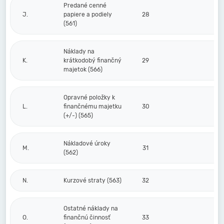
Predané cenné
J.
papiere a podiely
28
(561)
Náklady na
K.
krátkodobý finančný
29
majetok (566)
Opravné položky k
L.
finančnému majetku
30
(+/-) (565)
Nákladové úroky
M.
31
(562)
N.
Kurzové straty (563)
32
Ostatné náklady na
O.
finančnú činnosť
33