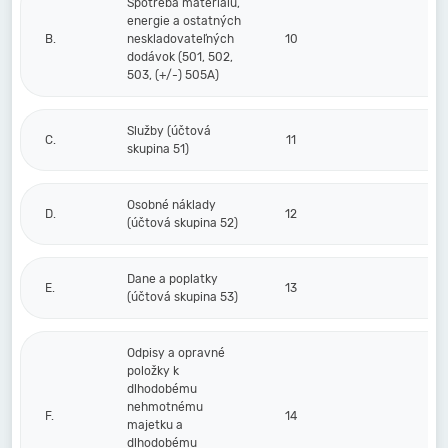
Spotreba materiálu,
energie a ostatných
B.
neskladovateľných
10
dodávok (501, 502,
503, (+/-) 505A)
Služby (účtová
C.
11
skupina 51)
Osobné náklady
D.
12
(účtová skupina 52)
Dane a poplatky
E.
13
(účtová skupina 53)
Odpisy a opravné
položky k
dlhodobému
nehmotnému
F.
14
majetku a
dlhodobému