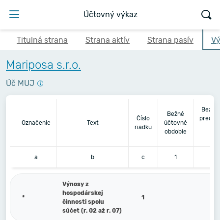
Účtovný výkaz
Titulná strana
Strana aktív
Strana pasív
Vý
Mariposa s.r.o.
Úč MUJ
Bezpr
Bežné
Číslo
predch
Označenie
Text
účtovné
riadku
úč
obdobie
ob
a
b
c
1
Výnosy z
hospodárskej
*
1
činnosti spolu
súčet (r. 02 až r. 07)