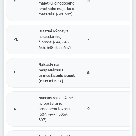
V.
6
majetku, dlhodobého
hmotného majetku a
materiálu (641, 642)
Ostatné výnosy z
hospodárskej
VI.
7
činnosti (644, 645,
646, 648, 655, 657)
Náklady na
hospodársku
*
8
činnosť spolu súčet
(r. 09 až r. 17)
Náklady vynaložené
na obstaranie
A.
predaného tovaru
9
(504, (+/- ) 505A,
507)