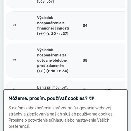
(568, 569)
Výsledok
hospodárenia z
**
34
finančnej činnosti
(+/-) (r. 20 - r. 27)
Výsledok
hospodárenia za
**
účtovné obdobie
35
pred zdanením
(+/-) (r. 18 + r. 34)
Daň z príjmov (591,
P.
36
480
595)
🍪
Môžeme, prosím, používať cookies?
S cieľom zabezpečenia správneho fungovania webovej
Prevod podielov na
stránky a zlepšovania našich služieb používame cookies.
výsledku
Q.
hospodárenia
37
Prosíme o potvrdenie súhlasu alebo nastavenie Vašich
spoločníkom (+/-)
preferencií.
(596)