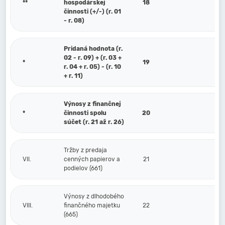
**
hospodárskej
18
činnosti (+/-) (r. 01
- r. 08)
Pridaná hodnota (r.
02 - r. 09) + (r. 03 +
*
19
r. 04 + r. 05) - (r. 10
+ r. 11)
Výnosy z finančnej
*
činnosti spolu
20
súčet (r. 21 až r. 26)
Tržby z predaja
VII.
cenných papierov a
21
podielov (661)
Výnosy z dlhodobého
VIII.
finančného majetku
22
(665)