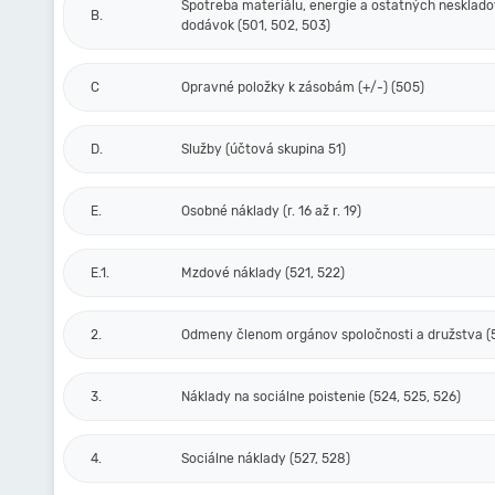
Spotreba materiálu, energie a ostatných nesklad
B.
dodávok (501, 502, 503)
C
Opravné položky k zásobám (+/-) (505)
D.
Služby (účtová skupina 51)
E.
Osobné náklady (r. 16 až r. 19)
E.1.
Mzdové náklady (521, 522)
2.
Odmeny členom orgánov spoločnosti a družstva (
3.
Náklady na sociálne poistenie (524, 525, 526)
4.
Sociálne náklady (527, 528)