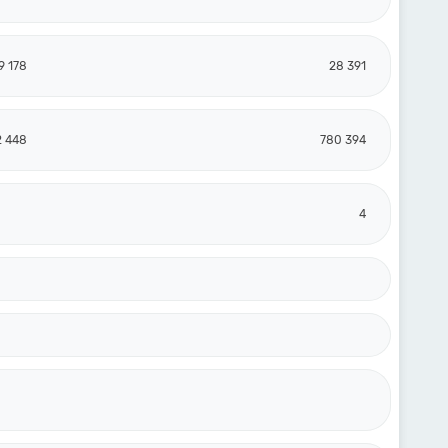
9 178
28 391
2 448
780 394
4