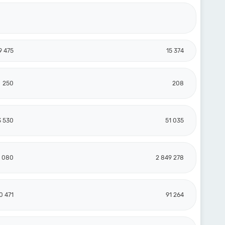
9 475
15 374
250
208
3 530
51 035
1 080
2 849 278
0 471
91 264