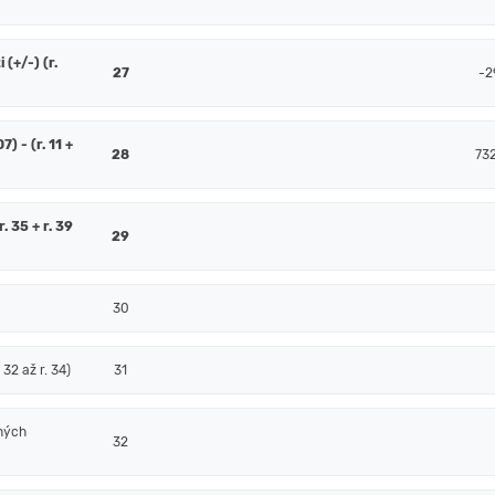
(+/-) (r.
27
-2
7) - (r. 11 +
28
73
. 35 + r. 39
29
30
32 až r. 34)
31
ných
32