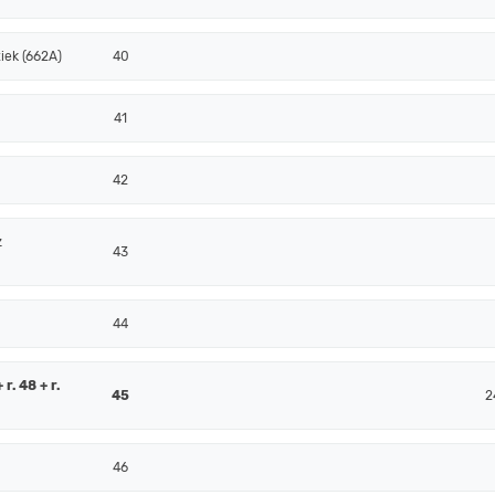
iek (662A)
40
41
42
z
43
44
r. 48 + r.
45
2
46