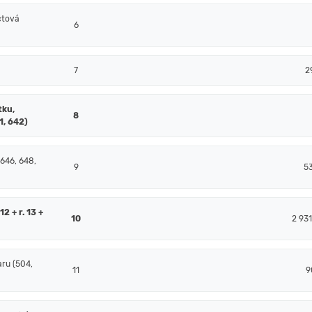
čtová
6
7
2
tku,
8
1, 642)
 646, 648,
9
5
2 + r. 13 +
10
2 93
ru (504,
11
9