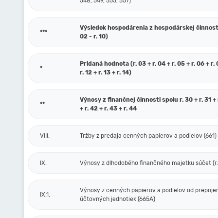
548, 549, 555, 557)
Výsledok hospodárenia z hospodárskej činnosti 
***
02 - r. 10)
Pridaná hodnota (r. 03 + r. 04 + r. 05 + r. 06 + r. 0
*
r. 12 + r. 13 + r. 14)
Výnosy z finančnej činnosti spolu r. 30 + r. 31 + r
**
+ r. 42 + r. 43 + r. 44
VIII.
Tržby z predaja cenných papierov a podielov (661)
IX.
Výnosy z dlhodobého finančného majetku súčet (r. 
Výnosy z cenných papierov a podielov od prepoje
IX.1.
účtovných jednotiek (665A)