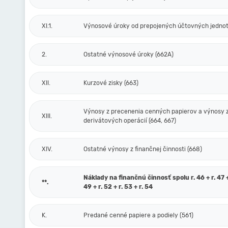
XI.1.
Výnosové úroky od prepojených účtovných jednot
2.
Ostatné výnosové úroky (662A)
XII.
Kurzové zisky (663)
Výnosy z precenenia cenných papierov a výnosy 
XIII.
derivátových operácií (664, 667)
XIV.
Ostatné výnosy z finančnej činnosti (668)
Náklady na finančnú činnosť spolu r. 46 + r. 47 + 
**.
49 + r. 52 + r. 53 + r. 54
K.
Predané cenné papiere a podiely (561)