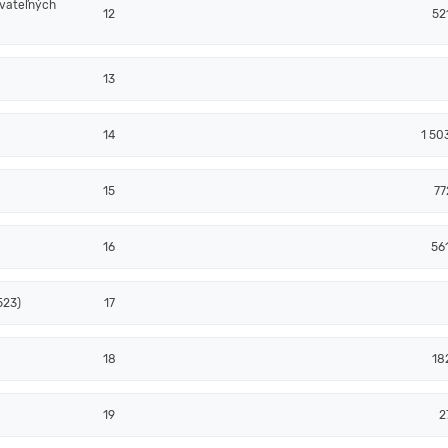
ovateľných
12
52
13
14
1 50
15
77
16
56
523)
17
18
18
19
2