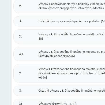
Výnosy z cenných papierov a podielov v podielove
2.
okrem výnosov prepojených účtovných jednotiek 
3.
Ostatné výnosy z cenných papierov a podielov (6
Výnosy z krátkodobého finančného majetku súčet (r
X.
38)
Výnosy z krátkodobého finančného majetku od pr
X.1.
účtovných jednotiek (666A)
Výnosy z krátkodobého finančného majetku v podi
2.
účasti okrem výnosov prepojených účtovných jed
(666A)
3.
Ostatné výnosy z krátkodobého finančného majet
XI.
Výnosové úroky (r. 40 + r. 41)