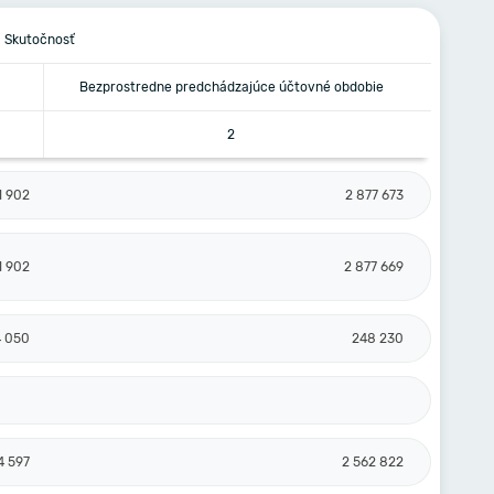
Skutočnosť
Bezprostredne predchádzajúce účtovné obdobie
2
1 902
2 877 673
1 902
2 877 669
4 050
248 230
4 597
2 562 822