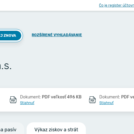
Čo je register účtov
ROZŠÍRENÉ VYHĽADÁVANIE
J ZNOVA
.s.
Dokument:
PDF veľkosť 496 KB
Dokument:
PDF v
Stiahnuť
Stiahnuť
na pasív
Výkaz ziskov a strát