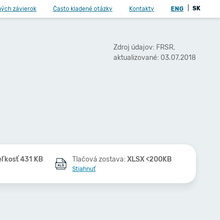
|
SK
ných závierok
Často kladené otázky
Kontakty
ENG
Zdroj údajov: FRSR,
aktualizované: 03.07.2018
eľkosť 431 KB
Tlačová zostava:
XLSX <200KB
Stiahnuť