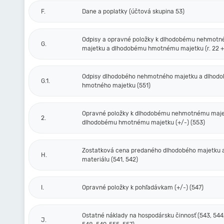
F.
Dane a poplatky (účtová skupina 53)
Odpisy a opravné položky k dlhodobému nehmot
G.
majetku a dlhodobému hmotnému majetku (r. 22 + 
Odpisy dlhodobého nehmotného majetku a dlhod
G.1.
hmotného majetku (551)
Opravné položky k dlhodobému nehmotnému maje
2.
dlhodobému hmotnému majetku (+/-) (553)
Zostatková cena predaného dlhodobého majetku 
H.
materiálu (541, 542)
I.
Opravné položky k pohľadávkam (+/-) (547)
Ostatné náklady na hospodársku činnosť (543, 544,
J.