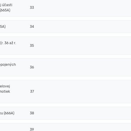
j účasti
33
(665A)
65A)
34
. 36 až r.
35
epojených
36
elovej
notiek
37
ku (666A)
38
39