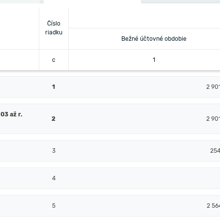
Číslo
riadku
Bežné účtovné obdobie
c
1
1
2 90
03 až r.
2
2 90
3
25
4
5
2 56