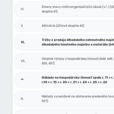
Zmeny stavu vnútroorganizačných zásob (+/-) (ú
IV.
skupina 61)
V.
Aktivácia (účtová skupina 62)
Tržby z predaja dlhodobého nehmotného maje
VI.
dlhodobého hmotného majetku a materiálu (64
Ostatné výnosy z hospodárskej činnosti (644, 645,
VII.
655, 657)
Náklady na hospodársku činnosť spolu r. 11 + r. 1
**
r.14 + r. 15 + r. 20 + r. 21 + r. 24 + r. 25 + r. 26
Náklady vynaložené na obstaranie predaného tova
A.
507)