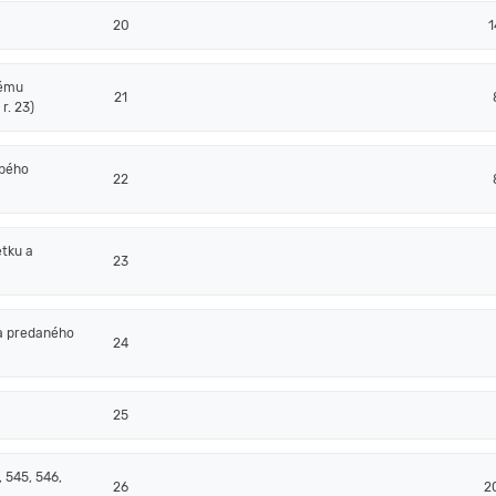
20
1
nému
21
r. 23)
obého
22
tku a
23
a predaného
24
25
 545, 546,
26
2