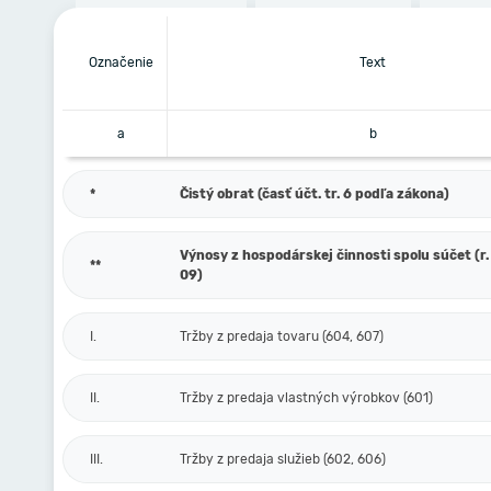
Označenie
Text
a
b
*
Čistý obrat (časť účt. tr. 6 podľa zákona)
Výnosy z hospodárskej činnosti spolu súčet (r. 
**
09)
I.
Tržby z predaja tovaru (604, 607)
II.
Tržby z predaja vlastných výrobkov (601)
III.
Tržby z predaja služieb (602, 606)