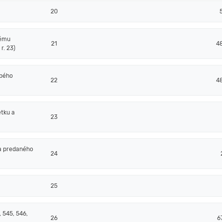
20
nému
21
4
r. 23)
obého
22
4
tku a
23
a predaného
24
25
 545, 546,
26
6