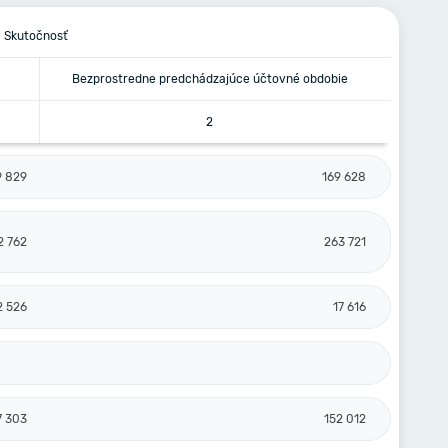
Skutočnosť
Bezprostredne predchádzajúce účtovné obdobie
2
9 829
169 628
2 762
263 721
2 526
17 616
7 303
152 012