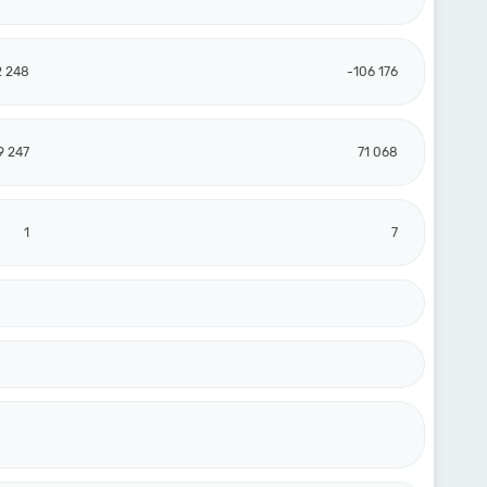
2 248
-106 176
9 247
71 068
1
7