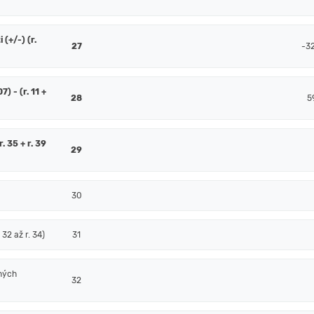
(+/-) (r.
27
-3
7) - (r. 11 +
28
5
. 35 + r. 39
29
30
32 až r. 34)
31
ných
32