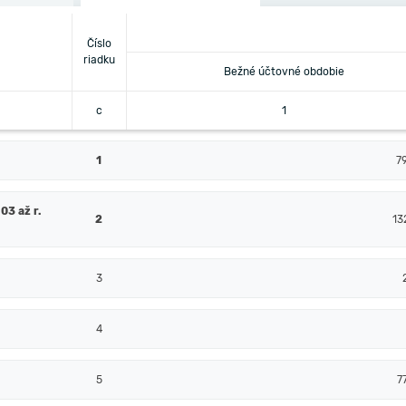
Číslo
riadku
Bežné účtovné obdobie
c
1
1
7
03 až r.
2
13
3
4
5
7