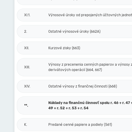
XI.1.
Výnosové úroky od prepojených účtovných jednot
2.
Ostatné výnosové úroky (662A)
XII.
Kurzové zisky (663)
Výnosy z precenenia cenných papierov a výnosy 
XIII.
derivátových operácií (664, 667)
XIV.
Ostatné výnosy z finančnej činnosti (668)
Náklady na finančnú činnosť spolu r. 46 + r. 47 + 
**.
49 + r. 52 + r. 53 + r. 54
K.
Predané cenné papiere a podiely (561)