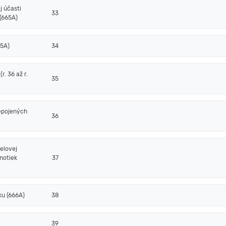
j účasti
33
(665A)
65A)
34
. 36 až r.
35
epojených
36
elovej
notiek
37
ku (666A)
38
39