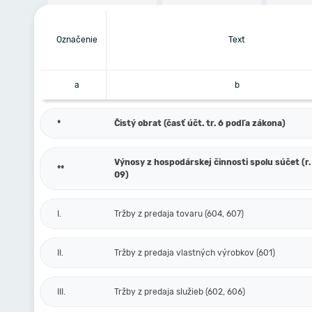
Označenie
Text
a
b
*
Čistý obrat (časť účt. tr. 6 podľa zákona)
Výnosy z hospodárskej činnosti spolu súčet (r. 
**
09)
I.
Tržby z predaja tovaru (604, 607)
II.
Tržby z predaja vlastných výrobkov (601)
III.
Tržby z predaja služieb (602, 606)