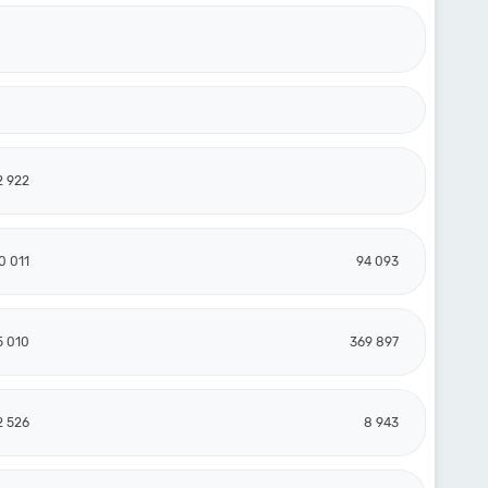
2 922
0 011
94 093
5 010
369 897
2 526
8 943