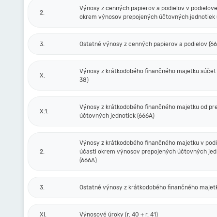
Výnosy z cenných papierov a podielov v podielove
2.
okrem výnosov prepojených účtovných jednotiek 
3.
Ostatné výnosy z cenných papierov a podielov (6
Výnosy z krátkodobého finančného majetku súčet (r
X.
38)
Výnosy z krátkodobého finančného majetku od pr
X.1.
účtovných jednotiek (666A)
Výnosy z krátkodobého finančného majetku v podi
2.
účasti okrem výnosov prepojených účtovných jed
(666A)
3.
Ostatné výnosy z krátkodobého finančného majet
XI.
Výnosové úroky (r. 40 + r. 41)