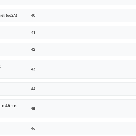
iek (662A)
40
41
42
z
43
44
r. 48 + r.
45
46