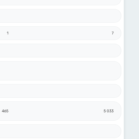
1
7
465
5 033