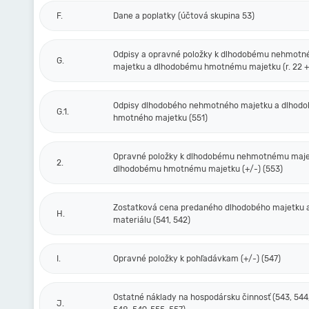
F.
Dane a poplatky (účtová skupina 53)
Odpisy a opravné položky k dlhodobému nehmot
G.
majetku a dlhodobému hmotnému majetku (r. 22 + 
Odpisy dlhodobého nehmotného majetku a dlhod
G.1.
hmotného majetku (551)
Opravné položky k dlhodobému nehmotnému maje
2.
dlhodobému hmotnému majetku (+/-) (553)
Zostatková cena predaného dlhodobého majetku 
H.
materiálu (541, 542)
I.
Opravné položky k pohľadávkam (+/-) (547)
Ostatné náklady na hospodársku činnosť (543, 544,
J.