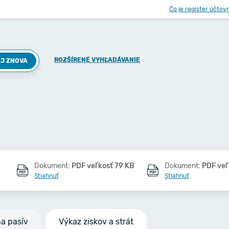
Čo je register účtov
ROZŠÍRENÉ VYHĽADÁVANIE
J ZNOVA
Dokument:
PDF veľkosť 79 KB
Dokument:
PDF veľ
Stiahnuť
Stiahnuť
na pasív
Výkaz ziskov a strát