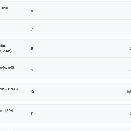
čtová
6
7
tku,
8
1, 642)
 646, 648,
9
5
2 + r. 13 +
10
16
ru (504,
11