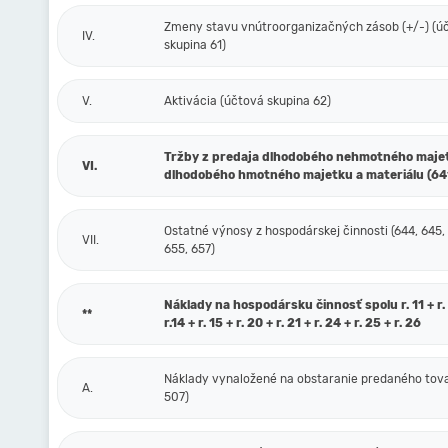
Zmeny stavu vnútroorganizačných zásob (+/-) (ú
IV.
skupina 61)
V.
Aktivácia (účtová skupina 62)
Tržby z predaja dlhodobého nehmotného maje
VI.
dlhodobého hmotného majetku a materiálu (64
Ostatné výnosy z hospodárskej činnosti (644, 645,
VII.
655, 657)
Náklady na hospodársku činnosť spolu r. 11 + r. 1
**
r.14 + r. 15 + r. 20 + r. 21 + r. 24 + r. 25 + r. 26
Náklady vynaložené na obstaranie predaného tova
A.
507)