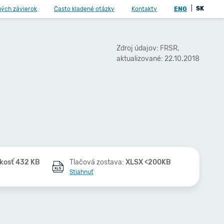
|
SK
ných závierok
Často kladené otázky
Kontakty
ENG
Zdroj údajov: FRSR,
aktualizované: 22.10.2018
kosť 432 KB
Tlačová zostava:
XLSX <200KB
Stiahnuť