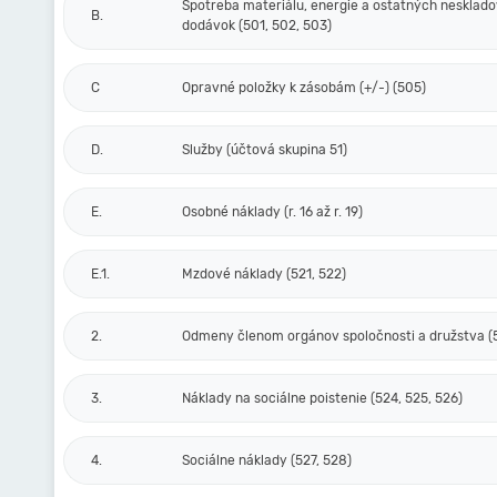
Spotreba materiálu, energie a ostatných nesklad
B.
dodávok (501, 502, 503)
C
Opravné položky k zásobám (+/-) (505)
D.
Služby (účtová skupina 51)
E.
Osobné náklady (r. 16 až r. 19)
E.1.
Mzdové náklady (521, 522)
2.
Odmeny členom orgánov spoločnosti a družstva (
3.
Náklady na sociálne poistenie (524, 525, 526)
4.
Sociálne náklady (527, 528)