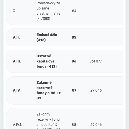
Pohľadávky za
upísané
3.
84
vlastné imanie
(/-/353)
Emisné ážio
A.II.
85
(412)
Ostatné
A.III.
kapitálové
86
761 077
761
fondy (413)
Zákonné
rezervné
A.IV.
87
29 046
29
fondy r. 88 + r.
89
Zákonný
rezervný fond
A.IV.1.
a nedeliteľný
88
29 046
29