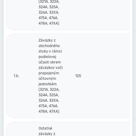
(321A, 322A,
324A, 325A,
326A, 32XA,
475A, 476A,
478A, 47XA)
Záväzky z
obchodného
styku v rámci
podielovej
účasti okrem
záväzkov voči
prepojeným
1.b.
125
účtovným
jednotkám
(321A, 322A,
324A, 325A,
326A, 32XA,
475A, 476A,
478A, 47XA)
Ostatné
záväzky z