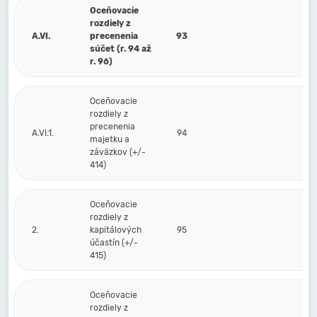
Oceňovacie
rozdiely z
A.VI.
precenenia
93
súčet (r. 94 až
r. 96)
Oceňovacie
rozdiely z
precenenia
A.VI.1.
94
majetku a
záväzkov (+/-
414)
Oceňovacie
rozdiely z
2.
kapitálových
95
účastín (+/-
415)
Oceňovacie
rozdiely z