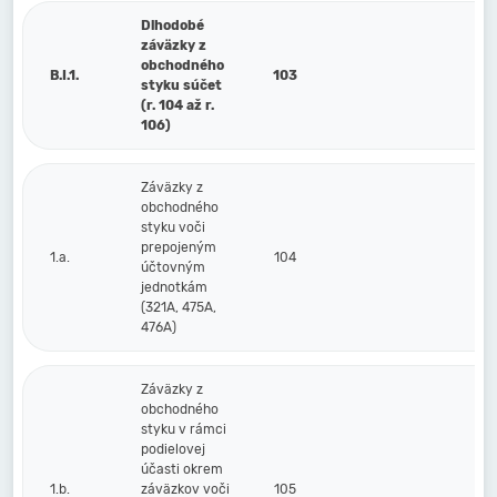
Dlhodobé
záväzky z
obchodného
B.I.1.
103
styku súčet
(r. 104 až r.
106)
Záväzky z
obchodného
styku voči
prepojeným
1.a.
104
účtovným
jednotkám
(321A, 475A,
476A)
Záväzky z
obchodného
styku v rámci
podielovej
účasti okrem
1.b.
záväzkov voči
105