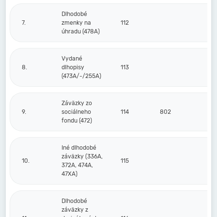
Dlhodobé
7.
zmenky na
112
úhradu (478A)
Vydané
8.
dlhopisy
113
(473A/-/255A)
Záväzky zo
9.
sociálneho
114
802
fondu (472)
Iné dlhodobé
záväzky (336A,
10.
115
372A, 474A,
47XA)
Dlhodobé
záväzky z