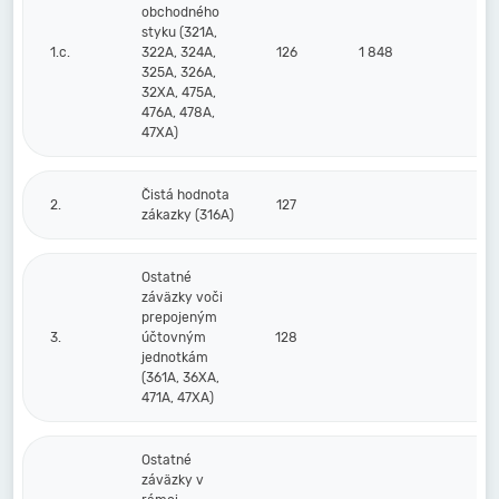
obchodného
styku (321A,
1.c.
322A, 324A,
126
1 848
27
325A, 326A,
32XA, 475A,
476A, 478A,
47XA)
Čistá hodnota
2.
127
zákazky (316A)
Ostatné
záväzky voči
prepojeným
3.
účtovným
128
jednotkám
(361A, 36XA,
471A, 47XA)
Ostatné
záväzky v