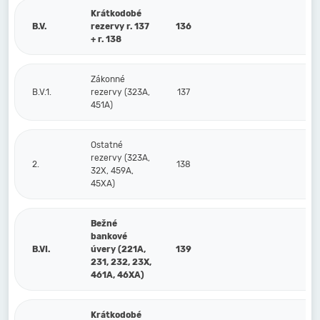
Krátkodobé
B.V.
rezervy r. 137
136
1
+ r. 138
Zákonné
B.V.1.
rezervy (323A,
137
1
451A)
Ostatné
rezervy (323A,
2.
138
32X, 459A,
45XA)
Bežné
bankové
B.VI.
úvery (221A,
139
231, 232, 23X,
461A, 46XA)
Krátkodobé