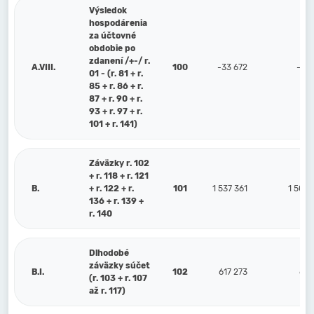
Výsledok
hospodárenia
za účtovné
obdobie po
zdanení /+-/ r.
A.VIII.
100
-33 672
-161
01 - (r. 81 + r.
85 + r. 86 + r.
87 + r. 90 + r.
93 + r. 97 + r.
101 + r. 141)
Záväzky r. 102
+ r. 118 + r. 121
B.
+ r. 122 + r.
101
1 537 361
1 500
136 + r. 139 +
r. 140
Dlhodobé
záväzky súčet
B.I.
102
617 273
617
(r. 103 + r. 107
až r. 117)