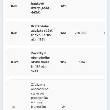
bankové
B.III
121
úvery (461A,
46XA)
Krátkodobé
záväzky súčet
B.IV.
122
920 088
879
(r. 123 + r. 127
až r. 135)
Záväzky z
obchodného
B.IV.1.
styku súčet
123
1 848
27
(r. 124 až r.
126)
Záväzky z
obchodného
styku voči
prepojeným
účtovným
1.a.
jednotkám
124