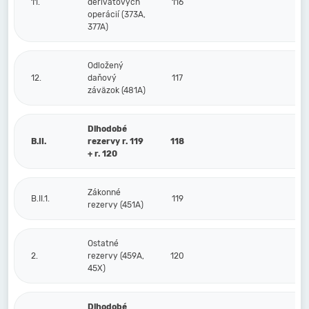
11.
derivátových
116
operácií (373A,
377A)
Odložený
12.
daňový
117
záväzok (481A)
Dlhodobé
B.II.
rezervy r. 119
118
+ r. 120
Zákonné
B.II.1.
119
rezervy (451A)
Ostatné
2.
rezervy (459A,
120
45X)
Dlhodobé