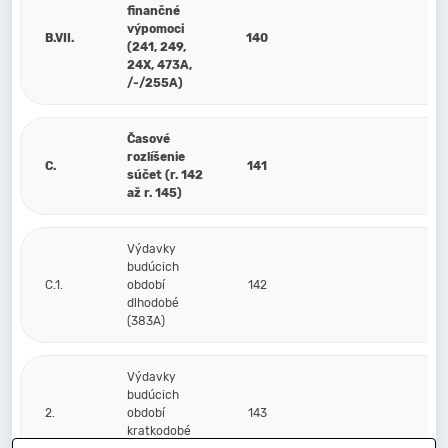
finančné
výpomoci
B.VII.
140
2
(241, 249,
24X, 473A,
/-/255A)
Časové
rozlíšenie
C.
141
5
súčet (r. 142
až r. 145)
Výdavky
budúcich
C.1.
období
142
dlhodobé
(383A)
Výdavky
budúcich
2.
období
143
kratkodobé