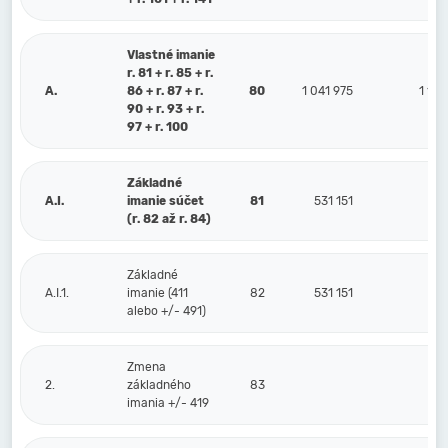
Vlastné imanie
r. 81 + r. 85 + r.
A.
86 + r. 87 + r.
80
1 041 975
1 118
90 + r. 93 + r.
97 + r. 100
Základné
A.I.
imanie súčet
81
531 151
531
(r. 82 až r. 84)
Základné
A.I.1.
imanie (411
82
531 151
531
alebo +/- 491)
Zmena
2.
základného
83
imania +/- 419