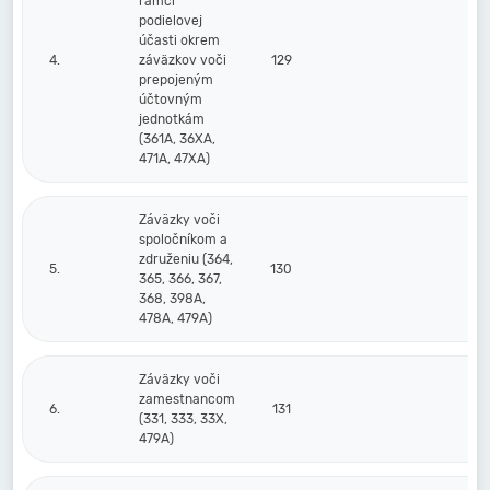
rámci
podielovej
účasti okrem
4.
záväzkov voči
129
prepojeným
účtovným
jednotkám
(361A, 36XA,
471A, 47XA)
Záväzky voči
spoločníkom a
združeniu (364,
5.
130
365, 366, 367,
368, 398A,
478A, 479A)
Záväzky voči
zamestnancom
6.
131
4
(331, 333, 33X,
479A)