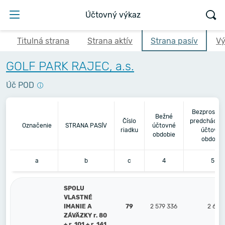
Účtovný výkaz
Titulná strana
Strana aktív
Strana pasív
Vý
GOLF PARK RAJEC, a.s.
Úč POD
Bezprostre
Bežné
Číslo
predchádza
Označenie
STRANA PASÍV
účtovné
riadku
účtovné
obdobie
obdobie
a
b
c
4
5
SPOLU
VLASTNÉ
IMANIE A
79
2 579 336
2 624
ZÁVÄZKY r. 80
+ r. 101 + r. 141