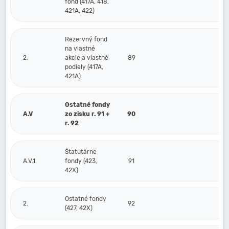
fond (417A, 418,
421A, 422)
Rezervný fond
na vlastné
2.
akcie a vlastné
89
podiely (417A,
421A)
Ostatné fondy
A.V
zo zisku r. 91 +
90
r. 92
Štatutárne
A.V.1.
fondy (423,
91
42X)
Ostatné fondy
2.
92
(427, 42X)