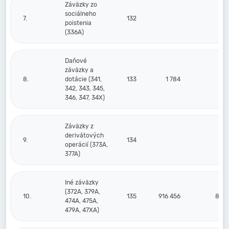
Záväzky zo
sociálneho
7.
132
2
poistenia
(336A)
Daňové
záväzky a
8.
dotácie (341,
133
1 784
2
342, 343, 345,
346, 347, 34X)
Záväzky z
derivátových
9.
134
operácií (373A,
377A)
Iné záväzky
(372A, 379A,
10.
135
916 456
842 
474A, 475A,
479A, 47XA)