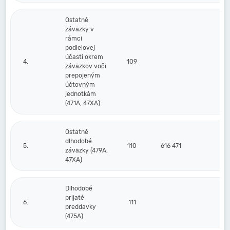
Ostatné
záväzky v
rámci
podielovej
účasti okrem
4.
109
záväzkov voči
prepojeným
účtovným
jednotkám
(471A, 47XA)
Ostatné
dlhodobé
5.
110
616 471
616
záväzky (479A,
47XA)
Dlhodobé
prijaté
6.
111
preddavky
(475A)