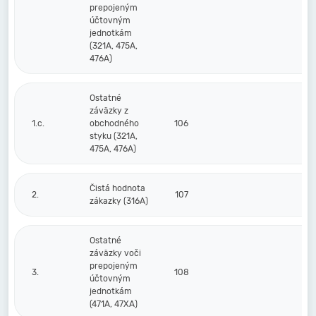
prepojeným
účtovným
jednotkám
(321A, 475A,
476A)
Ostatné
záväzky z
1.c.
obchodného
106
styku (321A,
475A, 476A)
Čistá hodnota
2.
107
zákazky (316A)
Ostatné
záväzky voči
prepojeným
3.
108
účtovným
jednotkám
(471A, 47XA)