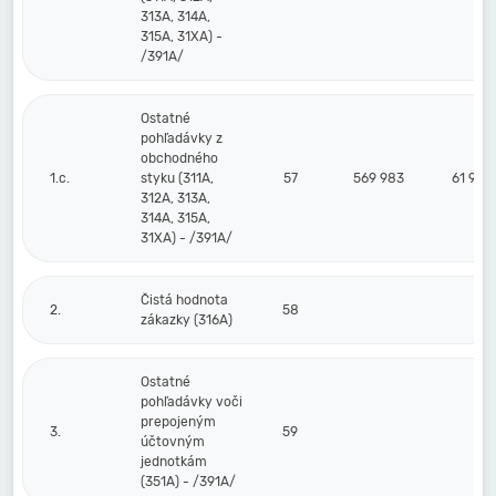
313A, 314A,
315A, 31XA) -
/391A/
Ostatné
pohľadávky z
obchodného
1.c.
styku (311A,
57
569 983
61 975
312A, 313A,
314A, 315A,
31XA) - /391A/
Čistá hodnota
2.
58
zákazky (316A)
Ostatné
pohľadávky voči
prepojeným
3.
59
účtovným
jednotkám
(351A) - /391A/