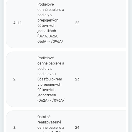
Podielové
cenné papiere a
podiely v
prepojených
A.III.1.
22
účtovných
jednotkách
(061A, 062A,
063A) - /096A/
Podielové
cenné papiere a
podiely s
podielovou
2.
účasťou okrem
23
v prepojených
účtovných
jednotkách
(062A) - /096A/
Ostatné
realizovateľné
3.
cenné papiere a
24