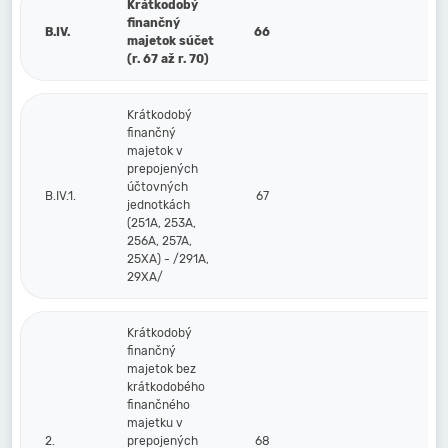
Krátkodobý
finančný
B.IV.
66
majetok súčet
(r. 67 až r. 70)
Krátkodobý
finančný
majetok v
prepojených
účtovných
B.IV.1.
67
jednotkách
(251A, 253A,
256A, 257A,
25XA) - /291A,
29XA/
Krátkodobý
finančný
majetok bez
krátkodobého
finančného
majetku v
2.
prepojených
68