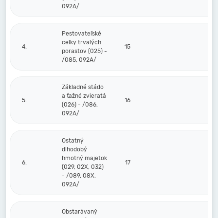
092A/
Pestovateľské
celky trvalých
4.
15
porastov (025) -
/085, 092A/
Základné stádo
a ťažné zvieratá
5.
16
(026) - /086,
092A/
Ostatný
dlhodobý
hmotný majetok
6.
17
(029, 02X, 032)
- /089, 08X,
092A/
Obstarávaný