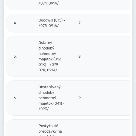
/074, 091A/
Goodwill (015) -
4.
7
/075, 091A/
Ostatný
dlhodobý
nehmotný
5.
8
majetok (019,
01X) - /079,
07X, 091A/
Obstarávaný
dlhodobý
6.
nehmotný
9
majetok (041) -
/093/
Poskytnuté
preddavky na