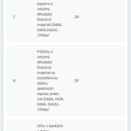
papiere a
ostatný
dlhodobý
7.
28
finančný
majetok (065A,
069A,06XA) -
/096A/
Pôžičky a
ostatný
dlhodobý
finančný
majetok so
zostatkovou
8.
29
dobou
splatnosti
najviac jeden
rok (066A, 067A,
069A, 06XA) -
/096A/
Účty v bankách