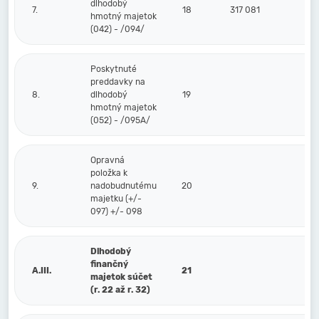
dlhodobý
7.
18
317 081
hmotný majetok
(042) - /094/
Poskytnuté
preddavky na
8.
dlhodobý
19
hmotný majetok
(052) - /095A/
Opravná
položka k
9.
nadobudnutému
20
majetku (+/-
097) +/- 098
Dlhodobý
finančný
A.III.
21
majetok súčet
(r. 22 až r. 32)