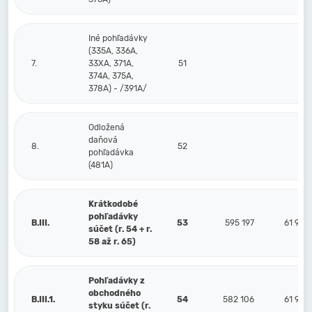
Iné pohľadávky
(335A, 336A,
7.
33XA, 371A,
51
374A, 375A,
378A) - /391A/
Odložená
daňová
8.
52
pohľadávka
(481A)
Krátkodobé
pohľadávky
B.III.
53
595 197
61 975
súčet (r. 54 + r.
58 až r. 65)
Pohľadávky z
obchodného
B.III.1.
54
582 106
61 975
styku súčet (r.