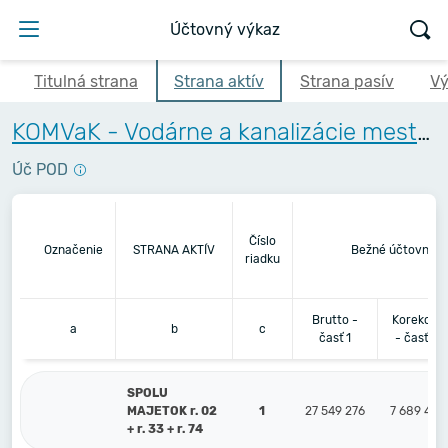
Účtovný výkaz
Titulná strana
Strana aktív
Strana pasív
Vý
KOMVaK - Vodárne a kanalizácie mesta Komárna, a.s.
Úč POD
Číslo
Označenie
STRANA AKTÍV
Bežné účtovné o
riadku
Brutto -
Korekcia
a
b
c
časť 1
- časť 2
SPOLU
MAJETOK r. 02
1
27 549 276
7 689 413
+ r. 33 + r. 74