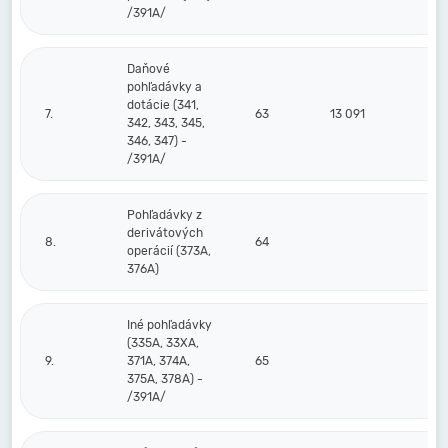
/391A/
Daňové
pohľadávky a
dotácie (341,
7.
63
13 091
342, 343, 345,
346, 347) -
/391A/
Pohľadávky z
derivátových
8.
64
operácií (373A,
376A)
Iné pohľadávky
(335A, 33XA,
9.
371A, 374A,
65
375A, 378A) -
/391A/