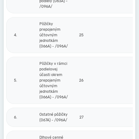
podiely (063A) -
/096A/
Pôžičky
prepojeným
4.
účtovným
25
jednotkám
(066A) - /096A/
Pôžičky v rámci
podielovej
účasti okrem
5.
prepojeným
26
účtovným
jednotkám
(066A) - /096A/
Ostatné pôžičky
6.
27
(067A) - /096A/
Dlhové cenné