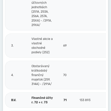
účtovných
jednotkách
(251A, 253A,
256A, 257A,
25XA) - /291A,
29XA/
Vlastné akcie a
vlastné
3.
69
obchodné
podiely (252)
Obstarávaný
krátkodobý
4.
finančný
70
majetok (259,
314A) - /291A/
Finančné účty
B.V.
71
133 893
r. 72 + r. 73