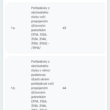
Pohľadávky z
obchodného
styku voči
prepojeným
účtovným
1.a.
43
jednotkám
(311A, 312A,
313A, 314A,
315A, 31XA) -
/391A/
Pohľadávky z
obchodného
styku v rámci
podielovej
účasti okrem
pohľadávok voči
1.b.
prepojeným
44
účtovným
jednotkám
(311A, 312A,
313A, 314A,