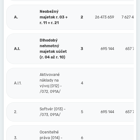
Neobežný
A.
majetok r. 03 +
2
26 473 659
7 627 438
r. 11 + r. 21
Dlhodobý
nehmotný
A.I.
3
695 144
657 737
majetok súčet
(r. 04 až r. 10)
Aktivované
náklady na
A.I.1.
4
vývoj (012) -
/072, 091A/
Softvér (013) -
2.
5
695 144
657 737
/073, 091A/
Oceniteľné
3.
práva (014) -
6