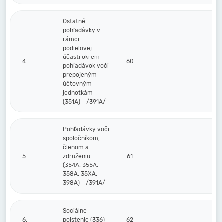
Ostatné
pohľadávky v
rámci
podielovej
účasti okrem
4.
60
pohľadávok voči
prepojeným
účtovným
jednotkám
(351A) - /391A/
Pohľadávky voči
spoločníkom,
členom a
5.
združeniu
61
(354A, 355A,
358A, 35XA,
398A) - /391A/
Sociálne
6.
poistenie (336) -
62