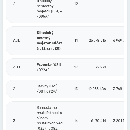
dlhodobý
7.
10
nehmotný
majetok (051) -
/095A/
Dlhodobý
hmotný
A.II.
11
25 778 515
6 969 701
majetok súčet
(r. 12 až r. 20)
Pozemky (031) -
A.II.1.
12
35 534
/092A/
Stavby (021) -
2.
13
19 255 486
3 768 125
/081, 092A/
Samostatné
hnuteľné veci a
súbory
3.
14
6 170 414
3 201 576
hnuteľných vecí
(022) - /082,