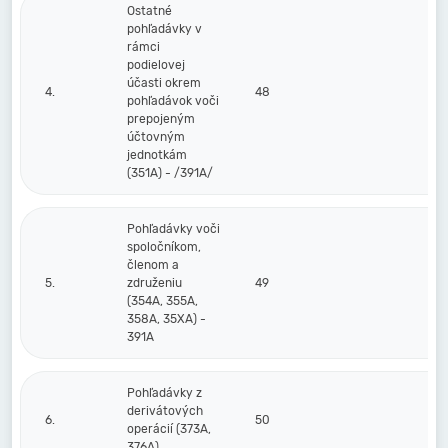
Ostatné
pohľadávky v
rámci
podielovej
účasti okrem
4.
48
pohľadávok voči
prepojeným
účtovným
jednotkám
(351A) - /391A/
Pohľadávky voči
spoločníkom,
členom a
5.
združeniu
49
(354A, 355A,
358A, 35XA) -
391A
Pohľadávky z
derivátových
6.
50
operácií (373A,
376A)