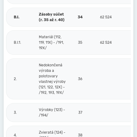
Zásoby súčet
B.I.
34
62 524
(r. 35 až r. 40)
Materiál (112,
B.I.1.
119, 11X) - /191,
35
62 524
19X/
Nedokončená
výroba a
polotovary
2.
36
vlastnej výroby
(121, 122, 12X) -
/192, 193, 19X/
Výrobky (123) -
3.
37
/194/
Zvieratá (124) -
4.
38