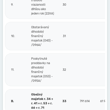
s dobou
9.
viazanosti
30
dlhšou ako
jeden rok (22XA)
Obstarávaný
dlhodobý
10.
finančný
31
majetok (043) -
/096A/
Poskytnuté
preddavky na
dlhodobý
11.
32
finančný
majetok (053) -
/095A/
Obežný
majetok r. 34 +
B.
33
791 614
61 975
r. 41 + r. 53 + r.
66 + r. 71