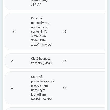
315A, 31XA) -
/391A/
Ostatné
pohľadávky z
obchodného
1.c.
styku (311A,
45
312A, 313A,
314A, 315A,
31XA) - /391A/
Čistá hodnota
2.
46
zákazky (316A)
Ostatné
pohľadávky voči
prepojeným
3.
47
účtovným
jednotkám
(351A) - /391A/