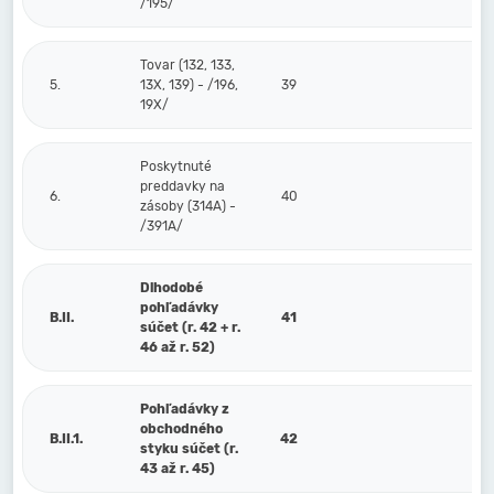
/195/
Tovar (132, 133,
5.
13X, 139) - /196,
39
19X/
Poskytnuté
preddavky na
6.
40
zásoby (314A) -
/391A/
Dlhodobé
pohľadávky
B.II.
41
súčet (r. 42 + r.
46 až r. 52)
Pohľadávky z
obchodného
B.II.1.
42
styku súčet (r.
43 až r. 45)