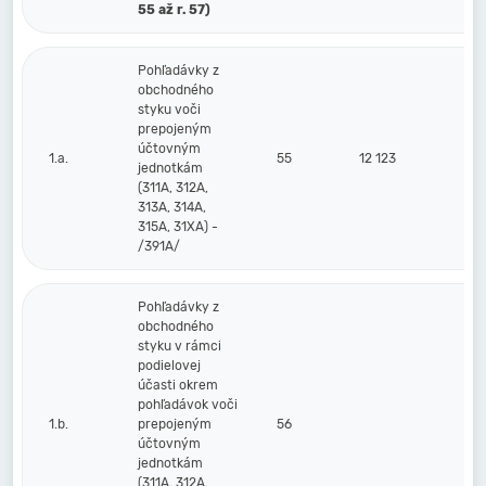
55 až r. 57)
Pohľadávky z
obchodného
styku voči
prepojeným
účtovným
1.a.
55
12 123
jednotkám
(311A, 312A,
313A, 314A,
315A, 31XA) -
/391A/
Pohľadávky z
obchodného
styku v rámci
podielovej
účasti okrem
pohľadávok voči
1.b.
prepojeným
56
účtovným
jednotkám
(311A, 312A,