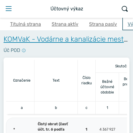
Účtovný výkaz
Titulná strana
Strana aktív
Strana pasív
Vý
KOMVaK - Vodárne a kanalizácie mesta Komárna, a.s.
Úč POD
Skutočnos
Číslo
Bezp
Označenie
Text
Bežné
riadku
predc
účtovné
ú
obdobie
o
a
b
c
1
Čistý obrat (časť
*
účt. tr. 6 podľa
1
4 367 927