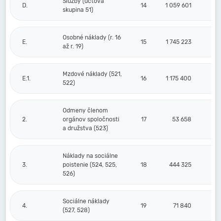
Služby (účtová
D.
14
1 059 601
skupina 51)
Osobné náklady (r. 16
E.
15
1 745 223
až r. 19)
Mzdové náklady (521,
E.1.
16
1 175 400
522)
Odmeny členom
2.
orgánov spoločnosti
17
53 658
a družstva (523)
Náklady na sociálne
3.
poistenie (524, 525,
18
444 325
526)
Sociálne náklady
4.
19
71 840
(527, 528)