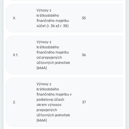
Výnosy z
krátkodobého
X.
35
finančného majetku
súčet (r. 36 až r. 38)
Výnosy z
krátkodobého
finančného majetku
X.1.
36
od prepojených
účtovných jednotiek
(666A)
Výnosy z
krátkodobého
finančného majetku v
podielovej účasti
2.
37
okrem výnosov
prepojených
účtovných jednotiek
(666A)