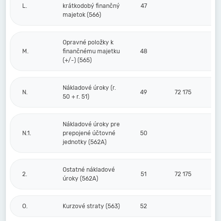
L.
krátkodobý finančný
47
majetok (566)
Opravné položky k
M.
finančnému majetku
48
(+/-) (565)
Nákladové úroky (r.
N.
49
72 175
50 + r. 51)
Nákladové úroky pre
N.1.
prepojené účtovné
50
jednotky (562A)
Ostatné nákladové
2.
51
72 175
úroky (562A)
O.
Kurzové straty (563)
52