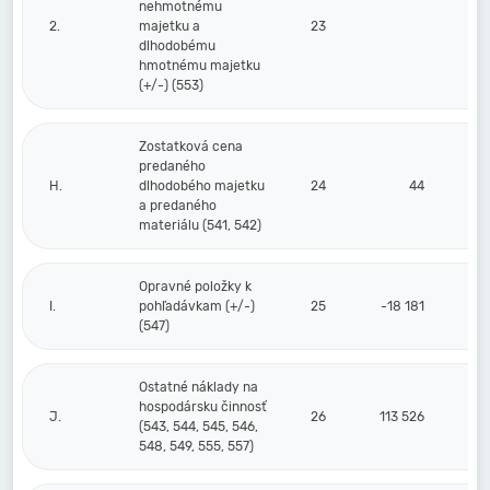
nehmotnému
2.
majetku a
23
dlhodobému
hmotnému majetku
(+/-) (553)
Zostatková cena
predaného
H.
dlhodobého majetku
24
44
a predaného
materiálu (541, 542)
Opravné položky k
I.
pohľadávkam (+/-)
25
-18 181
(547)
Ostatné náklady na
hospodársku činnosť
J.
26
113 526
(543, 544, 545, 546,
548, 549, 555, 557)