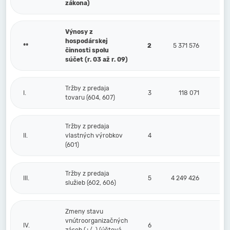
zákona)
Výnosy z
hospodárskej
**
2
5 371 576
činnosti spolu
súčet (r. 03 až r. 09)
Tržby z predaja
I.
3
118 071
tovaru (604, 607)
Tržby z predaja
II.
vlastných výrobkov
4
(601)
Tržby z predaja
III.
5
4 249 426
služieb (602, 606)
Zmeny stavu
vnútroorganizačných
IV.
6