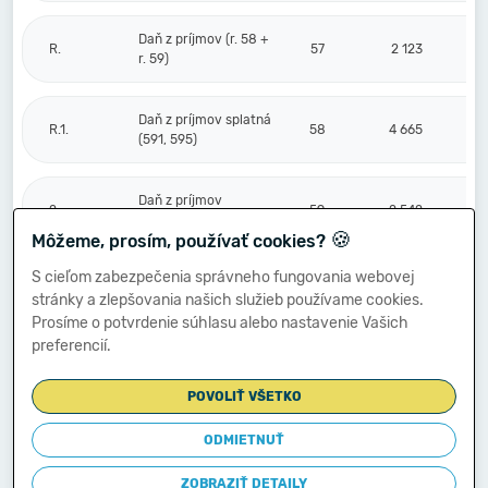
Daň z príjmov (r. 58 +
R.
57
2 123
r. 59)
Daň z príjmov splatná
R.1.
58
4 665
(591, 595)
Daň z príjmov
2.
59
-2 542
odložená (+/-) (592)
🍪
Môžeme, prosím, používať cookies?
S cieľom zabezpečenia správneho fungovania webovej
Prevod podielov na
stránky a zlepšovania našich služieb používame cookies.
výsledku
S.
hospodárenia
60
Prosíme o potvrdenie súhlasu alebo nastavenie Vašich
spoločníkom (+/-
preferencií.
596)
POVOLIŤ VŠETKO
Výsledok
hospodárenia za
ODMIETNUŤ
****
účtovné obdobie po
61
21 778
zdanení (+/-) (r. 56
ZOBRAZIŤ DETAILY