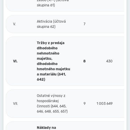
zásob (+/-) (účtová
skupina 61)
Aktivácia (účtová
V.
7
skupina 62)
Tržby z predaja
dlhodobého
nehmotného
majetku,
VI.
8
430
dlhodobého
hmotného majetku
a materiálu (641,
642)
Ostatné výnosy z
hospodárskej
VII.
9
1 003 649
činnosti (644, 645,
646, 648, 655, 657)
Náklady na