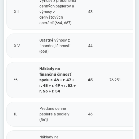
Výnosy z precenenia
cenných papierov a
XIII.
výnosy z
43
derivátových
operácií (664, 667)
Ostatné výnosy z
XIV.
finančnej činnosti
44
(668)
Náklady na
finančnú činnosť
**.
spolu r. 46 + r. 47 +
45
76 251
r. 48 + r. 49 + r. 52 +
r. 53 + r. 54
Predané cenné
K.
papiere a podiely
46
(561)
Náklady na