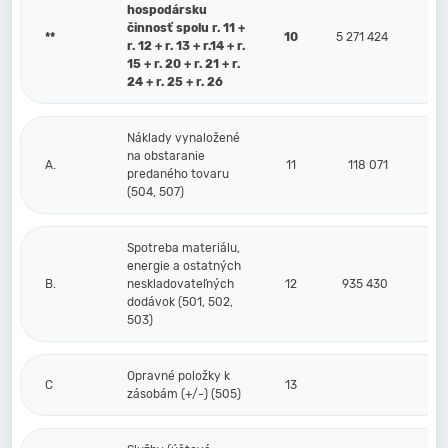
hospodársku
činnosť spolu r. 11 +
**
10
5 271 424
r. 12 + r. 13 + r.14 + r.
15 + r. 20 + r. 21 + r.
24 + r. 25 + r. 26
Náklady vynaložené
na obstaranie
A.
11
118 071
predaného tovaru
(504, 507)
Spotreba materiálu,
energie a ostatných
B.
neskladovateľných
12
935 430
dodávok (501, 502,
503)
Opravné položky k
C
13
zásobám (+/-) (505)