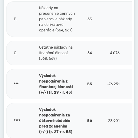
Náklady na
precenenie cenných
P.
papierov a náklady
53
na derivátové
operácie (564, 567)
Ostatné náklady na
Q.
finančnú činnosť
54
4 076
(568, 569)
Výsledok
hospodárenia z
***
55
-76 251
finančnej činnosti
(+/-) (r. 29 - r. 45)
Výsledok
hospodárenia za
****
účtovné obdobie
56
23 901
pred zdanením
(+/-) (r. 27 + r. 55)