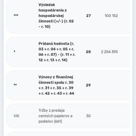
Výsledok
hospodárenia z
***
hospodárskej
27
100 152
činnosti (+/-) (r. 02
- r. 10)
Pridaná hodnota (r.
03 + r. 04 + r. 05 + r.
*
28
2 254 395
06 + r. 07) - (r. 11 + r.
12 + r. 13 + r. 14)
Výnosy z finančnej
činnosti spolu r. 30
**
29
+ r. 31 + r. 35 + r. 39
+ r. 42 + r. 43 + r. 44
Tržby z predaja
VIII.
cenných papierov a
30
podielov (661)