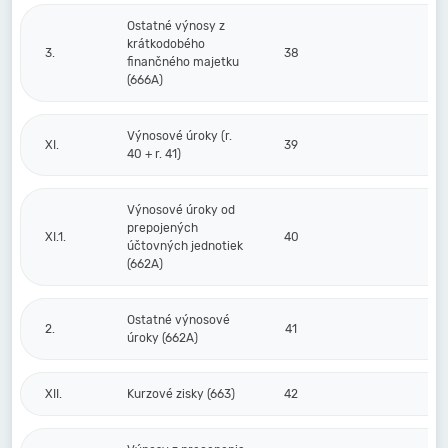
Ostatné výnosy z
krátkodobého
3.
38
finančného majetku
(666A)
Výnosové úroky (r.
XI.
39
40 + r. 41)
Výnosové úroky od
prepojených
XI.1.
40
účtovných jednotiek
(662A)
Ostatné výnosové
2.
41
úroky (662A)
XII.
Kurzové zisky (663)
42