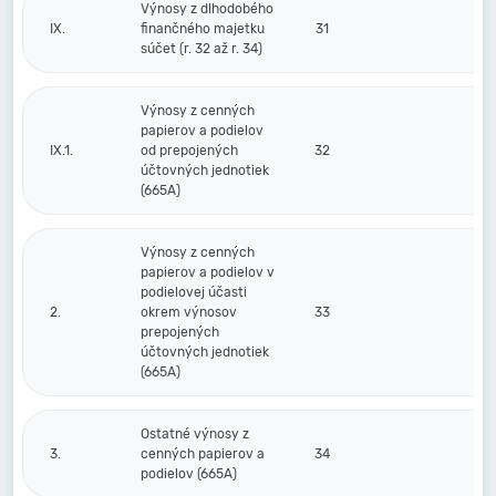
Výnosy z dlhodobého
IX.
finančného majetku
31
súčet (r. 32 až r. 34)
Výnosy z cenných
papierov a podielov
IX.1.
od prepojených
32
účtovných jednotiek
(665A)
Výnosy z cenných
papierov a podielov v
podielovej účasti
2.
okrem výnosov
33
prepojených
účtovných jednotiek
(665A)
Ostatné výnosy z
3.
cenných papierov a
34
podielov (665A)