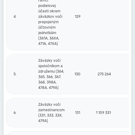
rámci
podielovej
účasti okrem
4.
záväzkov voči
129
prepojeným
účtovným
jednotkám
(361A, 36XA,
471A, 47XA)
Záväzky voči
spoločníkom a
združeniu (364,
5.
130
275 264
2
365, 366, 367,
368, 398A,
478A, 479A)
Záväzky voči
zamestnancom
6.
131
1 109 331
(331, 333, 33X,
479A)