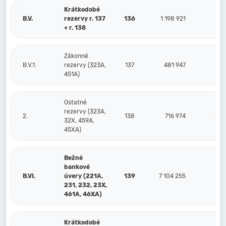
Krátkodobé
B.V.
rezervy r. 137
136
1 198 921
2 2
+ r. 138
Zákonné
B.V.1.
rezervy (323A,
137
481 947
4
451A)
Ostatné
rezervy (323A,
2.
138
716 974
1 8
32X, 459A,
45XA)
Bežné
bankové
B.VI.
úvery (221A,
139
7 104 255
8 5
231, 232, 23X,
461A, 46XA)
Krátkodobé