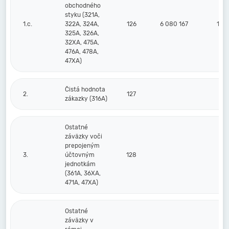
obchodného
styku (321A,
1.c.
322A, 324A,
126
6 080 167
10 4
325A, 326A,
32XA, 475A,
476A, 478A,
47XA)
Čistá hodnota
2.
127
zákazky (316A)
Ostatné
záväzky voči
prepojeným
3.
účtovným
128
jednotkám
(361A, 36XA,
471A, 47XA)
Ostatné
záväzky v