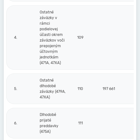
Ostatné
záväzky v
rámci
podielovej
účasti okrem
4.
109
záväzkov voči
prepojeným
účtovným
jednotkám
(471A, 47XA)
Ostatné
dlhodobé
5.
110
197 661
1
záväzky (479A,
47XA)
Dlhodobé
prijaté
6.
111
preddavky
(475A)