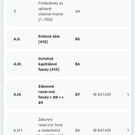
Pohľadávky za
upísané
3.
84
vlastné imanie
(/-/353)
Emisné ážio
A.II.
85
(412)
Ostatné
A.III.
kapitálové
86
fondy (413)
Zákonné
rezervné
A.IV.
87
18 831 639
18 7
fondy r. 88 + r.
89
Zákonný
rezervný fond
A.IV.1.
a nedeliteľný
88
18 831 639
18 7