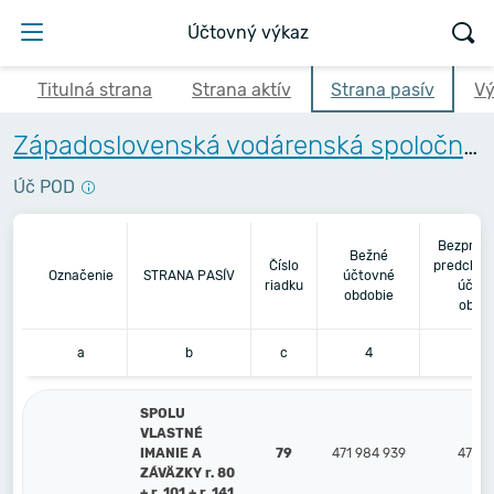
Účtovný výkaz
Titulná strana
Strana aktív
Strana pasív
Vý
Západoslovenská vodárenská spoločnosť, a.s.
Úč POD
Bezpros
Bežné
Číslo
predchád
Označenie
STRANA PASÍV
účtovné
riadku
účto
obdobie
obdo
a
b
c
4
5
SPOLU
VLASTNÉ
IMANIE A
79
471 984 939
477 6
ZÁVÄZKY r. 80
+ r. 101 + r. 141