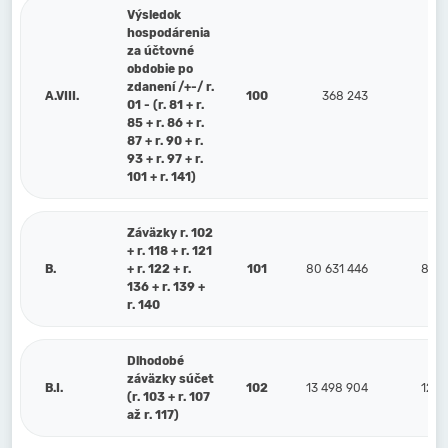
Výsledok
hospodárenia
za účtovné
obdobie po
zdanení /+-/ r.
A.VIII.
100
368 243
1 0
01 - (r. 81 + r.
85 + r. 86 + r.
87 + r. 90 + r.
93 + r. 97 + r.
101 + r. 141)
Záväzky r. 102
+ r. 118 + r. 121
B.
+ r. 122 + r.
101
80 631 446
85 3
136 + r. 139 +
r. 140
Dlhodobé
záväzky súčet
B.I.
102
13 498 904
12 8
(r. 103 + r. 107
až r. 117)