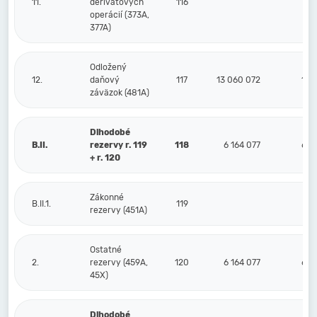
11.
derivátových
116
operácií (373A,
377A)
Odložený
12.
daňový
117
13 060 072
12 
záväzok (481A)
Dlhodobé
B.II.
rezervy r. 119
118
6 164 077
6 0
+ r. 120
Zákonné
B.II.1.
119
rezervy (451A)
Ostatné
2.
rezervy (459A,
120
6 164 077
6 0
45X)
Dlhodobé