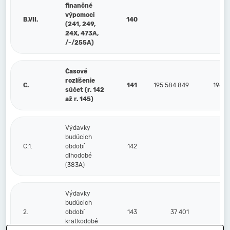
finančné
výpomoci
B.VII.
140
(241, 249,
24X, 473A,
/-/255A)
Časové
rozlíšenie
C.
141
195 584 849
196 8
súčet (r. 142
až r. 145)
Výdavky
budúcich
C.1.
období
142
dlhodobé
(383A)
Výdavky
budúcich
2.
období
143
37 401
kratkodobé