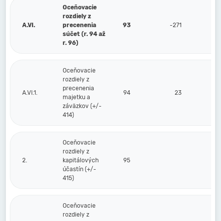
Oceňovacie
rozdiely z
A.VI.
precenenia
93
-271
súčet (r. 94 až
r. 96)
Oceňovacie
rozdiely z
precenenia
A.VI.1.
94
23
majetku a
záväzkov (+/-
414)
Oceňovacie
rozdiely z
2.
kapitálových
95
účastín (+/-
415)
Oceňovacie
rozdiely z