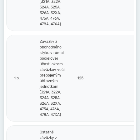
(321A, 322A,
324A, 325A,
326A, 32XA,
475A, 476A,
478A, 47XA)
Záväzky z
obchodného
styku v rámci
podielovej
účasti okrem
záväzkov voči
prepojeným
1.b.
125
účtovným
jednotkám
(321A, 322A,
324A, 325A,
326A, 32XA,
475A, 476A,
478A, 47XA)
Ostatné
záväzky z