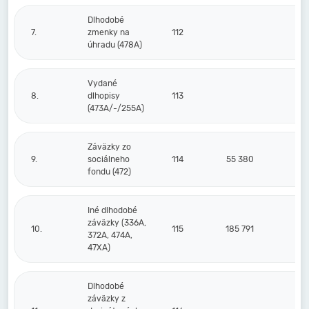
Dlhodobé
7.
zmenky na
112
úhradu (478A)
Vydané
8.
dlhopisy
113
(473A/-/255A)
Záväzky zo
9.
sociálneho
114
55 380
fondu (472)
Iné dlhodobé
záväzky (336A,
10.
115
185 791
372A, 474A,
47XA)
Dlhodobé
záväzky z