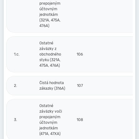
prepojeným
účtovným
jednotkám
(321A, 475A,
476A)
Ostatné
záväzky z
1.c.
obchodného
106
styku (321A,
475A, 476A)
Čistá hodnota
2.
107
zákazky (316A)
Ostatné
záväzky voči
prepojeným
3.
108
účtovným
jednotkám
(471A, 47XA)