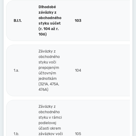
Dlhodobé
záväzky z
obchodného
B.I.1.
103
styku súčet
(r. 104 až r.
106)
Záväzky z
obchodného
styku voči
prepojeným
1.a.
104
účtovným
jednotkám
(321A, 475A,
476A)
Záväzky z
obchodného
styku v rámci
podielovej
účasti okrem
1.b.
záväzkov voči
105