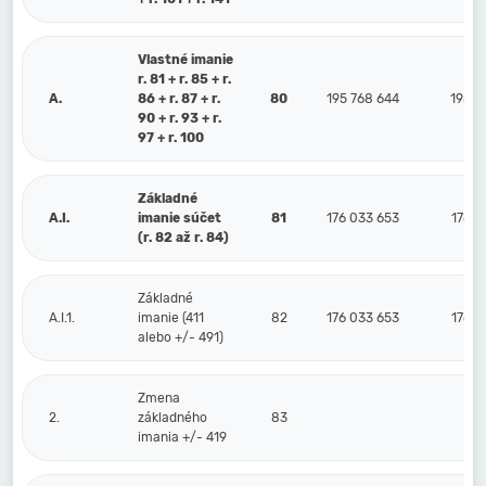
Vlastné imanie
r. 81 + r. 85 + r.
A.
86 + r. 87 + r.
80
195 768 644
195 4
90 + r. 93 + r.
97 + r. 100
Základné
A.I.
imanie súčet
81
176 033 653
176 0
(r. 82 až r. 84)
Základné
A.I.1.
imanie (411
82
176 033 653
176 0
alebo +/- 491)
Zmena
2.
základného
83
imania +/- 419