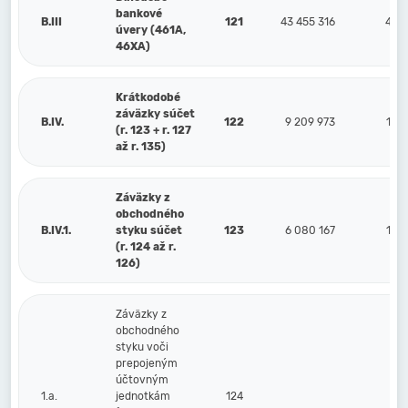
bankové
B.III
121
43 455 316
41 6
úvery (461A,
46XA)
Krátkodobé
záväzky súčet
B.IV.
122
9 209 973
14 0
(r. 123 + r. 127
až r. 135)
Záväzky z
obchodného
B.IV.1.
styku súčet
123
6 080 167
10 4
(r. 124 až r.
126)
Záväzky z
obchodného
styku voči
prepojeným
účtovným
1.a.
jednotkám
124