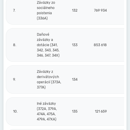
Záväzky zo
sociálneho
7.
132
769 934
poistenia
(336A)
Daňové
záväzky a
8.
dotácie (341,
133
853 618
9
342, 343, 345,
346, 347, 34X)
Záväzky z
derivátových
9.
134
operácií (373A,
377A)
Iné záväzky
(372A, 379A,
10.
135
121 659
6
474A, 475A,
479A, 47XA)