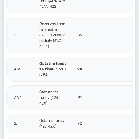
fond (417A, 418,
421A, 422)
Rezervný fond
na vlastné
2.
akcie a vlastné
89
podiely (417A,
421A)
Ostatné fondy
A.V
zo zisku r. 91 +
90
r. 92
Štatutárne
A.V.1.
fondy (423,
91
42X)
Ostatné fondy
2.
92
(427, 42X)