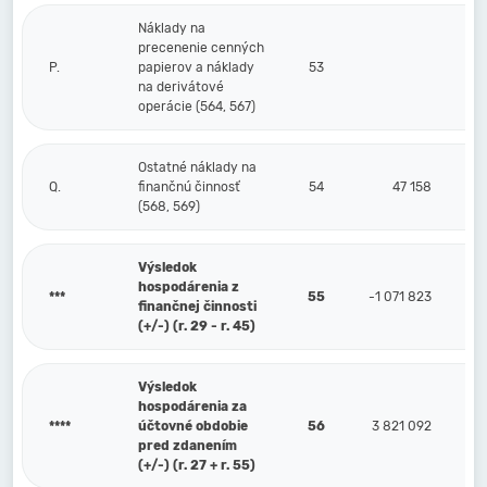
Náklady na
precenenie cenných
P.
papierov a náklady
53
na derivátové
operácie (564, 567)
Ostatné náklady na
Q.
finančnú činnosť
54
47 158
(568, 569)
Výsledok
hospodárenia z
***
55
-1 071 823
finančnej činnosti
(+/-) (r. 29 - r. 45)
Výsledok
hospodárenia za
****
účtovné obdobie
56
3 821 092
pred zdanením
(+/-) (r. 27 + r. 55)