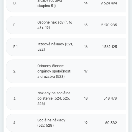
Služby (účtová
D.
14
9 624 494
skupina 51)
Osobné náklady (r. 16
E.
15
2 170 985
až r. 19)
Mzdové náklady (521,
E.1.
16
1 562 125
522)
Odmeny členom
2.
orgánov spoločnosti
17
a družstva (523)
Náklady na sociálne
3.
poistenie (524, 525,
18
548 478
526)
Sociálne náklady
4.
19
60 382
(527, 528)