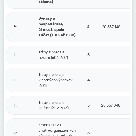
zákona)
Výnosy z
hospodárskej
**
2
20 557 148
činnosti spolu
súčet (r. 03 až r. 09)
Tržby z predaja
I.
3
tovaru (604, 607)
Tržby z predaja
II.
vlastných výrobkov
4
(601)
Tržby z predaja
III.
5
20 557 048
služieb (602, 606)
Zmeny stavu
vnútroorganizačných
IV.
6