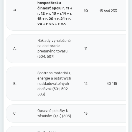
hospodársku
činnosť spolu r. 11 +
**
10
15 664 233
r. 12 + r. 13 + r.14 + r.
15 + r. 20 + r. 21 + r.
24 + r. 25 + r. 26
Náklady vynaložené
na obstaranie
A.
11
predaného tovaru
(504, 507)
Spotreba materiálu,
energie a ostatných
B.
neskladovateľných
12
40 115
dodávok (501, 502,
503)
Opravné položky k
C
13
zásobám (+/-) (505)