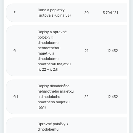
Dane a poplatky
F.
20
3 704 121
(účtová skupina 53)
Odpisy a opravné
položky k
dlhodobému
nehmotnému
G.
21
12 432
majetku a
dlhodobému
hmotnému majetku
(r. 22 + r. 23)
Odpisy dlhodobého
nehmotného majetku
G.1.
a dlhodobého
22
12 432
hmotného majetku
(551)
Opravné položky k
dlhodobému