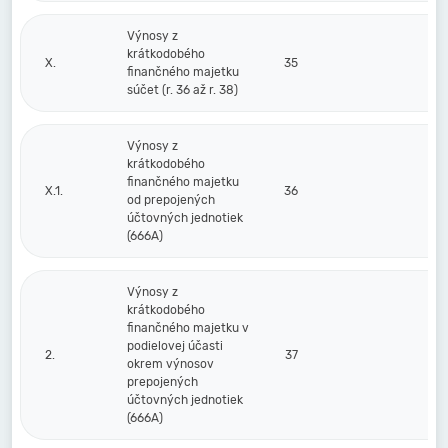
Výnosy z
krátkodobého
X.
35
finančného majetku
súčet (r. 36 až r. 38)
Výnosy z
krátkodobého
finančného majetku
X.1.
36
od prepojených
účtovných jednotiek
(666A)
Výnosy z
krátkodobého
finančného majetku v
podielovej účasti
2.
37
okrem výnosov
prepojených
účtovných jednotiek
(666A)