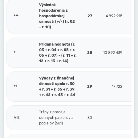
Výsledok
hospodárenia z
***
hospodárskej
27
4 892 915
činnosti (+/-) (r. 02
- r. 10)
Pridaná hodnota (r.
03 + r. 04 + r. 05 + r.
*
28
10 892 439
06 + r. 07) - (r. 11 + r.
12 + r. 13 + r. 14)
Výnosy z finančnej
činnosti spolu r. 30
**
29
17 722
+ r. 31 + r. 35 + r. 39
+ r. 42 + r. 43 + r. 44
Tržby z predaja
VIII.
cenných papierov a
30
podielov (661)