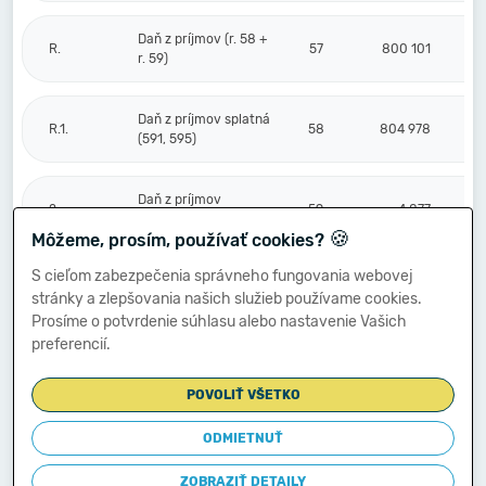
Daň z príjmov (r. 58 +
R.
57
800 101
r. 59)
Daň z príjmov splatná
R.1.
58
804 978
(591, 595)
Daň z príjmov
2.
59
-4 877
odložená (+/-) (592)
🍪
Môžeme, prosím, používať cookies?
S cieľom zabezpečenia správneho fungovania webovej
Prevod podielov na
stránky a zlepšovania našich služieb používame cookies.
výsledku
S.
hospodárenia
60
Prosíme o potvrdenie súhlasu alebo nastavenie Vašich
spoločníkom (+/-
preferencií.
596)
POVOLIŤ VŠETKO
Výsledok
hospodárenia za
ODMIETNUŤ
****
účtovné obdobie po
61
3 020 991
zdanení (+/-) (r. 56
ZOBRAZIŤ DETAILY