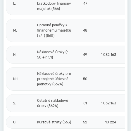
L.
krátkodobý finančný
47
majetok (566)
Opravné položky k
M.
finančnému majetku
48
(+/-) (565)
Nákladové úroky (r.
N.
49
1 032 163
50 + r. 51)
Nákladové úroky pre
N.1.
prepojené účtovné
50
jednotky (562A)
Ostatné nákladové
2.
51
1 032 163
úroky (562A)
O.
Kurzové straty (563)
52
10 224