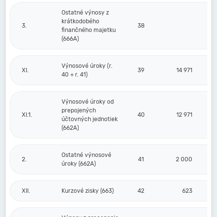
Ostatné výnosy z
krátkodobého
3.
38
finančného majetku
(666A)
Výnosové úroky (r.
XI.
39
14 971
40 + r. 41)
Výnosové úroky od
prepojených
XI.1.
40
12 971
účtovných jednotiek
(662A)
Ostatné výnosové
2.
41
2 000
úroky (662A)
XII.
Kurzové zisky (663)
42
623