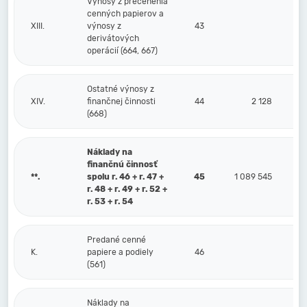
Výnosy z precenenia
cenných papierov a
XIII.
výnosy z
43
derivátových
operácií (664, 667)
Ostatné výnosy z
XIV.
finančnej činnosti
44
2 128
(668)
Náklady na
finančnú činnosť
**.
spolu r. 46 + r. 47 +
45
1 089 545
r. 48 + r. 49 + r. 52 +
r. 53 + r. 54
Predané cenné
K.
papiere a podiely
46
(561)
Náklady na