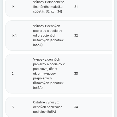
Výnosy z dlhodobého
IX.
finančného majetku
31
súčet (r. 32 až r. 34)
Výnosy z cenných
papierov a podielov
IX.1.
od prepojených
32
účtovných jednotiek
(665A)
Výnosy z cenných
papierov a podielov v
podielovej účasti
2.
okrem výnosov
33
prepojených
účtovných jednotiek
(665A)
Ostatné výnosy z
3.
cenných papierov a
34
podielov (665A)