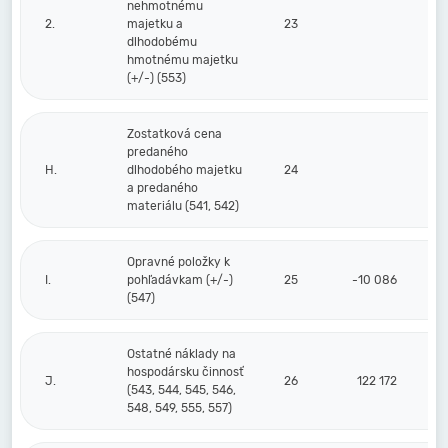
nehmotnému
2.
majetku a
23
dlhodobému
hmotnému majetku
(+/-) (553)
Zostatková cena
predaného
H.
dlhodobého majetku
24
a predaného
materiálu (541, 542)
Opravné položky k
I.
pohľadávkam (+/-)
25
-10 086
(547)
Ostatné náklady na
hospodársku činnosť
J.
26
122 172
(543, 544, 545, 546,
548, 549, 555, 557)