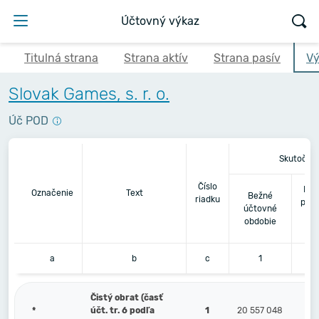
Účtovný výkaz
Titulná strana
Strana aktív
Strana pasív
Vý
Slovak Games, s. r. o.
Úč POD
Skutočno
Číslo
Bez
Označenie
Text
Bežné
riadku
pred
účtovné
obdobie
a
b
c
1
Čistý obrat (časť
*
účt. tr. 6 podľa
1
20 557 048