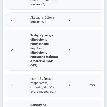
zásob (+/-) (účtová
skupina 61)
Aktivácia (účtová
V.
7
skupina 62)
Tržby z predaja
dlhodobého
nehmotného
majetku,
VI.
8
dlhodobého
hmotného majetku
a materiálu (641,
642)
Ostatné výnosy z
hospodárskej
VII.
9
100
činnosti (644, 645,
646, 648, 655, 657)
Náklady na