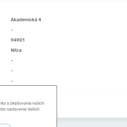
Akademická 4
-
94901
Nitra
-
-
-
25.01.2019
nky a zlepšovania našich
lebo nastavenie Vašich