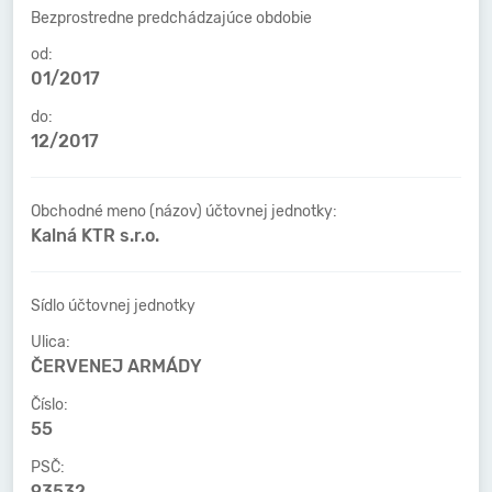
Bezprostredne predchádzajúce obdobie
od:
01/2017
do:
12/2017
Obchodné meno (názov) účtovnej jednotky:
Kalná KTR s.r.o.
Sídlo účtovnej jednotky
Ulica:
ČERVENEJ ARMÁDY
Číslo:
55
PSČ:
93532