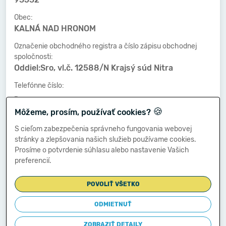
Obec:
KALNÁ NAD HRONOM
Označenie obchodného registra a číslo zápisu obchodnej
spoločnosti:
Oddiel:Sro, vl.č. 12588/N Krajsý súd Nitra
Telefónne číslo:
-
🍪
Môžeme, prosím, používať cookies?
Faxové číslo:
-
S cieľom zabezpečenia správneho fungovania webovej
stránky a zlepšovania našich služieb používame cookies.
E-mailová adresa:
Prosíme o potvrdenie súhlasu alebo nastavenie Vašich
-
preferencií.
POVOLIŤ VŠETKO
Zostavená dňa:
10.06.2019
ODMIETNUŤ
Schválená dňa:
ZOBRAZIŤ DETAILY