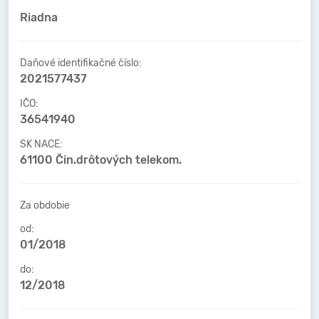
Riadna
Daňové identifikačné číslo:
2021577437
IČO:
36541940
SK NACE:
61100 Čin.drôtových telekom.
Za obdobie
od:
01/2018
do:
12/2018