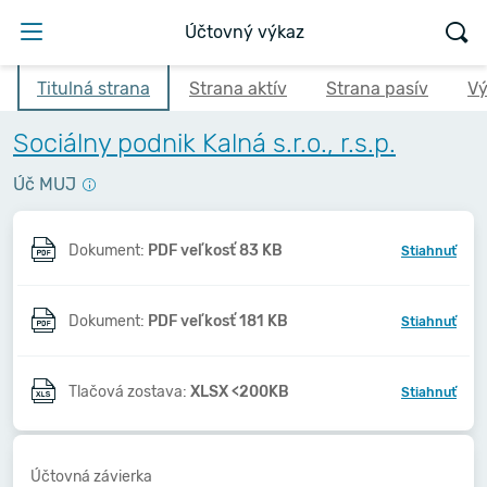
Účtovný výkaz
Titulná strana
Strana aktív
Strana pasív
Vý
Sociálny podnik Kalná s.r.o., r.s.p.
Úč MUJ
Dokument:
PDF veľkosť 83 KB
Stiahnuť
Dokument:
PDF veľkosť 181 KB
Stiahnuť
Tlačová zostava:
XLSX <200KB
Stiahnuť
Účtovná závierka