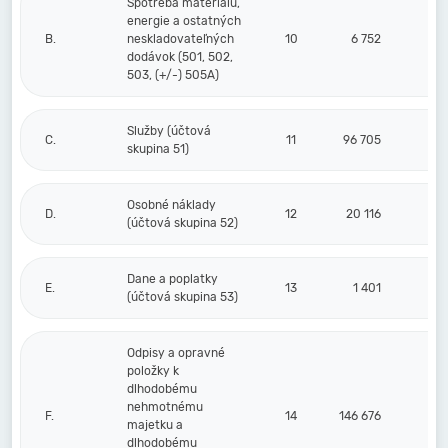
Spotreba materiálu,
energie a ostatných
B.
neskladovateľných
10
6 752
dodávok (501, 502,
503, (+/-) 505A)
Služby (účtová
C.
11
96 705
skupina 51)
Osobné náklady
D.
12
20 116
(účtová skupina 52)
Dane a poplatky
E.
13
1 401
(účtová skupina 53)
Odpisy a opravné
položky k
dlhodobému
nehmotnému
F.
14
146 676
majetku a
dlhodobému