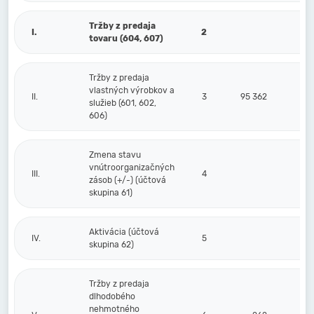
Tržby z predaja
I.
2
tovaru (604, 607)
Tržby z predaja
vlastných výrobkov a
II.
3
95 362
služieb (601, 602,
606)
Zmena stavu
vnútroorganizačných
III.
4
zásob (+/-) (účtová
skupina 61)
Aktivácia (účtová
IV.
5
skupina 62)
Tržby z predaja
dlhodobého
nehmotného