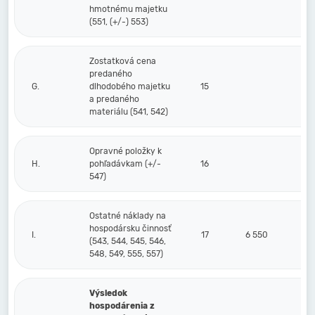
hmotnému majetku
(551, (+/-) 553)
Zostatková cena
predaného
G.
dlhodobého majetku
15
a predaného
materiálu (541, 542)
Opravné položky k
H.
pohľadávkam (+/-
16
547)
Ostatné náklady na
hospodársku činnosť
I.
17
6 550
(543, 544, 545, 546,
548, 549, 555, 557)
Výsledok
hospodárenia z