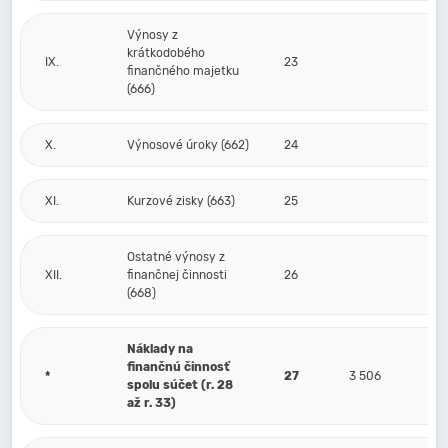
Výnosy z
krátkodobého
IX.
23
finančného majetku
(666)
X.
Výnosové úroky (662)
24
XI.
Kurzové zisky (663)
25
Ostatné výnosy z
XII.
finančnej činnosti
26
(668)
Náklady na
finančnú činnosť
*
27
3 506
spolu súčet (r. 28
až r. 33)