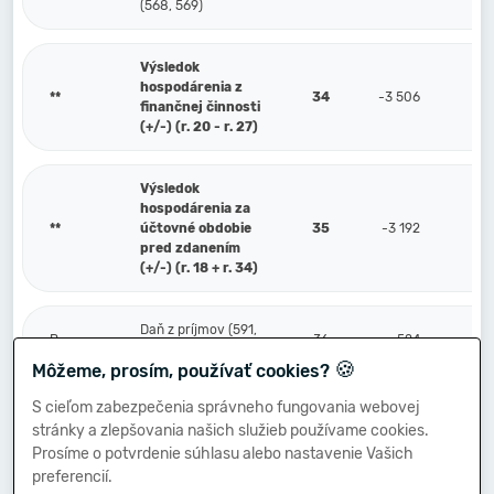
(568, 569)
Výsledok
hospodárenia z
**
34
-3 506
finančnej činnosti
(+/-) (r. 20 - r. 27)
Výsledok
hospodárenia za
**
účtovné obdobie
35
-3 192
pred zdanením
(+/-) (r. 18 + r. 34)
Daň z príjmov (591,
P.
36
524
595)
🍪
Môžeme, prosím, používať cookies?
S cieľom zabezpečenia správneho fungovania webovej
Prevod podielov na
stránky a zlepšovania našich služieb používame cookies.
výsledku
Q.
hospodárenia
37
Prosíme o potvrdenie súhlasu alebo nastavenie Vašich
spoločníkom (+/-)
preferencií.
(596)