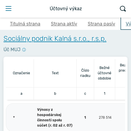
Účtovný výkaz
Titulná strana
Strana aktív
Strana pasív
Vý
Sociálny podnik Kalná s.r.o., r.s.p.
Úč MUJ
Bezpr
Bežné
Číslo
predch
Označenie
Text
účtovné
riadku
úč
obdobie
ob
a
b
c
1
Výnosy z
hospodárskej
*
1
278 514
činnosti spolu
súčet (r. 02 až r. 07)