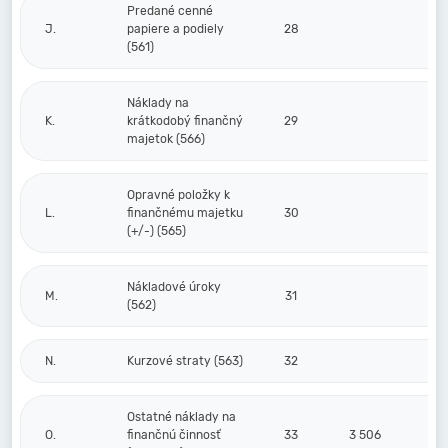
Predané cenné
J.
papiere a podiely
28
(561)
Náklady na
K.
krátkodobý finančný
29
majetok (566)
Opravné položky k
L.
finančnému majetku
30
(+/-) (565)
Nákladové úroky
M.
31
(562)
N.
Kurzové straty (563)
32
Ostatné náklady na
O.
finančnú činnosť
33
3 506