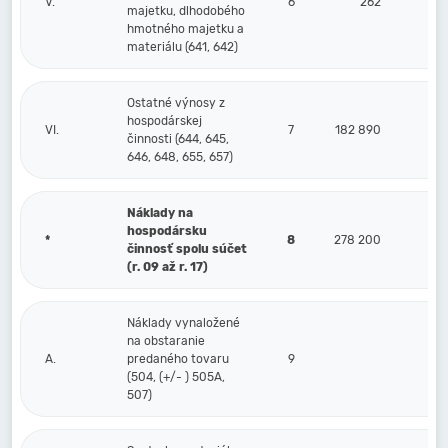
V.
6
262
majetku, dlhodobého
hmotného majetku a
materiálu (641, 642)
Ostatné výnosy z
hospodárskej
VI.
7
182 890
činnosti (644, 645,
646, 648, 655, 657)
Náklady na
hospodársku
*
8
278 200
činnosť spolu súčet
(r. 09 až r. 17)
Náklady vynaložené
na obstaranie
A.
predaného tovaru
9
(504, (+/- ) 505A,
507)