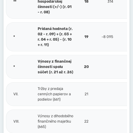
**
hospodárskej
18
314
činnosti (+/-) (r. 01
- r. 08)
Pridaná hodnota (r.
02 - r. 09) + (r. 03 +
*
19
-8 095
r. 04 + r. 05) - (r. 10
+ r. 11)
Výnosy z finančnej
*
činnosti spolu
20
súčet (r. 21 až r. 26)
Tržby z predaja
VII.
cenných papierov a
21
podielov (661)
Výnosy z dlhodobého
VIII.
finančného majetku
22
(665)