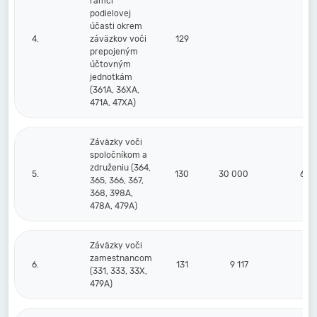
rámci
podielovej
účasti okrem
4.
záväzkov voči
129
prepojeným
účtovným
jednotkám
(361A, 36XA,
471A, 47XA)
Záväzky voči
spoločníkom a
združeniu (364,
5.
130
30 000
60 
365, 366, 367,
368, 398A,
478A, 479A)
Záväzky voči
zamestnancom
6.
131
9 117
7
(331, 333, 33X,
479A)