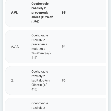
Oceňovacie
rozdiely z
A.VI.
precenenia
93
súčet (r. 94 až
r. 96)
Oceňovacie
rozdiely z
precenenia
A.VI.1.
94
majetku a
záväzkov (+/-
414)
Oceňovacie
rozdiely z
2.
kapitálových
95
účastín (+/-
415)
Oceňovacie
rozdiely z