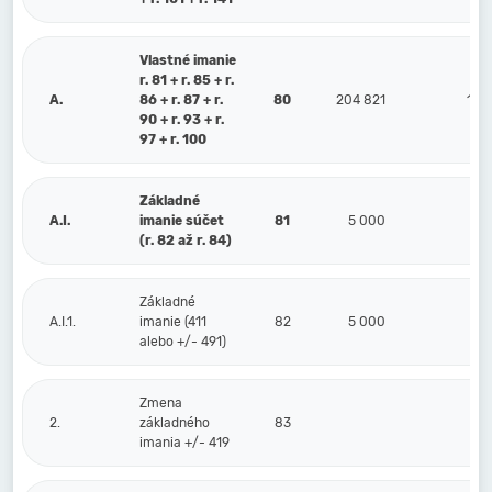
Vlastné imanie
r. 81 + r. 85 + r.
A.
86 + r. 87 + r.
80
204 821
119
90 + r. 93 + r.
97 + r. 100
Základné
A.I.
imanie súčet
81
5 000
5 
(r. 82 až r. 84)
Základné
A.I.1.
imanie (411
82
5 000
5 
alebo +/- 491)
Zmena
2.
základného
83
imania +/- 419