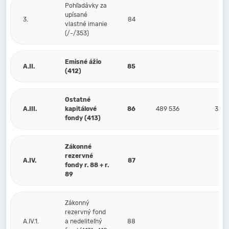
Pohľadávky za
upísané
3.
84
vlastné imanie
(/-/353)
Emisné ážio
A.II.
85
(412)
Ostatné
A.III.
kapitálové
86
489 536
323 
fondy (413)
Zákonné
rezervné
A.IV.
87
fondy r. 88 + r.
89
Zákonný
rezervný fond
A.IV.1.
a nedeliteľný
88