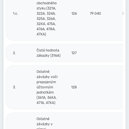
obchodného
styku (321A,
1.c.
322A, 324A,
126
79 040
50 
325A, 326A,
32XA, 475A,
476A, 478A,
47XA)
Čistá hodnota
2.
127
zákazky (316A)
Ostatné
záväzky voči
prepojeným
3.
účtovným
128
jednotkám
(361A, 36XA,
471A, 47XA)
Ostatné
záväzky v