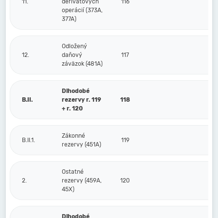
11.
derivátových
116
operácií (373A,
377A)
Odložený
12.
daňový
117
záväzok (481A)
Dlhodobé
B.II.
rezervy r. 119
118
+ r. 120
Zákonné
B.II.1.
119
rezervy (451A)
Ostatné
2.
rezervy (459A,
120
45X)
Dlhodobé