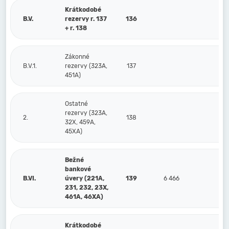
Krátkodobé
B.V.
rezervy r. 137
136
+ r. 138
Zákonné
B.V.1.
rezervy (323A,
137
451A)
Ostatné
rezervy (323A,
2.
138
32X, 459A,
45XA)
Bežné
bankové
B.VI.
úvery (221A,
139
6 466
6 
231, 232, 23X,
461A, 46XA)
Krátkodobé