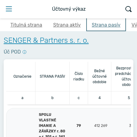
Účtovný výkaz
Titulná strana
Strana aktív
Strana pasív
Vý
SENGER & Partners s. r. o.
Úč POD
Bezprostre
Bežné
Číslo
predchádzaj
Označenie
STRANA PASÍV
účtovné
riadku
účtovné
obdobie
obdobie
a
b
c
4
5
SPOLU
VLASTNÉ
IMANIE A
79
412 269
367 
ZÁVÄZKY r. 80
+ r. 101 + r. 141