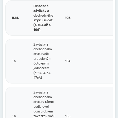
Dlhodobé
záväzky z
obchodného
B.I.1.
103
styku súčet
(r. 104 až r.
106)
Záväzky z
obchodného
styku voči
prepojeným
1.a.
104
účtovným
jednotkám
(321A, 475A,
476A)
Záväzky z
obchodného
styku v rámci
podielovej
účasti okrem
1.b.
záväzkov voči
105