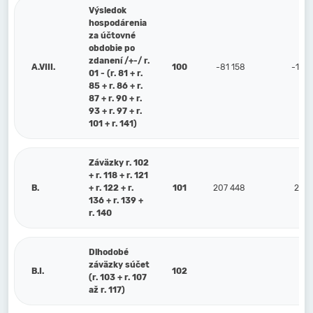
Výsledok
hospodárenia
za účtovné
obdobie po
zdanení /+-/ r.
A.VIII.
100
-81 158
-109 
01 - (r. 81 + r.
85 + r. 86 + r.
87 + r. 90 + r.
93 + r. 97 + r.
101 + r. 141)
Záväzky r. 102
+ r. 118 + r. 121
B.
+ r. 122 + r.
101
207 448
247 
136 + r. 139 +
r. 140
Dlhodobé
záväzky súčet
B.I.
102
(r. 103 + r. 107
až r. 117)