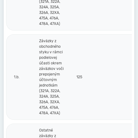
(321A, 322A,
324A, 325A,
326A, 32XA,
475A, 476A,
478A, 47XA)
Záväzky z
obchodného
styku v rámci
podielovej
účasti okrem
záväzkov voči
prepojeným
1.b.
125
účtovným
jednotkám
(321A, 322A,
324A, 325A,
326A, 32XA,
475A, 476A,
478A, 47XA)
Ostatné
záväzky z