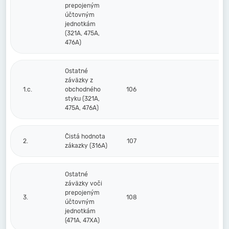
prepojeným
účtovným
jednotkám
(321A, 475A,
476A)
Ostatné
záväzky z
1.c.
obchodného
106
styku (321A,
475A, 476A)
Čistá hodnota
2.
107
zákazky (316A)
Ostatné
záväzky voči
prepojeným
3.
108
účtovným
jednotkám
(471A, 47XA)