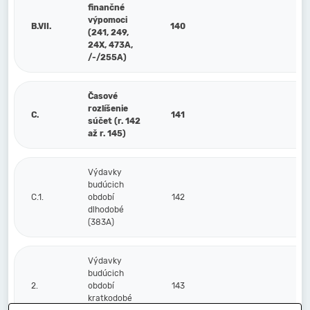
finančné
výpomoci
B.VII.
140
(241, 249,
24X, 473A,
/-/255A)
Časové
rozlíšenie
C.
141
súčet (r. 142
až r. 145)
Výdavky
budúcich
C.1.
období
142
dlhodobé
(383A)
Výdavky
budúcich
2.
období
143
kratkodobé