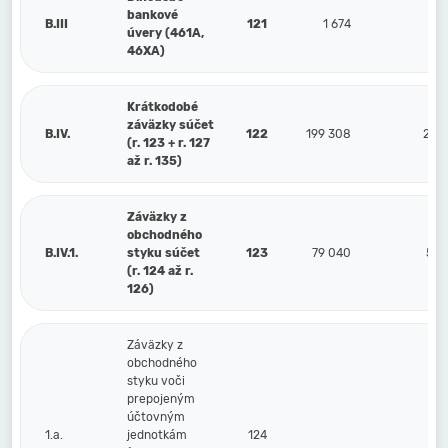
bankové
B.III
121
1 674
3 
úvery (461A,
46XA)
Krátkodobé
záväzky súčet
B.IV.
122
199 308
237 
(r. 123 + r. 127
až r. 135)
Záväzky z
obchodného
B.IV.1.
styku súčet
123
79 040
50 
(r. 124 až r.
126)
Záväzky z
obchodného
styku voči
prepojeným
účtovným
1.a.
jednotkám
124