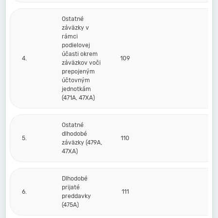
Ostatné
záväzky v
rámci
podielovej
účasti okrem
4.
109
záväzkov voči
prepojeným
účtovným
jednotkám
(471A, 47XA)
Ostatné
dlhodobé
5.
110
záväzky (479A,
47XA)
Dlhodobé
prijaté
6.
111
preddavky
(475A)