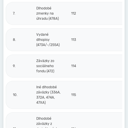
Dlhodobé
7.
zmenky na
112
úhradu (478A)
Vydané
8.
dlhopisy
113
(473A/-/255A)
Záväzky zo
9.
sociálneho
114
fondu (472)
Iné dlhodobé
záväzky (336A,
10.
115
372A, 474A,
47XA)
Dlhodobé
záväzky z