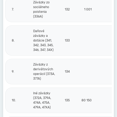
Záväzky zo
sociálneho
7.
132
1 001
2 
poistenia
(336A)
Daňové
záväzky a
8.
dotácie (341,
133
342, 343, 345,
346, 347, 34X)
Záväzky z
derivátových
9.
134
operácií (373A,
377A)
Iné záväzky
(372A, 379A,
10.
135
80 150
117
474A, 475A,
479A, 47XA)