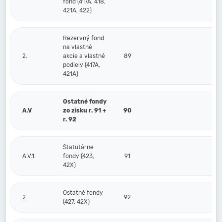
fond (417A, 418,
421A, 422)
Rezervný fond
na vlastné
2.
akcie a vlastné
89
podiely (417A,
421A)
Ostatné fondy
A.V
zo zisku r. 91 +
90
r. 92
Štatutárne
A.V.1.
fondy (423,
91
42X)
Ostatné fondy
2.
92
(427, 42X)