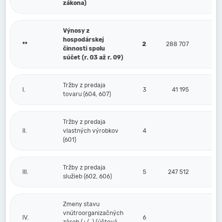
zákona)
Výnosy z
hospodárskej
**
2
288 707
činnosti spolu
súčet (r. 03 až r. 09)
Tržby z predaja
I.
3
41 195
tovaru (604, 607)
Tržby z predaja
II.
vlastných výrobkov
4
(601)
Tržby z predaja
III.
5
247 512
služieb (602, 606)
Zmeny stavu
vnútroorganizačných
IV.
6