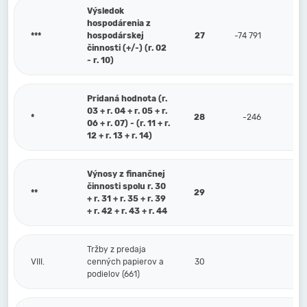
Výsledok
hospodárenia z
***
hospodárskej
27
-74 791
činnosti (+/-) (r. 02
- r. 10)
Pridaná hodnota (r.
03 + r. 04 + r. 05 + r.
*
28
-246
06 + r. 07) - (r. 11 + r.
12 + r. 13 + r. 14)
Výnosy z finančnej
činnosti spolu r. 30
**
29
+ r. 31 + r. 35 + r. 39
+ r. 42 + r. 43 + r. 44
Tržby z predaja
VIII.
cenných papierov a
30
podielov (661)