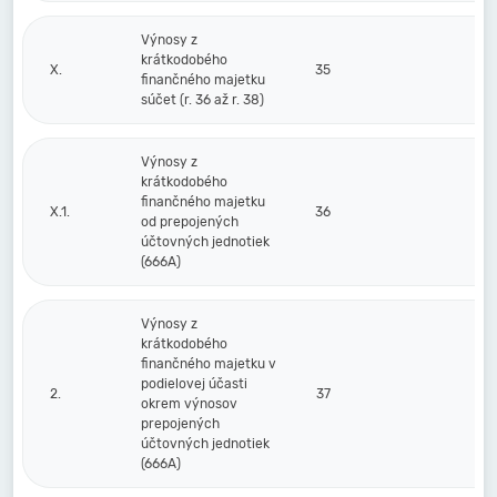
Výnosy z
krátkodobého
X.
35
finančného majetku
súčet (r. 36 až r. 38)
Výnosy z
krátkodobého
finančného majetku
X.1.
36
od prepojených
účtovných jednotiek
(666A)
Výnosy z
krátkodobého
finančného majetku v
podielovej účasti
2.
37
okrem výnosov
prepojených
účtovných jednotiek
(666A)