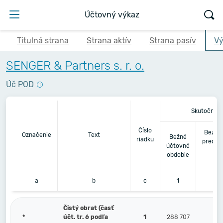
Účtovný výkaz
Titulná strana
Strana aktív
Strana pasív
Vý
SENGER & Partners s. r. o.
Úč POD
Skutočnosť
Číslo
Bezpr
Označenie
Text
Bežné
riadku
predch
účtovné
úč
obdobie
ob
a
b
c
1
Čistý obrat (časť
*
účt. tr. 6 podľa
1
288 707