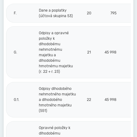
Dane a poplatky
F.
20
795
(účtová skupina 53)
Odpisy a opravné
položky k
dlhodobému
nehmotnému
G.
21
45 998
majetku a
dlhodobému
hmotnému majetku
(r. 22 + r. 23)
Odpisy dlhodobého
nehmotného majetku
G.1.
a dlhodobého
22
45 998
hmotného majetku
(551)
Opravné položky k
dlhodobému