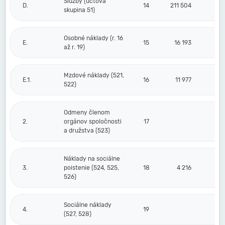
Služby (účtová
D.
14
211 504
skupina 51)
Osobné náklady (r. 16
E.
15
16 193
až r. 19)
Mzdové náklady (521,
E.1.
16
11 977
522)
Odmeny členom
2.
orgánov spoločnosti
17
a družstva (523)
Náklady na sociálne
3.
poistenie (524, 525,
18
4 216
526)
Sociálne náklady
4.
19
(527, 528)