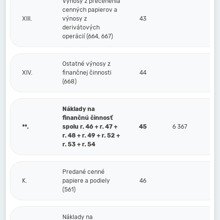
Výnosy z precenenia
cenných papierov a
XIII.
výnosy z
43
derivátových
operácií (664, 667)
Ostatné výnosy z
XIV.
finančnej činnosti
44
(668)
Náklady na
finančnú činnosť
**.
spolu r. 46 + r. 47 +
45
6 367
r. 48 + r. 49 + r. 52 +
r. 53 + r. 54
Predané cenné
K.
papiere a podiely
46
(561)
Náklady na