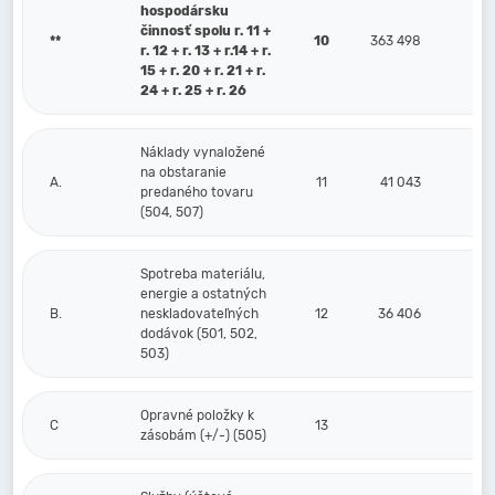
hospodársku
činnosť spolu r. 11 +
**
10
363 498
r. 12 + r. 13 + r.14 + r.
15 + r. 20 + r. 21 + r.
24 + r. 25 + r. 26
Náklady vynaložené
na obstaranie
A.
11
41 043
predaného tovaru
(504, 507)
Spotreba materiálu,
energie a ostatných
B.
neskladovateľných
12
36 406
dodávok (501, 502,
503)
Opravné položky k
C
13
zásobám (+/-) (505)