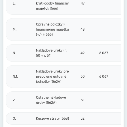
L.
krátkodobý finančný
47
majetok (566)
Opravné položky k
M.
finančnému majetku
48
(+/-) (565)
Nákladové úroky (r.
N.
49
6 067
50 + r. 51)
Nákladové úroky pre
N.1.
prepojené účtovné
50
6 067
jednotky (562A)
Ostatné nákladové
2.
51
úroky (562A)
O.
Kurzové straty (563)
52