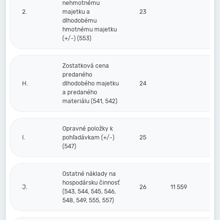
nehmotnému
2.
majetku a
23
dlhodobému
hmotnému majetku
(+/-) (553)
Zostatková cena
predaného
H.
dlhodobého majetku
24
a predaného
materiálu (541, 542)
Opravné položky k
I.
pohľadávkam (+/-)
25
(547)
Ostatné náklady na
hospodársku činnosť
J.
26
11 559
(543, 544, 545, 546,
548, 549, 555, 557)