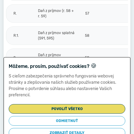
Daň z príjmov (r. 58 +
R.
57
r. 59)
Daň z príjmov splatná
R.1.
58
(591, 595)
Daň z príjmov
2.
59
odložená (+/-) (592)
🍪
Môžeme, prosím, používať cookies?
S cieľom zabezpečenia správneho fungovania webovej
Prevod podielov na
stránky a zlepšovania našich služieb používame cookies.
výsledku
S.
hospodárenia
60
Prosíme o potvrdenie súhlasu alebo nastavenie Vašich
spoločníkom (+/-
preferencií.
596)
POVOLIŤ VŠETKO
Výsledok
hospodárenia za
ODMIETNUŤ
****
účtovné obdobie po
61
-81 158
zdanení (+/-) (r. 56
ZOBRAZIŤ DETAILY