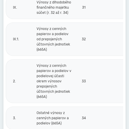
Výnosy z dlhodobého
IX.
finančného majetku
31
súčet (r. 32 až r. 34)
Výnosy z cenných
papierov a podielov
IX.1.
od prepojených
32
účtovných jednotiek
(665A)
Výnosy z cenných
papierov a podielov v
podielovej účasti
2.
okrem výnosov
33
prepojených
účtovných jednotiek
(665A)
Ostatné výnosy z
3.
cenných papierov a
34
podielov (665A)