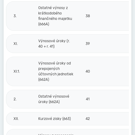
Ostatné výnosy z
krátkodobého
3.
38
finančného majetku
(666A)
Výnosové úroky (r.
XI.
39
40 + r. 41)
Výnosové úroky od
prepojených
XI.1.
40
účtovných jednotiek
(662A)
Ostatné výnosové
2.
41
úroky (662A)
XII.
Kurzové zisky (663)
42