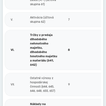
zásob (+/-) (účtová
skupina 61)
Aktivácia (účtová
V.
7
skupina 62)
Tržby z predaja
dlhodobého
nehmotného
majetku,
VI.
8
dlhodobého
hmotného majetku
a materiálu (641,
642)
Ostatné výnosy z
hospodárskej
VII.
9
činnosti (644, 645,
646, 648, 655, 657)
Náklady na