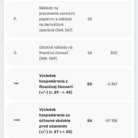
Náklady na
precenenie cenných
P.
papierov a náklady
53
na derivátové
operácie (564, 567)
Ostatné náklady na
Q.
finančnú činnosť
54
300
(568, 569)
Výsledok
hospodárenia z
***
55
-6 367
finančnej činnosti
(+/-) (r. 29 - r. 45)
Výsledok
hospodárenia za
****
účtovné obdobie
56
-81 158
pred zdanením
(+/-) (r. 27 + r. 55)