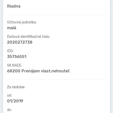
Riadna
Účtovná jednotka:
malá
Daňové identifikačné číslo:
2020272738
IČO:
35756551
SK NACE:
68200 Prenájom vlast.nehnuteľ.
Za obdobie
od:
01/2019
do: