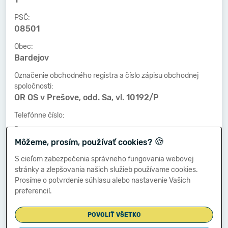
PSČ:
08501
Obec:
Bardejov
Označenie obchodného registra a číslo zápisu obchodnej
spoločnosti:
OR OS v Prešove, odd. Sa, vl. 10192/P
Telefónne číslo:
-
🍪
Môžeme, prosím, používať cookies?
Faxové číslo:
-
S cieľom zabezpečenia správneho fungovania webovej
stránky a zlepšovania našich služieb používame cookies.
E-mailová adresa:
Prosíme o potvrdenie súhlasu alebo nastavenie Vašich
-
preferencií.
POVOLIŤ VŠETKO
Zostavená dňa: