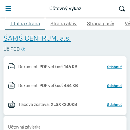
Účtovný výkaz
Titulná strana
Strana aktív
Strana pasív
Vý
ŠARIŠ CENTRUM, a.s.
Úč POD
Dokument:
PDF veľkosť 146 KB
Stiahnuť
Dokument:
PDF veľkosť 434 KB
Stiahnuť
Tlačová zostava:
XLSX <200KB
Stiahnuť
Účtovná závierka