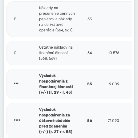
Náklady na
precenenie cenných
P.
papierov a náklady
53
na derivátové
operácie (564, 567)
Ostatné náklady na
Q.
finančnú činnosť
54
10 576
(568, 569)
Výsledok
hospodárenia z
***
55
9 009
finančnej činnosti
(+/-) (r. 29 - r. 45)
Výsledok
hospodárenia za
****
účtovné obdobie
56
71 090
pred zdanením
(+/-) (r. 27 + r. 55)