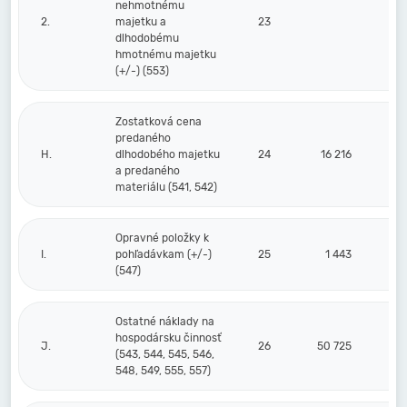
nehmotnému
2.
majetku a
23
dlhodobému
hmotnému majetku
(+/-) (553)
Zostatková cena
predaného
H.
dlhodobého majetku
24
16 216
a predaného
materiálu (541, 542)
Opravné položky k
I.
pohľadávkam (+/-)
25
1 443
(547)
Ostatné náklady na
hospodársku činnosť
J.
26
50 725
(543, 544, 545, 546,
548, 549, 555, 557)