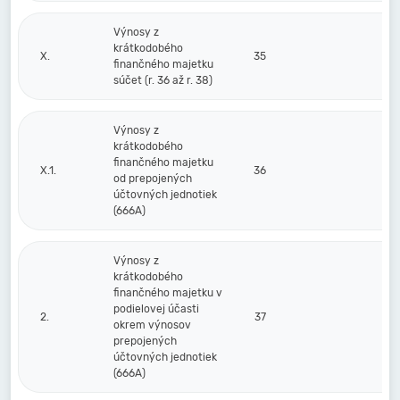
Výnosy z
krátkodobého
X.
35
finančného majetku
súčet (r. 36 až r. 38)
Výnosy z
krátkodobého
finančného majetku
X.1.
36
od prepojených
účtovných jednotiek
(666A)
Výnosy z
krátkodobého
finančného majetku v
podielovej účasti
2.
37
okrem výnosov
prepojených
účtovných jednotiek
(666A)