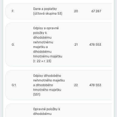
Dane a poplatky
F.
20
67 287
(účtová skupina 53)
Odpisy a opravné
položky k
dlhodobému
nehmotnému
G.
21
478 553
majetku a
dlhodobému
hmotnému majetku
(r. 22 + r. 23)
Odpisy dlhodobého
nehmotného majetku
G.1.
a dlhodobého
22
478 553
hmotného majetku
(551)
Opravné položky k
dlhodobému