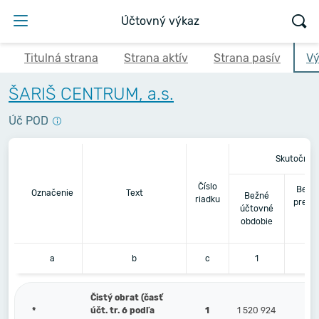
Účtovný výkaz
Titulná strana
Strana aktív
Strana pasív
Vý
ŠARIŠ CENTRUM, a.s.
Úč POD
Skutočnos
Číslo
Bezpr
Označenie
Text
Bežné
riadku
predc
účtovné
úč
obdobie
ob
a
b
c
1
Čistý obrat (časť
*
účt. tr. 6 podľa
1
1 520 924