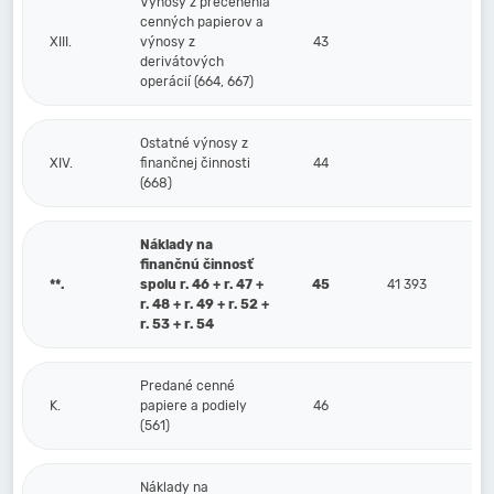
Výnosy z precenenia
cenných papierov a
XIII.
výnosy z
43
derivátových
operácií (664, 667)
Ostatné výnosy z
XIV.
finančnej činnosti
44
(668)
Náklady na
finančnú činnosť
**.
spolu r. 46 + r. 47 +
45
41 393
r. 48 + r. 49 + r. 52 +
r. 53 + r. 54
Predané cenné
K.
papiere a podiely
46
(561)
Náklady na