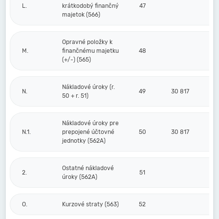
L.
krátkodobý finančný
47
majetok (566)
Opravné položky k
M.
finančnému majetku
48
(+/-) (565)
Nákladové úroky (r.
N.
49
30 817
50 + r. 51)
Nákladové úroky pre
N.1.
prepojené účtovné
50
30 817
jednotky (562A)
Ostatné nákladové
2.
51
úroky (562A)
O.
Kurzové straty (563)
52