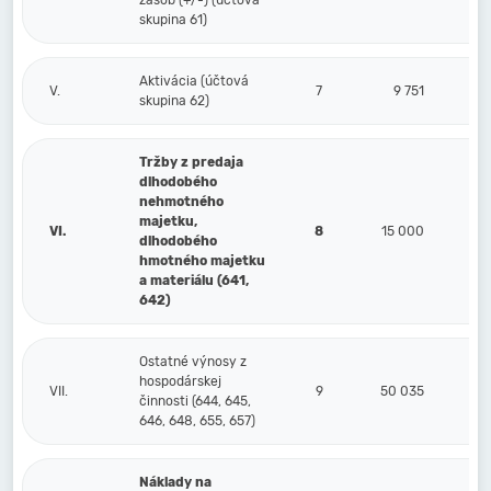
zásob (+/-) (účtová
skupina 61)
Aktivácia (účtová
V.
7
9 751
skupina 62)
Tržby z predaja
dlhodobého
nehmotného
majetku,
VI.
8
15 000
dlhodobého
hmotného majetku
a materiálu (641,
642)
Ostatné výnosy z
hospodárskej
VII.
9
50 035
činnosti (644, 645,
646, 648, 655, 657)
Náklady na