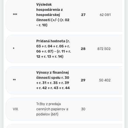
Výsledok
hospodárenia z
***
hospodárskej
27
62 081
činnosti (+/-) (r. 02
- r. 10)
Pridaná hodnota (r.
03 + r. 04 + r. 05 + r.
*
28
872 502
06 + r. 07) - (r. 11 + r.
12 + r. 13 + r. 14)
Výnosy z finančnej
činnosti spolu r. 30
**
29
50 402
+ r. 31 + r. 35 + r. 39
+ r. 42 + r. 43 + r. 44
Tržby z predaja
VIII.
cenných papierov a
30
podielov (661)