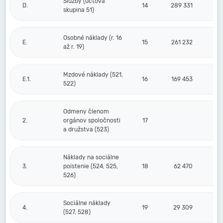
Služby (účtová
D.
14
289 331
skupina 51)
Osobné náklady (r. 16
E.
15
261 232
až r. 19)
Mzdové náklady (521,
E.1.
16
169 453
522)
Odmeny členom
2.
orgánov spoločnosti
17
a družstva (523)
Náklady na sociálne
3.
poistenie (524, 525,
18
62 470
526)
Sociálne náklady
4.
19
29 309
(527, 528)