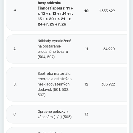
hospodársku
činnosť spolu r. 11 +
**
10
1 533 629
r. 12 + r. 13 + r.14 + r.
15 + r. 20 + r. 21 + r.
24 + r. 25 + r. 26
Náklady vynaložené
na obstaranie
A.
11
64 920
predaného tovaru
(504, 507)
Spotreba materiálu,
energie a ostatných
B.
neskladovateľných
12
303 922
dodávok (501, 502,
503)
Opravné položky k
C
13
zásobám (+/-) (505)