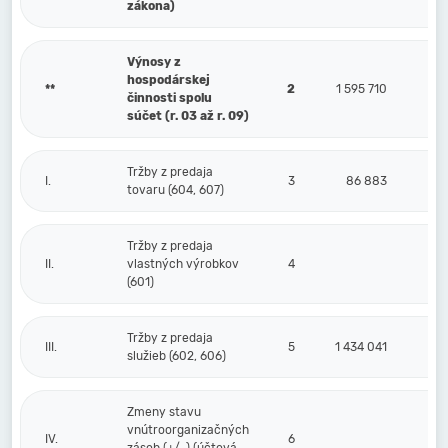
zákona)
Výnosy z
hospodárskej
**
2
1 595 710
činnosti spolu
súčet (r. 03 až r. 09)
Tržby z predaja
I.
3
86 883
tovaru (604, 607)
Tržby z predaja
II.
vlastných výrobkov
4
(601)
Tržby z predaja
III.
5
1 434 041
služieb (602, 606)
Zmeny stavu
vnútroorganizačných
IV.
6