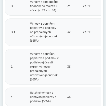
Výnosy z dlhodobého
IX.
finančného majetku
31
27 018
súčet (r. 32 až r. 34)
Výnosy z cenných
papierov a podielov
IX.1.
od prepojených
32
27 018
účtovných jednotiek
(665A)
Výnosy z cenných
papierov a podielov v
podielovej účasti
2.
okrem výnosov
33
prepojených
účtovných jednotiek
(665A)
Ostatné výnosy z
3.
cenných papierov a
34
podielov (665A)