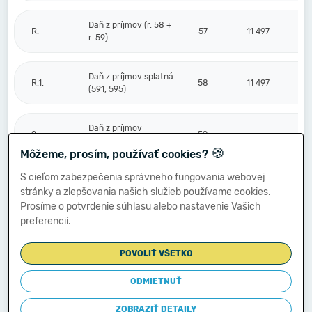
Daň z príjmov (r. 58 +
R.
57
11 497
r. 59)
Daň z príjmov splatná
R.1.
58
11 497
(591, 595)
Daň z príjmov
2.
59
odložená (+/-) (592)
🍪
Môžeme, prosím, používať cookies?
S cieľom zabezpečenia správneho fungovania webovej
Prevod podielov na
stránky a zlepšovania našich služieb používame cookies.
výsledku
S.
hospodárenia
60
Prosíme o potvrdenie súhlasu alebo nastavenie Vašich
spoločníkom (+/-
preferencií.
596)
POVOLIŤ VŠETKO
Výsledok
hospodárenia za
ODMIETNUŤ
****
účtovné obdobie po
61
59 593
zdanení (+/-) (r. 56
ZOBRAZIŤ DETAILY