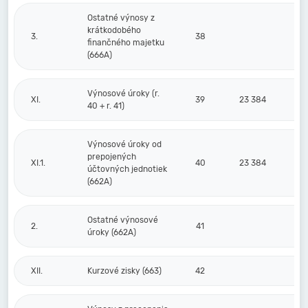
Ostatné výnosy z
krátkodobého
3.
38
finančného majetku
(666A)
Výnosové úroky (r.
XI.
39
23 384
40 + r. 41)
Výnosové úroky od
prepojených
XI.1.
40
23 384
účtovných jednotiek
(662A)
Ostatné výnosové
2.
41
úroky (662A)
XII.
Kurzové zisky (663)
42