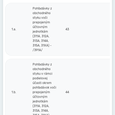
Pohľadávky z
obchodného
styku voči
prepojeným
účtovným
1.a.
43
jednotkám
(311A, 312A,
313A, 314A,
315A, 31XA) -
/391A/
Pohľadávky z
obchodného
styku v rámci
podielovej
účasti okrem
pohľadávok voči
1.b.
prepojeným
44
účtovným
jednotkám
(311A, 312A,
313A, 314A,