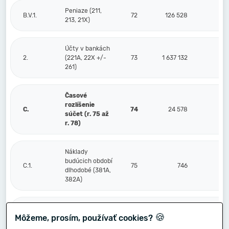
Peniaze (211,
B.V.1.
72
126 528
213, 21X)
Účty v bankách
2.
(221A, 22X +/-
73
1 637 132
261)
Časové
rozlíšenie
C.
74
24 578
súčet (r. 75 až
r. 78)
Náklady
budúcich období
C.1.
75
746
dlhodobé (381A,
382A)
Náklady
🍪
Môžeme, prosím, používať cookies?
budúcich období
2.
76
19 190
krátkodobé