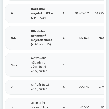
Neobežný
A.
majetok r. 03 +
2
30 766 676
14 925 82
r. 11 + r. 21
Dlhodobý
nehmotný
A.I.
3
377 578
350 89
majetok súčet
(r. 04 až r. 10)
Aktivované
náklady na
A.I.1.
4
vývoj (012) -
/072, 091A/
Softvér (013) -
2.
5
296 012
269 32
/073, 091A/
Oceniteľné
3.
práva (014) -
6
81 566
81 56