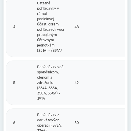
Ostatné
pohľadávky v
rámci
podielovej
účasti okrem
4.
48
pohľadávok voči
prepojeným
účtovným
jednotkám
(351A) - /391A/
Pohľadávky voči
spoločníkom,
členom a
5.
združeniu
49
(354A, 355A,
358A, 35XA) -
391A
Pohľadávky z
derivátových
6.
50
operácií (373A,
376A)