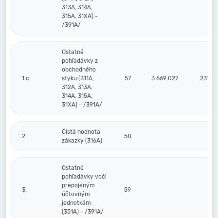
313A, 314A,
315A, 31XA) -
/391A/
Ostatné
pohľadávky z
obchodného
1.c.
styku (311A,
57
3 669 022
231 77
312A, 313A,
314A, 315A,
31XA) - /391A/
Čistá hodnota
2.
58
zákazky (316A)
Ostatné
pohľadávky voči
prepojeným
3.
59
účtovným
jednotkám
(351A) - /391A/