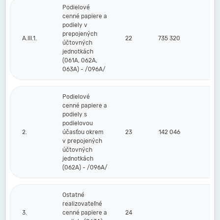
Podielové
cenné papiere a
podiely v
prepojených
A.III.1.
22
735 320
účtovných
jednotkách
(061A, 062A,
063A) - /096A/
Podielové
cenné papiere a
podiely s
podielovou
2.
účasťou okrem
23
142 046
v prepojených
účtovných
jednotkách
(062A) - /096A/
Ostatné
realizovateľné
3.
cenné papiere a
24