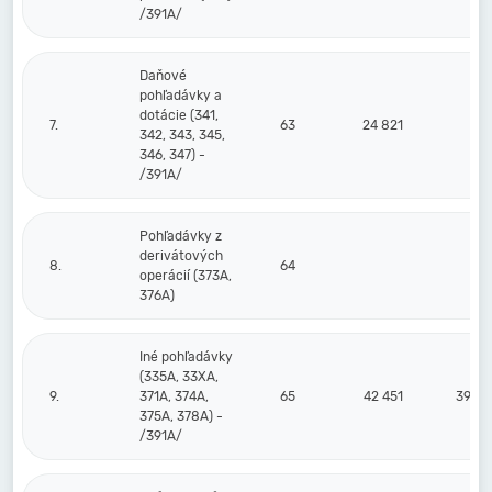
/391A/
Daňové
pohľadávky a
dotácie (341,
7.
63
24 821
342, 343, 345,
346, 347) -
/391A/
Pohľadávky z
derivátových
8.
64
operácií (373A,
376A)
Iné pohľadávky
(335A, 33XA,
9.
371A, 374A,
65
42 451
39 73
375A, 378A) -
/391A/