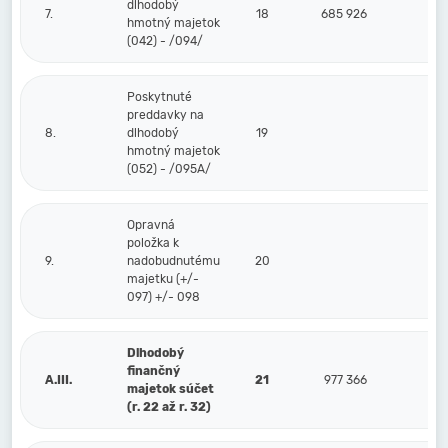
dlhodobý
7.
18
685 926
hmotný majetok
(042) - /094/
Poskytnuté
preddavky na
8.
dlhodobý
19
hmotný majetok
(052) - /095A/
Opravná
položka k
9.
nadobudnutému
20
majetku (+/-
097) +/- 098
Dlhodobý
finančný
A.III.
21
977 366
majetok súčet
(r. 22 až r. 32)