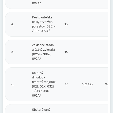
092A/
Pestovateľské
celky trvalých
4.
15
porastov (025) -
/085, 092A/
Základné stádo
a ťažné zvieratá
5.
16
(026) - /086,
092A/
Ostatný
dlhodobý
hmotný majetok
6.
17
152 133
97 94
(029, 02X, 032)
- /089, 08X,
092A/
Obstarávaný