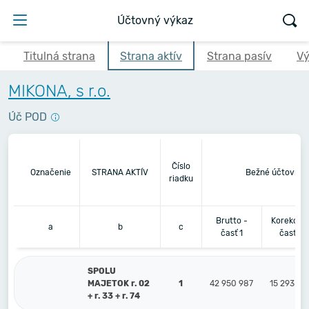
Účtovný výkaz
Titulná strana
Strana aktív
Strana pasív
Vý
MIKONA, s r.o.
Úč POD
Číslo
Označenie
STRANA AKTÍV
Bežné účtovné 
riadku
Brutto -
Korekcia 
a
b
c
časť 1
časť 2
SPOLU
MAJETOK r. 02
1
42 950 987
15 293 09
+ r. 33 + r. 74