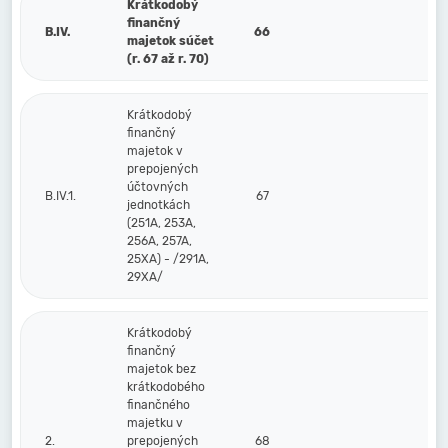
Krátkodobý
finančný
B.IV.
66
majetok súčet
(r. 67 až r. 70)
Krátkodobý
finančný
majetok v
prepojených
účtovných
B.IV.1.
67
jednotkách
(251A, 253A,
256A, 257A,
25XA) - /291A,
29XA/
Krátkodobý
finančný
majetok bez
krátkodobého
finančného
majetku v
2.
prepojených
68