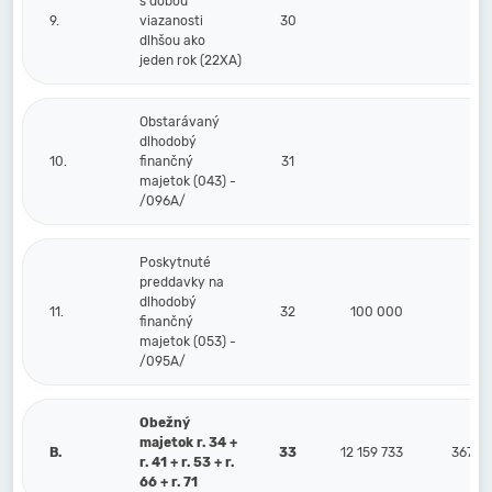
s dobou
9.
viazanosti
30
dlhšou ako
jeden rok (22XA)
Obstarávaný
dlhodobý
10.
finančný
31
majetok (043) -
/096A/
Poskytnuté
preddavky na
dlhodobý
11.
32
100 000
finančný
majetok (053) -
/095A/
Obežný
majetok r. 34 +
B.
33
12 159 733
367 27
r. 41 + r. 53 + r.
66 + r. 71