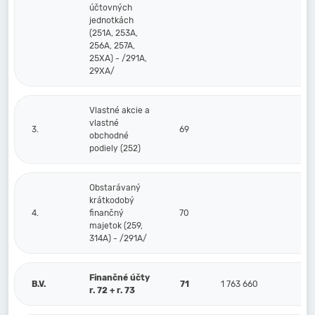
účtovných
jednotkách
(251A, 253A,
256A, 257A,
25XA) - /291A,
29XA/
Vlastné akcie a
vlastné
3.
69
obchodné
podiely (252)
Obstarávaný
krátkodobý
4.
finančný
70
majetok (259,
314A) - /291A/
Finančné účty
B.V.
71
1 763 660
r. 72 + r. 73