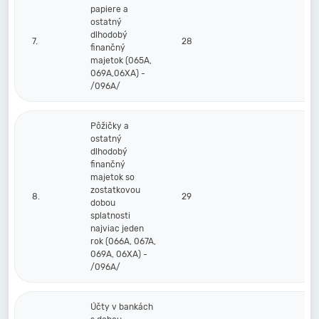
papiere a
ostatný
dlhodobý
7.
28
finančný
majetok (065A,
069A,06XA) -
/096A/
Pôžičky a
ostatný
dlhodobý
finančný
majetok so
zostatkovou
8.
29
dobou
splatnosti
najviac jeden
rok (066A, 067A,
069A, 06XA) -
/096A/
Účty v bankách