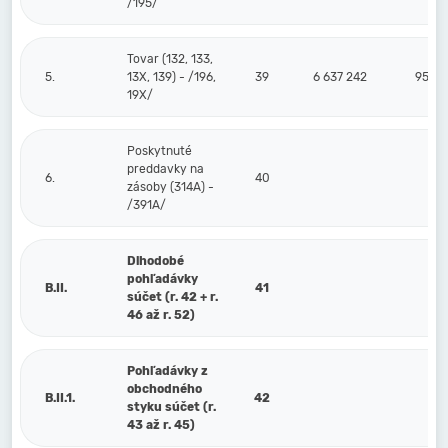
/195/
Tovar (132, 133,
5.
13X, 139) - /196,
39
6 637 242
95 76
19X/
Poskytnuté
preddavky na
6.
40
zásoby (314A) -
/391A/
Dlhodobé
pohľadávky
B.II.
41
súčet (r. 42 + r.
46 až r. 52)
Pohľadávky z
obchodného
B.II.1.
42
styku súčet (r.
43 až r. 45)