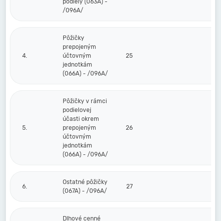
podiely (063A) -
/096A/
Pôžičky
prepojeným
4.
účtovným
25
jednotkám
(066A) - /096A/
Pôžičky v rámci
podielovej
účasti okrem
5.
prepojeným
26
účtovným
jednotkám
(066A) - /096A/
Ostatné pôžičky
6.
27
(067A) - /096A/
Dlhové cenné