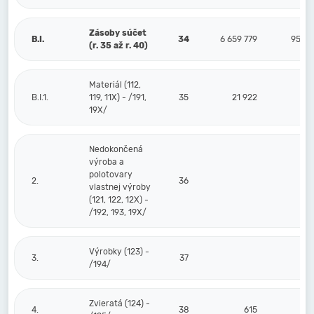
Zásoby súčet
B.I.
34
6 659 779
95 76
(r. 35 až r. 40)
Materiál (112,
B.I.1.
119, 11X) - /191,
35
21 922
19X/
Nedokončená
výroba a
polotovary
2.
36
vlastnej výroby
(121, 122, 12X) -
/192, 193, 19X/
Výrobky (123) -
3.
37
/194/
Zvieratá (124) -
4.
38
615