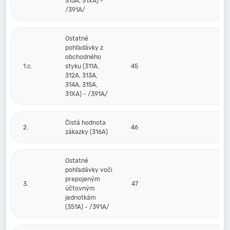
315A, 31XA) -
/391A/
Ostatné
pohľadávky z
obchodného
1.c.
styku (311A,
45
312A, 313A,
314A, 315A,
31XA) - /391A/
Čistá hodnota
2.
46
zákazky (316A)
Ostatné
pohľadávky voči
prepojeným
3.
47
účtovným
jednotkám
(351A) - /391A/