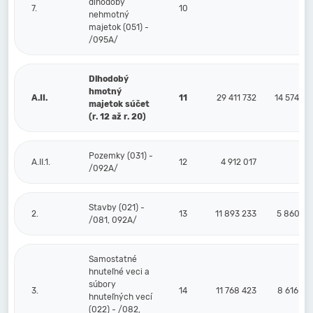
dlhodobý
7.
10
nehmotný
majetok (051) -
/095A/
Dlhodobý
hmotný
A.II.
11
29 411 732
14 574 92
majetok súčet
(r. 12 až r. 20)
Pozemky (031) -
A.II.1.
12
4 912 017
/092A/
Stavby (021) -
2.
13
11 893 233
5 860 67
/081, 092A/
Samostatné
hnuteľné veci a
súbory
3.
14
11 768 423
8 616 30
hnuteľných vecí
(022) - /082,