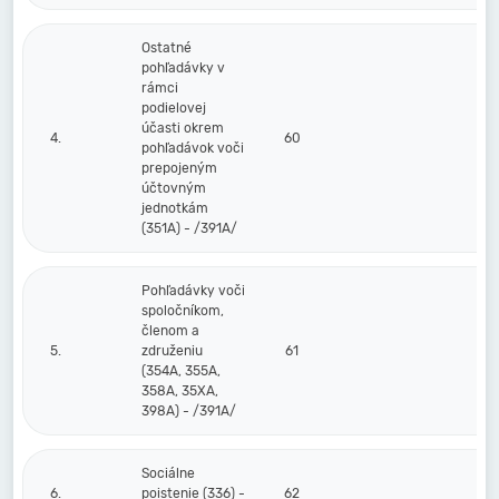
Ostatné
pohľadávky v
rámci
podielovej
účasti okrem
4.
60
pohľadávok voči
prepojeným
účtovným
jednotkám
(351A) - /391A/
Pohľadávky voči
spoločníkom,
členom a
5.
združeniu
61
(354A, 355A,
358A, 35XA,
398A) - /391A/
Sociálne
6.
poistenie (336) -
62