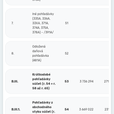
Iné pohľadávky
(335A, 336A,
7.
33XA, 371A,
51
374A, 375A,
378A) - /391A/
Odložená
daňová
8.
52
pohľadávka
(481A)
Krátkodobé
pohľadávky
B.III.
53
3 736 294
271 50
súčet (r. 54 + r.
58 až r. 65)
Pohľadávky z
obchodného
B.III.1.
54
3 669 022
231 77
styku súčet (r.