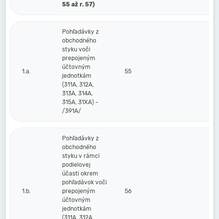
55 až r. 57)
Pohľadávky z
obchodného
styku voči
prepojeným
účtovným
1.a.
55
jednotkám
(311A, 312A,
313A, 314A,
315A, 31XA) -
/391A/
Pohľadávky z
obchodného
styku v rámci
podielovej
účasti okrem
pohľadávok voči
1.b.
prepojeným
56
účtovným
jednotkám
(311A, 312A,