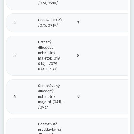
/074, 091A/
Goodwill (015) -
4.
7
/075, 091A/
Ostatný
dlhodobý
nehmotný
5.
8
majetok (019,
01X) - /079,
07X, 091A/
Obstarávaný
dlhodobý
6.
nehmotný
9
majetok (041) -
/093/
Poskytnuté
preddavky na