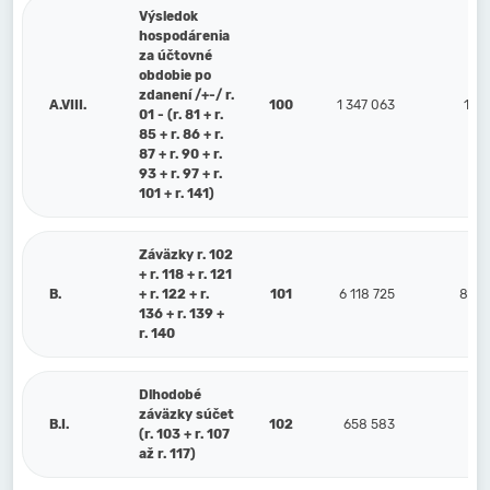
Výsledok
hospodárenia
za účtovné
obdobie po
zdanení /+-/ r.
A.VIII.
100
1 347 063
1 66
01 - (r. 81 + r.
85 + r. 86 + r.
87 + r. 90 + r.
93 + r. 97 + r.
101 + r. 141)
Záväzky r. 102
+ r. 118 + r. 121
B.
+ r. 122 + r.
101
6 118 725
8 09
136 + r. 139 +
r. 140
Dlhodobé
záväzky súčet
B.I.
102
658 583
75
(r. 103 + r. 107
až r. 117)