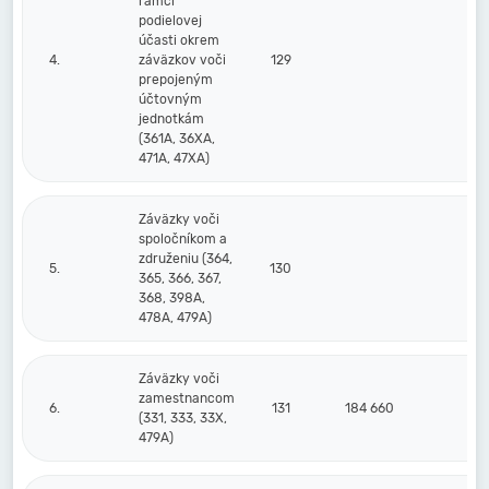
rámci
podielovej
účasti okrem
4.
záväzkov voči
129
prepojeným
účtovným
jednotkám
(361A, 36XA,
471A, 47XA)
Záväzky voči
spoločníkom a
združeniu (364,
5.
130
365, 366, 367,
368, 398A,
478A, 479A)
Záväzky voči
zamestnancom
6.
131
184 660
15
(331, 333, 33X,
479A)