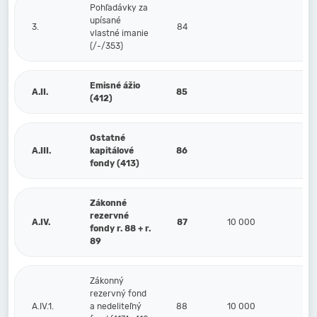
Pohľadávky za
upísané
3.
84
vlastné imanie
(/-/353)
Emisné ážio
A.II.
85
(412)
Ostatné
A.III.
kapitálové
86
fondy (413)
Zákonné
rezervné
A.IV.
87
10 000
1
fondy r. 88 + r.
89
Zákonný
rezervný fond
A.IV.1.
a nedeliteľný
88
10 000
1