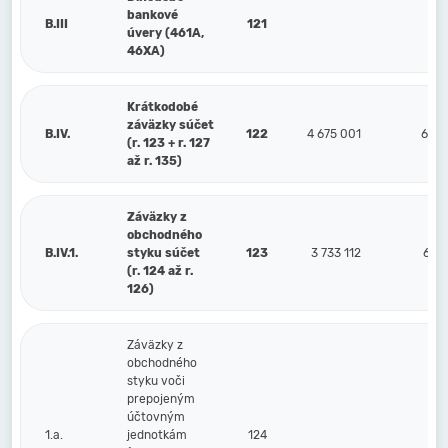
bankové
B.III
121
úvery (461A,
46XA)
Krátkodobé
záväzky súčet
B.IV.
122
4 675 001
6 55
(r. 123 + r. 127
až r. 135)
Záväzky z
obchodného
B.IV.1.
styku súčet
123
3 733 112
6 00
(r. 124 až r.
126)
Záväzky z
obchodného
styku voči
prepojeným
účtovným
1.a.
jednotkám
124