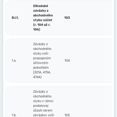
Dlhodobé
záväzky z
obchodného
B.I.1.
103
styku súčet
(r. 104 až r.
106)
Záväzky z
obchodného
styku voči
prepojeným
1.a.
104
účtovným
jednotkám
(321A, 475A,
476A)
Záväzky z
obchodného
styku v rámci
podielovej
účasti okrem
1.b.
záväzkov voči
105