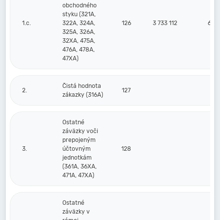
obchodného
styku (321A,
1.c.
322A, 324A,
126
3 733 112
6 00
325A, 326A,
32XA, 475A,
476A, 478A,
47XA)
Čistá hodnota
2.
127
zákazky (316A)
Ostatné
záväzky voči
prepojeným
3.
účtovným
128
jednotkám
(361A, 36XA,
471A, 47XA)
Ostatné
záväzky v