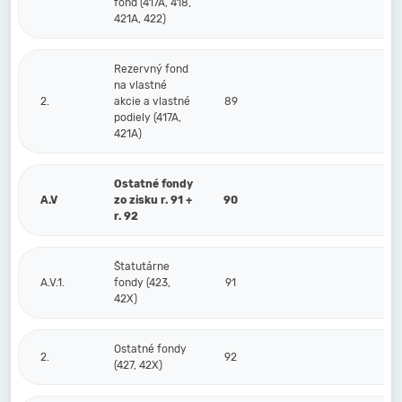
fond (417A, 418,
421A, 422)
Rezervný fond
na vlastné
2.
akcie a vlastné
89
podiely (417A,
421A)
Ostatné fondy
A.V
zo zisku r. 91 +
90
r. 92
Štatutárne
A.V.1.
fondy (423,
91
42X)
Ostatné fondy
2.
92
(427, 42X)