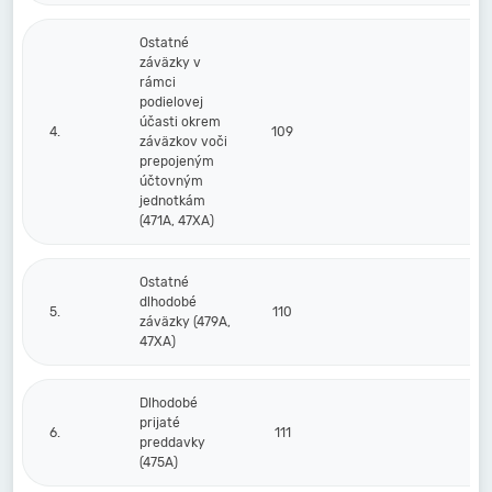
Ostatné
záväzky v
rámci
podielovej
účasti okrem
4.
109
záväzkov voči
prepojeným
účtovným
jednotkám
(471A, 47XA)
Ostatné
dlhodobé
5.
110
záväzky (479A,
47XA)
Dlhodobé
prijaté
6.
111
preddavky
(475A)