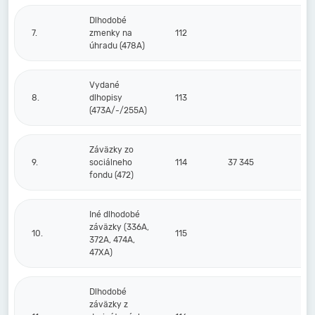
Dlhodobé
7.
zmenky na
112
úhradu (478A)
Vydané
8.
dlhopisy
113
(473A/-/255A)
Záväzky zo
9.
sociálneho
114
37 345
3
fondu (472)
Iné dlhodobé
záväzky (336A,
10.
115
372A, 474A,
47XA)
Dlhodobé
záväzky z