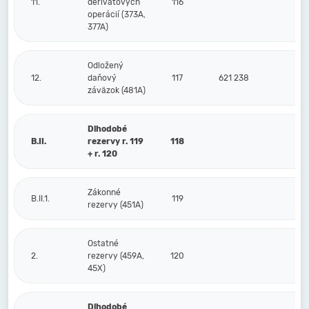
11.
derivátových
116
operácií (373A,
377A)
Odložený
12.
daňový
117
621 238
71
záväzok (481A)
Dlhodobé
B.II.
rezervy r. 119
118
+ r. 120
Zákonné
B.II.1.
119
rezervy (451A)
Ostatné
2.
rezervy (459A,
120
45X)
Dlhodobé