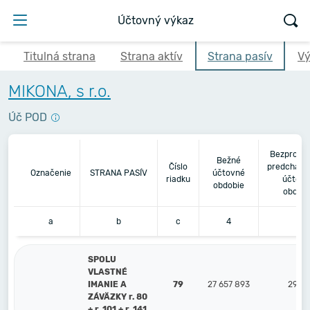
Účtovný výkaz
Titulná strana
Strana aktív
Strana pasív
Vý
MIKONA, s r.o.
Úč POD
Bezprostr
Bežné
Číslo
predchádz
Označenie
STRANA PASÍV
účtovné
riadku
účtov
obdobie
obdobi
a
b
c
4
5
SPOLU
VLASTNÉ
IMANIE A
79
27 657 893
29 01
ZÁVÄZKY r. 80
+ r. 101 + r. 141