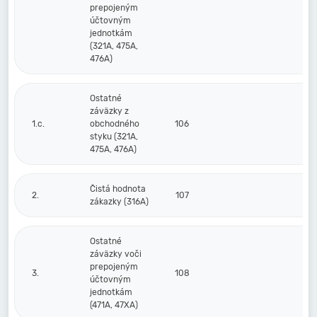
prepojeným
účtovným
jednotkám
(321A, 475A,
476A)
Ostatné
záväzky z
1.c.
obchodného
106
styku (321A,
475A, 476A)
Čistá hodnota
2.
107
zákazky (316A)
Ostatné
záväzky voči
prepojeným
3.
108
účtovným
jednotkám
(471A, 47XA)