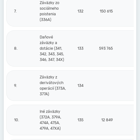
Záväzky zo
sociálneho
7.
132
150 615
13
poistenia
(336A)
Daňové
záväzky a
8.
dotácie (341,
133
593 765
24
342, 343, 345,
346, 347, 34X)
Záväzky z
derivátových
9.
134
operácií (373A,
377A)
Iné záväzky
(372A, 379A,
10.
135
12 849
1
474A, 475A,
479A, 47XA)