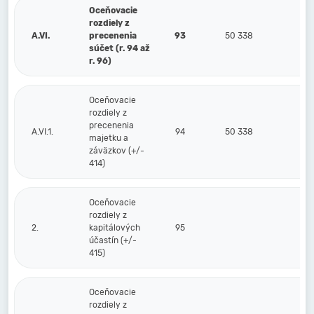
Oceňovacie
rozdiely z
A.VI.
precenenia
93
50 338
4
súčet (r. 94 až
r. 96)
Oceňovacie
rozdiely z
precenenia
A.VI.1.
94
50 338
4
majetku a
záväzkov (+/-
414)
Oceňovacie
rozdiely z
2.
kapitálových
95
účastín (+/-
415)
Oceňovacie
rozdiely z