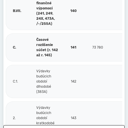
finančné
výpomoci
B.VII.
140
(241, 249,
24X, 473A,
/-/255A)
Časové
rozlíšenie
C.
141
73 780
10
súčet (r. 142
až r. 145)
Výdavky
budúcich
C.1.
období
142
dlhodobé
(383A)
Výdavky
budúcich
2.
období
143
kratkodobé