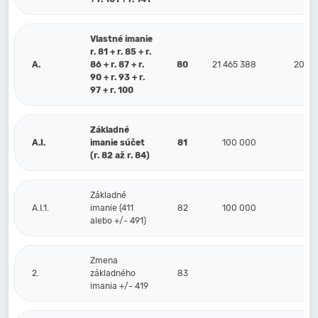
Vlastné imanie
r. 81 + r. 85 + r.
A.
86 + r. 87 + r.
80
21 465 388
20 81
90 + r. 93 + r.
97 + r. 100
Základné
A.I.
imanie súčet
81
100 000
10
(r. 82 až r. 84)
Základné
A.I.1.
imanie (411
82
100 000
10
alebo +/- 491)
Zmena
2.
základného
83
imania +/- 419