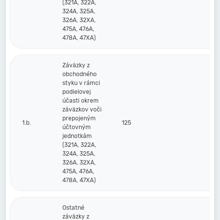
(321A, 322A,
324A, 325A,
326A, 32XA,
475A, 476A,
478A, 47XA)
Záväzky z
obchodného
styku v rámci
podielovej
účasti okrem
záväzkov voči
prepojeným
1.b.
125
účtovným
jednotkám
(321A, 322A,
324A, 325A,
326A, 32XA,
475A, 476A,
478A, 47XA)
Ostatné
záväzky z