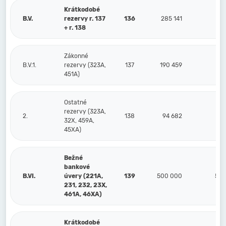
Krátkodobé
B.V.
rezervy r. 137
136
285 141
28
+ r. 138
Zákonné
B.V.1.
rezervy (323A,
137
190 459
19
451A)
Ostatné
rezervy (323A,
2.
138
94 682
9
32X, 459A,
45XA)
Bežné
bankové
B.VI.
úvery (221A,
139
500 000
500
231, 232, 23X,
461A, 46XA)
Krátkodobé