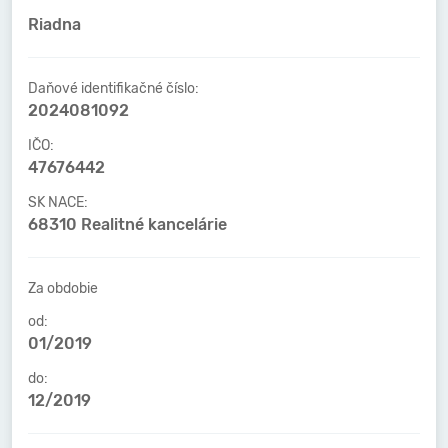
Riadna
Daňové identifikačné číslo:
2024081092
IČO:
47676442
SK NACE:
68310 Realitné kancelárie
Za obdobie
od:
01/2019
do:
12/2019