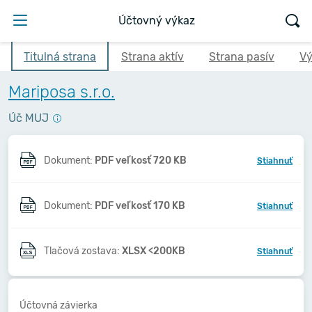
Účtovný výkaz
Titulná strana
Strana aktív
Strana pasív
Vý
Mariposa s.r.o.
Úč MUJ
Dokument:
PDF veľkosť 720 KB
Stiahnuť
Dokument:
PDF veľkosť 170 KB
Stiahnuť
Tlačová zostava:
XLSX <200KB
Stiahnuť
Účtovná závierka