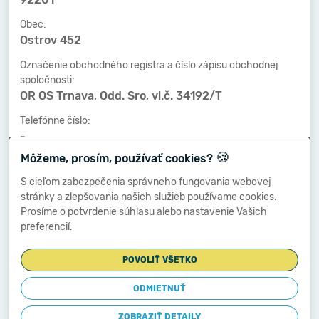
Obec:
Ostrov 452
Označenie obchodného registra a číslo zápisu obchodnej
spoločnosti:
OR OS Trnava, Odd. Sro, vl.č. 34192/T
Telefónne číslo:
-
🍪
Môžeme, prosím, používať cookies?
Faxové číslo:
-
S cieľom zabezpečenia správneho fungovania webovej
stránky a zlepšovania našich služieb používame cookies.
E-mailová adresa:
Prosíme o potvrdenie súhlasu alebo nastavenie Vašich
-
preferencií.
POVOLIŤ VŠETKO
Zostavená dňa:
30.03.2020
ODMIETNUŤ
Schválená dňa:
ZOBRAZIŤ DETAILY