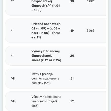
**
hospodárskej
18
1 801
činnosti (+/-) (r. 01
- r. 08)
Pridaná hodnota (r.
02 - r. 09) + (r. 03 +
*
19
5 065
r. 04 + r. 05) - (r. 10
+ r. 11)
Výnosy z finančnej
*
činnosti spolu
20
súčet (r. 21 až r. 26)
Tržby z predaja
VII.
cenných papierov a
21
podielov (661)
Výnosy z dlhodobého
VIII.
finančného majetku
22
(665)