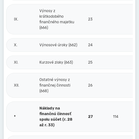
Výnosy z
krátkodobého
IX.
23
finančného majetku
(666)
X.
Výnosové úroky (662)
24
XI.
Kurzové zisky (663)
25
Ostatné výnosy z
XII.
finančnej činnosti
26
(668)
Náklady na
finančnú činnosť
*
27
114
spolu súčet (r. 28
až r. 33)