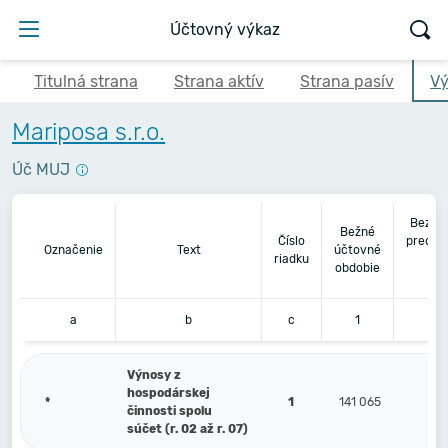
Účtovný výkaz
Titulná strana
Strana aktív
Strana pasív
Vý
Mariposa s.r.o.
Úč MUJ
Bezpr
Bežné
Číslo
predch
Označenie
Text
účtovné
riadku
úč
obdobie
ob
a
b
c
1
Výnosy z
hospodárskej
*
1
141 065
činnosti spolu
súčet (r. 02 až r. 07)