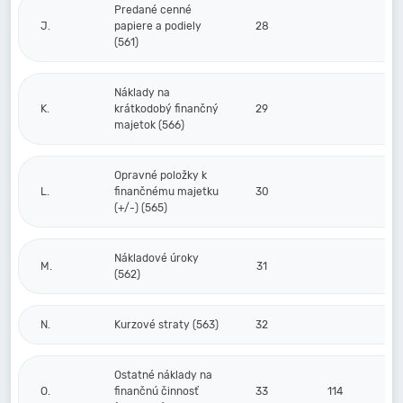
Predané cenné
J.
papiere a podiely
28
(561)
Náklady na
K.
krátkodobý finančný
29
majetok (566)
Opravné položky k
L.
finančnému majetku
30
(+/-) (565)
Nákladové úroky
M.
31
(562)
N.
Kurzové straty (563)
32
Ostatné náklady na
O.
finančnú činnosť
33
114