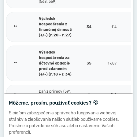
(568, 569)
Výsledok
hospodárenia z
**
34
-114
finančnej činnosti
(+/-) (r. 20 - r. 27)
Výsledok
hospodárenia za
**
účtovné obdobie
35
1 687
pred zdanením
(+/-) (r. 18 + r. 34)
Daň z príjmov (591,
P.
36
354
595)
🍪
Môžeme, prosím, používať cookies?
S cieľom zabezpečenia správneho fungovania webovej
Prevod podielov na
stránky a zlepšovania našich služieb používame cookies.
výsledku
Q.
hospodárenia
37
Prosíme o potvrdenie súhlasu alebo nastavenie Vašich
spoločníkom (+/-)
preferencií.
(596)