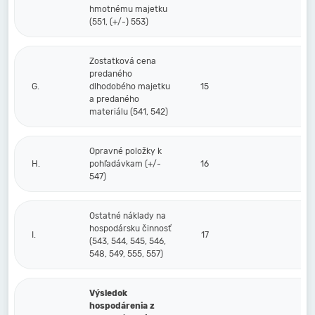
hmotnému majetku
(551, (+/-) 553)
Zostatková cena
predaného
G.
dlhodobého majetku
15
a predaného
materiálu (541, 542)
Opravné položky k
H.
pohľadávkam (+/-
16
547)
Ostatné náklady na
hospodársku činnosť
I.
17
(543, 544, 545, 546,
548, 549, 555, 557)
Výsledok
hospodárenia z