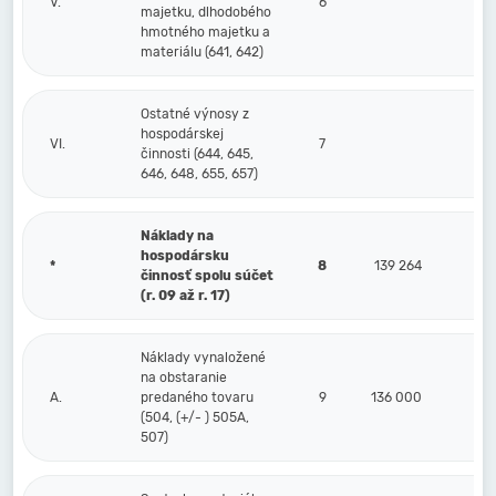
V.
6
majetku, dlhodobého
hmotného majetku a
materiálu (641, 642)
Ostatné výnosy z
hospodárskej
VI.
7
činnosti (644, 645,
646, 648, 655, 657)
Náklady na
hospodársku
*
8
139 264
činnosť spolu súčet
(r. 09 až r. 17)
Náklady vynaložené
na obstaranie
A.
predaného tovaru
9
136 000
(504, (+/- ) 505A,
507)