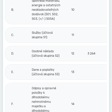
Spotreba materiálu,
energie a ostatných
B.
neskladovateľných
10
dodávok (501, 502,
503, (+/-) 505A)
Služby (účtová
C.
11
skupina 51)
Osobné náklady
D.
12
3 264
(účtová skupina 52)
Dane a poplatky
E.
13
(účtová skupina 53)
Odpisy a opravné
položky k
dlhodobému
nehmotnému
F.
14
majetku a
dlhodobému