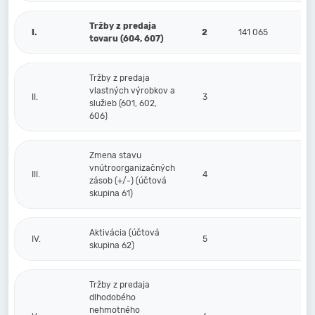
Tržby z predaja
I.
2
141 065
tovaru (604, 607)
Tržby z predaja
vlastných výrobkov a
II.
3
služieb (601, 602,
606)
Zmena stavu
vnútroorganizačných
III.
4
zásob (+/-) (účtová
skupina 61)
Aktivácia (účtová
IV.
5
skupina 62)
Tržby z predaja
dlhodobého
nehmotného