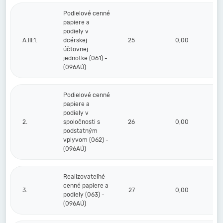
Podielové cenné
papiere a
podiely v
A.III.1.
dcérskej
25
0,00
účtovnej
jednotke (061) -
(096AÚ)
Podielové cenné
papiere a
podiely v
2.
spoločnosti s
26
0,00
podstatným
vplyvom (062) -
(096AÚ)
Realizovateľné
cenné papiere a
3.
27
0,00
podiely (063) -
(096AÚ)