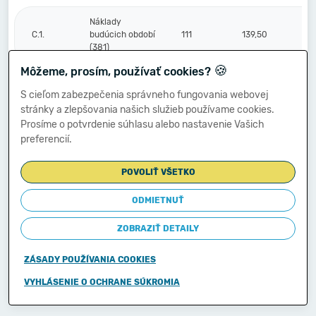
Náklady
C.1.
budúcich období
111
139,50
(381)
🍪
Môžeme, prosím, používať cookies?
Komplexné
S cieľom zabezpečenia správneho fungovania webovej
náklady
2.
112
0,00
stránky a zlepšovania našich služieb používame cookies.
budúcich období
Prosíme o potvrdenie súhlasu alebo nastavenie Vašich
(382)
preferencií.
Príjmy budúcich
3.
113
0,00
POVOLIŤ VŠETKO
období (385)
ODMIETNUŤ
Vzťahy k účtom
ZOBRAZIŤ DETAILY
klientov
Štátnej
D.
114
0,00
pokladnice
ZÁSADY POUŽÍVANIA COOKIES
(účtová
skupina 20)
VYHLÁSENIE O OCHRANE SÚKROMIA