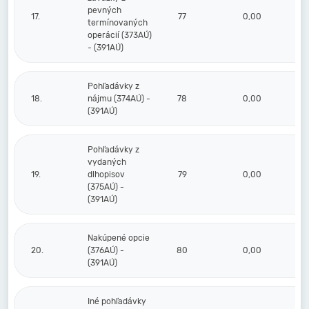
pevných
17.
77
0,00
termínovaných
operácií (373AÚ)
- (391AÚ)
Pohľadávky z
18.
nájmu (374AÚ) -
78
0,00
(391AÚ)
Pohľadávky z
vydaných
19.
dlhopisov
79
0,00
(375AÚ) -
(391AÚ)
Nakúpené opcie
20.
(376AÚ) -
80
0,00
(391AÚ)
Iné pohľadávky