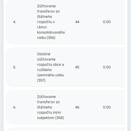
Zúčtovanie
transferov zo
štátneho
4.
rozpočtu v
44
0,00
rámci
konsolidovaného
celku (356)
Ostatné
zúčtovanie
rozpočtu obce a
5.
45
0,00
vyššieho
územného celku
(357)
Zúčtovanie
transferov zo
6.
štátneho
46
0,00
rozpočtu iným
subjektom (358)