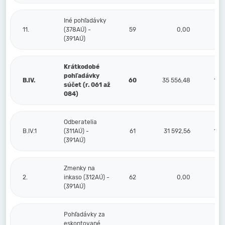
Iné pohľadávky
11.
(378AÚ) -
59
0,00
(391AÚ)
Krátkodobé
pohľadávky
B.IV.
60
35 556,48
13 
súčet (r. 061 až
084)
Odberatelia
B.IV.1
(311AÚ) -
61
31 592,56
13 
(391AÚ)
Zmenky na
2.
inkaso (312AÚ) -
62
0,00
(391AÚ)
Pohľadávky za
eskontované