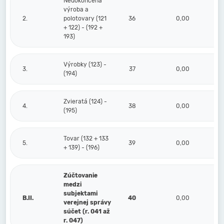
Nedokončená
výroba a
2.
polotovary (121
36
0,00
+ 122) - (192 +
193)
Výrobky (123) -
3.
37
0,00
(194)
Zvieratá (124) -
4.
38
0,00
(195)
Tovar (132 + 133
5.
39
0,00
+ 139) - (196)
Zúčtovanie
medzi
subjektami
B.II.
40
0,00
verejnej správy
súčet (r. 041 až
r. 047)