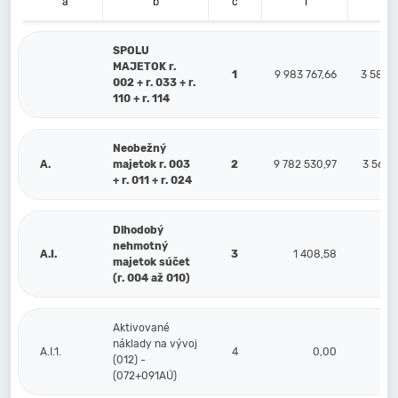
a
b
c
1
2
SPOLU
MAJETOK r.
1
9 983 767,66
3 582 7
002 + r. 033 + r.
110 + r. 114
Neobežný
A.
majetok r. 003
2
9 782 530,97
3 569 
+ r. 011 + r. 024
Dlhodobý
nehmotný
A.I.
3
1 408,58
1 4
majetok súčet
(r. 004 až 010)
Aktivované
náklady na vývoj
A.I.1.
4
0,00
(012) -
(072+091AÚ)