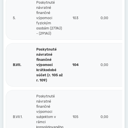
Poskytnuté
návratné
finančné
5.
výpomoci
103
0,00
fyzickým
osobám (277AÚ)
- (291AÚ)
Poskytnuté
návratné
finančné
B.VII.
výpomoci
104
0,00
krátkodobé
súčet (r. 105 až
r. 109)
Poskytnuté
návratné
finančné
výpomoci
B.VII.1.
subjektom v
105
0,00
rámci
konsolidovaného