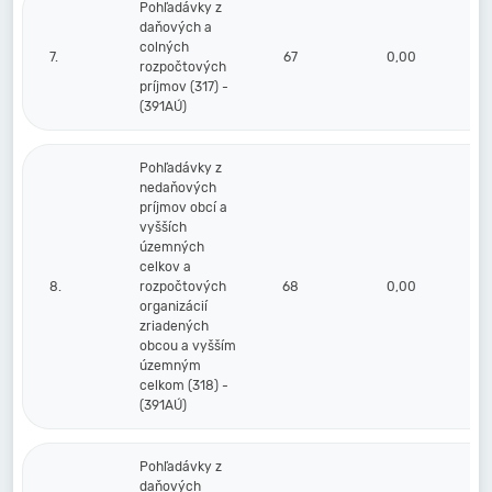
Pohľadávky z
daňových a
colných
7.
67
0,00
rozpočtových
príjmov (317) -
(391AÚ)
Pohľadávky z
nedaňových
príjmov obcí a
vyšších
územných
celkov a
8.
rozpočtových
68
0,00
organizácií
zriadených
obcou a vyšším
územným
celkom (318) -
(391AÚ)
Pohľadávky z
daňových