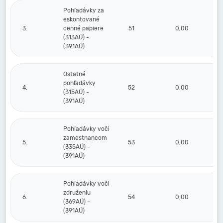
Pohľadávky za
eskontované
3.
cenné papiere
51
0,00
(313AÚ) -
(391AÚ)
Ostatné
pohľadávky
4.
52
0,00
(315AÚ) -
(391AÚ)
Pohľadávky voči
zamestnancom
5.
53
0,00
(335AÚ) -
(391AÚ)
Pohľadávky voči
združeniu
6.
54
0,00
(369AÚ) -
(391AÚ)