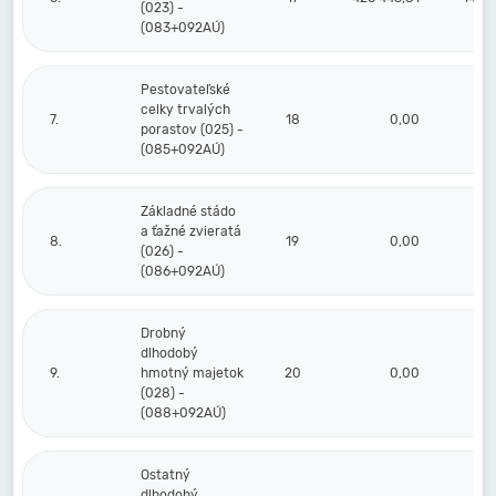
(023) -
(083+092AÚ)
Pestovateľské
celky trvalých
7.
18
0,00
porastov (025) -
(085+092AÚ)
Základné stádo
a ťažné zvieratá
8.
19
0,00
(026) -
(086+092AÚ)
Drobný
dlhodobý
9.
hmotný majetok
20
0,00
(028) -
(088+092AÚ)
Ostatný
dlhodobý