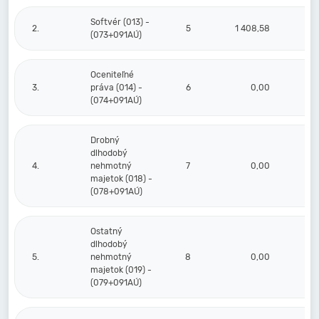
Softvér (013) -
2.
5
1 408,58
1 4
(073+091AÚ)
Oceniteľné
3.
práva (014) -
6
0,00
(074+091AÚ)
Drobný
dlhodobý
4.
nehmotný
7
0,00
majetok (018) -
(078+091AÚ)
Ostatný
dlhodobý
5.
nehmotný
8
0,00
majetok (019) -
(079+091AÚ)