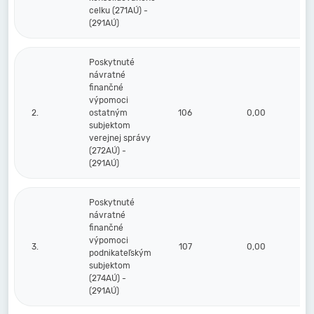
celku (271AÚ) -
(291AÚ)
Poskytnuté
návratné
finančné
výpomoci
2.
ostatným
106
0,00
subjektom
verejnej správy
(272AÚ) -
(291AÚ)
Poskytnuté
návratné
finančné
výpomoci
3.
107
0,00
podnikateľským
subjektom
(274AÚ) -
(291AÚ)