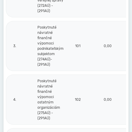
verejnej správy
(272AÚ) -
(291AÚ)
Poskytnuté
návratné
finančné
výpomoci
3.
101
0,00
podnikateľským
subjektom
(274AÚ)-
(291AÚ)
Poskytnuté
návratné
finančné
výpomoci
4.
102
0,00
ostatným
organizáciám
(275AÚ) -
(291AÚ)