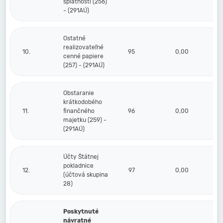
splatnosti (256)
- (291AÚ)
Ostatné
realizovateľné
10.
95
0,00
cenné papiere
(257) - (291AÚ)
Obstaranie
krátkodobého
11.
finančného
96
0,00
majetku (259) -
(291AÚ)
Účty Štátnej
pokladnice
12.
97
0,00
(účtová skupina
28)
Poskytnuté
návratné