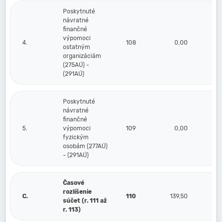
Poskytnuté
návratné
finančné
výpomoci
4.
108
0,00
ostatným
organizáciám
(275AÚ) -
(291AÚ)
Poskytnuté
návratné
finančné
5.
výpomoci
109
0,00
fyzickým
osobám (277AÚ)
- (291AÚ)
Časové
rozlíšenie
C.
110
139,50
súčet (r. 111 až
r. 113)