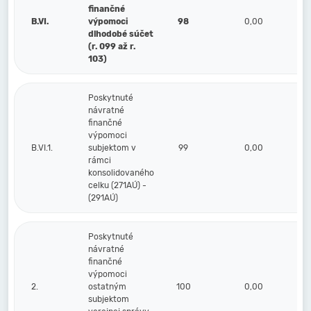
finančné
B.VI.
výpomoci
98
0,00
dlhodobé súčet
(r. 099 až r.
103)
Poskytnuté
návratné
finančné
výpomoci
B.VI.1.
subjektom v
99
0,00
rámci
konsolidovaného
celku (271AÚ) -
(291AÚ)
Poskytnuté
návratné
finančné
výpomoci
2.
ostatným
100
0,00
subjektom