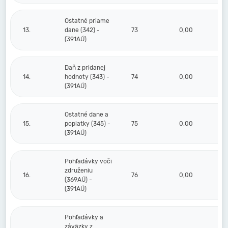
Ostatné priame
13.
dane (342) -
73
0,00
(391AÚ)
Daň z pridanej
14.
hodnoty (343) -
74
0,00
(391AÚ)
Ostatné dane a
15.
poplatky (345) -
75
0,00
(391AÚ)
Pohľadávky voči
združeniu
16.
76
0,00
(369AÚ) -
(391AÚ)
Pohľadávky a
záväzky z