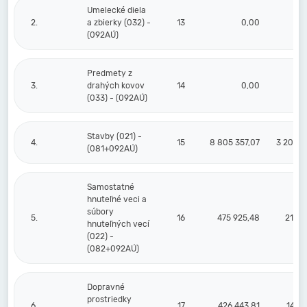
Umelecké diela
2.
a zbierky (032) -
13
0,00
(092AÚ)
Predmety z
3.
drahých kovov
14
0,00
(033) - (092AÚ)
Stavby (021) -
4.
15
8 805 357,07
3 205 9
(081+092AÚ)
Samostatné
hnuteľné veci a
súbory
5.
16
475 925,48
212 2
hnuteľných vecí
(022) -
(082+092AÚ)
Dopravné
prostriedky
6.
17
426 443,81
149 5