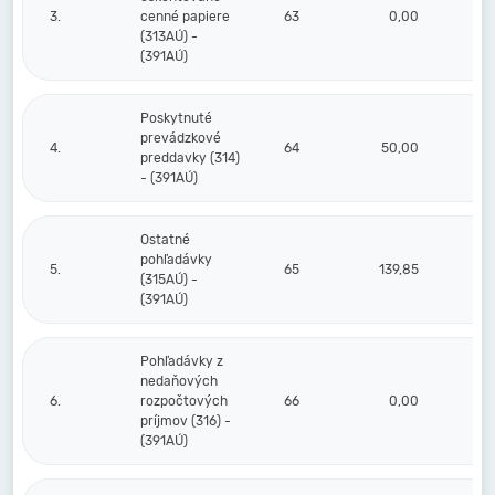
3.
cenné papiere
63
0,00
(313AÚ) -
(391AÚ)
Poskytnuté
prevádzkové
4.
64
50,00
preddavky (314)
- (391AÚ)
Ostatné
pohľadávky
5.
65
139,85
(315AÚ) -
(391AÚ)
Pohľadávky z
nedaňových
6.
rozpočtových
66
0,00
príjmov (316) -
(391AÚ)