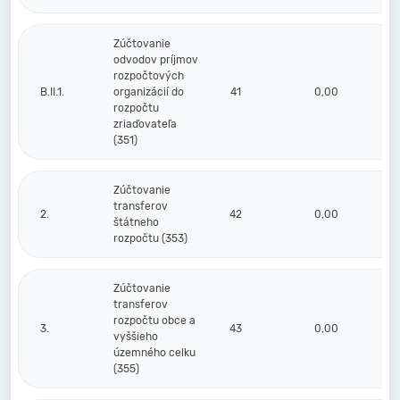
Zúčtovanie
odvodov príjmov
rozpočtových
B.II.1.
organizácií do
41
0,00
rozpočtu
zriaďovateľa
(351)
Zúčtovanie
transferov
2.
42
0,00
štátneho
rozpočtu (353)
Zúčtovanie
transferov
rozpočtu obce a
3.
43
0,00
vyššieho
územného celku
(355)