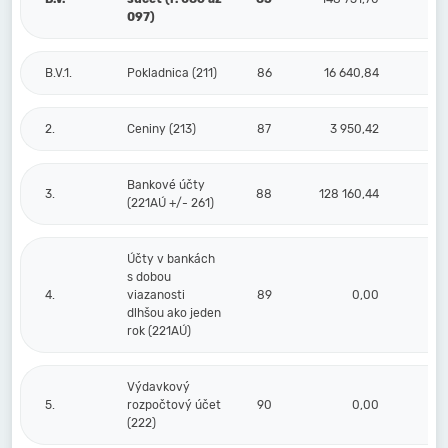
097)
B.V.1.
Pokladnica (211)
86
16 640,84
2.
Ceniny (213)
87
3 950,42
Bankové účty
3.
88
128 160,44
(221AÚ +/- 261)
Účty v bankách
s dobou
4.
viazanosti
89
0,00
dlhšou ako jeden
rok (221AÚ)
Výdavkový
5.
rozpočtový účet
90
0,00
(222)