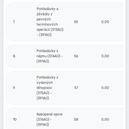
Pohľadávky a
záväzky z
pevných
7.
55
0,00
termínových
operácií (373AÚ)
- (391AÚ)
Pohľadávky z
8.
nájmu (374AÚ) -
56
0,00
(391AÚ)
Pohľadávky z
vydaných
9.
dlhopisov
57
0,00
(375AÚ) -
(391AÚ)
Nakúpené opcie
10
(376AÚ) -
58
0,00
(391AÚ)