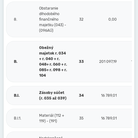
Obstaranie
dlhodobého
8.
finančného
32
0,00
majetku (043) -
(096AÚ)
Obežný
majetok r. 034
+ r. 040 + r.
B.
33
201 097,19
13 
048+ r. 060 + r.
085+ r. 098 + r.
104
Zásoby súčet
B.I.
34
16 789,01
(r. 035 až 039)
Materiál (112 +
B.I.1.
35
16 789,01
119) - (191)