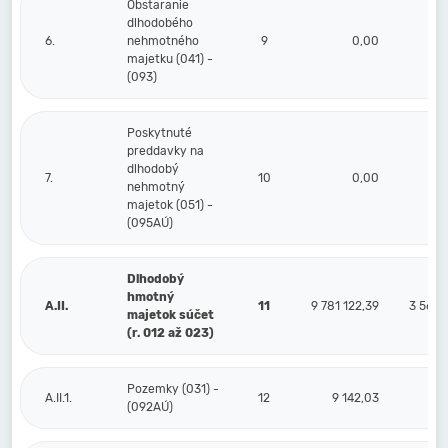
Obstaranie
dlhodobého
6.
nehmotného
9
0,00
majetku (041) -
(093)
Poskytnuté
preddavky na
dlhodobý
7.
10
0,00
nehmotný
majetok (051) -
(095AÚ)
Dlhodobý
hmotný
A.II.
11
9 781 122,39
3 567 
majetok súčet
(r. 012 až 023)
Pozemky (031) -
A.II.1.
12
9 142,03
(092AÚ)