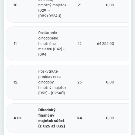
10.
hmotný majetok
21
0,00
(029) -
(089+092AÚ)
Obstaranie
dlhodobého
11.
hmotného
22
64 254,00
majetku (042) -
(094)
Poskytnuté
preddavky na
12.
dlhodobý
23
0,00
hmotný majetok
(052) - (095AÚ)
Dlhodobý
finančný
A.III.
24
0,00
majetok súčet
(r. 025 až 032)