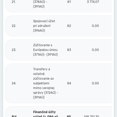
21.
(378AÚ) -
81
3 774,07
(391AÚ)
Spojovací účet
22.
pri združení
82
0,00
(396AÚ)
Zúčtovanie s
23.
Európskou úniou
83
0,00
(371AÚ)- (391AÚ)
Transfery a
ostatné
zúčtovanie so
24.
subjektami
84
0,00
mimo verejnej
správy (372AÚ) -
(391AÚ)
Finančné účty
B.V.
súčet (r. 086 až
85
148 751,70