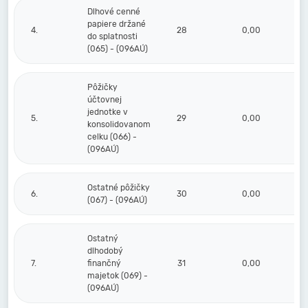
Dlhové cenné
papiere držané
4.
28
0,00
do splatnosti
(065) - (096AÚ)
Pôžičky
účtovnej
jednotke v
5.
29
0,00
konsolidovanom
celku (066) -
(096AÚ)
Ostatné pôžičky
6.
30
0,00
(067) - (096AÚ)
Ostatný
dlhodobý
7.
finančný
31
0,00
majetok (069) -
(096AÚ)