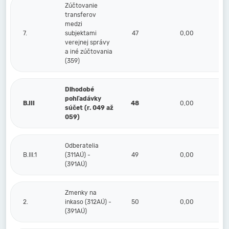
Zúčtovanie
transferov
medzi
7.
subjektami
47
0,00
verejnej správy
a iné zúčtovania
(359)
Dlhodobé
pohľadávky
B.III
48
0,00
súčet (r. 049 až
059)
Odberatelia
B.III.1
(311AÚ) -
49
0,00
(391AÚ)
Zmenky na
2.
inkaso (312AÚ) -
50
0,00
(391AÚ)