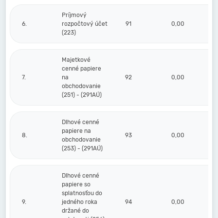
Príjmový
6.
rozpočtový účet
91
0,00
(223)
Majetkové
cenné papiere
7.
na
92
0,00
obchodovanie
(251) - (291AÚ)
Dlhové cenné
papiere na
8.
93
0,00
obchodovanie
(253) - (291AÚ)
Dlhové cenné
papiere so
splatnosťou do
9.
jedného roka
94
0,00
držané do