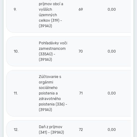
príjmov obcí a
9.
vyšších
69
0,00
územných
celkov (319) -
(391AÚ)
Pohľadávky voči
zamestnancom
10.
70
0,00
(335AÚ) -
(391AÚ)
Zúčtovanie s
orgánmi
sociálneho
11.
poistenia a
71
0,00
zdravotného
poistenia (336) -
(391AÚ)
Daň z príjmov
12.
72
0,00
(341) - (391AÚ)