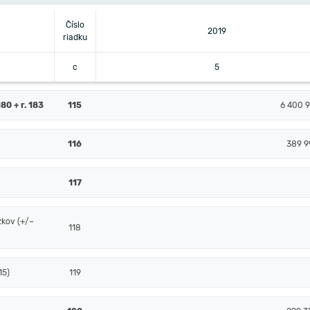
Číslo
2019
riadku
c
5
80 + r. 183
115
6 400 9
116
389 9
117
zkov (+/–
118
15)
119