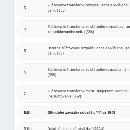
Zúčtovanie transferov rozpočtu obce a vyššieho
3.
celku (355)
Zúčtovanie transferov zo štátneho rozpočtu v rá
4.
konsolidovaného celku (356)
Ostatné zúčtovanie rozpočtu obce a vyššieho úz
5.
celku (357)
Zúčtovanie transferov zo štátneho rozpočtu iný
6.
(358)
Zúčtovanie transferov medzi subjektami verejnej 
7.
iné zúčtovania (359)
B.III.
Dlhodobé záväzky súčet (r. 141 až 150)
B.III.1.
Ostatné dlhodobé záväzky (479AÚ)