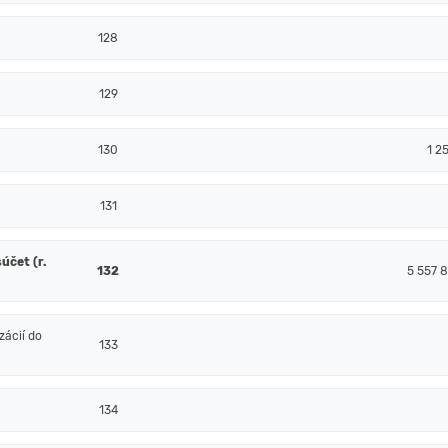
128
129
130
1 2
131
účet (r.
132
5 557 8
ácií do
133
134