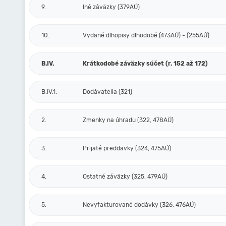
9.
Iné záväzky (379AÚ)
10.
Vydané dlhopisy dlhodobé (473AÚ) - (255AÚ)
B.IV.
Krátkodobé záväzky súčet (r. 152 až 172)
B.IV.1.
Dodávatelia (321)
2.
Zmenky na úhradu (322, 478AÚ)
3.
Prijaté preddavky (324, 475AÚ)
4.
Ostatné záväzky (325, 479AÚ)
5.
Nevyfakturované dodávky (326, 476AÚ)