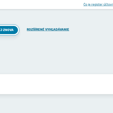
Čo je register účtov
ROZŠÍRENÉ VYHĽADÁVANIE
J ZNOVA