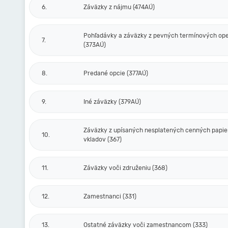
6.
Záväzky z nájmu (474AÚ)
Pohľadávky a záväzky z pevných termínových ope
7.
(373AÚ)
8.
Predané opcie (377AÚ)
9.
Iné záväzky (379AÚ)
Záväzky z upísaných nesplatených cenných papie
10.
vkladov (367)
11.
Záväzky voči združeniu (368)
12.
Zamestnanci (331)
13.
Ostatné záväzky voči zamestnancom (333)