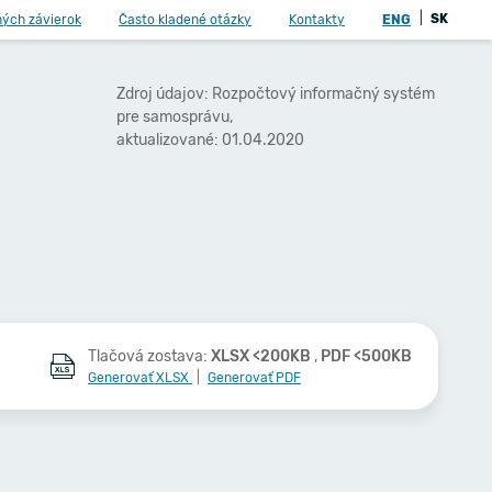
|
SK
ných závierok
Často kladené otázky
Kontakty
ENG
Zdroj údajov: Rozpočtový informačný systém
pre samosprávu,
aktualizované: 01.04.2020
Tlačová zostava:
XLSX <200KB
,
PDF <500KB
Generovať XLSX
|
Generovať PDF