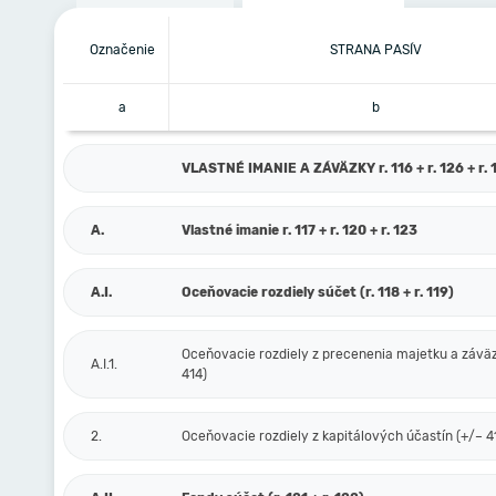
Označenie
STRANA PASÍV
a
b
VLASTNÉ IMANIE A ZÁVÄZKY r. 116 + r. 126 + r. 1
A.
Vlastné imanie r. 117 + r. 120 + r. 123
A.I.
Oceňovacie rozdiely súčet (r. 118 + r. 119)
Oceňovacie rozdiely z precenenia majetku a závä
A.I.1.
414)
2.
Oceňovacie rozdiely z kapitálových účastín (+/– 4