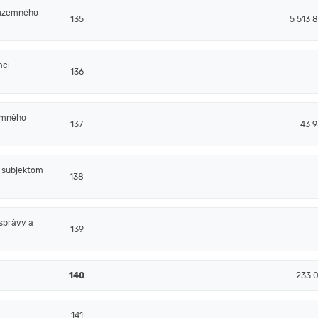
 územného
135
5 513 8
mci
136
emného
137
43 9
m subjektom
138
správy a
139
140
233 0
141