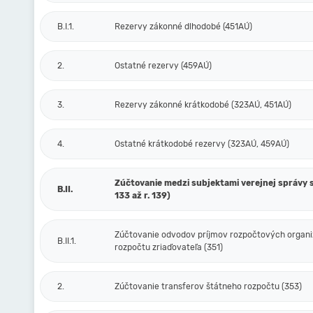
B.I.1.
Rezervy zákonné dlhodobé (451AÚ)
2.
Ostatné rezervy (459AÚ)
3.
Rezervy zákonné krátkodobé (323AÚ, 451AÚ)
4.
Ostatné krátkodobé rezervy (323AÚ, 459AÚ)
Zúčtovanie medzi subjektami verejnej správy s
B.II.
133 až r. 139)
Zúčtovanie odvodov príjmov rozpočtových organiz
B.II.1.
rozpočtu zriaďovateľa (351)
2.
Zúčtovanie transferov štátneho rozpočtu (353)