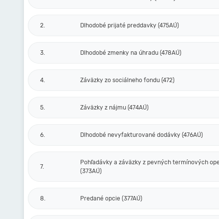
2.
Dlhodobé prijaté preddavky (475AÚ)
3.
Dlhodobé zmenky na úhradu (478AÚ)
4.
Záväzky zo sociálneho fondu (472)
5.
Záväzky z nájmu (474AÚ)
6.
Dlhodobé nevyfakturované dodávky (476AÚ)
Pohľadávky a záväzky z pevných termínových ope
7.
(373AÚ)
8.
Predané opcie (377AÚ)