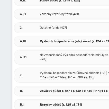
A.II.
Fondy súčet (r. 121 + r. 122)
A.II.1.
Zákonný rezervný fond (421)
2.
Ostatné fondy (427)
A.III.
Výsledok hospodárenia (+/-) súčet (r. 124 až 1
Nevysporiadaný výsledok hospodárenia minulých 
A.III.1.
428)
Výsledok hospodárenia za účtovné obdobie (+/–) r. 
2.
117 + r. 120 +r.124+ r. 126 + r. 180 + r. 183)
B.
Záväzky súčet r. 127 + r. 132 + r. 140 + r. 151 + r.
B.I.
Rezervy súčet (r. 128 až 131)