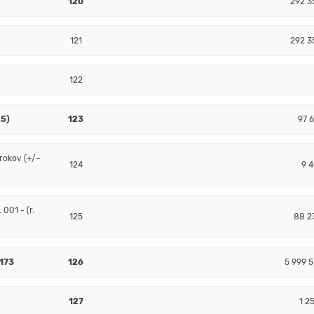
120
292 3
121
292 3
122
25)
123
97 6
rokov (+/–
124
9 4
001 - (r.
125
88 2
 173
126
5 999 5
127
1 2