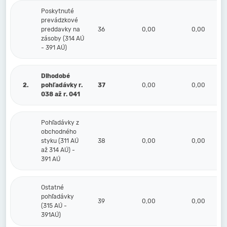
Poskytnuté
prevádzkové
preddavky na
36
0,00
0,00
zásoby (314 AÚ
- 391 AÚ)
Dlhodobé
2.
pohľadávky r.
37
0,00
0,00
038 až r. 041
Pohľadávky z
obchodného
styku (311 AÚ
38
0,00
0,00
až 314 AÚ) -
391 AÚ
Ostatné
pohľadávky
39
0,00
0,00
(315 AÚ -
391AÚ)