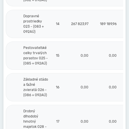
(082 + 092AÚ)
Dopravné
prostriedky
14
267 823,97
189 189,96
023 - (083 +
092AÚ)
Pestovateľské
celky trvalých
15
0,00
0,00
porastov 025 -
(085 + 092AÚ)
Základné stádo
a ťažné
16
0,00
0,00
zvieratá 026 -
(086 + 092AÚ)
Drobný
dlhodobý
hmotný
17
0,00
0,00
majetok 028 -