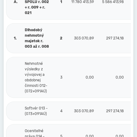
A.
SPOLU r. 002
1
11 780 413,59
5 586 413,98
6 
+ r. 009 + r.
021
Dlhodobý
nehmotný
1.
2
303 070,89
297 274,18
majetok r.
003 až r. 008
Nehmotné
výsledky z
vývojovej a
3
0,00
0,00
obdobnej
činnosti 012-
(072+091AÚ)
Softvér 013 -
4
303 070,89
297 274,18
(073+091AÚ)
Oceniteľné
práva 014 -
5
0,00
0,00