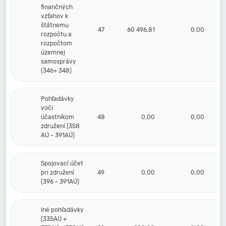
finančných
vzťahov k
štátnemu
47
60 496,81
0,00
rozpočtu a
rozpočtom
územnej
samosprávy
(346+ 348)
Pohľadávky
voči
účastníkom
48
0,00
0,00
združení (358
AÚ - 391AÚ)
Spojovací účet
pri združení
49
0,00
0,00
(396 - 391AÚ)
Iné pohľadávky
(335AÚ +