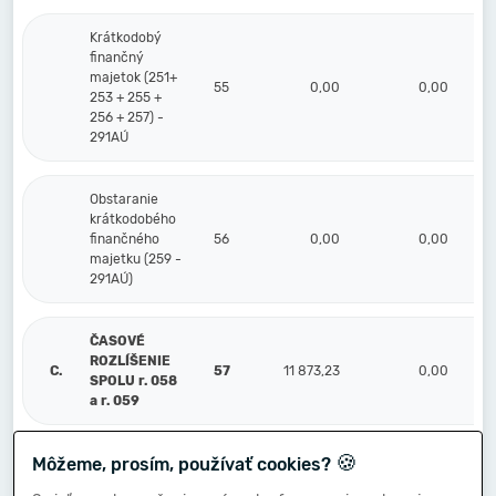
Krátkodobý
finančný
majetok (251+
55
0,00
0,00
253 + 255 +
256 + 257) -
291AÚ
Obstaranie
krátkodobého
finančného
56
0,00
0,00
majetku (259 -
291AÚ)
ČASOVÉ
ROZLÍŠENIE
C.
57
11 873,23
0,00
SPOLU r. 058
a r. 059
🍪
Môžeme, prosím, používať cookies?
Náklady
1.
budúcich
58
9 998,92
0,00