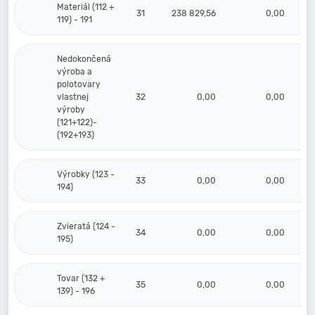
Materiál (112 +
31
238 829,56
0,00
2
119) - 191
Nedokončená
výroba a
polotovary
vlastnej
32
0,00
0,00
výroby
(121+122)-
(192+193)
Výrobky (123 -
33
0,00
0,00
194)
Zvieratá (124 -
34
0,00
0,00
195)
Tovar (132 +
35
0,00
0,00
139) - 196