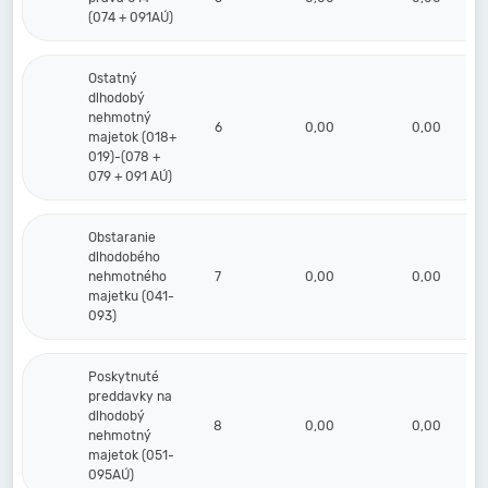
(074 + 091AÚ)
Ostatný
dlhodobý
nehmotný
6
0,00
0,00
majetok (018+
019)-(078 +
079 + 091 AÚ)
Obstaranie
dlhodobého
nehmotného
7
0,00
0,00
majetku (041-
093)
Poskytnuté
preddavky na
dlhodobý
8
0,00
0,00
nehmotný
majetok (051-
095AÚ)