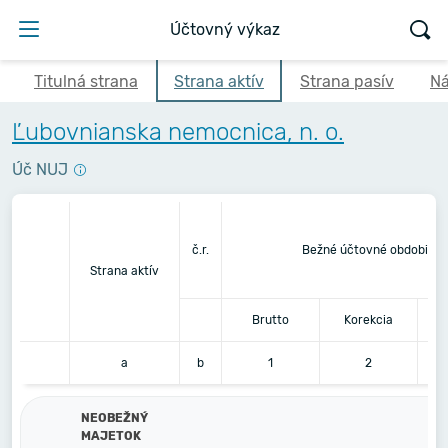
Účtovný výkaz
Titulná strana
Strana aktív
Strana pasív
Ná
Ľubovnianska nemocnica, n. o.
Úč NUJ
č.r.
Bežné účtovné obdobie
Strana aktív
Brutto
Korekcia
a
b
1
2
NEOBEŽNÝ
MAJETOK