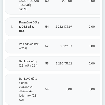
373AÚ + 375AÚ
50
200,00
0,00
+ 378AÚ) -
391AÚ
Finančné účty
4.
r. 052 až r.
51
2 232 193,69
0,00
2 
056
Pokladnica (211
52
2 062,07
0,00
+ 213)
Bankové účty
53
2 230 131,62
0,00
2 
(221 AÚ + 261)
Bankové účty
s dobou
viazanosti
54
0,00
0,00
dlhšou ako
jeden rok (221
AÚ)