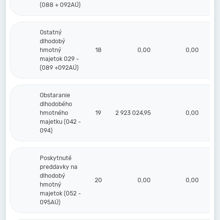
(088 + 092AÚ)
Ostatný
dlhodobý
hmotný
18
0,00
0,00
majetok 029 -
(089 +092AÚ)
Obstaranie
dlhodobého
hmotného
19
2 923 024,95
0,00
2 
majetku (042 -
094)
Poskytnuté
preddavky na
dlhodobý
20
0,00
0,00
hmotný
majetok (052 -
095AÚ)