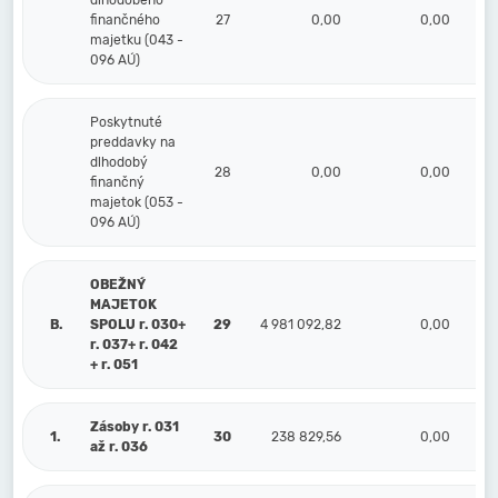
dlhodobého
finančného
27
0,00
0,00
majetku (043 -
096 AÚ)
Poskytnuté
preddavky na
dlhodobý
28
0,00
0,00
finančný
majetok (053 -
096 AÚ)
OBEŽNÝ
MAJETOK
B.
SPOLU r. 030+
29
4 981 092,82
0,00
4 
r. 037+ r. 042
+ r. 051
Zásoby r. 031
1.
30
238 829,56
0,00
2
až r. 036