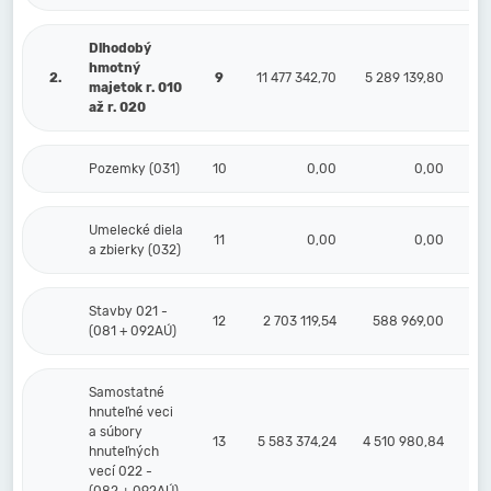
Dlhodobý
hmotný
2.
9
11 477 342,70
5 289 139,80
6 
majetok r. 010
až r. 020
Pozemky (031)
10
0,00
0,00
Umelecké diela
11
0,00
0,00
a zbierky (032)
Stavby 021 -
12
2 703 119,54
588 969,00
2 
(081 + 092AÚ)
Samostatné
hnuteľné veci
a súbory
13
5 583 374,24
4 510 980,84
1 
hnuteľných
vecí 022 -