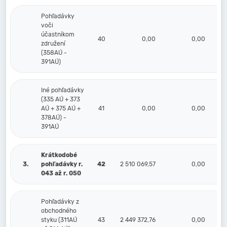
Pohľadávky
voči
účastníkom
40
0,00
0,00
združení
(358AÚ -
391AÚ)
Iné pohľadávky
(335 AÚ + 373
AÚ + 375 AÚ +
41
0,00
0,00
378AÚ) -
391AÚ
Krátkodobé
3.
pohľadávky r.
42
2 510 069,57
0,00
2 
043 až r. 050
Pohľadávky z
obchodného
styku (311AÚ
43
2 449 372,76
0,00
2 