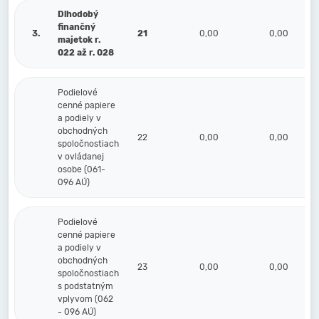
Dlhodobý
finančný
3.
21
0,00
0,00
majetok r.
022 až r. 028
Podielové
cenné papiere
a podiely v
obchodných
22
0,00
0,00
spoločnostiach
v ovládanej
osobe (061-
096 AÚ)
Podielové
cenné papiere
a podiely v
obchodných
23
0,00
0,00
spoločnostiach
s podstatným
vplyvom (062
- 096 AÚ)