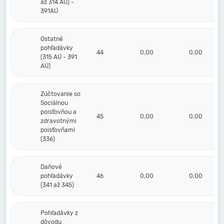
až 314 AÚ) -
391AÚ
Ostatné
pohľadávky
44
0,00
0,00
(315 AÚ - 391
AÚ)
Zúčtovanie so
Sociálnou
poisťovňou a
45
0,00
0,00
zdravotnými
poisťovňami
(336)
Daňové
pohľadávky
46
0,00
0,00
(341 až 345)
Pohľadávky z
dôvodu