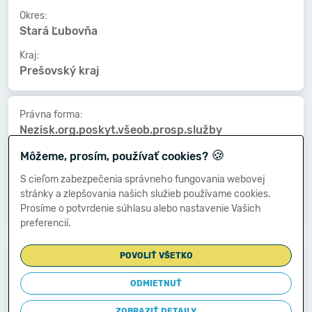
Okres:
Stará Ľubovňa
Kraj:
Prešovský kraj
Právna forma:
Nezisk.org.poskyt.všeob.prosp.služby
🍪
Kat. veľkosti:
Môžeme, prosím, používať cookies?
500-999 zamestnancov
S cieľom zabezpečenia správneho fungovania webovej
Druh vlastníctva:
stránky a zlepšovania našich služieb používame cookies.
Vlast.územnej samosprávy
Prosíme o potvrdenie súhlasu alebo nastavenie Vašich
preferencií.
Dátum vzniku:
POVOLIŤ VŠETKO
04.08.2005
ODMIETNUŤ
Dátum zániku:
-
ZOBRAZIŤ DETAILY