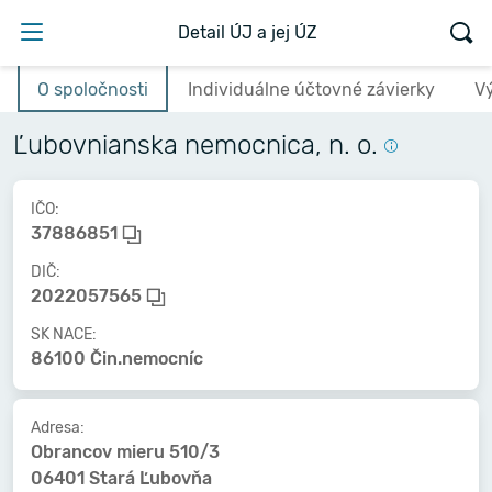
Detail ÚJ a jej ÚZ
O spoločnosti
Individuálne účtovné závierky
V
Ľubovnianska nemocnica, n. o.
IČO:
37886851
DIČ:
2022057565
SK NACE:
86100 Čin.nemocníc
Adresa:
Obrancov mieru 510/3
06401 Stará Ľubovňa