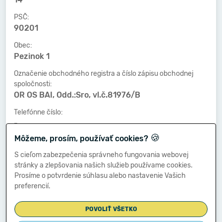
PSČ:
90201
Obec:
Pezinok 1
Označenie obchodného registra a číslo zápisu obchodnej
spoločnosti:
OR OS BAI, Odd.:Sro, vl.č.81976/B
Telefónne číslo:
-
🍪
Môžeme, prosím, používať cookies?
Faxové číslo:
-
S cieľom zabezpečenia správneho fungovania webovej
stránky a zlepšovania našich služieb používame cookies.
E-mailová adresa:
Prosíme o potvrdenie súhlasu alebo nastavenie Vašich
-
preferencií.
POVOLIŤ VŠETKO
Zostavená dňa: