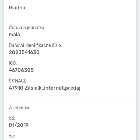
Riadna
Účtovná jednotka:
malá
Daňové identifikačné číslo:
2023541630
IČO:
46706305
SK NACE:
47910 Zásielk.,internet.predaj
Za obdobie
od:
01/2019
do: