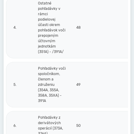
Ostatné
pohľadávky v
rámci
podielovej
účasti okrem
4.
48
pohľadávok voči
prepojeným
účtovným
jednotkám
(351A) - /391A/
Pohľadávky voči
spoločníkom,
členom a
5.
združeniu
49
(354A, 355A,
358A, 35XA) -
391A
Pohľadávky z
derivátových
6.
50
operácií (373A,
376A)