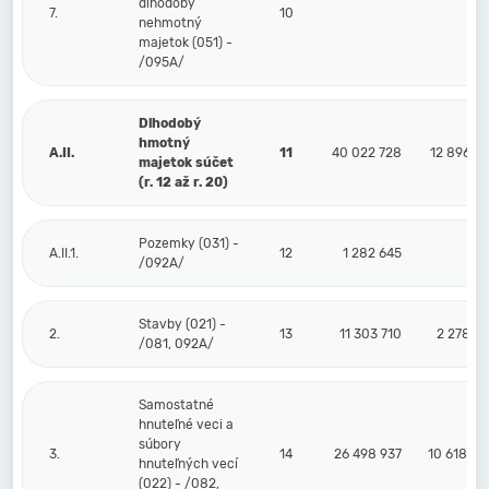
dlhodobý
7.
10
nehmotný
majetok (051) -
/095A/
Dlhodobý
hmotný
A.II.
11
40 022 728
12 896 4
majetok súčet
(r. 12 až r. 20)
Pozemky (031) -
A.II.1.
12
1 282 645
/092A/
Stavby (021) -
2.
13
11 303 710
2 278 3
/081, 092A/
Samostatné
hnuteľné veci a
súbory
3.
14
26 498 937
10 618 0
hnuteľných vecí
(022) - /082,