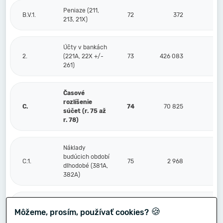
Peniaze (211,
B.V.1.
72
372
213, 21X)
Účty v bankách
2.
(221A, 22X +/-
73
426 083
261)
Časové
rozlíšenie
C.
74
70 825
súčet (r. 75 až
r. 78)
Náklady
budúcich období
C.1.
75
2 968
dlhodobé (381A,
382A)
Náklady
🍪
Môžeme, prosím, používať cookies?
budúcich období
2.
76
50 253
krátkodobé