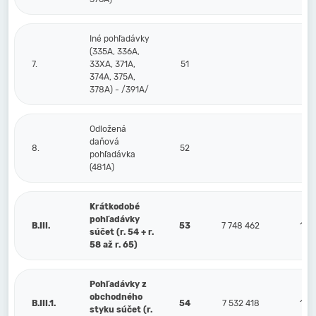
Iné pohľadávky
(335A, 336A,
7.
33XA, 371A,
51
374A, 375A,
378A) - /391A/
Odložená
daňová
8.
52
pohľadávka
(481A)
Krátkodobé
pohľadávky
B.III.
53
7 748 462
1 9
súčet (r. 54 + r.
58 až r. 65)
Pohľadávky z
obchodného
B.III.1.
54
7 532 418
1 9
styku súčet (r.