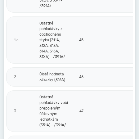
315A, 31XA) -
/391A/
Ostatné
pohľadávky z
obchodného
1.c.
styku (311A,
45
312A, 313A,
314A, 315A,
31XA) - /391A/
Čistá hodnota
2.
46
zákazky (316A)
Ostatné
pohľadávky voči
prepojeným
3.
47
účtovným
jednotkám
(351A) - /391A/