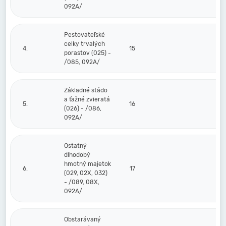
092A/
Pestovateľské
celky trvalých
4.
15
porastov (025) -
/085, 092A/
Základné stádo
a ťažné zvieratá
5.
16
(026) - /086,
092A/
Ostatný
dlhodobý
hmotný majetok
6.
17
(029, 02X, 032)
- /089, 08X,
092A/
Obstarávaný