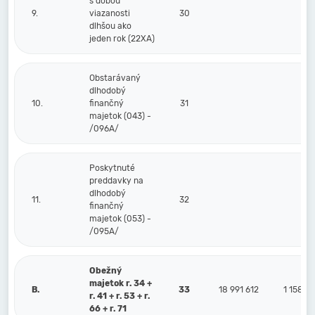
s dobou
9.
viazanosti
30
dlhšou ako
jeden rok (22XA)
Obstarávaný
dlhodobý
10.
finančný
31
majetok (043) -
/096A/
Poskytnuté
preddavky na
dlhodobý
11.
32
finančný
majetok (053) -
/095A/
Obežný
majetok r. 34 +
B.
33
18 991 612
1 158 4
r. 41 + r. 53 + r.
66 + r. 71