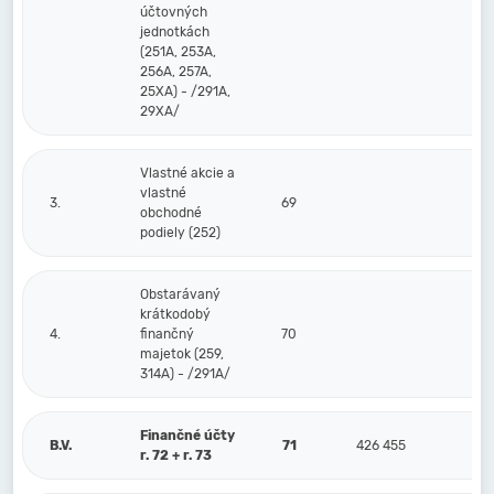
účtovných
jednotkách
(251A, 253A,
256A, 257A,
25XA) - /291A,
29XA/
Vlastné akcie a
vlastné
3.
69
obchodné
podiely (252)
Obstarávaný
krátkodobý
4.
finančný
70
majetok (259,
314A) - /291A/
Finančné účty
B.V.
71
426 455
r. 72 + r. 73