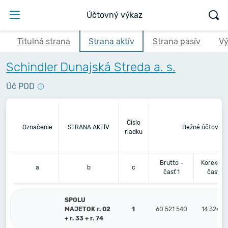
Účtovný výkaz
Titulná strana
Strana aktív
Strana pasív
Vý
Schindler Dunajská Streda a. s.
Úč POD
Číslo
Označenie
STRANA AKTÍV
Bežné účtovné 
riadku
Brutto -
Korekcia 
a
b
c
časť 1
časť 2
SPOLU
MAJETOK r. 02
1
60 521 540
14 324 6
+ r. 33 + r. 74