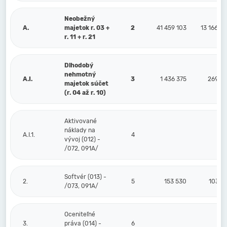
Neobežný
A.
majetok r. 03 +
2
41 459 103
13 166 2
r. 11 + r. 21
Dlhodobý
nehmotný
A.I.
3
1 436 375
269 7
majetok súčet
(r. 04 až r. 10)
Aktivované
náklady na
A.I.1.
4
vývoj (012) -
/072, 091A/
Softvér (013) -
2.
5
153 530
103 0
/073, 091A/
Oceniteľné
3.
práva (014) -
6