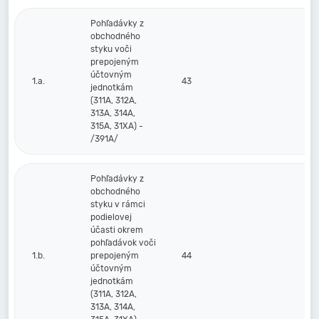
Pohľadávky z
obchodného
styku voči
prepojeným
účtovným
1.a.
43
jednotkám
(311A, 312A,
313A, 314A,
315A, 31XA) -
/391A/
Pohľadávky z
obchodného
styku v rámci
podielovej
účasti okrem
pohľadávok voči
1.b.
prepojeným
44
účtovným
jednotkám
(311A, 312A,
313A, 314A,