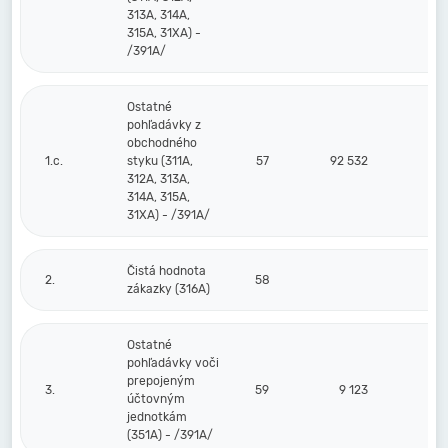
313A, 314A,
315A, 31XA) -
/391A/
Ostatné
pohľadávky z
obchodného
1.c.
styku (311A,
57
92 532
312A, 313A,
314A, 315A,
31XA) - /391A/
Čistá hodnota
2.
58
zákazky (316A)
Ostatné
pohľadávky voči
prepojeným
3.
59
9 123
účtovným
jednotkám
(351A) - /391A/