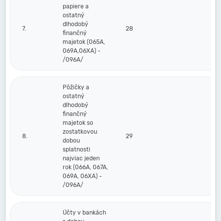
papiere a
ostatný
dlhodobý
7.
28
finančný
majetok (065A,
069A,06XA) -
/096A/
Pôžičky a
ostatný
dlhodobý
finančný
majetok so
zostatkovou
8.
29
dobou
splatnosti
najviac jeden
rok (066A, 067A,
069A, 06XA) -
/096A/
Účty v bankách