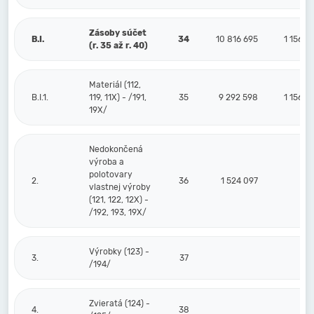
Zásoby súčet
B.I.
34
10 816 695
1 156 4
(r. 35 až r. 40)
Materiál (112,
B.I.1.
119, 11X) - /191,
35
9 292 598
1 156 4
19X/
Nedokončená
výroba a
polotovary
2.
36
1 524 097
vlastnej výroby
(121, 122, 12X) -
/192, 193, 19X/
Výrobky (123) -
3.
37
/194/
Zvieratá (124) -
4.
38