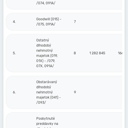
/074, 091A/
Goodwill (015) -
4.
7
/075, 091A/
Ostatný
dlhodobý
nehmotný
5.
8
1 282 845
166 7
majetok (019,
01X) - /079,
07X, 091A/
Obstarávaný
dlhodobý
6.
nehmotný
9
majetok (041) -
/093/
Poskytnuté
preddavky na