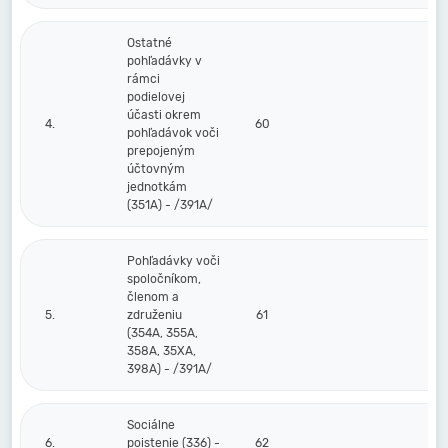
Ostatné
pohľadávky v
rámci
podielovej
účasti okrem
4.
60
pohľadávok voči
prepojeným
účtovným
jednotkám
(351A) - /391A/
Pohľadávky voči
spoločníkom,
členom a
5.
združeniu
61
(354A, 355A,
358A, 35XA,
398A) - /391A/
Sociálne
6.
poistenie (336) -
62