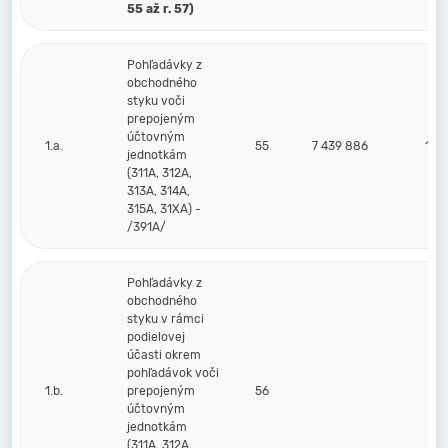
55 až r. 57)
Pohľadávky z
obchodného
styku voči
prepojeným
účtovným
1.a.
55
7 439 886
1 9
jednotkám
(311A, 312A,
313A, 314A,
315A, 31XA) -
/391A/
Pohľadávky z
obchodného
styku v rámci
podielovej
účasti okrem
pohľadávok voči
1.b.
prepojeným
56
účtovným
jednotkám
(311A, 312A,