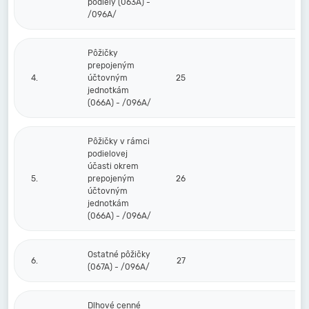
podiely (063A) -
/096A/
Pôžičky
prepojeným
4.
účtovným
25
jednotkám
(066A) - /096A/
Pôžičky v rámci
podielovej
účasti okrem
5.
prepojeným
26
účtovným
jednotkám
(066A) - /096A/
Ostatné pôžičky
6.
27
(067A) - /096A/
Dlhové cenné