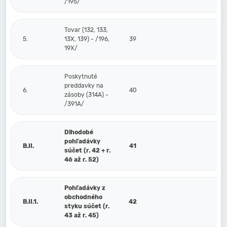
/195/
Tovar (132, 133,
5.
13X, 139) - /196,
39
19X/
Poskytnuté
preddavky na
6.
40
zásoby (314A) -
/391A/
Dlhodobé
pohľadávky
B.II.
41
súčet (r. 42 + r.
46 až r. 52)
Pohľadávky z
obchodného
B.II.1.
42
styku súčet (r.
43 až r. 45)