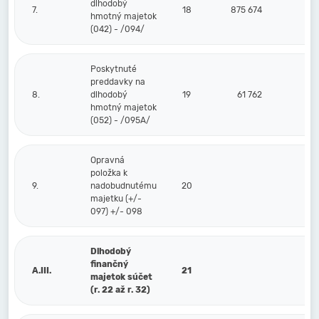
dlhodobý
7.
18
875 674
hmotný majetok
(042) - /094/
Poskytnuté
preddavky na
8.
dlhodobý
19
61 762
hmotný majetok
(052) - /095A/
Opravná
položka k
9.
nadobudnutému
20
majetku (+/-
097) +/- 098
Dlhodobý
finančný
A.III.
21
majetok súčet
(r. 22 až r. 32)