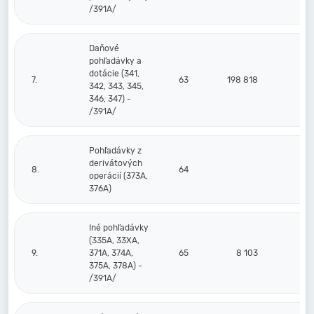
/391A/
Daňové
pohľadávky a
dotácie (341,
7.
63
198 818
342, 343, 345,
346, 347) -
/391A/
Pohľadávky z
derivátových
8.
64
operácií (373A,
376A)
Iné pohľadávky
(335A, 33XA,
9.
371A, 374A,
65
8 103
375A, 378A) -
/391A/