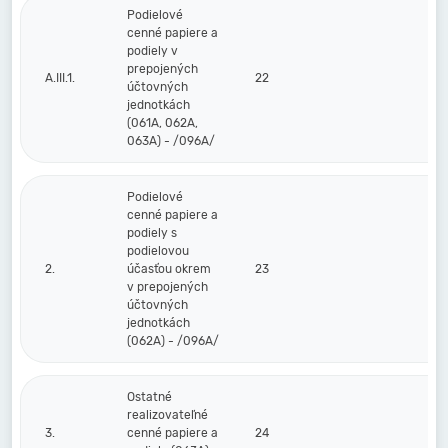
Podielové
cenné papiere a
podiely v
prepojených
A.III.1.
22
účtovných
jednotkách
(061A, 062A,
063A) - /096A/
Podielové
cenné papiere a
podiely s
podielovou
2.
účasťou okrem
23
v prepojených
účtovných
jednotkách
(062A) - /096A/
Ostatné
realizovateľné
3.
cenné papiere a
24