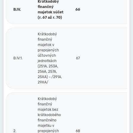
Krátkodobý
finančný
B.IV.
66
majetok súčet
(r. 67 až r. 70)
Krátkodobý
finančný
majetok v
prepojených
účtovných
B.IV.1.
67
jednotkách
(251A, 253A,
256A, 257A,
25XA) - /291A,
29XA/
Krátkodobý
finančný
majetok bez
krátkodobého
finančného
majetku v
2.
prepojených
68