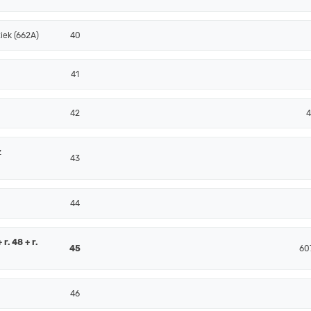
iek (662A)
40
41
42
4
z
43
44
r. 48 + r.
45
60
46