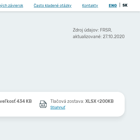
|
SK
ných závierok
Často kladené otázky
Kontakty
ENG
Zdroj údajov: FRSR,
aktualizované: 27.10.2020
veľkosť 434 KB
Tlačová zostava:
XLSX <200KB
Stiahnuť