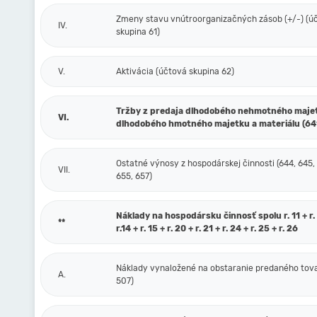
Zmeny stavu vnútroorganizačných zásob (+/-) (ú
IV.
skupina 61)
V.
Aktivácia (účtová skupina 62)
Tržby z predaja dlhodobého nehmotného maje
VI.
dlhodobého hmotného majetku a materiálu (64
Ostatné výnosy z hospodárskej činnosti (644, 645,
VII.
655, 657)
Náklady na hospodársku činnosť spolu r. 11 + r. 1
**
r.14 + r. 15 + r. 20 + r. 21 + r. 24 + r. 25 + r. 26
Náklady vynaložené na obstaranie predaného tova
A.
507)