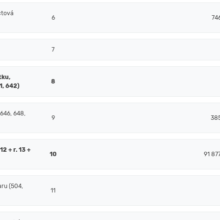
čtová
6
74
7
tku,
8
1, 642)
 646, 648,
9
38
2 + r. 13 +
10
91 87
ru (504,
11