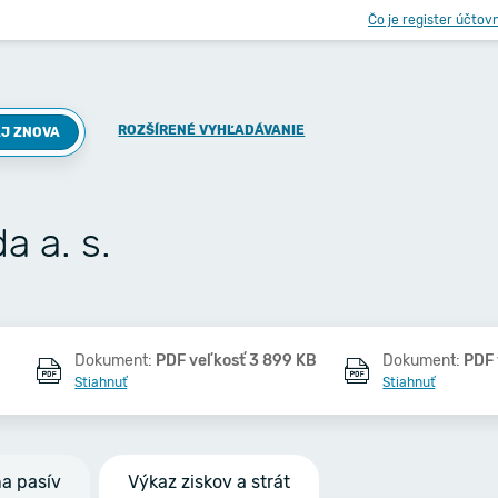
Čo je register účtov
ROZŠÍRENÉ VYHĽADÁVANIE
J ZNOVA
a a. s.
Dokument:
PDF veľkosť 3 899 KB
Dokument:
PDF 
Stiahnuť
Stiahnuť
na pasív
Výkaz ziskov a strát