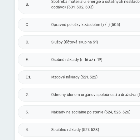
Spotreba materiálu, energie a ostatných nesklad
B.
dodávok (501, 502, 503)
C
Opravné položky k zásobám (+/-) (505)
D.
Služby (účtová skupina 51)
E.
Osobné náklady (r. 16 až r. 19)
E.1.
Mzdové náklady (521, 522)
2.
Odmeny členom orgánov spoločnosti a družstva (
3.
Náklady na sociálne poistenie (524, 525, 526)
4.
Sociálne náklady (527, 528)