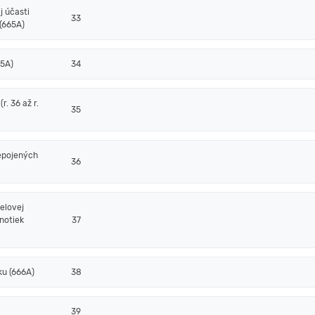
j účasti
33
(665A)
65A)
34
. 36 až r.
35
epojených
36
elovej
notiek
37
ku (666A)
38
39