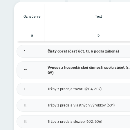
Označenie
Text
a
b
*
Čistý obrat (časť účt. tr. 6 podľa zákona)
Výnosy z hospodárskej činnosti spolu súčet (r. 
**
09)
I.
Tržby z predaja tovaru (604, 607)
II.
Tržby z predaja vlastných výrobkov (601)
III.
Tržby z predaja služieb (602, 606)