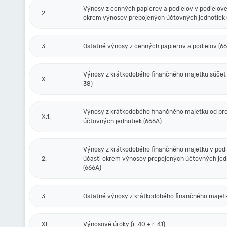
Výnosy z cenných papierov a podielov v podielove
2.
okrem výnosov prepojených účtovných jednotiek 
3.
Ostatné výnosy z cenných papierov a podielov (6
Výnosy z krátkodobého finančného majetku súčet (r
X.
38)
Výnosy z krátkodobého finančného majetku od pr
X.1.
účtovných jednotiek (666A)
Výnosy z krátkodobého finančného majetku v podi
2.
účasti okrem výnosov prepojených účtovných jed
(666A)
3.
Ostatné výnosy z krátkodobého finančného majet
XI.
Výnosové úroky (r. 40 + r. 41)