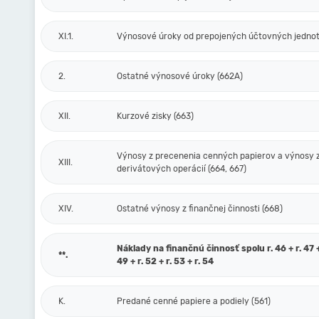
XI.1.
Výnosové úroky od prepojených účtovných jednot
2.
Ostatné výnosové úroky (662A)
XII.
Kurzové zisky (663)
Výnosy z precenenia cenných papierov a výnosy 
XIII.
derivátových operácií (664, 667)
XIV.
Ostatné výnosy z finančnej činnosti (668)
Náklady na finančnú činnosť spolu r. 46 + r. 47 + 
**.
49 + r. 52 + r. 53 + r. 54
K.
Predané cenné papiere a podiely (561)