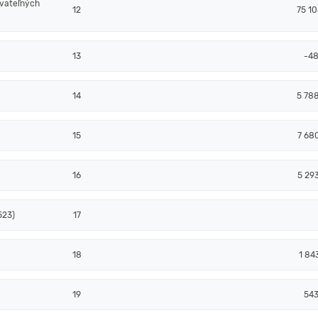
ovateľných
12
75 10
13
-4
14
5 78
15
7 68
16
5 29
523)
17
18
1 84
19
54