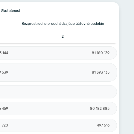
Skutočnosť
Bezprostredne predchádzajúce účtovné obdobie
2
3 144
81 180 139
9 539
81 393 135
6 459
80 182 885
720
497 616