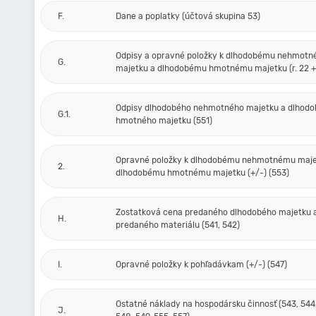
F.
Dane a poplatky (účtová skupina 53)
Odpisy a opravné položky k dlhodobému nehmot
G.
majetku a dlhodobému hmotnému majetku (r. 22 + 
Odpisy dlhodobého nehmotného majetku a dlhod
G.1.
hmotného majetku (551)
Opravné položky k dlhodobému nehmotnému maje
2.
dlhodobému hmotnému majetku (+/-) (553)
Zostatková cena predaného dlhodobého majetku 
H.
predaného materiálu (541, 542)
I.
Opravné položky k pohľadávkam (+/-) (547)
Ostatné náklady na hospodársku činnosť (543, 544,
J.