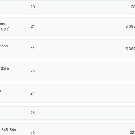
20
3
nému
21
3 08
r. 23)
obého
22
3 08
tku a
23
a
24
25
 545, 546,
26
22