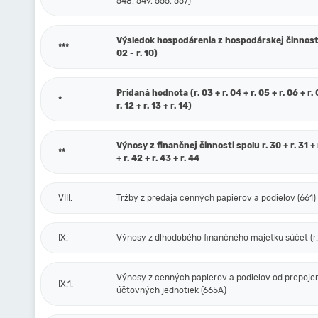
548, 549, 555, 557)
Výsledok hospodárenia z hospodárskej činnosti 
***
02 - r. 10)
Pridaná hodnota (r. 03 + r. 04 + r. 05 + r. 06 + r. 0
*
r. 12 + r. 13 + r. 14)
Výnosy z finančnej činnosti spolu r. 30 + r. 31 + r
**
+ r. 42 + r. 43 + r. 44
VIII.
Tržby z predaja cenných papierov a podielov (661)
IX.
Výnosy z dlhodobého finančného majetku súčet (r. 
Výnosy z cenných papierov a podielov od prepoje
IX.1.
účtovných jednotiek (665A)