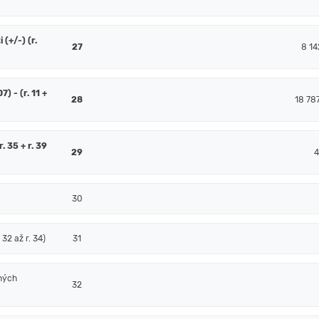
(+/-) (r.
27
8 14
7) - (r. 11 +
28
18 78
. 35 + r. 39
29
4
30
32 až r. 34)
31
ných
32