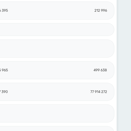
6 395
212 996
5 965
499 638
7 390
77 914 272