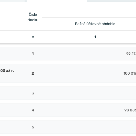
Číslo
riadku
Bežné účtovné obdobie
c
1
1
99 27
03 až r.
2
100 01
3
4
98 88
5