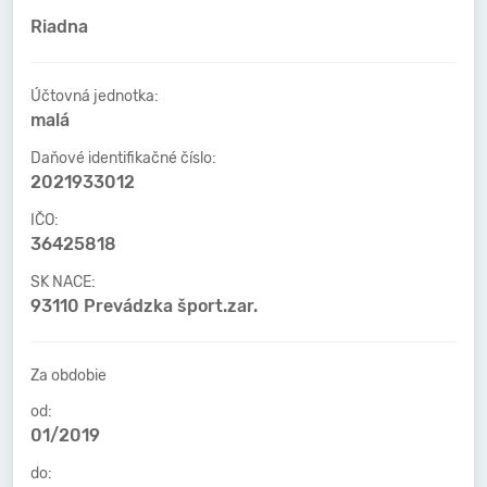
Riadna
Účtovná jednotka:
malá
Daňové identifikačné číslo:
2021933012
IČO:
36425818
SK NACE:
93110 Prevádzka šport.zar.
Za obdobie
od:
01/2019
do: