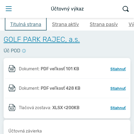
Účtovný výkaz
Titulná strana
Strana aktív
Strana pasív
Vý
GOLF PARK RAJEC, a.s.
Úč POD
Dokument:
PDF veľkosť 101 KB
Stiahnuť
Dokument:
PDF veľkosť 428 KB
Stiahnuť
Tlačová zostava:
XLSX <200KB
Stiahnuť
Účtovná závierka