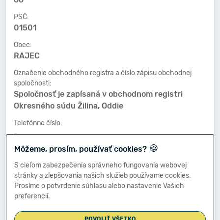
PSČ:
01501
Obec:
RAJEC
Označenie obchodného registra a číslo zápisu obchodnej
spoločnosti:
Spoločnosť je zapísaná v obchodnom registri
Okresného súdu Žilina, Oddie
Telefónne číslo:
-
🍪
Môžeme, prosím, používať cookies?
Faxové číslo:
-
S cieľom zabezpečenia správneho fungovania webovej
stránky a zlepšovania našich služieb používame cookies.
E-mailová adresa:
Prosíme o potvrdenie súhlasu alebo nastavenie Vašich
-
preferencií.
POVOLIŤ VŠETKO