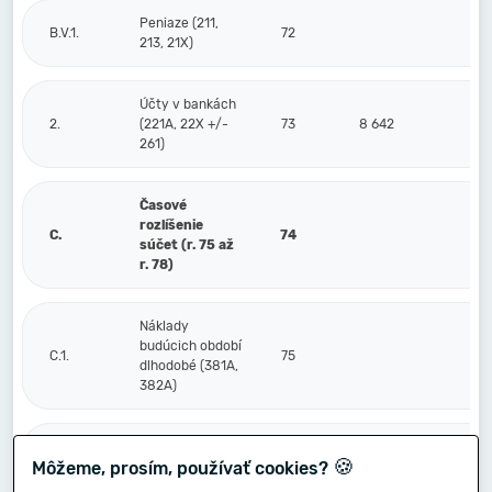
Peniaze (211,
B.V.1.
72
213, 21X)
Účty v bankách
2.
(221A, 22X +/-
73
8 642
261)
Časové
rozlíšenie
C.
74
súčet (r. 75 až
r. 78)
Náklady
budúcich období
C.1.
75
dlhodobé (381A,
382A)
Náklady
🍪
Môžeme, prosím, používať cookies?
budúcich období
2.
76
krátkodobé