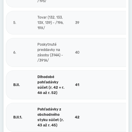
/195/
Tovar (132, 133,
5.
13X, 139) - /196,
39
19X/
Poskytnuté
preddavky na
6.
40
zásoby (314A) -
/391A/
Dlhodobé
pohľadávky
B.II.
41
súčet (r. 42 + r.
46 až r. 52)
Pohľadávky z
obchodného
B.II.1.
42
styku súčet (r.
43 až r. 45)