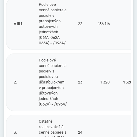
Podielové
cenné papiere a
podiely v
prepojených
A.III.1.
22
136 116
účtovných
jednotkách
(061A, 062A,
063A) - /096A/
Podielové
cenné papiere a
podiely s
podielovou
2.
účasťou okrem
23
1 328
1 328
v prepojených
účtovných
jednotkách
(062A) - /096A/
Ostatné
realizovateľné
3.
cenné papiere a
24