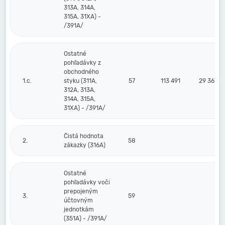
313A, 314A,
315A, 31XA) -
/391A/
Ostatné
pohľadávky z
obchodného
1.c.
styku (311A,
57
113 491
29 367
312A, 313A,
314A, 315A,
31XA) - /391A/
Čistá hodnota
2.
58
zákazky (316A)
Ostatné
pohľadávky voči
prepojeným
3.
59
účtovným
jednotkám
(351A) - /391A/