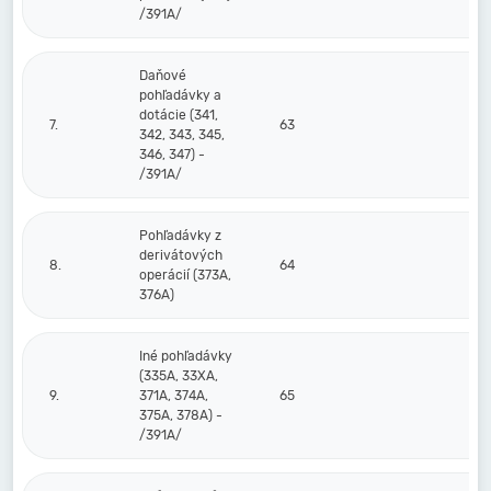
/391A/
Daňové
pohľadávky a
dotácie (341,
7.
63
342, 343, 345,
346, 347) -
/391A/
Pohľadávky z
derivátových
8.
64
operácií (373A,
376A)
Iné pohľadávky
(335A, 33XA,
9.
371A, 374A,
65
375A, 378A) -
/391A/