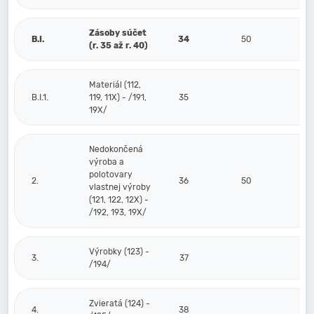
Zásoby súčet
B.I.
34
50
(r. 35 až r. 40)
Materiál (112,
B.I.1.
119, 11X) - /191,
35
19X/
Nedokončená
výroba a
polotovary
2.
36
50
vlastnej výroby
(121, 122, 12X) -
/192, 193, 19X/
Výrobky (123) -
3.
37
/194/
Zvieratá (124) -
4.
38