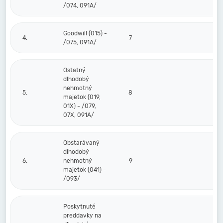
/074, 091A/
Goodwill (015) -
4.
7
/075, 091A/
Ostatný
dlhodobý
nehmotný
5.
8
majetok (019,
01X) - /079,
07X, 091A/
Obstarávaný
dlhodobý
6.
nehmotný
9
majetok (041) -
/093/
Poskytnuté
preddavky na