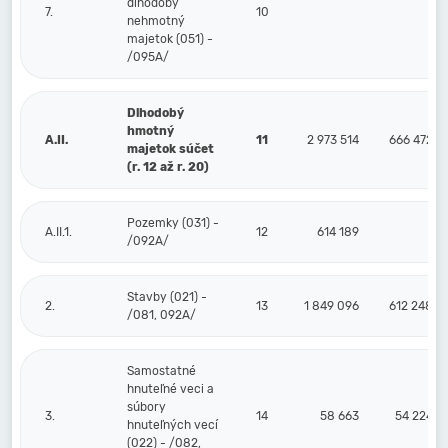
dlhodobý
7.
10
nehmotný
majetok (051) -
/095A/
Dlhodobý
hmotný
A.II.
11
2 973 514
666 472
majetok súčet
(r. 12 až r. 20)
Pozemky (031) -
A.II.1.
12
614 189
/092A/
Stavby (021) -
2.
13
1 849 096
612 248
/081, 092A/
Samostatné
hnuteľné veci a
súbory
3.
14
58 663
54 224
hnuteľných vecí
(022) - /082,