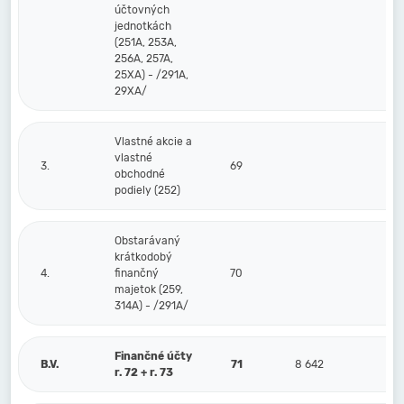
účtovných
jednotkách
(251A, 253A,
256A, 257A,
25XA) - /291A,
29XA/
Vlastné akcie a
vlastné
3.
69
obchodné
podiely (252)
Obstarávaný
krátkodobý
4.
finančný
70
majetok (259,
314A) - /291A/
Finančné účty
B.V.
71
8 642
r. 72 + r. 73