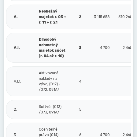
Neobežný
A.
majetok r. 03 +
2
3 115 658
670 268
r. 11 + r. 21
Dlhodobý
nehmotný
A.I.
3
4 700
2 468
majetok súčet
(r. 04 až r. 10)
Aktivované
náklady na
A.I.1.
4
vývoj (012) -
/072, 091A/
Softvér (013) -
2.
5
/073, 091A/
Oceniteľné
3.
práva (014) -
6
4 700
2 468