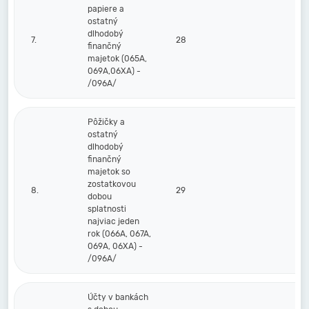
papiere a
ostatný
dlhodobý
7.
28
finančný
majetok (065A,
069A,06XA) -
/096A/
Pôžičky a
ostatný
dlhodobý
finančný
majetok so
zostatkovou
8.
29
dobou
splatnosti
najviac jeden
rok (066A, 067A,
069A, 06XA) -
/096A/
Účty v bankách