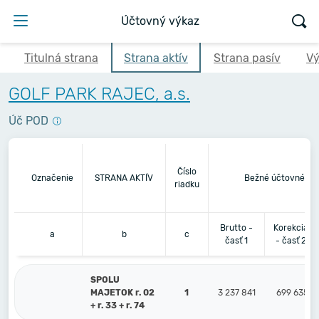
Účtovný výkaz
Titulná strana
Strana aktív
Strana pasív
Vý
GOLF PARK RAJEC, a.s.
Úč POD
Číslo
Označenie
STRANA AKTÍV
Bežné účtovné ob
riadku
Brutto -
Korekcia
a
b
c
časť 1
- časť 2
SPOLU
MAJETOK r. 02
1
3 237 841
699 635
+ r. 33 + r. 74