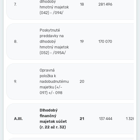
dlhodobý
7.
18
281 496
hmotný majetok
(042) - /094/
Poskytnuté
preddavky na
8.
dlhodobý
19
170 070
hmotný majetok
(052) - /095A/
Opravná
položka k
9.
nadobudnutému
20
majetku (+/-
097) +/- 098
Dlhodobý
finančný
A.III.
21
137 444
1 328
majetok súčet
(r. 22 až r. 32)