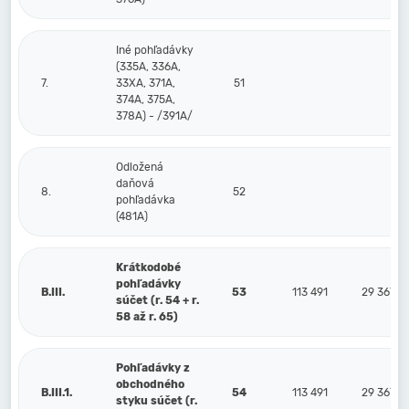
Iné pohľadávky
(335A, 336A,
7.
33XA, 371A,
51
374A, 375A,
378A) - /391A/
Odložená
daňová
8.
52
pohľadávka
(481A)
Krátkodobé
pohľadávky
B.III.
53
113 491
29 367
súčet (r. 54 + r.
58 až r. 65)
Pohľadávky z
obchodného
B.III.1.
54
113 491
29 367
styku súčet (r.