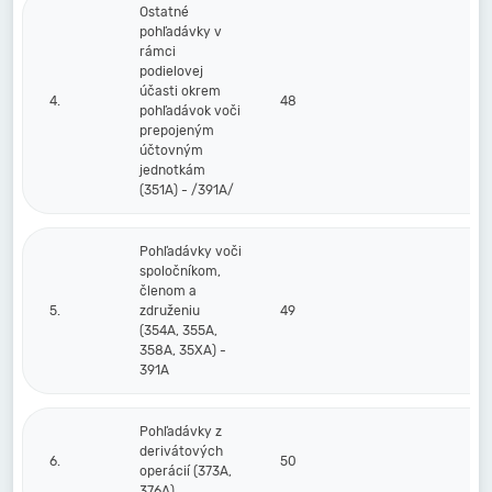
Ostatné
pohľadávky v
rámci
podielovej
účasti okrem
4.
48
pohľadávok voči
prepojeným
účtovným
jednotkám
(351A) - /391A/
Pohľadávky voči
spoločníkom,
členom a
5.
združeniu
49
(354A, 355A,
358A, 35XA) -
391A
Pohľadávky z
derivátových
6.
50
operácií (373A,
376A)