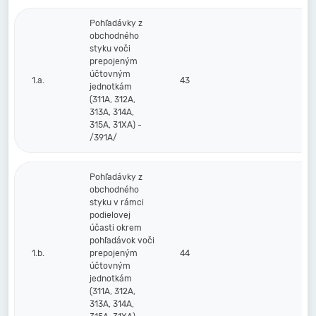
Pohľadávky z
obchodného
styku voči
prepojeným
účtovným
1.a.
43
jednotkám
(311A, 312A,
313A, 314A,
315A, 31XA) -
/391A/
Pohľadávky z
obchodného
styku v rámci
podielovej
účasti okrem
pohľadávok voči
1.b.
prepojeným
44
účtovným
jednotkám
(311A, 312A,
313A, 314A,