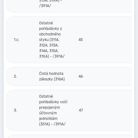
315A, 31XA) -
/391A/
Ostatné
pohľadávky z
obchodného
1.c.
styku (311A,
45
312A, 313A,
314A, 315A,
31XA) - /391A/
Čistá hodnota
2.
46
zákazky (316A)
Ostatné
pohľadávky voči
prepojeným
3.
47
účtovným
jednotkám
(351A) - /391A/