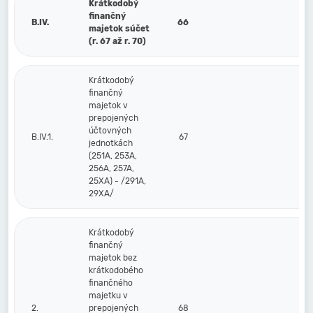
Krátkodobý
finančný
B.IV.
66
majetok súčet
(r. 67 až r. 70)
Krátkodobý
finančný
majetok v
prepojených
účtovných
B.IV.1.
67
jednotkách
(251A, 253A,
256A, 257A,
25XA) - /291A,
29XA/
Krátkodobý
finančný
majetok bez
krátkodobého
finančného
majetku v
2.
prepojených
68