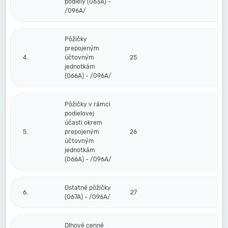
podiely (063A) -
/096A/
Pôžičky
prepojeným
4.
účtovným
25
jednotkám
(066A) - /096A/
Pôžičky v rámci
podielovej
účasti okrem
5.
prepojeným
26
účtovným
jednotkám
(066A) - /096A/
Ostatné pôžičky
6.
27
(067A) - /096A/
Dlhové cenné