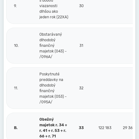
s dobou
9.
viazanosti
30
dlhšou ako
jeden rok (22XA)
Obstarávaný
dlhodobý
10.
finančný
31
majetok (043) -
/096A/
Poskytnuté
preddavky na
dlhodobý
11.
32
finančný
majetok (053) -
/095A/
Obežný
majetok r. 34 +
B.
33
122 183
29 367
r. 41 + r. 53 + r.
66 + r. 71