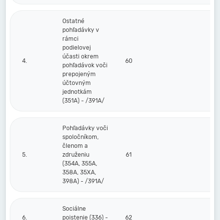
Ostatné
pohľadávky v
rámci
podielovej
účasti okrem
4.
60
pohľadávok voči
prepojeným
účtovným
jednotkám
(351A) - /391A/
Pohľadávky voči
spoločníkom,
členom a
5.
združeniu
61
(354A, 355A,
358A, 35XA,
398A) - /391A/
Sociálne
6.
poistenie (336) -
62