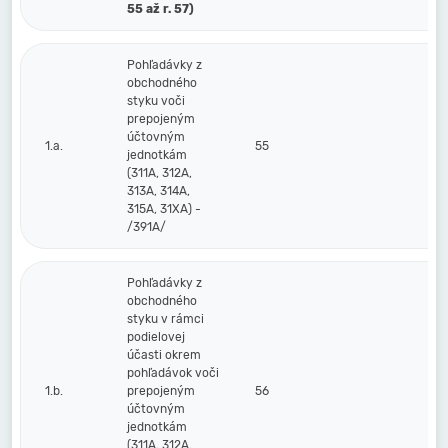
55 až r. 57)
Pohľadávky z
obchodného
styku voči
prepojeným
účtovným
1.a.
55
jednotkám
(311A, 312A,
313A, 314A,
315A, 31XA) -
/391A/
Pohľadávky z
obchodného
styku v rámci
podielovej
účasti okrem
pohľadávok voči
1.b.
prepojeným
56
účtovným
jednotkám
(311A, 312A,