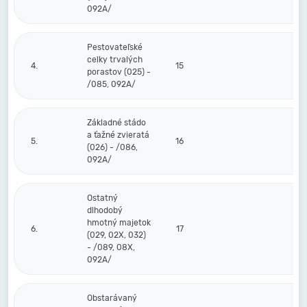
092A/
Pestovateľské
celky trvalých
4.
15
porastov (025) -
/085, 092A/
Základné stádo
a ťažné zvieratá
5.
16
(026) - /086,
092A/
Ostatný
dlhodobý
hmotný majetok
6.
17
(029, 02X, 032)
- /089, 08X,
092A/
Obstarávaný